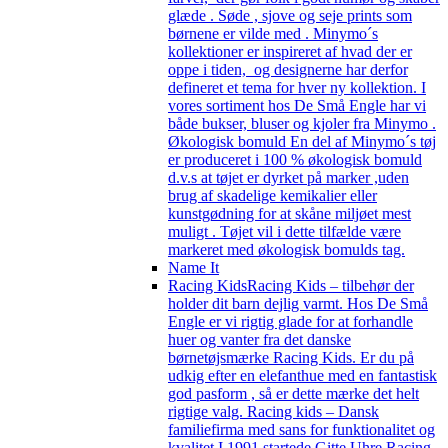
glæde . Søde , sjove og seje prints som
børnene er vilde med . Minymo´s
kollektioner er inspireret af hvad der er
oppe i tiden, og designerne har derfor
defineret et tema for hver ny kollektion. I
vores sortiment hos De Små Engle har vi
både bukser, bluser og kjoler fra Minymo .
Økologisk bomuld En del af Minymo´s tøj
er produceret i 100 % økologisk bomuld
d.v.s at tøjet er dyrket på marker ,uden
brug af skadelige kemikalier eller
kunstgødning for at skåne miljøet mest
muligt . Tøjet vil i dette tilfælde være
markeret med økologisk bomulds tag.
Name It
Racing Kids
Racing Kids – tilbehør der
holder dit barn dejlig varmt. Hos De Små
Engle er vi rigtig glade for at forhandle
huer og vanter fra det danske
børnetøjsmærke Racing Kids. Er du på
udkig efter en elefanthue med en fantastisk
god pasform , så er dette mærke det helt
rigtige valg. Racing kids – Dansk
familiefirma med sans for funktionalitet og
kvalitet I 1991 startede Gitte Uhre Racing