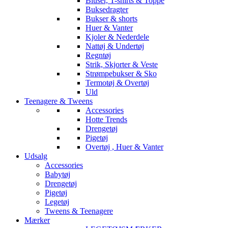
Bluser, T-shirts & Toppe
Buksedragter
Bukser & shorts
Huer & Vanter
Kjoler & Nederdele
Nattøj & Undertøj
Regntøj
Strik, Skjorter & Veste
Strømpebukser & Sko
Termotøj & Overtøj
Uld
Teenagere & Tweens
Accessories
Hotte Trends
Drengetøj
Pigetøj
Overtøj , Huer & Vanter
Udsalg
Accessories
Babytøj
Drengetøj
Pigetøj
Legetøj
Tweens & Teenagere
Mærker