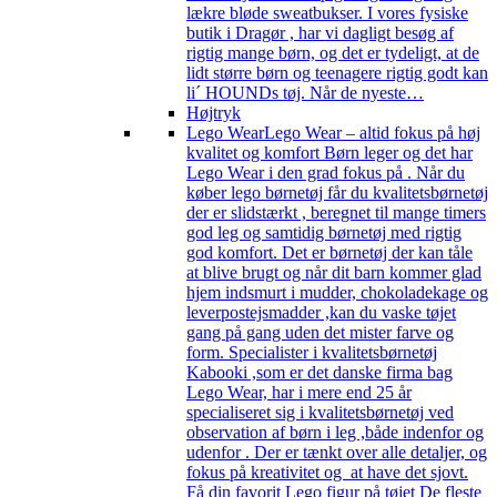
lækre bløde sweatbukser. I vores fysiske
butik i Dragør , har vi dagligt besøg af
rigtig mange børn, og det er tydeligt, at de
lidt større børn og teenagere rigtig godt kan
li´ HOUNDs tøj. Når de nyeste…
Højtryk
Lego Wear
Lego Wear – altid fokus på høj
kvalitet og komfort Børn leger og det har
Lego Wear i den grad fokus på . Når du
køber lego børnetøj får du kvalitetsbørnetøj
der er slidstærkt , beregnet til mange timers
god leg og samtidig børnetøj med rigtig
god komfort. Det er børnetøj der kan tåle
at blive brugt og når dit barn kommer glad
hjem indsmurt i mudder, chokoladekage og
leverpostejsmadder ,kan du vaske tøjet
gang på gang uden det mister farve og
form. Specialister i kvalitetsbørnetøj
Kabooki ,som er det danske firma bag
Lego Wear, har i mere end 25 år
specialiseret sig i kvalitetsbørnetøj ved
observation af børn i leg ,både indenfor og
udenfor . Der er tænkt over alle detaljer, og
fokus på kreativitet og at have det sjovt.
Få din favorit Lego figur på tøjet De fleste