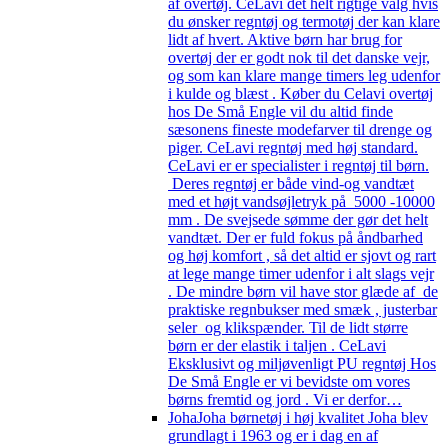
af overtøj. CeLavi det helt rigtige valg hvis
du ønsker regntøj og termotøj der kan klare
lidt af hvert. Aktive børn har brug for
overtøj der er godt nok til det danske vejr,
og som kan klare mange timers leg udenfor
i kulde og blæst . Køber du Celavi overtøj
hos De Små Engle vil du altid finde
sæsonens fineste modefarver til drenge og
piger. CeLavi regntøj med høj standard.
CeLavi er er specialister i regntøj til børn.
Deres regntøj er både vind-og vandtæt
med et højt vandsøjletryk på 5000 -10000
mm . De svejsede sømme der gør det helt
vandtæt. Der er fuld fokus på åndbarhed
og høj komfort , så det altid er sjovt og rart
at lege mange timer udenfor i alt slags vejr
. De mindre børn vil have stor glæde af de
praktiske regnbukser med smæk , justerbar
seler og klikspænder. Til de lidt større
børn er der elastik i taljen . CeLavi
Eksklusivt og miljøvenligt PU regntøj Hos
De Små Engle er vi bevidste om vores
børns fremtid og jord . Vi er derfor…
Joha
Joha børnetøj i høj kvalitet Joha blev
grundlagt i 1963 og er i dag en af