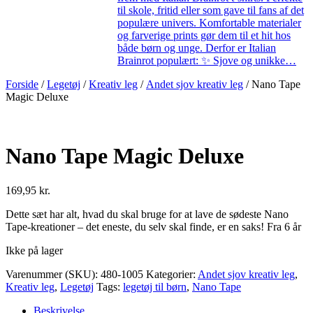
til skole, fritid eller som gave til fans af det
populære univers. Komfortable materialer
og farverige prints gør dem til et hit hos
både børn og unge. Derfor er Italian
Brainrot populært: ✨ Sjove og unikke…
Forside
/
Legetøj
/
Kreativ leg
/
Andet sjov kreativ leg
/ Nano Tape
Magic Deluxe
Nano Tape Magic Deluxe
169,95
kr.
Dette sæt har alt, hvad du skal bruge for at lave de sødeste Nano
Tape-kreationer – det eneste, du selv skal finde, er en saks! Fra 6 år
Ikke på lager
Varenummer (SKU):
480-1005
Kategorier:
Andet sjov kreativ leg
,
Kreativ leg
,
Legetøj
Tags:
legetøj til børn
,
Nano Tape
Beskrivelse