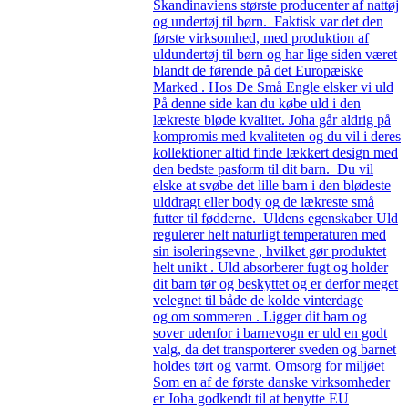
Skandinaviens største producenter af nattøj
og undertøj til børn. Faktisk var det den
første virksomhed, med produktion af
uldundertøj til børn og har lige siden været
blandt de førende på det Europæiske
Marked . Hos De Små Engle elsker vi uld
På denne side kan du købe uld i den
lækreste bløde kvalitet. Joha går aldrig på
kompromis med kvaliteten og du vil i deres
kollektioner altid finde lækkert design med
den bedste pasform til dit barn. Du vil
elske at svøbe det lille barn i den blødeste
ulddragt eller body og de lækreste små
futter til fødderne. Uldens egenskaber Uld
regulerer helt naturligt temperaturen med
sin isoleringsevne , hvilket gør produktet
helt unikt . Uld absorberer fugt og holder
dit barn tør og beskyttet og er derfor meget
velegnet til både de kolde vinterdage
og om sommeren . Ligger dit barn og
sover udenfor i barnevogn er uld en godt
valg, da det transporterer sveden og barnet
holdes tørt og varmt. Omsorg for miljøet
Som en af de første danske virksomheder
er Joha godkendt til at benytte EU