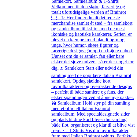
Samlekort, Samlealbum & T-Shirts
Velkommen til den skøre, farverige og
totalt uforudsigelige verden af Brainrot
🇮🇹✨ Her finder du alt det fedeste
merchandise samlet ét sted – fra samlekort
og samlealbum til t-shirts med de mest
ikoniske og kaotiske karakterer. Serien er
blevet en kæmpe trend blandt børn og
unge, hvor humor, skøre figurer og
farverige designs går op i en højere enhed.
Uanset om du er samler, fan eller bare
elsker det sjove univers, så er der noget for
dig. 🃏 Samlekort Start eller udvid din
samling med de populære Italian Brainrot
samlekort. Opdag sjældne kort,
favoritkarakterer og overraskende designs
– perfekt til både samlere og fans, der
elsker spændingen ved at åbne nye pakker.
📖 Samlealbum Hold styr på din samling
med et officielt Italian Brainrot
samlealbum. Med specialdesignede sider
og plads til dine kort bliver din samling
både flot, organiseret og klar til at blive vist
frem. 👕 T-Shirts Vis din favoritkarakter
frem med Italian Brainrot t-shirts. Perfekte