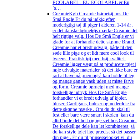
ECOLABEL . EU ECOLABEL er Eu
´s…
Creamie
Køb Creamie børnetøj hos De
Små Engle Er du på udkig efter
moderigtigt tøj til piger i alderen 1-14 år ,
er det danske børnetøjs mærke Creamie det
helt rigtige valg. Hos De Små Engle er vi
glade for at forhandle dette skønne Brand.
Creamie har et bredt udvalg ,både til den
søde lille pige og et lidt mere cool look til
tweens. Praktisk tøj med høj kvalitet .
Creamie ligger vægt på at producere tøjet i
nøje udvalgte materialer, så det ikke bare er
rart at have på ,men også kan holde til leg
og mange gange vask uden at miste farve
og form. Creamie børnetøj med mange
forskellige udtryk Hos De Små Engle
forhandler vi et bredt udvalg af kjoler,
bluser, Cardigans, bukser og nederdele fra
dette skønne mærke . Om du du skal til
fest eller bare være smart i skolen ,kan du
altid finde det helt rigtige sæt hos Creamie.
De forskellige dele kan let kombineres ,så
du kan style tøjet lige præcist så det passer
din pige . Er du til prinsesselooket vil du