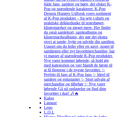
både fans, samlere og børn, der elsker K-
Pop og spændende karakterer. K-Pop
Demon Hunters Udforsk vores sortiment
af K-Pop produkter – fra seje t-shirts og
praktiske drikkedunke til notesbøger,
klistermærker og meget mere. Her finder
du også samlekort, samlealbums og
klistermærkealbums, der gør det ekstra
sjovt at samle, bytte og udvide din samling.
Uanset om du leder efter en gave, noget til
samlingen eller nyt favoritmerchandise, har
vi masser af spændende K-Pop produkter.
Nye varer kommer løbende, så hold øje
med kategorien og vær blandt de første til
at få fingrene i de nyeste favoritter. ✨
Perfekt til fans af K-Pop fans ✨ Ideel til
samlere og entusiaster ✨ Stort udvalg af
merchandise og tilbehør ✨ Nye varer
løbende Gå på opdagelse og find dine
favoritter i dag! 🎶🔥
Kaloo
Lamaze
Lego
L.O.L
Magna-Tiles
Her på siden kan du købe