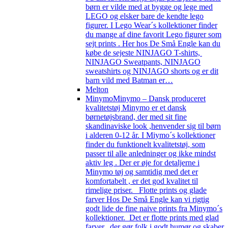
børn er vilde med at bygge og lege med
LEGO og elsker bare de kendte lego
figurer. I Lego Wear´s kollektioner finder
du mange af dine favorit Lego figurer som
sejt prints . Her hos De Små Engle kan du
købe de sejeste NINJAGO T-shirts,
NINJAGO Sweatpants, NINJAGO
sweatshirts og NINJAGO shorts og er dit
barn vild med Batman er…
Melton
Minymo
Minymo – Dansk produceret
kvalitetstøj Minymo er et dansk
børnetøjsbrand, der med sit fine
skandinaviske look ,henvender sig til børn
i alderen 0-12 år. I Miymo´s kollektioner
finder du funktionelt kvalitetstøj, som
passer til alle anledninger og ikke mindst
aktiv leg . Der er øje for detaljerne i
Minymo tøj og samtidig med det er
komfortabelt , er det god kvalitet til
rimelige priser. Flotte prints og glade
farver Hos De Små Engle kan vi rigtig
godt lide de fine naive prints fra Minymo´s
kollektioner. Det er flotte prints med glad
farver, der gør folk i godt humør og skaber