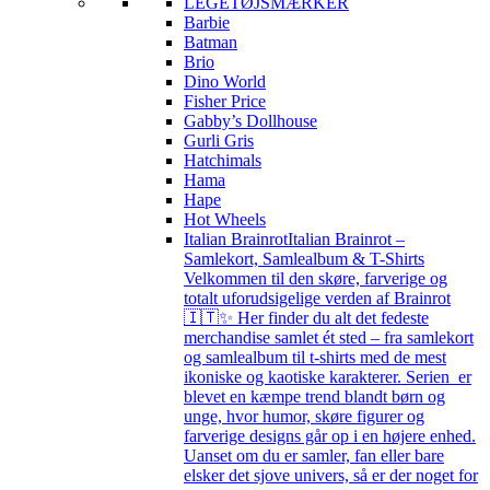
LEGETØJSMÆRKER
Barbie
Batman
Brio
Dino World
Fisher Price
Gabby’s Dollhouse
Gurli Gris
Hatchimals
Hama
Hape
Hot Wheels
Italian Brainrot
Italian Brainrot –
Samlekort, Samlealbum & T-Shirts
Velkommen til den skøre, farverige og
totalt uforudsigelige verden af Brainrot
🇮🇹✨ Her finder du alt det fedeste
merchandise samlet ét sted – fra samlekort
og samlealbum til t-shirts med de mest
ikoniske og kaotiske karakterer. Serien er
blevet en kæmpe trend blandt børn og
unge, hvor humor, skøre figurer og
farverige designs går op i en højere enhed.
Uanset om du er samler, fan eller bare
elsker det sjove univers, så er der noget for