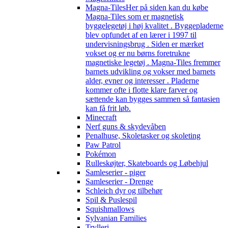
Magna-Tiles
Her på siden kan du købe
Magna-Tiles som er magnetisk
byggelegetøj i høj kvalitet . Byggepladerne
blev opfundet af en lærer i 1997 til
undervisningsbrug . Siden er mærket
vokset og er nu børns foretrukne
magnetiske legetøj . Magna-Tiles fremmer
barnets udvikling og vokser med barnets
alder, evner og interesser . Pladerne
kommer ofte i flotte klare farver og
sættende kan bygges sammen så fantasien
kan få frit løb.
Minecraft
Nerf guns & skydevåben
Penalhuse, Skoletasker og skoleting
Paw Patrol
Pokémon
Rulleskøjter, Skateboards og Løbehjul
Samleserier - piger
Samleserier - Drenge
Schleich dyr og tilbehør
Spil & Puslespil
Squishmallows
Sylvanian Families
Trylleri