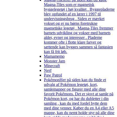
Magna-Tiles som er magnetisk
byggelegetøj i høj kvalitet . Byggepladerne
blev opfundet af en lærer i 1997 til
undervisningsbrug . Siden er mærket
vokset og er nu børns foretrukne
magnetiske legetøj . Magna-Tiles fremmer
barnets udvikling og vokser med barnets
alder, evner og interesser . Pladerne
kommer ofte i flotte klare farver og
sættende kan bygges sammen så fantasien
kan få frit løb.
Mamamemo
Monster Jam
Minecraft
Nerf
Paw Patrol
Pokémon
Her på siden kan du finde et
udvalg af Pokémon legetøj, kort,
samlemapper og figurer med alle dine
favorit Pokémons. Det er sjovt at samle på
Pokémon kort, og har du dubletter i din
samling , kan du med fordel bytte dem
med dine venner. Køber du en A4 eller A5
mappe, kan du nemt holde styr på alle dine