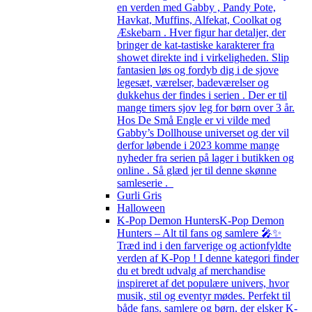
en verden med Gabby , Pandy Pote,
Havkat, Muffins, Alfekat, Coolkat og
Æskebarn . Hver figur har detaljer, der
bringer de kat-tastiske karakterer fra
showet direkte ind i virkeligheden. Slip
fantasien løs og fordyb dig i de sjove
legesæt, værelser, badeværelser og
dukkehus der findes i serien . Der er til
mange timers sjov leg for børn over 3 år.
Hos De Små Engle er vi vilde med
Gabby’s Dollhouse universet og der vil
derfor løbende i 2023 komme mange
nyheder fra serien på lager i butikken og
online . Så glæd jer til denne skønne
samleserie .
Gurli Gris
Halloween
K-Pop Demon Hunters
K-Pop Demon
Hunters – Alt til fans og samlere 🎤✨
Træd ind i den farverige og actionfyldte
verden af K-Pop ! I denne kategori finder
du et bredt udvalg af merchandise
inspireret af det populære univers, hvor
musik, stil og eventyr mødes. Perfekt til
både fans, samlere og børn, der elsker K-