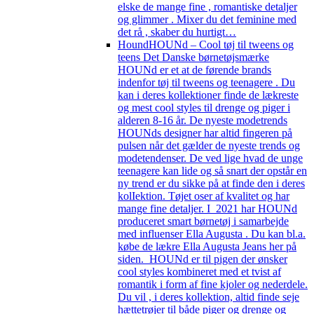
elske de mange fine , romantiske detaljer
og glimmer . Mixer du det feminine med
det rå , skaber du hurtigt…
Hound
HOUNd – Cool tøj til tweens og
teens Det Danske børnetøjsmærke
HOUNd er et at de førende brands
indenfor tøj til tweens og teenagere . Du
kan i deres kollektioner finde de lækreste
og mest cool styles til drenge og piger i
alderen 8-16 år. De nyeste modetrends
HOUNds designer har altid fingeren på
pulsen når det gælder de nyeste trends og
modetendenser. De ved lige hvad de unge
teenagere kan lide og så snart der opstår en
ny trend er du sikke på at finde den i deres
kolIektion. Tøjet oser af kvalitet og har
mange fine detaljer. I 2021 har HOUNd
produceret smart børnetøj i samarbejde
med influenser Ella Augusta . Du kan bl.a.
købe de lækre Ella Augusta Jeans her på
siden. HOUNd er til pigen der ønsker
cool styles kombineret med et tvist af
romantik i form af fine kjoler og nederdele.
Du vil , i deres kollektion, altid finde seje
hættetrøjer til både piger og drenge og