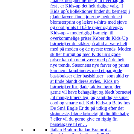
, dansk designet børnetøj til hverdag og
fest , er Kids-up det helt rigtige valg. I
Kids-up´s kollektioner finder du børnetøj i
glade farver ,fine kjoler og nederdele i
blomsterprint og lækre t-shirts med sjove
og cool prints til både piger og drenge.
Kids-up – moderigtigt børnetøj til
overkommelige priser Køber du Kids-Up
børnetøj er du sikker på altid at være helt
med på moden og de nyeste trends. Moden
skifter hurtigt og med Kids-up’s gode
priser kan du nemt være med på de helt
nye trends. Sæsonens nye farver og prints
kan nemt kombineres med et par gode
basisbukser eller basisbluser , som altid er
at finde blandt deres styles. Kids-up
børnetøj er for glade, aktive børn ,der
gerne vil have behageligt og blødt børnetøj
,til mange timers leg ,og samtidig se super
cool og smarte ud. Køb Kids-up Baby hos
De Små Engle Er du på udkig efter det
skønneste, bløde børnetøj til din lille baby
? eller vil du gerne give en rigtig fin
barselsgave til en…
Italian Brainrot
Italian Brainrot –