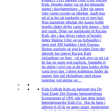
Kids. Hendes datter var på det tidspunkt
startet i skovbørnehave . Efter sin søgen
efter varmt overtøj og tilbehør ,fandt hun
ud af at der på markedet var et stort hul.
Hun manglede tilbehør der kunne holde
hendes datter dejlig varm hele dagen – hele
året rundt. Dette var startskudet til Racing
Kids ,der i dag drives videre af hendes
datter Malene Uhre og nu forhandles i
mere end 300 butikker i hele Europa.
Bedste pasform og god kvalitet Dem der
allerede har prøvet Racing Kids
elefanthuer og huer , vil nok give os ret i at
de har en super god pasform. Samtidig er
du aldrig i tvivl om at dit barn holdes dejlig
varm hver dag. I deres kollektion finder du
mange fine uld elefanthuer med ekstra
isolering ved ørerne og…
Kids-Up
Køb Kids-up børnetøj hos De
Små Engle Det Danske børnetøjsfirma
Kompagniet af 1991 står bag dette lækre
børnetøjsmærke Kids-Up. Har du børn i
alderen 0-10 år og søger smart, moderigtigt