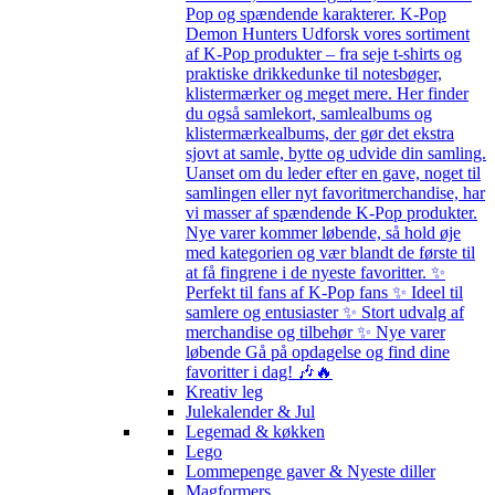
Pop og spændende karakterer. K-Pop
Demon Hunters Udforsk vores sortiment
af K-Pop produkter – fra seje t-shirts og
praktiske drikkedunke til notesbøger,
klistermærker og meget mere. Her finder
du også samlekort, samlealbums og
klistermærkealbums, der gør det ekstra
sjovt at samle, bytte og udvide din samling.
Uanset om du leder efter en gave, noget til
samlingen eller nyt favoritmerchandise, har
vi masser af spændende K-Pop produkter.
Nye varer kommer løbende, så hold øje
med kategorien og vær blandt de første til
at få fingrene i de nyeste favoritter. ✨
Perfekt til fans af K-Pop fans ✨ Ideel til
samlere og entusiaster ✨ Stort udvalg af
merchandise og tilbehør ✨ Nye varer
løbende Gå på opdagelse og find dine
favoritter i dag! 🎶🔥
Kreativ leg
Julekalender & Jul
Legemad & køkken
Lego
Lommepenge gaver & Nyeste diller
Magformers