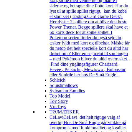
kort, sidde med vennerne og bladre i
siderne og betragte dine flotte kort. Har du
lyst til at spille spillet rigtigt, kan du købe
et start sæt (Trading Card Game Deck).
Her dyster 2 spillere om at blive den beste
Power Træner. Begge spillere skal have et
60 korts deck for at spille spillet. I
Pokémon serien finder du også seje tin
æsker fyldt med kort og tilbehør. Måske får
du netop det helt specielle kort du altid har
drømt om ? Eller en sej mønt til samlingen
– med Pokémon bliver du altid overrasket.
Find dine ynglingsfigurer Charizard,
Eevee , Pickachu, Mewtowo , Bulbasaur
eller Squirtle her hos De Små Engle .
Schleich
Squishmallows
Sylvanian Families
Top Model
Toy Story
Vn-Toys
TØJMÆRKER
CeLavi
CeLavi ,det helt rigtige valg af
overtøj Hos De Små Engle går vi ikke på
kompromis med funktionalitet og kvalitet