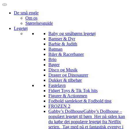
De små engle
Om os
Størrelsesguide
Legetøj
Baby og småbørns legetøj
Bamser & Dyr
Barbie & Judith
Batman
Biler & Racerbaner
Brio
Bøger
Disco og Musik
Drager og Dinosaurer
Dukker & tilbehør
Fastelavn
Fidget Toys & Tik Tok hits
Figurer & Actionmen
Fodbold samlekort & Fodbold ting
FROZEN 2
Gabby’s Dollhouse
Gabby’s Dollhouse –
populært legetøj til børn Her på siden kan
du købe det populære legetøj fra Netflix
serien. Tag med på et fantastisk eventyr i