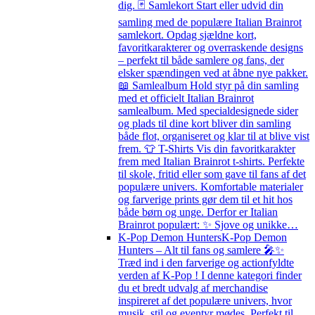
dig. 🃏 Samlekort Start eller udvid din
samling med de populære Italian Brainrot
samlekort. Opdag sjældne kort,
favoritkarakterer og overraskende designs
– perfekt til både samlere og fans, der
elsker spændingen ved at åbne nye pakker.
📖 Samlealbum Hold styr på din samling
med et officielt Italian Brainrot
samlealbum. Med specialdesignede sider
og plads til dine kort bliver din samling
både flot, organiseret og klar til at blive vist
frem. 👕 T-Shirts Vis din favoritkarakter
frem med Italian Brainrot t-shirts. Perfekte
til skole, fritid eller som gave til fans af det
populære univers. Komfortable materialer
og farverige prints gør dem til et hit hos
både børn og unge. Derfor er Italian
Brainrot populært: ✨ Sjove og unikke…
K-Pop Demon Hunters
K-Pop Demon
Hunters – Alt til fans og samlere 🎤✨
Træd ind i den farverige og actionfyldte
verden af K-Pop ! I denne kategori finder
du et bredt udvalg af merchandise
inspireret af det populære univers, hvor
musik, stil og eventyr mødes. Perfekt til