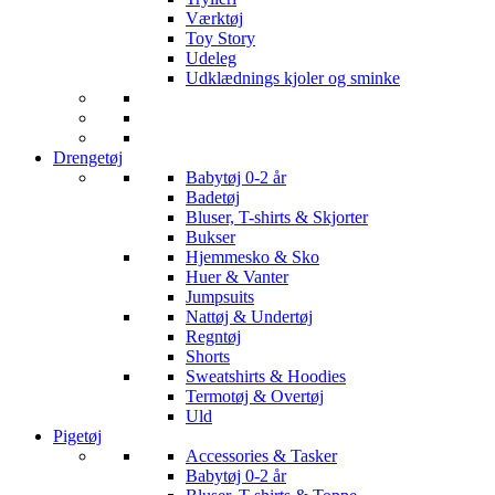
Værktøj
Toy Story
Udeleg
Udklædnings kjoler og sminke
Drengetøj
Babytøj 0-2 år
Badetøj
Bluser, T-shirts & Skjorter
Bukser
Hjemmesko & Sko
Huer & Vanter
Jumpsuits
Nattøj & Undertøj
Regntøj
Shorts
Sweatshirts & Hoodies
Termotøj & Overtøj
Uld
Pigetøj
Accessories & Tasker
Babytøj 0-2 år