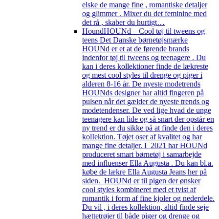
elske de mange fine , romantiske detaljer
og glimmer . Mixer du det feminine med
det rå , skaber du hurtigt…
Hound
HOUNd – Cool tøj til tweens og
teens Det Danske børnetøjsmærke
HOUNd er et at de førende brands
indenfor tøj til tweens og teenagere . Du
kan i deres kollektioner finde de lækreste
og mest cool styles til drenge og piger i
alderen 8-16 år. De nyeste modetrends
HOUNds designer har altid fingeren på
pulsen når det gælder de nyeste trends og
modetendenser. De ved lige hvad de unge
teenagere kan lide og så snart der opstår en
ny trend er du sikke på at finde den i deres
kolIektion. Tøjet oser af kvalitet og har
mange fine detaljer. I 2021 har HOUNd
produceret smart børnetøj i samarbejde
med influenser Ella Augusta . Du kan bl.a.
købe de lækre Ella Augusta Jeans her på
siden. HOUNd er til pigen der ønsker
cool styles kombineret med et tvist af
romantik i form af fine kjoler og nederdele.
Du vil , i deres kollektion, altid finde seje
hættetrøjer til både piger og drenge og