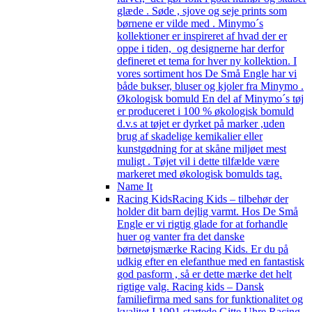
glæde . Søde , sjove og seje prints som
børnene er vilde med . Minymo´s
kollektioner er inspireret af hvad der er
oppe i tiden, og designerne har derfor
defineret et tema for hver ny kollektion. I
vores sortiment hos De Små Engle har vi
både bukser, bluser og kjoler fra Minymo .
Økologisk bomuld En del af Minymo´s tøj
er produceret i 100 % økologisk bomuld
d.v.s at tøjet er dyrket på marker ,uden
brug af skadelige kemikalier eller
kunstgødning for at skåne miljøet mest
muligt . Tøjet vil i dette tilfælde være
markeret med økologisk bomulds tag.
Name It
Racing Kids
Racing Kids – tilbehør der
holder dit barn dejlig varmt. Hos De Små
Engle er vi rigtig glade for at forhandle
huer og vanter fra det danske
børnetøjsmærke Racing Kids. Er du på
udkig efter en elefanthue med en fantastisk
god pasform , så er dette mærke det helt
rigtige valg. Racing kids – Dansk
familiefirma med sans for funktionalitet og
kvalitet I 1991 startede Gitte Uhre Racing