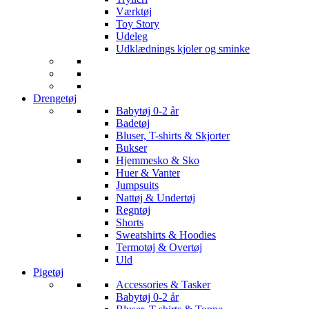
Værktøj
Toy Story
Udeleg
Udklædnings kjoler og sminke
Drengetøj
Babytøj 0-2 år
Badetøj
Bluser, T-shirts & Skjorter
Bukser
Hjemmesko & Sko
Huer & Vanter
Jumpsuits
Nattøj & Undertøj
Regntøj
Shorts
Sweatshirts & Hoodies
Termotøj & Overtøj
Uld
Pigetøj
Accessories & Tasker
Babytøj 0-2 år