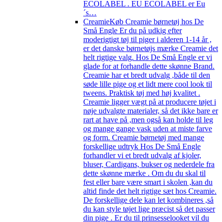
ECOLABEL . EU ECOLABEL er Eu
´s…
Creamie
Køb Creamie børnetøj hos De
Små Engle Er du på udkig efter
moderigtigt tøj til piger i alderen 1-14 år ,
er det danske børnetøjs mærke Creamie det
helt rigtige valg. Hos De Små Engle er vi
glade for at forhandle dette skønne Brand.
Creamie har et bredt udvalg ,både til den
søde lille pige og et lidt mere cool look til
tweens. Praktisk tøj med høj kvalitet .
Creamie ligger vægt på at producere tøjet i
nøje udvalgte materialer, så det ikke bare er
rart at have på ,men også kan holde til leg
og mange gange vask uden at miste farve
og form. Creamie børnetøj med mange
forskellige udtryk Hos De Små Engle
forhandler vi et bredt udvalg af kjoler,
bluser, Cardigans, bukser og nederdele fra
dette skønne mærke . Om du du skal til
fest eller bare være smart i skolen ,kan du
altid finde det helt rigtige sæt hos Creamie.
De forskellige dele kan let kombineres ,så
du kan style tøjet lige præcist så det passer
din pige . Er du til prinsesselooket vil du