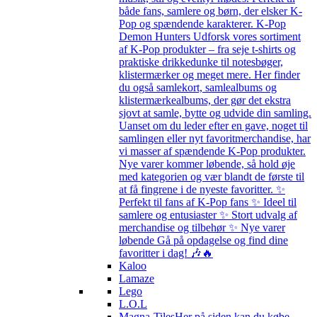
både fans, samlere og børn, der elsker K-
Pop og spændende karakterer. K-Pop
Demon Hunters Udforsk vores sortiment
af K-Pop produkter – fra seje t-shirts og
praktiske drikkedunke til notesbøger,
klistermærker og meget mere. Her finder
du også samlekort, samlealbums og
klistermærkealbums, der gør det ekstra
sjovt at samle, bytte og udvide din samling.
Uanset om du leder efter en gave, noget til
samlingen eller nyt favoritmerchandise, har
vi masser af spændende K-Pop produkter.
Nye varer kommer løbende, så hold øje
med kategorien og vær blandt de første til
at få fingrene i de nyeste favoritter. ✨
Perfekt til fans af K-Pop fans ✨ Ideel til
samlere og entusiaster ✨ Stort udvalg af
merchandise og tilbehør ✨ Nye varer
løbende Gå på opdagelse og find dine
favoritter i dag! 🎶🔥
Kaloo
Lamaze
Lego
L.O.L
Magna-Tiles
Her på siden kan du købe