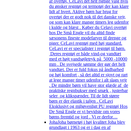
af overtøj. CeLavi det helt rigtige valg hvis
du ønsker regntøj og termotøj der kan klare
lidt af hvert. Aktive børn har brug for
overtøj der er godt nok til det danske vejr,
og som kan klare mange timers leg udenfor
i kulde og blæst . Køber du Celavi overtøj
hos De Små Engle vil du altid finde
sæsonens fineste modefarver til drenge og
piger. CeLavi regntøj med høj standard.
CeLavi er er specialister i regntøj til børn.
Deres regntøj er både vind-og vandtæt
med et højt vandsøjletryk på 5000 -10000
mm . De svejsede sømme der gør det helt
vandtæt. Der er fuld fokus på åndbarhed
og høj komfort , så det altid er sjovt og rart
at lege mange timer udenfor i alt slags vejr
. De mindre børn vil have stor glæde af de
praktiske regnbukser med smæk , justerbar
seler og klikspænder. Til de lidt større
børn er der elastik i taljen . CeLavi
Eksklusivt og miljøvenligt PU regntøj Hos
De Små Engle er vi bevidste om vores
børns fremtid og jord . Vi er derfor…
Joha
Joha børnetøj i høj kvalitet Joha blev
grundlagt i 1963 og er i dag en af