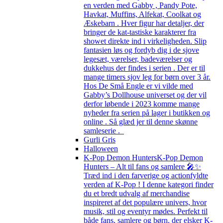
en verden med Gabby , Pandy Pote,
Havkat, Muffins, Alfekat, Coolkat og
Æskebarn . Hver figur har detaljer, der
bringer de kat-tastiske karakterer fra
showet direkte ind i virkeligheden. Slip
fantasien løs og fordyb dig i de sjove
legesæt, værelser, badeværelser og
dukkehus der findes i serien . Der er til
mange timers sjov leg for børn over 3 år.
Hos De Små Engle er vi vilde med
Gabby’s Dollhouse universet og der vil
derfor løbende i 2023 komme mange
nyheder fra serien på lager i butikken og
online . Så glæd jer til denne skønne
samleserie .
Gurli Gris
Halloween
K-Pop Demon Hunters
K-Pop Demon
Hunters – Alt til fans og samlere 🎤✨
Træd ind i den farverige og actionfyldte
verden af K-Pop ! I denne kategori finder
du et bredt udvalg af merchandise
inspireret af det populære univers, hvor
musik, stil og eventyr mødes. Perfekt til
både fans, samlere og børn, der elsker K-