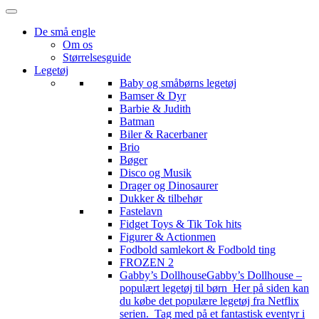
De små engle
Om os
Størrelsesguide
Legetøj
Baby og småbørns legetøj
Bamser & Dyr
Barbie & Judith
Batman
Biler & Racerbaner
Brio
Bøger
Disco og Musik
Drager og Dinosaurer
Dukker & tilbehør
Fastelavn
Fidget Toys & Tik Tok hits
Figurer & Actionmen
Fodbold samlekort & Fodbold ting
FROZEN 2
Gabby’s Dollhouse
Gabby’s Dollhouse –
populært legetøj til børn Her på siden kan
du købe det populære legetøj fra Netflix
serien. Tag med på et fantastisk eventyr i