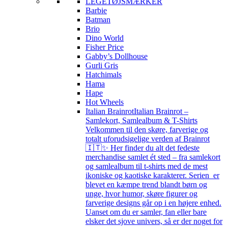
LEGETØJSMÆRKER
Barbie
Batman
Brio
Dino World
Fisher Price
Gabby’s Dollhouse
Gurli Gris
Hatchimals
Hama
Hape
Hot Wheels
Italian Brainrot
Italian Brainrot –
Samlekort, Samlealbum & T-Shirts
Velkommen til den skøre, farverige og
totalt uforudsigelige verden af Brainrot
🇮🇹✨ Her finder du alt det fedeste
merchandise samlet ét sted – fra samlekort
og samlealbum til t-shirts med de mest
ikoniske og kaotiske karakterer. Serien er
blevet en kæmpe trend blandt børn og
unge, hvor humor, skøre figurer og
farverige designs går op i en højere enhed.
Uanset om du er samler, fan eller bare
elsker det sjove univers, så er der noget for