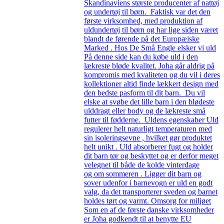
Skandinaviens største producenter af nattøj
og undertøj til børn. Faktisk var det den
første virksomhed, med produktion af
uldundertøj til børn og har lige siden været
blandt de førende på det Europæiske
Marked . Hos De Små Engle elsker vi uld
På denne side kan du købe uld i den
lækreste bløde kvalitet. Joha går aldrig på
kompromis med kvaliteten og du vil i deres
kollektioner altid finde lækkert design med
den bedste pasform til dit barn. Du vil
elske at svøbe det lille barn i den blødeste
ulddragt eller body og de lækreste små
futter til fødderne. Uldens egenskaber Uld
regulerer helt naturligt temperaturen med
sin isoleringsevne , hvilket gør produktet
helt unikt . Uld absorberer fugt og holder
dit barn tør og beskyttet og er derfor meget
velegnet til både de kolde vinterdage
og om sommeren . Ligger dit barn og
sover udenfor i barnevogn er uld en godt
valg, da det transporterer sveden og barnet
holdes tørt og varmt. Omsorg for miljøet
Som en af de første danske virksomheder
er Joha godkendt til at benytte EU