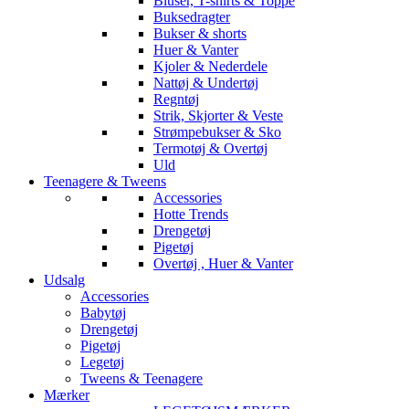
Bluser, T-shirts & Toppe
Buksedragter
Bukser & shorts
Huer & Vanter
Kjoler & Nederdele
Nattøj & Undertøj
Regntøj
Strik, Skjorter & Veste
Strømpebukser & Sko
Termotøj & Overtøj
Uld
Teenagere & Tweens
Accessories
Hotte Trends
Drengetøj
Pigetøj
Overtøj , Huer & Vanter
Udsalg
Accessories
Babytøj
Drengetøj
Pigetøj
Legetøj
Tweens & Teenagere
Mærker