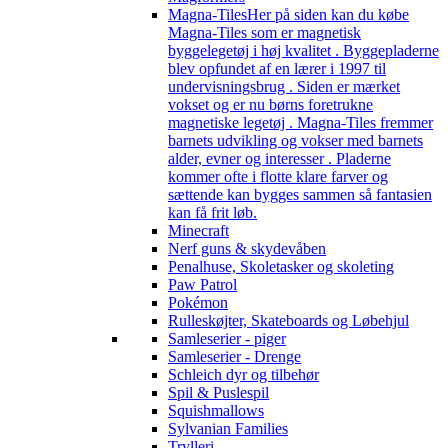
Magna-Tiles
Her på siden kan du købe
Magna-Tiles som er magnetisk
byggelegetøj i høj kvalitet . Byggepladerne
blev opfundet af en lærer i 1997 til
undervisningsbrug . Siden er mærket
vokset og er nu børns foretrukne
magnetiske legetøj . Magna-Tiles fremmer
barnets udvikling og vokser med barnets
alder, evner og interesser . Pladerne
kommer ofte i flotte klare farver og
sættende kan bygges sammen så fantasien
kan få frit løb.
Minecraft
Nerf guns & skydevåben
Penalhuse, Skoletasker og skoleting
Paw Patrol
Pokémon
Rulleskøjter, Skateboards og Løbehjul
Samleserier - piger
Samleserier - Drenge
Schleich dyr og tilbehør
Spil & Puslespil
Squishmallows
Sylvanian Families
Trylleri