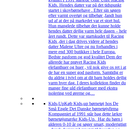
Kids. Hendes datter var på det tidspunkt
startet i skovbørnehave . Efter sin søgen
efter varmt overtøj og tilbehør ,fandt hun
ud af at der på markedet var et stort hul.
Hun manglede tilbehør der kunne holde
hendes datter dejlig varm hele dagen – hele
året rundt. Dette var startskudet til Racing
Kids ,der i dag drives videre af hendes
datter Malene Uhre og nu forhandles i
mere end 300 butikker i hele Europa.
Bedste pasform og god kvalitet Dem der
allerede har prøvet Racing Kids
elefanthuer og huer , vil nok give os ret i at
de har en super god pasform. Samtidig er
du aldrig i tvivl om at dit barn holdes dejlig
varm hver dag. I deres kollektion finder du
mange fine uld elefanthuer med ekstra
isolering ved ørerne og…
Kids-Up
Køb Kids-up børnetøj hos De
Små Engle Det Danske børnetøjsfirma
Kompagniet af 1991 står bag dette lækre
børnetøjsmærke Kids-Up. Har du børn i
alderen 0-10 år og søger smart, moderigtigt