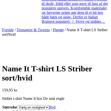
til skole, fritid eller som gave til fans af det
populære univers. Komfortable materialer
og farverige prints gør dem til et hit hos
både børn og unge. Derfor er Italian
Brainrot populært: ✨ Sjove og unikke…
Forside
/
Teenagere & Tweens
/
Pigetøj
/ Name It T-shirt LS Striber
sort/hvid
Name It T-shirt LS Striber
sort/hvid
159,95
kr.
Stribet t-shirt Name It hos De små engle
Størrelse
Ryd