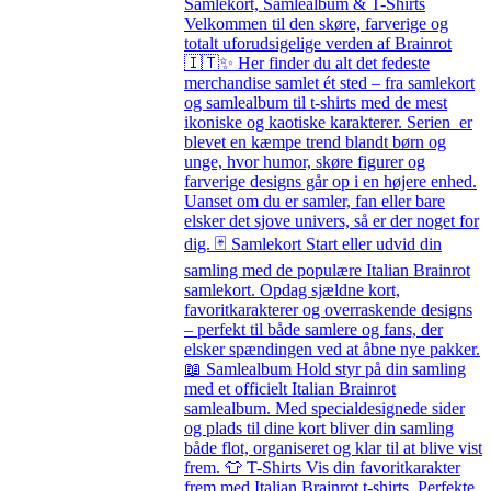
Samlekort, Samlealbum & T-Shirts
Velkommen til den skøre, farverige og
totalt uforudsigelige verden af Brainrot
🇮🇹✨ Her finder du alt det fedeste
merchandise samlet ét sted – fra samlekort
og samlealbum til t-shirts med de mest
ikoniske og kaotiske karakterer. Serien er
blevet en kæmpe trend blandt børn og
unge, hvor humor, skøre figurer og
farverige designs går op i en højere enhed.
Uanset om du er samler, fan eller bare
elsker det sjove univers, så er der noget for
dig. 🃏 Samlekort Start eller udvid din
samling med de populære Italian Brainrot
samlekort. Opdag sjældne kort,
favoritkarakterer og overraskende designs
– perfekt til både samlere og fans, der
elsker spændingen ved at åbne nye pakker.
📖 Samlealbum Hold styr på din samling
med et officielt Italian Brainrot
samlealbum. Med specialdesignede sider
og plads til dine kort bliver din samling
både flot, organiseret og klar til at blive vist
frem. 👕 T-Shirts Vis din favoritkarakter
frem med Italian Brainrot t-shirts. Perfekte