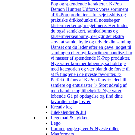
Pop og spændende karakterer. K-Pop
Demon Hunters Udforsk vores sortiment
af K-Pop produkter – fra seje t-shirts og
praktiske drikkedunke til notesbøger,
klistermærker og meget mere. Her finder
du også samlekort, samlealbums og
klistermærkealbums, der gør det ekstra
sjovt at samle, bytte og udvide din samling.
Uanset om du leder efter en gave, noget til
samlingen eller nyt favoritmerchandise, har
vi masser af spændende K-Pop produkter.
Nye varer kommer løbende, så hold øje
med kategorien og vær blandt de første til
at få fingrene i de nyeste favoritter. ✨
Perfekt til fans af K-Pop fans ✨ Ideel til
samlere og entusiaster ✨ Stort udvalg af
merchandise og tilbehør ✨ Nye varer
løbende Gå på opdagelse og find dine
favoritter i dag! 🎶🔥
Kreativ leg
Julekalender & Jul
Legemad & køkken
Lego
Lommepenge gaver & Nyeste diller
Magformers