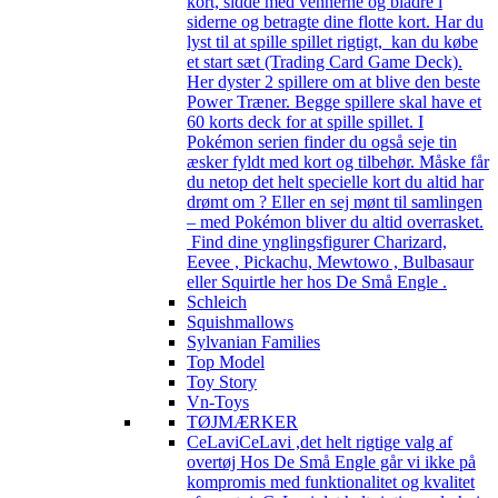
kort, sidde med vennerne og bladre i
siderne og betragte dine flotte kort. Har du
lyst til at spille spillet rigtigt, kan du købe
et start sæt (Trading Card Game Deck).
Her dyster 2 spillere om at blive den beste
Power Træner. Begge spillere skal have et
60 korts deck for at spille spillet. I
Pokémon serien finder du også seje tin
æsker fyldt med kort og tilbehør. Måske får
du netop det helt specielle kort du altid har
drømt om ? Eller en sej mønt til samlingen
– med Pokémon bliver du altid overrasket.
Find dine ynglingsfigurer Charizard,
Eevee , Pickachu, Mewtowo , Bulbasaur
eller Squirtle her hos De Små Engle .
Schleich
Squishmallows
Sylvanian Families
Top Model
Toy Story
Vn-Toys
TØJMÆRKER
CeLavi
CeLavi ,det helt rigtige valg af
overtøj Hos De Små Engle går vi ikke på
kompromis med funktionalitet og kvalitet