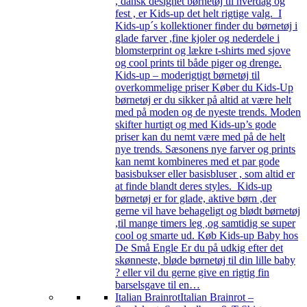
, dansk designet børnetøj til hverdag og
fest , er Kids-up det helt rigtige valg. I
Kids-up´s kollektioner finder du børnetøj i
glade farver ,fine kjoler og nederdele i
blomsterprint og lækre t-shirts med sjove
og cool prints til både piger og drenge.
Kids-up – moderigtigt børnetøj til
overkommelige priser Køber du Kids-Up
børnetøj er du sikker på altid at være helt
med på moden og de nyeste trends. Moden
skifter hurtigt og med Kids-up’s gode
priser kan du nemt være med på de helt
nye trends. Sæsonens nye farver og prints
kan nemt kombineres med et par gode
basisbukser eller basisbluser , som altid er
at finde blandt deres styles. Kids-up
børnetøj er for glade, aktive børn ,der
gerne vil have behageligt og blødt børnetøj
,til mange timers leg ,og samtidig se super
cool og smarte ud. Køb Kids-up Baby hos
De Små Engle Er du på udkig efter det
skønneste, bløde børnetøj til din lille baby
? eller vil du gerne give en rigtig fin
barselsgave til en…
Italian Brainrot
Italian Brainrot –