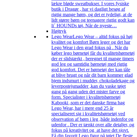
lækre bløde sweatbukser. I vores fysiske
butik i Dragør , har vi dagligt besøg af
rigtig mange børn, og det er tydeligt, at de
lidt større børn og teenagere rigtig godt kan
li´ HOUNDs tøj. Når de nyeste…
Højtryk
Lego Wear
Lego Wear – altid fokus på høj
kvalitet og komfort Børn leger og det har
Lego Wear i den grad fokus på . Når du
køber lego børnetøj får du kvalitetsbørnetøj
der er slidstærkt , beregnet til mange timers
god leg og samtidig børnetøj med rigtig
god komfort. Det er børnetøj der kan tåle
at blive brugt og når dit barn kommer glad
hjem indsmurt i mudder, chokoladekage og
leverpostejsmadder ,kan du vaske tøjet
gang på gang uden det mister farve og
form. Specialister i kvalitetsbørnetøj
Kabooki ,som er det danske firma bag
Lego Wear, har i mere end 25 år
specialiseret sig i kvalitetsbørnetøj ved
observation af børn i leg ,både indenfor og
udenfor . Der er tænkt over alle detaljer, og
fokus på kreativitet og at have det sjovt.
Få din favorit Lego figur på tøjet De fleste