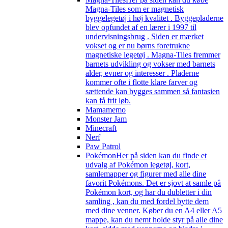
Magna-Tiles som er magnetisk
byggelegetøj i høj kvalitet . Byggepladerne
blev opfundet af en lærer i 1997 til
undervisningsbrug . Siden er mærket
vokset og er nu børns foretrukne
magnetiske legetøj . Magna-Tiles fremmer
barnets udvikling og vokser med barnets
alder, evner og interesser . Pladerne
kommer ofte i flotte klare farver og
sættende kan bygges sammen så fantasien
kan få frit løb.
Mamamemo
Monster Jam
Minecraft
Nerf
Paw Patrol
Pokémon
Her på siden kan du finde et
udvalg af Pokémon legetøj, kort,
samlemapper og figurer med alle dine
favorit Pokémons. Det er sjovt at samle på
Pokémon kort, og har du dubletter i din
samling , kan du med fordel bytte dem
med dine venner. Køber du en A4 eller A5
mappe, kan du nemt holde styr på alle dine