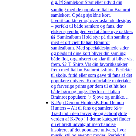
dig. 🃏 Samlekort Start eller udvid din
samling med de populære Italian Brainrot
samlekort. Opdag sjældne kort,
favoritkarakterer og overraskende designs
– perfekt til både samlere og fans, der
elsker spændingen ved at åbne nye pakker.
📖 Samlealbum Hold styr på din samling
med et officielt Italian Brainrot
samlealbum. Med specialdesignede sider
og plads til dine kort bliver din samling
både flot, organiseret og klar til at blive vist
frem. 👕 T-Shirts Vis din favoritkarakter
frem med Italian Brainrot t-shirts. Perfekte
til skole, fritid eller som gave til fans af det
populære univers. Komfortable materialer
og farverige prints gør dem til et hit hos
både børn og unge. Derfor er Italian
Brainrot populært: ✨ Sjove og unikke…
K-Pop Demon Hunters
K-Pop Demon
Hunters – Alt til fans og samlere 🎤✨
Træd ind i den farverige og actionfyldte
verden af K-Pop ! I denne kategori finder
du et bredt udvalg af merchandise
inspireret af det populære univers, hvor
musik, stil og eventyr mødes. Perfekt til