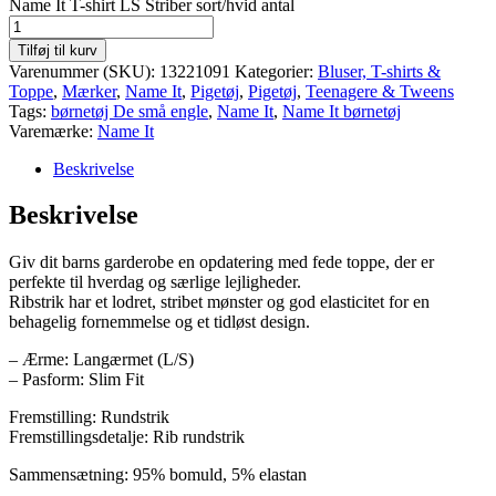
Name It T-shirt LS Striber sort/hvid antal
Tilføj til kurv
Varenummer (SKU):
13221091
Kategorier:
Bluser, T-shirts &
Toppe
,
Mærker
,
Name It
,
Pigetøj
,
Pigetøj
,
Teenagere & Tweens
Tags:
børnetøj De små engle
,
Name It
,
Name It børnetøj
Varemærke:
Name It
Beskrivelse
Beskrivelse
Giv dit barns garderobe en opdatering med fede toppe, der er
perfekte til hverdag og særlige lejligheder.
Ribstrik har et lodret, stribet mønster og god elasticitet for en
behagelig fornemmelse og et tidløst design.
– Ærme: Langærmet (L/S)
– Pasform: Slim Fit
Fremstilling: Rundstrik
Fremstillingsdetalje: Rib rundstrik
Sammensætning: 95% bomuld, 5% elastan