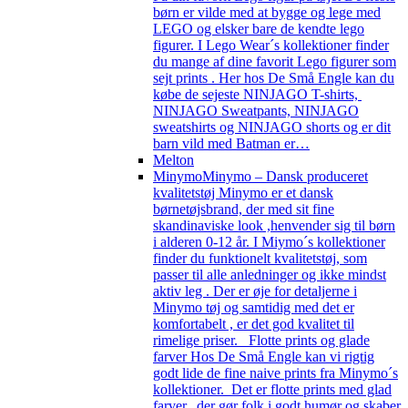
børn er vilde med at bygge og lege med
LEGO og elsker bare de kendte lego
figurer. I Lego Wear´s kollektioner finder
du mange af dine favorit Lego figurer som
sejt prints . Her hos De Små Engle kan du
købe de sejeste NINJAGO T-shirts,
NINJAGO Sweatpants, NINJAGO
sweatshirts og NINJAGO shorts og er dit
barn vild med Batman er…
Melton
Minymo
Minymo – Dansk produceret
kvalitetstøj Minymo er et dansk
børnetøjsbrand, der med sit fine
skandinaviske look ,henvender sig til børn
i alderen 0-12 år. I Miymo´s kollektioner
finder du funktionelt kvalitetstøj, som
passer til alle anledninger og ikke mindst
aktiv leg . Der er øje for detaljerne i
Minymo tøj og samtidig med det er
komfortabelt , er det god kvalitet til
rimelige priser. Flotte prints og glade
farver Hos De Små Engle kan vi rigtig
godt lide de fine naive prints fra Minymo´s
kollektioner. Det er flotte prints med glad
farver, der gør folk i godt humør og skaber