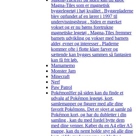
Magna-Tiles som er magnetisk
byggelegetøj i høj kvalitet . Byggepladerne
blev opfundet af en lærer i 1997 til
undervisningsbrug . Siden er mærket
vokset og er nu børns foretrukne
magnetiske legetøj . Magna-Tiles fremmer
barnets udvikling og vokser med barnets
alder, evner og interesser . Pladerne
kommer ofte i flotte klare farver og
sættende kan bygges sammen så fantasien
kan få frit løb.
Mamamemo
Monster Jam
Minecraft
Nerf
Paw Patrol
Pokémon
Her på siden kan du finde et
udvalg af Pokémon legetøj, kort,
samlemapper og figurer med alle dine
favorit Pokémons. Det er sjovt at samle på
Pokémon kort, og har du dubletter i din
samling , kan du med fordel bytte dem
med dine venner. Køber du en A4 eller A5
mappe, kan du nemt holde styr på alle dine