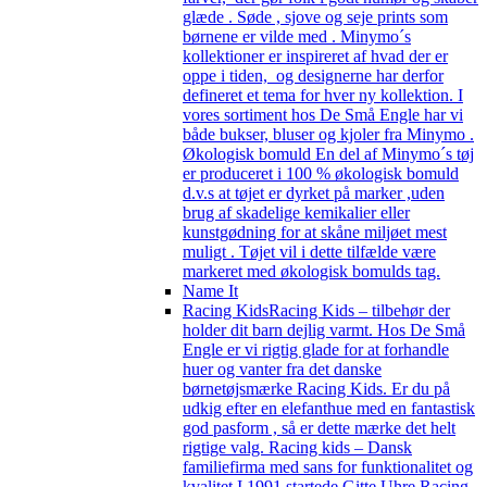
glæde . Søde , sjove og seje prints som
børnene er vilde med . Minymo´s
kollektioner er inspireret af hvad der er
oppe i tiden, og designerne har derfor
defineret et tema for hver ny kollektion. I
vores sortiment hos De Små Engle har vi
både bukser, bluser og kjoler fra Minymo .
Økologisk bomuld En del af Minymo´s tøj
er produceret i 100 % økologisk bomuld
d.v.s at tøjet er dyrket på marker ,uden
brug af skadelige kemikalier eller
kunstgødning for at skåne miljøet mest
muligt . Tøjet vil i dette tilfælde være
markeret med økologisk bomulds tag.
Name It
Racing Kids
Racing Kids – tilbehør der
holder dit barn dejlig varmt. Hos De Små
Engle er vi rigtig glade for at forhandle
huer og vanter fra det danske
børnetøjsmærke Racing Kids. Er du på
udkig efter en elefanthue med en fantastisk
god pasform , så er dette mærke det helt
rigtige valg. Racing kids – Dansk
familiefirma med sans for funktionalitet og
kvalitet I 1991 startede Gitte Uhre Racing