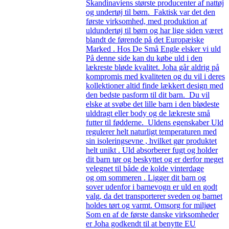
Skandinaviens største producenter af nattøj
og undertøj til børn. Faktisk var det den
første virksomhed, med produktion af
uldundertøj til børn og har lige siden været
blandt de førende på det Europæiske
Marked . Hos De Små Engle elsker vi uld
På denne side kan du købe uld i den
lækreste bløde kvalitet. Joha går aldrig på
kompromis med kvaliteten og du vil i deres
kollektioner altid finde lækkert design med
den bedste pasform til dit barn. Du vil
elske at svøbe det lille barn i den blødeste
ulddragt eller body og de lækreste små
futter til fødderne. Uldens egenskaber Uld
regulerer helt naturligt temperaturen med
sin isoleringsevne , hvilket gør produktet
helt unikt . Uld absorberer fugt og holder
dit barn tør og beskyttet og er derfor meget
velegnet til både de kolde vinterdage
og om sommeren . Ligger dit barn og
sover udenfor i barnevogn er uld en godt
valg, da det transporterer sveden og barnet
holdes tørt og varmt. Omsorg for miljøet
Som en af de første danske virksomheder
er Joha godkendt til at benytte EU