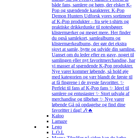
både fans, samlere og børn, der elsker K-
Pop og spændende karakterer. K-Pop
Demon Hunters Udforsk vores sortiment
af K-Pop produkter – fra seje t-shirts og
praktiske drikkedunke til notesbøger,
klistermærker og meget mere. Her finder
du også samlekort, samlealbums og
klistermærkealbums, der gør det ekstra
sjovt at samle, bytte og udvide din samling.
Uanset om du leder efter en gave, noget til
samlingen eller nyt favoritmerchandise, har
vi masser af spændende K-Pop produkter.
Nye varer kommer løbende, så hold øje
med kategorien og vær blandt de første til
at få fingrene i de nyeste favoritter. ✨
Perfekt til fans af K-Pop fans ✨ Ideel til
samlere og entusiaster ✨ Stort udvalg af
merchandise og tilbehør ✨ Nye varer
løbende Gå på opdagelse og find dine
favoritter i dag! 🎶🔥
Kaloo
Lamaze
Lego
L.O.L
Magna-Tiles
Her på siden kan du købe