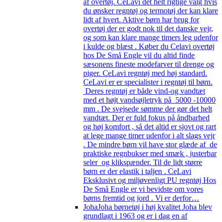
af overtøj. CeLavi det helt rigtige valg hvis
du ønsker regntøj og termotøj der kan klare
lidt af hvert. Aktive børn har brug for
overtøj der er godt nok til det danske vejr,
og som kan klare mange timers leg udenfor
i kulde og blæst . Køber du Celavi overtøj
hos De Små Engle vil du altid finde
sæsonens fineste modefarver til drenge og
piger. CeLavi regntøj med høj standard.
CeLavi er er specialister i regntøj til børn.
Deres regntøj er både vind-og vandtæt
med et højt vandsøjletryk på 5000 -10000
mm . De svejsede sømme der gør det helt
vandtæt. Der er fuld fokus på åndbarhed
og høj komfort , så det altid er sjovt og rart
at lege mange timer udenfor i alt slags vejr
. De mindre børn vil have stor glæde af de
praktiske regnbukser med smæk , justerbar
seler og klikspænder. Til de lidt større
børn er der elastik i taljen . CeLavi
Eksklusivt og miljøvenligt PU regntøj Hos
De Små Engle er vi bevidste om vores
børns fremtid og jord . Vi er derfor…
Joha
Joha børnetøj i høj kvalitet Joha blev
grundlagt i 1963 og er i dag en af