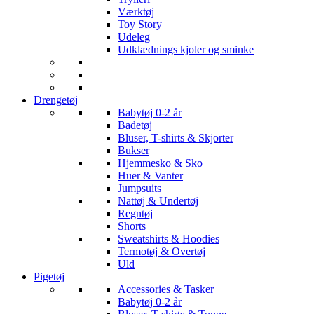
Værktøj
Toy Story
Udeleg
Udklædnings kjoler og sminke
Drengetøj
Babytøj 0-2 år
Badetøj
Bluser, T-shirts & Skjorter
Bukser
Hjemmesko & Sko
Huer & Vanter
Jumpsuits
Nattøj & Undertøj
Regntøj
Shorts
Sweatshirts & Hoodies
Termotøj & Overtøj
Uld
Pigetøj
Accessories & Tasker
Babytøj 0-2 år