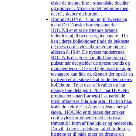
elske de mange fine , romantiske detaljer
og glimmer . Mixer du det feminine med
det rå , skaber du hurtigt…
Hound
HOUNd – Cool tøj til tweens og
teens Det Danske børnetøjsmærke
HOUNd er et at de førende brands
indenfor tøj til tweens og teenagere . Du
kan i deres kollektioner finde de lækreste
og mest cool styles til drenge og piger i
alderen 8-16 år. De nyeste modetrends
HOUNds designer har altid fingeren på
pulsen når det gælder de nyeste trends og
modetendenser. De ved lige hvad de unge
teenagere kan lide og så snart der opstår en
ny trend er du sikke på at finde den i deres
kolIektion. Tøjet oser af kvalitet og har
mange fine detaljer. I 2021 har HOUNd
produceret smart børnetøj i samarbejde
med influenser Ella Augusta . Du kan bl.a.
købe de lækre Ella Augusta Jeans her på
siden. HOUNd er til pigen der ønsker
cool styles kombineret med et tvist af
romantik i form af fine kjoler og nederdele.
Du vil , i deres kollektion, altid finde seje
hættetrøjer til både piger og drenge og