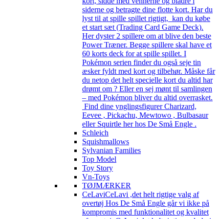
kort, sidde med vennerne og bladre i
siderne og betragte dine flotte kort. Har du
lyst til at spille spillet rigtigt, kan du købe
et start sæt (Trading Card Game Deck).
Her dyster 2 spillere om at blive den beste
Power Træner. Begge spillere skal have et
60 korts deck for at spille spillet. I
Pokémon serien finder du også seje tin
æsker fyldt med kort og tilbehør. Måske får
du netop det helt specielle kort du altid har
drømt om ? Eller en sej mønt til samlingen
– med Pokémon bliver du altid overrasket.
Find dine ynglingsfigurer Charizard,
Eevee , Pickachu, Mewtowo , Bulbasaur
eller Squirtle her hos De Små Engle .
Schleich
Squishmallows
Sylvanian Families
Top Model
Toy Story
Vn-Toys
TØJMÆRKER
CeLavi
CeLavi ,det helt rigtige valg af
overtøj Hos De Små Engle går vi ikke på
kompromis med funktionalitet og kvalitet