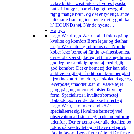
lækre bløde sweatbukser. I vores fysiske
butik i Dragør , har vi dagligt besøg af
rigtig mange børn, og det er tydeligt, at de
lidt større børn og teenagere rigtig godt kan
li´ HOUNDs tøj. Når de nyeste…
Højtryk
Lego Wear
Lego Wear – altid fokus på høj
kvalitet og komfort Børn leger og det har
Lego Wear i den grad fokus på . Når du
køber lego børnetøj får du kvalitetsbørnetøj
der er slidstærkt , beregnet til mange timers
god leg og samtidig børnetøj med rigtig
god komfort. Det er børnetøj der kan tåle
at blive brugt og når dit barn kommer glad
hjem indsmurt i mudder, chokoladekage og
leverpostejsmadder ,kan du vaske tøjet
gang på gang uden det mister farve og
form. Specialister i kvalitetsbørnetøj
Kabooki ,som er det danske firma bag
Lego Wear, har i mere end 25 år
specialiseret sig i kvalitetsbørnetøj ved
observation af børn i leg ,både indenfor og
udenfor . Der er tænkt over alle detaljer, og
fokus på kreativitet og at have det sjovt.
Få din favorit Lego figur på tøjet De fleste