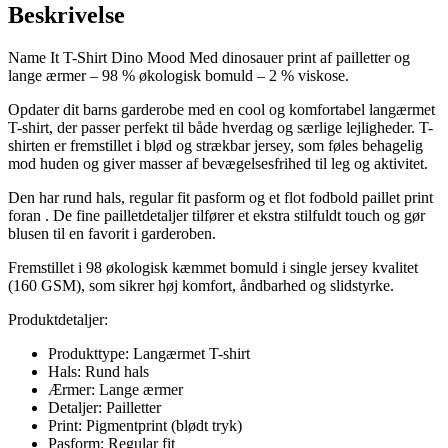
Beskrivelse
Name It T-Shirt Dino Mood Med dinosauer print af pailletter og
lange ærmer – 98 % økologisk bomuld – 2 % viskose.
Opdater dit barns garderobe med en cool og komfortabel langærmet
T-shirt, der passer perfekt til både hverdag og særlige lejligheder. T-
shirten er fremstillet i blød og strækbar jersey, som føles behagelig
mod huden og giver masser af bevægelsesfrihed til leg og aktivitet.
Den har rund hals, regular fit pasform og et flot fodbold paillet print
foran . De fine pailletdetaljer tilfører et ekstra stilfuldt touch og gør
blusen til en favorit i garderoben.
Fremstillet i 98 økologisk kæmmet bomuld i single jersey kvalitet
(160 GSM), som sikrer høj komfort, åndbarhed og slidstyrke.
Produktdetaljer:
Produkttype: Langærmet T-shirt
Hals: Rund hals
Ærmer: Lange ærmer
Detaljer: Pailletter
Print: Pigmentprint (blødt tryk)
Pasform: Regular fit