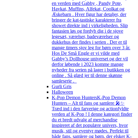
en verden med Gabby , Pandy Pote,
Havkat, Muffins, Alfekat, Coolkat og
Æskebarn . Hver figur har detaljer, der
bringer de kat-tastiske karakterer fra
showet direkte ind i virkeligheden. Slip
fantasien løs og fordyb dig i de sjove
legesæt, værelser, badeværelser og
dukkehus der findes i serien . Der er til
mange timers sjov leg for børn over 3 år.
Hos De Små Engle er vi vilde med
Gabby’s Dollhouse universet og der vil
derfor løbende i 2023 komme mange
nyheder fra serien på lager i butikken og
online . Så glæd jer til denne skønne
samleserie .
Gurli Gris
Halloween
K-Pop Demon Hunters
K-Pop Demon
Hunters – Alt til fans og samlere 🎤✨
Træd ind i den farverige og actionfyldte
verden af K-Pop ! I denne kategori finder
du et bredt udvalg af merchandise
inspireret af det populære univers, hvor
musik, stil og eventyr mødes. Perfekt til
både fans, samlere og børn, der elsker K-