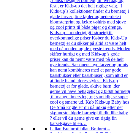
, dansk designet børnetøj til hverdag og
fest , er Kids-up det helt rigtige valg. I
Kids-up´s kollektioner finder du børnetøj i
glade farver ,fine kjoler og nederdele i
blomsterprint og lækre t-shirts med sjove
og cool prints til både piger og drenge.
Kids-up – moderigtigt børnetøj til
overkommelige priser Køber du Kids-Up
børnetøj er du sikker på altid at være helt
med på moden og de nyeste trends. Moden
skifter hurtigt og med Kids-up’s gode
priser kan du nemt være med på de helt
nye trends. Sæsonens nye farver og prints
kan nemt kombineres med et par gode
basisbukser eller basisbluser , som altid er
at finde blandt deres styles. Kids-up
børnetøj er for glade, aktive børn ,der
gerne vil have behageligt og blødt børnetøj
,til mange timers leg ,og samtidig se super
cool og smarte ud. Køb Kids-up Baby hos
De Små Engle Er du på udkig efter det
skønneste, bløde børnetøj til din lille baby
? eller vil du gerne give en rigtig fin
barselsgave til en…
Italian Brainrot
Italian Brainrot –