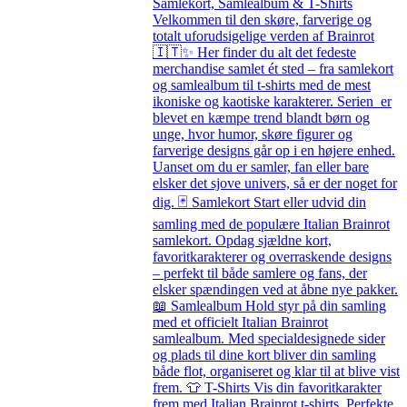
Samlekort, Samlealbum & T-Shirts
Velkommen til den skøre, farverige og
totalt uforudsigelige verden af Brainrot
🇮🇹✨ Her finder du alt det fedeste
merchandise samlet ét sted – fra samlekort
og samlealbum til t-shirts med de mest
ikoniske og kaotiske karakterer. Serien er
blevet en kæmpe trend blandt børn og
unge, hvor humor, skøre figurer og
farverige designs går op i en højere enhed.
Uanset om du er samler, fan eller bare
elsker det sjove univers, så er der noget for
dig. 🃏 Samlekort Start eller udvid din
samling med de populære Italian Brainrot
samlekort. Opdag sjældne kort,
favoritkarakterer og overraskende designs
– perfekt til både samlere og fans, der
elsker spændingen ved at åbne nye pakker.
📖 Samlealbum Hold styr på din samling
med et officielt Italian Brainrot
samlealbum. Med specialdesignede sider
og plads til dine kort bliver din samling
både flot, organiseret og klar til at blive vist
frem. 👕 T-Shirts Vis din favoritkarakter
frem med Italian Brainrot t-shirts. Perfekte