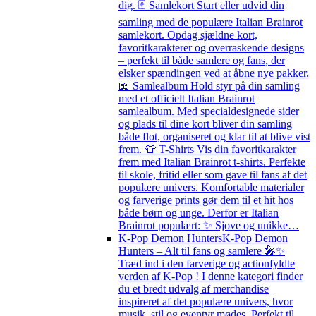
dig. 🃏 Samlekort Start eller udvid din
samling med de populære Italian Brainrot
samlekort. Opdag sjældne kort,
favoritkarakterer og overraskende designs
– perfekt til både samlere og fans, der
elsker spændingen ved at åbne nye pakker.
📖 Samlealbum Hold styr på din samling
med et officielt Italian Brainrot
samlealbum. Med specialdesignede sider
og plads til dine kort bliver din samling
både flot, organiseret og klar til at blive vist
frem. 👕 T-Shirts Vis din favoritkarakter
frem med Italian Brainrot t-shirts. Perfekte
til skole, fritid eller som gave til fans af det
populære univers. Komfortable materialer
og farverige prints gør dem til et hit hos
både børn og unge. Derfor er Italian
Brainrot populært: ✨ Sjove og unikke…
K-Pop Demon Hunters
K-Pop Demon
Hunters – Alt til fans og samlere 🎤✨
Træd ind i den farverige og actionfyldte
verden af K-Pop ! I denne kategori finder
du et bredt udvalg af merchandise
inspireret af det populære univers, hvor
musik, stil og eventyr mødes. Perfekt til