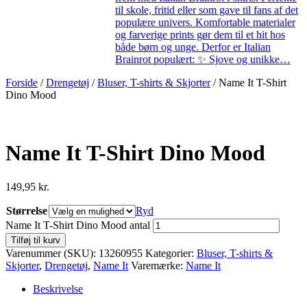
til skole, fritid eller som gave til fans af det
populære univers. Komfortable materialer
og farverige prints gør dem til et hit hos
både børn og unge. Derfor er Italian
Brainrot populært: ✨ Sjove og unikke…
Forside
/
Drengetøj
/
Bluser, T-shirts & Skjorter
/ Name It T-Shirt
Dino Mood
Name It T-Shirt Dino Mood
149,95
kr.
Størrelse
Ryd
Name It T-Shirt Dino Mood antal
Tilføj til kurv
Varenummer (SKU):
13260955
Kategorier:
Bluser, T-shirts &
Skjorter
,
Drengetøj
,
Name It
Varemærke:
Name It
Beskrivelse