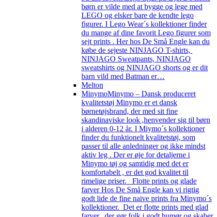
børn er vilde med at bygge og lege med
LEGO og elsker bare de kendte lego
figurer. I Lego Wear´s kollektioner finder
du mange af dine favorit Lego figurer som
sejt prints . Her hos De Små Engle kan du
købe de sejeste NINJAGO T-shirts,
NINJAGO Sweatpants, NINJAGO
sweatshirts og NINJAGO shorts og er dit
barn vild med Batman er…
Melton
Minymo
Minymo – Dansk produceret
kvalitetstøj Minymo er et dansk
børnetøjsbrand, der med sit fine
skandinaviske look ,henvender sig til børn
i alderen 0-12 år. I Miymo´s kollektioner
finder du funktionelt kvalitetstøj, som
passer til alle anledninger og ikke mindst
aktiv leg . Der er øje for detaljerne i
Minymo tøj og samtidig med det er
komfortabelt , er det god kvalitet til
rimelige priser. Flotte prints og glade
farver Hos De Små Engle kan vi rigtig
godt lide de fine naive prints fra Minymo´s
kollektioner. Det er flotte prints med glad
farver, der gør folk i godt humør og skaber