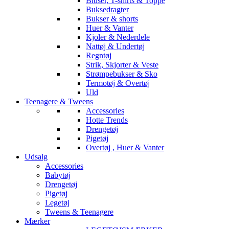
Bluser, T-shirts & Toppe
Buksedragter
Bukser & shorts
Huer & Vanter
Kjoler & Nederdele
Nattøj & Undertøj
Regntøj
Strik, Skjorter & Veste
Strømpebukser & Sko
Termotøj & Overtøj
Uld
Teenagere & Tweens
Accessories
Hotte Trends
Drengetøj
Pigetøj
Overtøj , Huer & Vanter
Udsalg
Accessories
Babytøj
Drengetøj
Pigetøj
Legetøj
Tweens & Teenagere
Mærker