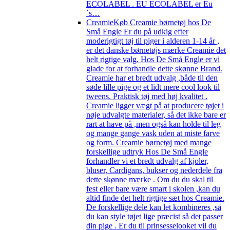
ECOLABEL . EU ECOLABEL er Eu
´s…
Creamie
Køb Creamie børnetøj hos De
Små Engle Er du på udkig efter
moderigtigt tøj til piger i alderen 1-14 år ,
er det danske børnetøjs mærke Creamie det
helt rigtige valg. Hos De Små Engle er vi
glade for at forhandle dette skønne Brand.
Creamie har et bredt udvalg ,både til den
søde lille pige og et lidt mere cool look til
tweens. Praktisk tøj med høj kvalitet .
Creamie ligger vægt på at producere tøjet i
nøje udvalgte materialer, så det ikke bare er
rart at have på ,men også kan holde til leg
og mange gange vask uden at miste farve
og form. Creamie børnetøj med mange
forskellige udtryk Hos De Små Engle
forhandler vi et bredt udvalg af kjoler,
bluser, Cardigans, bukser og nederdele fra
dette skønne mærke . Om du du skal til
fest eller bare være smart i skolen ,kan du
altid finde det helt rigtige sæt hos Creamie.
De forskellige dele kan let kombineres ,så
du kan style tøjet lige præcist så det passer
din pige . Er du til prinsesselooket vil du