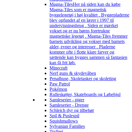
Magna-Tiles
Her på siden kan du købe
Magna-Tiles som er magnetisk
byggelegetøj i høj kvalitet . Byggepladerne
blev opfundet af en lærer i 1997 til
undervisningsbrug . Siden er mærket
vokset og er nu børns foretrukne
magnetiske legetøj . Magna-Tiles fremmer
barnets udvikling og vokser med barnets
alder, evner og interesser . Pladerne
kommer ofte i flotte klare farver og
sættende kan bygges sammen så fantasien
kan få frit løb.
Minecraft
Nerf guns & skydevåben
Penalhuse, Skoletasker og skoleting
Paw Patrol
Pokémon
Rulleskøjter, Skateboards og Løbehjul
Samleserier - piger
Samleserier - Drenge
Schleich dyr og tilbehør
Spil & Puslespil
Squishmallows
Sylvanian Families
Trylleri