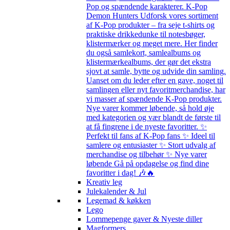
Pop og spændende karakterer. K-Pop
Demon Hunters Udforsk vores sortiment
af K-Pop produkter – fra seje t-shirts og
praktiske drikkedunke til notesbøger,
klistermærker og meget mere. Her finder
du også samlekort, samlealbums og
klistermærkealbums, der gør det ekstra
sjovt at samle, bytte og udvide din samling.
Uanset om du leder efter en gave, noget til
samlingen eller nyt favoritmerchandise, har
vi masser af spændende K-Pop produkter.
Nye varer kommer løbende, så hold øje
med kategorien og vær blandt de første til
at få fingrene i de nyeste favoritter. ✨
Perfekt til fans af K-Pop fans ✨ Ideel til
samlere og entusiaster ✨ Stort udvalg af
merchandise og tilbehør ✨ Nye varer
løbende Gå på opdagelse og find dine
favoritter i dag! 🎶🔥
Kreativ leg
Julekalender & Jul
Legemad & køkken
Lego
Lommepenge gaver & Nyeste diller
Magformers