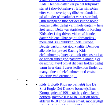
Kids. Hendes datter var på det tidspunkt
startet i skovbørnehave . Efter sin søgen
efter varmt overtøj og tilbehør ,fandt hun
ud af at der på markedet var et stort hul.
Hun manglede tilbehør der kunne holde
hendes datter dejlig varm hele dagen – hele
året rundt. Dette var startskudet til Racing
Kids ,der i dag drives videre af hendes
datter Malene Uhre og nu forhandles i
mere end 300 butikker i hele Europa.
Bedste pasform og god kvalitet Dem der
allerede har prøvet Racing Kids
elefanthuer og huer , vil nok give os ret i at
de har en super god pasform. Samtidig er
du aldrig i tvivl om at dit barn holdes dejlig
varm hver dag. I deres kollektion finder du
mange fine uld elefanthuer med ekstra
isolering ved ørerne og…
Kids-Up
Køb Kids-up børnetøj hos De
Små Engle Det Danske børnetøjsfirma
Kompagniet af 1991 står bag dette lækre
børnetøjsmærke Kids-Up. Har du børn i
alderen 0-10 år og søger smart, moderigtigt