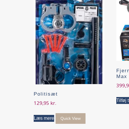
Fjer
Max
399,
Politisæt
Tilføj 
129,95
kr.
Læs mere
Quick View