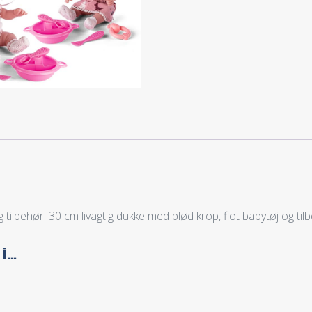
tilbehør. 30 cm livagtig dukke med blød krop, flot babytøj og tilb
 i…