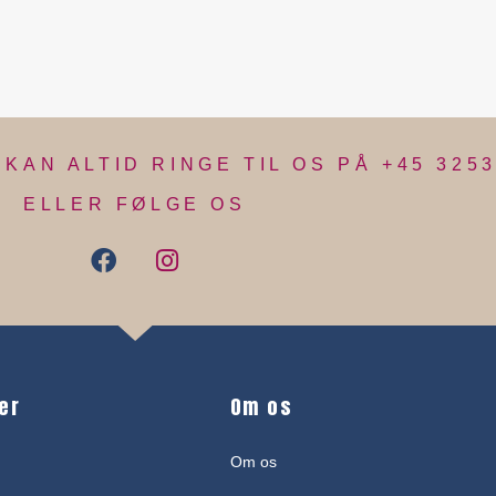
KAN ALTID RINGE TIL OS PÅ +45 3253
ELLER FØLGE OS
er
Om os
Om os