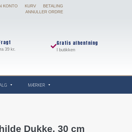
N KONTO
KURV
BETALING
ANNULLER ORDRE
Fragt
Gratis afhentning
fra 39 kr.
I butikken
ALG
MÆRKER
hilde Dukke, 30 cm