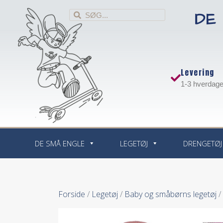
DE
Levering
1-3 hverdag
DE SMÅ ENGLE
LEGETØJ
DRENGETØJ
Forside
/
Legetøj
/
Baby og småbørns legetøj
/