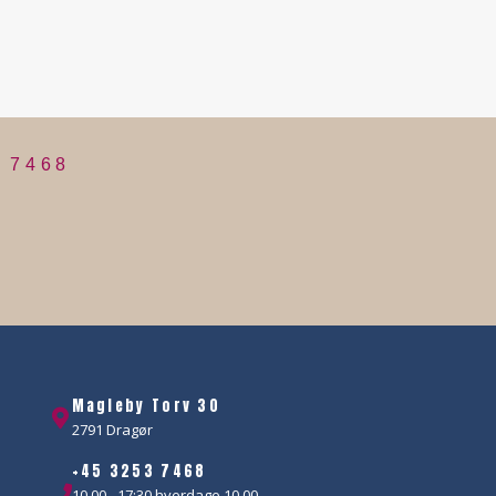
 7468
Magleby Torv 30
2791 Dragør
+45 3253 7468
10.00 - 17:30 hverdage 10.00 -