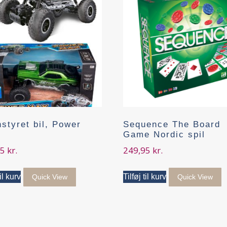
nstyret bil, Power
Sequence The Board
Game Nordic spil
95
kr.
249,95
kr.
til kurv
Tilføj til kurv
Quick View
Quick View