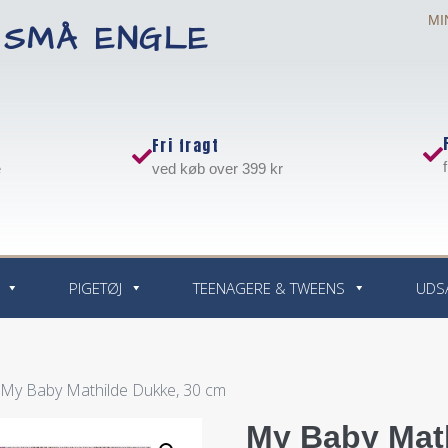
MI
 SMÅ ENGLE
Fri fragt
e
ved køb over 399 kr
PIGETØJ
TEENAGERE & TWEENS
UDS
 My Baby Mathilde Dukke, 30 cm
My Baby Mat