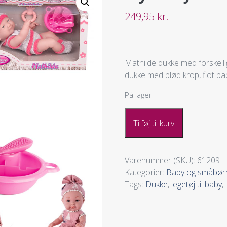
249,95
kr.
Mathilde dukke med forskellig
dukke med blød krop, flot bab
På lager
Tilføj til kurv
Varenummer (SKU):
61209
Kategorier:
Baby og småbørn
Tags:
Dukke
,
legetøj til baby
,