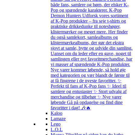
både fans, samlere og børn, der elsker K-
Pop og spændende karakterer. K-Pop
Demon Hunters Udforsk vores sortiment
af K-Pop produkter – fra seje t-shirts og
praktiske drikkedunke til notesbøger,
klistermærker og meget mere. Her finder
du også samlekort, samlealbums og
klistermærkealbums, der gør det ekstra
sjovt at samle, bytte og udvide din samling.
Uanset om du leder efter en gave, noget til
samlingen eller nyt favoritmerchandise, har
vi masser af spændende K-Pop produkter.
Nye varer kommer løbende, så hold øje
med kategorien og vær blandt de første til
at få fingrene i de nyeste favoritter. ✨
Perfekt til fans af K-Pop fans ✨ Ideel til
samlere og entusiaster ✨ Stort udvalg af
merchandise og tilbehør ✨ Nye varer
løbende Gå på opdagelse og find dine
favoritter i dag! 🎶🔥
Kaloo
Lamaze
Lego
L.O.L
Magna-Tiles
Her på siden kan du købe