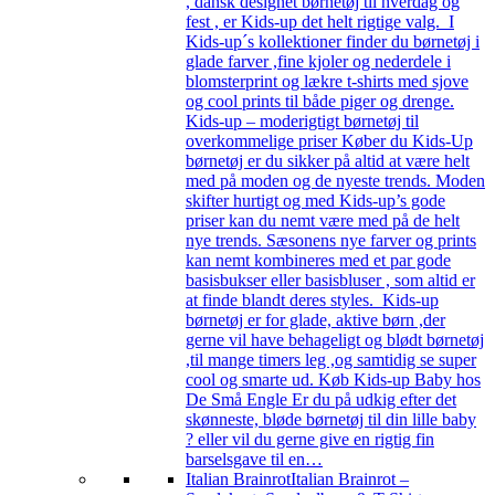
, dansk designet børnetøj til hverdag og
fest , er Kids-up det helt rigtige valg. I
Kids-up´s kollektioner finder du børnetøj i
glade farver ,fine kjoler og nederdele i
blomsterprint og lækre t-shirts med sjove
og cool prints til både piger og drenge.
Kids-up – moderigtigt børnetøj til
overkommelige priser Køber du Kids-Up
børnetøj er du sikker på altid at være helt
med på moden og de nyeste trends. Moden
skifter hurtigt og med Kids-up’s gode
priser kan du nemt være med på de helt
nye trends. Sæsonens nye farver og prints
kan nemt kombineres med et par gode
basisbukser eller basisbluser , som altid er
at finde blandt deres styles. Kids-up
børnetøj er for glade, aktive børn ,der
gerne vil have behageligt og blødt børnetøj
,til mange timers leg ,og samtidig se super
cool og smarte ud. Køb Kids-up Baby hos
De Små Engle Er du på udkig efter det
skønneste, bløde børnetøj til din lille baby
? eller vil du gerne give en rigtig fin
barselsgave til en…
Italian Brainrot
Italian Brainrot –