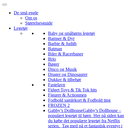
De små engle
Om os
Størrelsesguide
Legetøj
Baby og småbørns legetøj
Bamser & Dyr
Barbie & Judith
Batman
Biler & Racerbaner
Brio
Bøger
Disco og Musik
Drager og Dinosaurer
Dukker & tilbehør
Fastelavn
Fidget Toys & Tik Tok hits
Figurer & Actionmen
Fodbold samlekort & Fodbold ting
FROZEN 2
Gabby’s Dollhouse
Gabby’s Dollhouse –
populært legetøj til børn Her på siden kan
du købe det populære legetøj fra Netflix
serien. Tag med på et fantastisk eventyr i