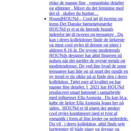
elske de mange fine , romantiske detaljer
og glimmer . Mixer du det feminine med
det rå , skaber du hurtigt…
Hound
HOUNd – Cool tøj til tweens og
teens Det Danske børnetøjsmærke
HOUNd er et at de førende brands
indenfor tøj til tweens og teenagere . Du
kan i deres kollektioner finde de lækreste
og mest cool styles til drenge og piger i
alderen 8-16 år. De nyeste modetrends
HOUNds designer har altid fingeren på
pulsen når det gælder de nyeste trends og
modetendenser. De ved lige hvad de unge
teenagere kan lide og så snart der opstår en
ny trend er du sikke på at finde den i deres
kolIektion. Tøjet oser af kvalitet og har
mange fine detaljer. I 2021 har HOUNd
produceret smart børnetøj i samarbejde
med influenser Ella Augusta . Du kan bl.a.
købe de lækre Ella Augusta Jeans her på
siden. HOUNd er til pigen der ønsker
cool styles kombineret med et tvist af
romantik i form af fine kjoler og nederdele.
Du vil , i deres kollektion, altid finde seje
hættetrøjer til både piger og drenge og