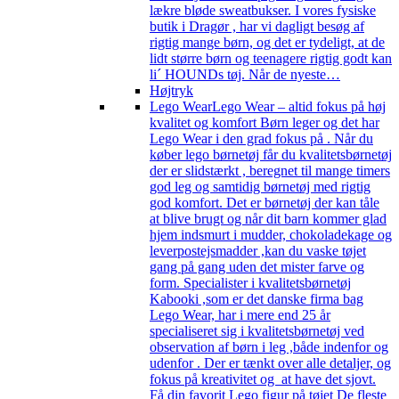
lækre bløde sweatbukser. I vores fysiske
butik i Dragør , har vi dagligt besøg af
rigtig mange børn, og det er tydeligt, at de
lidt større børn og teenagere rigtig godt kan
li´ HOUNDs tøj. Når de nyeste…
Højtryk
Lego Wear
Lego Wear – altid fokus på høj
kvalitet og komfort Børn leger og det har
Lego Wear i den grad fokus på . Når du
køber lego børnetøj får du kvalitetsbørnetøj
der er slidstærkt , beregnet til mange timers
god leg og samtidig børnetøj med rigtig
god komfort. Det er børnetøj der kan tåle
at blive brugt og når dit barn kommer glad
hjem indsmurt i mudder, chokoladekage og
leverpostejsmadder ,kan du vaske tøjet
gang på gang uden det mister farve og
form. Specialister i kvalitetsbørnetøj
Kabooki ,som er det danske firma bag
Lego Wear, har i mere end 25 år
specialiseret sig i kvalitetsbørnetøj ved
observation af børn i leg ,både indenfor og
udenfor . Der er tænkt over alle detaljer, og
fokus på kreativitet og at have det sjovt.
Få din favorit Lego figur på tøjet De fleste