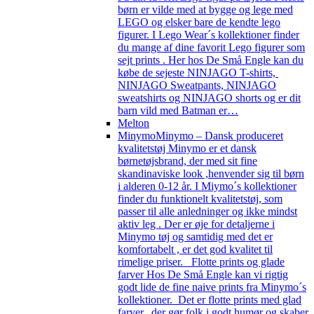
børn er vilde med at bygge og lege med
LEGO og elsker bare de kendte lego
figurer. I Lego Wear´s kollektioner finder
du mange af dine favorit Lego figurer som
sejt prints . Her hos De Små Engle kan du
købe de sejeste NINJAGO T-shirts,
NINJAGO Sweatpants, NINJAGO
sweatshirts og NINJAGO shorts og er dit
barn vild med Batman er…
Melton
Minymo
Minymo – Dansk produceret
kvalitetstøj Minymo er et dansk
børnetøjsbrand, der med sit fine
skandinaviske look ,henvender sig til børn
i alderen 0-12 år. I Miymo´s kollektioner
finder du funktionelt kvalitetstøj, som
passer til alle anledninger og ikke mindst
aktiv leg . Der er øje for detaljerne i
Minymo tøj og samtidig med det er
komfortabelt , er det god kvalitet til
rimelige priser. Flotte prints og glade
farver Hos De Små Engle kan vi rigtig
godt lide de fine naive prints fra Minymo´s
kollektioner. Det er flotte prints med glad
farver, der gør folk i godt humør og skaber