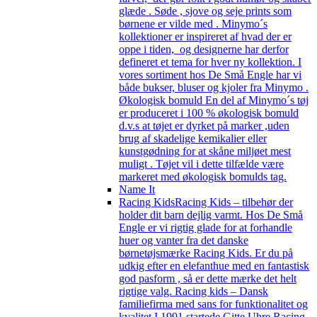
glæde . Søde , sjove og seje prints som
børnene er vilde med . Minymo´s
kollektioner er inspireret af hvad der er
oppe i tiden, og designerne har derfor
defineret et tema for hver ny kollektion. I
vores sortiment hos De Små Engle har vi
både bukser, bluser og kjoler fra Minymo .
Økologisk bomuld En del af Minymo´s tøj
er produceret i 100 % økologisk bomuld
d.v.s at tøjet er dyrket på marker ,uden
brug af skadelige kemikalier eller
kunstgødning for at skåne miljøet mest
muligt . Tøjet vil i dette tilfælde være
markeret med økologisk bomulds tag.
Name It
Racing Kids
Racing Kids – tilbehør der
holder dit barn dejlig varmt. Hos De Små
Engle er vi rigtig glade for at forhandle
huer og vanter fra det danske
børnetøjsmærke Racing Kids. Er du på
udkig efter en elefanthue med en fantastisk
god pasform , så er dette mærke det helt
rigtige valg. Racing kids – Dansk
familiefirma med sans for funktionalitet og
kvalitet I 1991 startede Gitte Uhre Racing