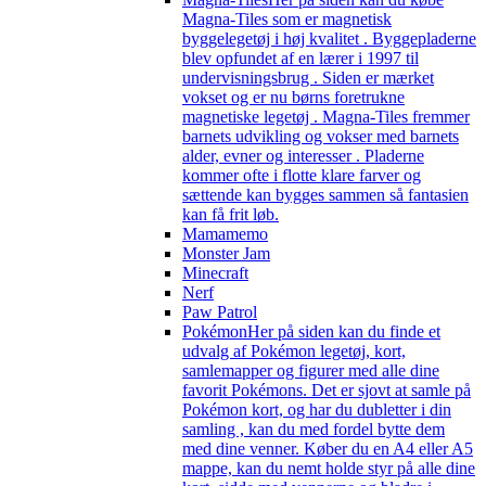
Magna-Tiles som er magnetisk
byggelegetøj i høj kvalitet . Byggepladerne
blev opfundet af en lærer i 1997 til
undervisningsbrug . Siden er mærket
vokset og er nu børns foretrukne
magnetiske legetøj . Magna-Tiles fremmer
barnets udvikling og vokser med barnets
alder, evner og interesser . Pladerne
kommer ofte i flotte klare farver og
sættende kan bygges sammen så fantasien
kan få frit løb.
Mamamemo
Monster Jam
Minecraft
Nerf
Paw Patrol
Pokémon
Her på siden kan du finde et
udvalg af Pokémon legetøj, kort,
samlemapper og figurer med alle dine
favorit Pokémons. Det er sjovt at samle på
Pokémon kort, og har du dubletter i din
samling , kan du med fordel bytte dem
med dine venner. Køber du en A4 eller A5
mappe, kan du nemt holde styr på alle dine