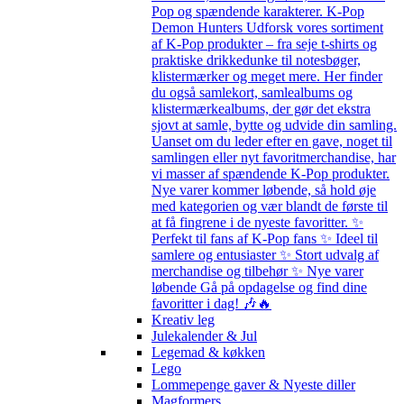
Pop og spændende karakterer. K-Pop
Demon Hunters Udforsk vores sortiment
af K-Pop produkter – fra seje t-shirts og
praktiske drikkedunke til notesbøger,
klistermærker og meget mere. Her finder
du også samlekort, samlealbums og
klistermærkealbums, der gør det ekstra
sjovt at samle, bytte og udvide din samling.
Uanset om du leder efter en gave, noget til
samlingen eller nyt favoritmerchandise, har
vi masser af spændende K-Pop produkter.
Nye varer kommer løbende, så hold øje
med kategorien og vær blandt de første til
at få fingrene i de nyeste favoritter. ✨
Perfekt til fans af K-Pop fans ✨ Ideel til
samlere og entusiaster ✨ Stort udvalg af
merchandise og tilbehør ✨ Nye varer
løbende Gå på opdagelse og find dine
favoritter i dag! 🎶🔥
Kreativ leg
Julekalender & Jul
Legemad & køkken
Lego
Lommepenge gaver & Nyeste diller
Magformers