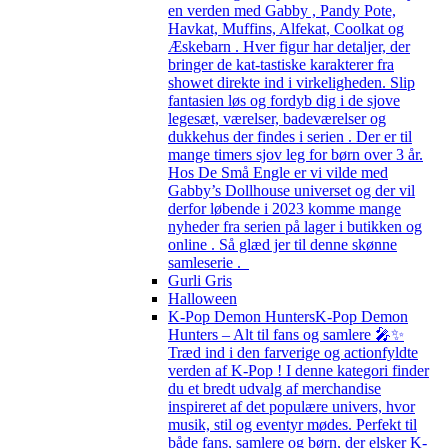
en verden med Gabby , Pandy Pote,
Havkat, Muffins, Alfekat, Coolkat og
Æskebarn . Hver figur har detaljer, der
bringer de kat-tastiske karakterer fra
showet direkte ind i virkeligheden. Slip
fantasien løs og fordyb dig i de sjove
legesæt, værelser, badeværelser og
dukkehus der findes i serien . Der er til
mange timers sjov leg for børn over 3 år.
Hos De Små Engle er vi vilde med
Gabby’s Dollhouse universet og der vil
derfor løbende i 2023 komme mange
nyheder fra serien på lager i butikken og
online . Så glæd jer til denne skønne
samleserie .
Gurli Gris
Halloween
K-Pop Demon Hunters
K-Pop Demon
Hunters – Alt til fans og samlere 🎤✨
Træd ind i den farverige og actionfyldte
verden af K-Pop ! I denne kategori finder
du et bredt udvalg af merchandise
inspireret af det populære univers, hvor
musik, stil og eventyr mødes. Perfekt til
både fans, samlere og børn, der elsker K-