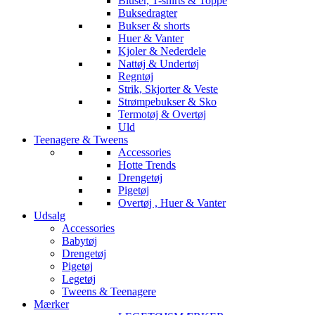
Bluser, T-shirts & Toppe
Buksedragter
Bukser & shorts
Huer & Vanter
Kjoler & Nederdele
Nattøj & Undertøj
Regntøj
Strik, Skjorter & Veste
Strømpebukser & Sko
Termotøj & Overtøj
Uld
Teenagere & Tweens
Accessories
Hotte Trends
Drengetøj
Pigetøj
Overtøj , Huer & Vanter
Udsalg
Accessories
Babytøj
Drengetøj
Pigetøj
Legetøj
Tweens & Teenagere
Mærker