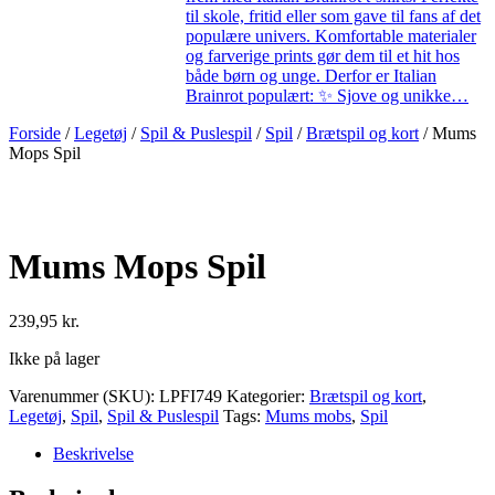
til skole, fritid eller som gave til fans af det
populære univers. Komfortable materialer
og farverige prints gør dem til et hit hos
både børn og unge. Derfor er Italian
Brainrot populært: ✨ Sjove og unikke…
Forside
/
Legetøj
/
Spil & Puslespil
/
Spil
/
Brætspil og kort
/ Mums
Mops Spil
Mums Mops Spil
239,95
kr.
Ikke på lager
Varenummer (SKU):
LPFI749
Kategorier:
Brætspil og kort
,
Legetøj
,
Spil
,
Spil & Puslespil
Tags:
Mums mobs
,
Spil
Beskrivelse