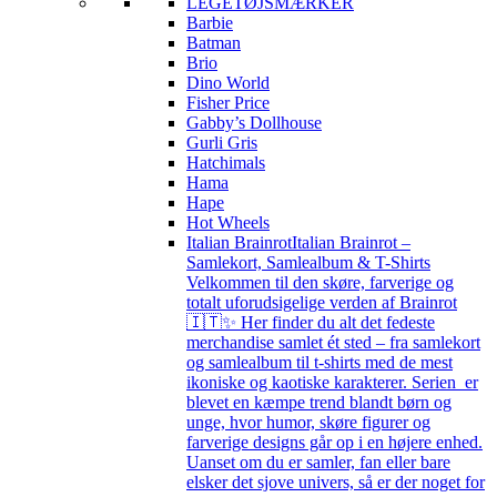
LEGETØJSMÆRKER
Barbie
Batman
Brio
Dino World
Fisher Price
Gabby’s Dollhouse
Gurli Gris
Hatchimals
Hama
Hape
Hot Wheels
Italian Brainrot
Italian Brainrot –
Samlekort, Samlealbum & T-Shirts
Velkommen til den skøre, farverige og
totalt uforudsigelige verden af Brainrot
🇮🇹✨ Her finder du alt det fedeste
merchandise samlet ét sted – fra samlekort
og samlealbum til t-shirts med de mest
ikoniske og kaotiske karakterer. Serien er
blevet en kæmpe trend blandt børn og
unge, hvor humor, skøre figurer og
farverige designs går op i en højere enhed.
Uanset om du er samler, fan eller bare
elsker det sjove univers, så er der noget for