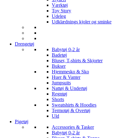
Værktøj
Toy Story
Udeleg
Udklædnings kjoler og sminke
Drengetøj
Babytøj 0-2 år
Badetøj
Bluser, T-shirts & Skjorter
Bukser
Hjemmesko & Sko
Huer & Vanter
Jumpsuits
Nattøj & Undertøj
Regntøj
Shorts
Sweatshirts & Hoodies
Termotøj & Overtøj
Uld
Pigetøj
Accessories & Tasker
Babytøj 0-2 år