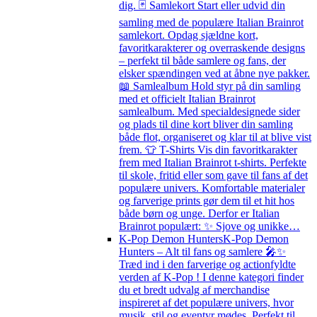
dig. 🃏 Samlekort Start eller udvid din
samling med de populære Italian Brainrot
samlekort. Opdag sjældne kort,
favoritkarakterer og overraskende designs
– perfekt til både samlere og fans, der
elsker spændingen ved at åbne nye pakker.
📖 Samlealbum Hold styr på din samling
med et officielt Italian Brainrot
samlealbum. Med specialdesignede sider
og plads til dine kort bliver din samling
både flot, organiseret og klar til at blive vist
frem. 👕 T-Shirts Vis din favoritkarakter
frem med Italian Brainrot t-shirts. Perfekte
til skole, fritid eller som gave til fans af det
populære univers. Komfortable materialer
og farverige prints gør dem til et hit hos
både børn og unge. Derfor er Italian
Brainrot populært: ✨ Sjove og unikke…
K-Pop Demon Hunters
K-Pop Demon
Hunters – Alt til fans og samlere 🎤✨
Træd ind i den farverige og actionfyldte
verden af K-Pop ! I denne kategori finder
du et bredt udvalg af merchandise
inspireret af det populære univers, hvor
musik, stil og eventyr mødes. Perfekt til