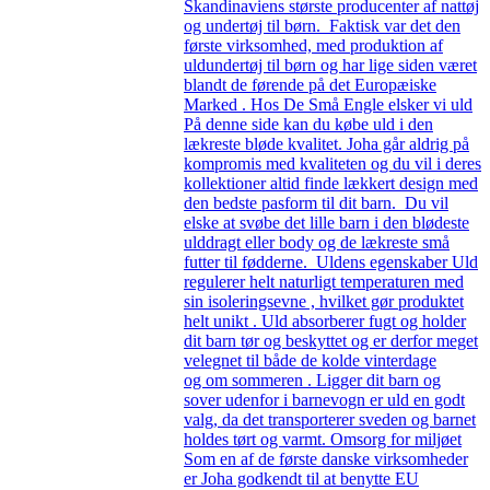
Skandinaviens største producenter af nattøj
og undertøj til børn. Faktisk var det den
første virksomhed, med produktion af
uldundertøj til børn og har lige siden været
blandt de førende på det Europæiske
Marked . Hos De Små Engle elsker vi uld
På denne side kan du købe uld i den
lækreste bløde kvalitet. Joha går aldrig på
kompromis med kvaliteten og du vil i deres
kollektioner altid finde lækkert design med
den bedste pasform til dit barn. Du vil
elske at svøbe det lille barn i den blødeste
ulddragt eller body og de lækreste små
futter til fødderne. Uldens egenskaber Uld
regulerer helt naturligt temperaturen med
sin isoleringsevne , hvilket gør produktet
helt unikt . Uld absorberer fugt og holder
dit barn tør og beskyttet og er derfor meget
velegnet til både de kolde vinterdage
og om sommeren . Ligger dit barn og
sover udenfor i barnevogn er uld en godt
valg, da det transporterer sveden og barnet
holdes tørt og varmt. Omsorg for miljøet
Som en af de første danske virksomheder
er Joha godkendt til at benytte EU