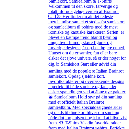
Samlekort, Samlealbum & T-Shirts
Velkommen til den skøre, farverige og
totalt uforudsigelige verden af Brainrot
🇮🇹✨ Her finder du alt det fedeste
merchandise samlet ét sted – fra samlekort
og samlealbum til t-shirts med de mest
ikoniske og kaotiske karakterer. Serien er
blevet en kæmpe trend blandt børn og
unge, hvor humor, skøre figurer og
farverige designs går op i en højere enhed.
Uanset om du er samler, fan eller bare
elsker det sjove univers, så er der noget for
dig. 🃏 Samlekort Start eller udvid din
samling med de populære Italian Brainrot
samlekort. Opdag sjældne kort,
favoritkarakterer og overraskende designs
– perfekt til både samlere og fans, der
elsker spændingen ved at åbne nye pakker.
📖 Samlealbum Hold styr på din samling
med et officielt Italian Brainrot
samlealbum. Med specialdesignede sider
og plads til dine kort bliver din samling
både flot, organiseret og klar til at blive vist
frem. 👕 T-Shirts Vis din favoritkarakter
frem med Italian Brainrot t-shirts. Perfekte