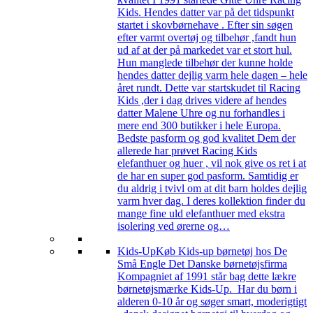
Kids. Hendes datter var på det tidspunkt
startet i skovbørnehave . Efter sin søgen
efter varmt overtøj og tilbehør ,fandt hun
ud af at der på markedet var et stort hul.
Hun manglede tilbehør der kunne holde
hendes datter dejlig varm hele dagen – hele
året rundt. Dette var startskudet til Racing
Kids ,der i dag drives videre af hendes
datter Malene Uhre og nu forhandles i
mere end 300 butikker i hele Europa.
Bedste pasform og god kvalitet Dem der
allerede har prøvet Racing Kids
elefanthuer og huer , vil nok give os ret i at
de har en super god pasform. Samtidig er
du aldrig i tvivl om at dit barn holdes dejlig
varm hver dag. I deres kollektion finder du
mange fine uld elefanthuer med ekstra
isolering ved ørerne og…
Kids-Up
Køb Kids-up børnetøj hos De
Små Engle Det Danske børnetøjsfirma
Kompagniet af 1991 står bag dette lækre
børnetøjsmærke Kids-Up. Har du børn i
alderen 0-10 år og søger smart, moderigtigt