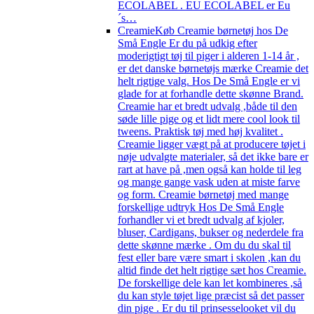
ECOLABEL . EU ECOLABEL er Eu
´s…
Creamie
Køb Creamie børnetøj hos De
Små Engle Er du på udkig efter
moderigtigt tøj til piger i alderen 1-14 år ,
er det danske børnetøjs mærke Creamie det
helt rigtige valg. Hos De Små Engle er vi
glade for at forhandle dette skønne Brand.
Creamie har et bredt udvalg ,både til den
søde lille pige og et lidt mere cool look til
tweens. Praktisk tøj med høj kvalitet .
Creamie ligger vægt på at producere tøjet i
nøje udvalgte materialer, så det ikke bare er
rart at have på ,men også kan holde til leg
og mange gange vask uden at miste farve
og form. Creamie børnetøj med mange
forskellige udtryk Hos De Små Engle
forhandler vi et bredt udvalg af kjoler,
bluser, Cardigans, bukser og nederdele fra
dette skønne mærke . Om du du skal til
fest eller bare være smart i skolen ,kan du
altid finde det helt rigtige sæt hos Creamie.
De forskellige dele kan let kombineres ,så
du kan style tøjet lige præcist så det passer
din pige . Er du til prinsesselooket vil du