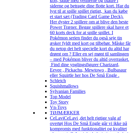
kort, sidde med vennerne og bladre i
siderne og betragte dine flotte kort. Har du
lyst til at spille spillet rigtigt, kan du købe
et start sæt (Trading Card Game Deck).
Her dyster 2 spillere om at blive den beste
Power Træner. Begge spillere skal have et
60 korts deck for at spille spillet. I
Pokémon serien finder du også seje tin
æsker fyldt med kort og tilbehør. Måske får
du netop det helt specielle kort du altid har
drømt om ? Eller en sej mønt til samlingen
– med Pokémon bliver du altid overrasket.
Find dine ynglingsfigurer Charizard,
Eevee , Pickachu, Mewtowo , Bulbasaur
eller Squirtle her hos De Små Engle .
Schleich
Squishmallows
Sylvanian Families
Top Model
Toy Story
Vn-Toys
TØJMÆRKER
CeLavi
CeLavi ,det helt rigtige valg af
overtøj Hos De Små Engle går vi ikke på
kompromis med funktionalitet og kvalitet