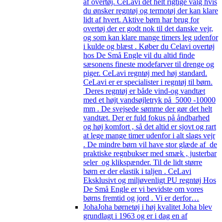
af overtøj. CeLavi det helt rigtige valg hvis
du ønsker regntøj og termotøj der kan klare
lidt af hvert. Aktive børn har brug for
overtøj der er godt nok til det danske vejr,
og som kan klare mange timers leg udenfor
i kulde og blæst . Køber du Celavi overtøj
hos De Små Engle vil du altid finde
sæsonens fineste modefarver til drenge og
piger. CeLavi regntøj med høj standard.
CeLavi er er specialister i regntøj til børn.
Deres regntøj er både vind-og vandtæt
med et højt vandsøjletryk på 5000 -10000
mm . De svejsede sømme der gør det helt
vandtæt. Der er fuld fokus på åndbarhed
og høj komfort , så det altid er sjovt og rart
at lege mange timer udenfor i alt slags vejr
. De mindre børn vil have stor glæde af de
praktiske regnbukser med smæk , justerbar
seler og klikspænder. Til de lidt større
børn er der elastik i taljen . CeLavi
Eksklusivt og miljøvenligt PU regntøj Hos
De Små Engle er vi bevidste om vores
børns fremtid og jord . Vi er derfor…
Joha
Joha børnetøj i høj kvalitet Joha blev
grundlagt i 1963 og er i dag en af