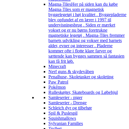
Magna-Tiles
Her på siden kan du købe
Magna-Tiles som er magnetisk
byggelegetøj i høj kvalitet . Byggepladerne
blev opfundet af en lærer i 1997 til
undervisningsbrug . Siden er mærket
vokset og er nu børns foretrukne
magnetiske legetøj . Magna-Tiles fremmer
barnets udvikling og vokser med barnets
alder, evner og interesser . Pladerne
kommer ofte i flotte klare farver og
sættende kan bygges sammen så fantasien
kan få frit løb.
Minecraft
Nerf guns & skydevåben
Penalhuse, Skoletasker og skoleting
Paw Patrol
Pokémon
Rulleskøjter, Skateboards og Løbehjul
Samleserier - piger
Samleserier - Drenge
Schleich dyr og tilbehør
Spil & Puslespil
Squishmallows
Sylvanian Families
Trylleri