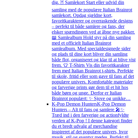
dig. 🃏 Samlekort Start eller udvid din
samling med de populære Italian Brainrot
samlekort. Opdag sjældne kort,
favoritkarakterer og overraskende designs
– perfekt til både samlere og fans, der
elsker spændingen ved at åbne nye pakker.
📖 Samlealbum Hold styr på din samling
med et officielt Italian Brainrot
samlealbum. Med specialdesignede sider
og plads til dine kort bliver din samling
både flot, organiseret og klar til at blive vist
frem. 👕 T-Shirts Vis din favoritkarakter
frem med Italian Brainrot t-shirts. Perfekte
til skole, fritid eller som gave til fans af det
populære univers. Komfortable materialer
og farverige prints gør dem til et hit hos
både børn og unge. Derfor er Italian
Brainrot populært: ✨ Sjove og unikke…
K-Pop Demon Hunters
K-Pop Demon
Hunters – Alt til fans og samlere 🎤✨
Træd ind i den farverige og actionfyldte
verden af K-Pop ! I denne kategori finder
du et bredt udvalg af merchandise
inspireret af det populære univers, hvor
musik, stil og eventyr mødes. Perfekt til