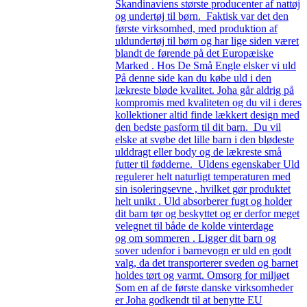
Skandinaviens største producenter af nattøj
og undertøj til børn. Faktisk var det den
første virksomhed, med produktion af
uldundertøj til børn og har lige siden været
blandt de førende på det Europæiske
Marked . Hos De Små Engle elsker vi uld
På denne side kan du købe uld i den
lækreste bløde kvalitet. Joha går aldrig på
kompromis med kvaliteten og du vil i deres
kollektioner altid finde lækkert design med
den bedste pasform til dit barn. Du vil
elske at svøbe det lille barn i den blødeste
ulddragt eller body og de lækreste små
futter til fødderne. Uldens egenskaber Uld
regulerer helt naturligt temperaturen med
sin isoleringsevne , hvilket gør produktet
helt unikt . Uld absorberer fugt og holder
dit barn tør og beskyttet og er derfor meget
velegnet til både de kolde vinterdage
og om sommeren . Ligger dit barn og
sover udenfor i barnevogn er uld en godt
valg, da det transporterer sveden og barnet
holdes tørt og varmt. Omsorg for miljøet
Som en af de første danske virksomheder
er Joha godkendt til at benytte EU