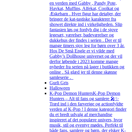
en verden med Gabby , Pandy Pote,
Havkat, Muffins, Alfekat, Coolkat og
Æskebarn . Hver figur har detaljer, der
bringer de kat-tastiske karakterer fra
showet direkte ind i virkeligheden. Slip
fantasien løs og fordyb dig i de sjove
legesæt, værelser, badeværelser og
dukkehus der findes i serien . Der er til
mange timers sjov leg for børn over 3 år.
Hos De Små Engle er vi vilde med
Gabby’s Dollhouse universet og der vil
derfor løbende i 2023 komme mange
nyheder fra serien på lager i butikken og
online . Så glæd jer til denne skønne
samleserie .
Gurli Gris
Halloween
K-Pop Demon Hunters
K-Pop Demon
Hunters – Alt til fans og samlere 🎤✨
Træd ind i den farverige og actionfyldte
verden af K-Pop ! I denne kategori finder
du et bredt udvalg af merchandise
inspireret af det populære univers, hvor
musik, stil og eventyr mødes. Perfekt til
både fans, samlere og børn, der elsker K-