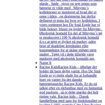
glæde . Søde , sjove og seje prints som
børnene er vilde med . Minymo´s
kollektioner er inspireret af hvad der er
oppe i tiden, og designerne har derfor
defineret et tema for hver ny kollektion. I
vores sortiment hos De Små Engle har vi
både bukser, bluser og kjoler fra Minymo .
Økologisk bomuld En del af Minymo´s tøj
er produceret i 100 % økologisk bomuld
d.v.s at tøjet er dyrket på marker ,uden
brug af skadelige kemikalier eller
kunstgødning for at skåne miljøet mest
muligt . Tøjet vil i dette tilfælde være
markeret med økologisk bomulds tag.
Name It
Racing Kids
Racing Kids – tilbehør der
holder dit barn dejlig varmt. Hos De Små
Engle er vi rigtig glade for at forhandle
huer og vanter fra det danske
børnetøjsmærke Racing Kids. Er du på
udkig efter en elefanthue med en fantastisk
god pasform , så er dette mærke det helt
rigtige valg. Racing kids – Dansk
familiefirma med sans for funktionalitet og
kvalitet I 1991 startede Gitte Uhre Racing