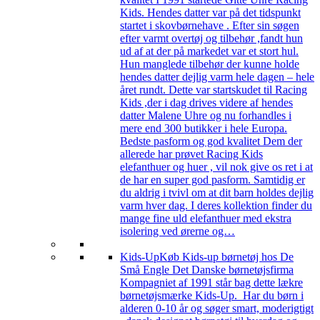
Kids. Hendes datter var på det tidspunkt
startet i skovbørnehave . Efter sin søgen
efter varmt overtøj og tilbehør ,fandt hun
ud af at der på markedet var et stort hul.
Hun manglede tilbehør der kunne holde
hendes datter dejlig varm hele dagen – hele
året rundt. Dette var startskudet til Racing
Kids ,der i dag drives videre af hendes
datter Malene Uhre og nu forhandles i
mere end 300 butikker i hele Europa.
Bedste pasform og god kvalitet Dem der
allerede har prøvet Racing Kids
elefanthuer og huer , vil nok give os ret i at
de har en super god pasform. Samtidig er
du aldrig i tvivl om at dit barn holdes dejlig
varm hver dag. I deres kollektion finder du
mange fine uld elefanthuer med ekstra
isolering ved ørerne og…
Kids-Up
Køb Kids-up børnetøj hos De
Små Engle Det Danske børnetøjsfirma
Kompagniet af 1991 står bag dette lækre
børnetøjsmærke Kids-Up. Har du børn i
alderen 0-10 år og søger smart, moderigtigt