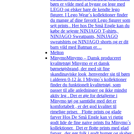
børn er vilde med at bygge og lege med
LEGO og elsker bare de kendte lego
figurer. I Lego Wear´s kollektioner finder
du mange af dine favorit Lego figurer som
sejt prints . Her hos De Små Engle kan du
købe de sejeste NINJAGO T-shirts,
NINJAGO Sweatpants, NINJAGO
sweatshirts og NINJAGO shorts og er dit
barn vild med Batman er…
Melton
Minymo
Minymo – Dansk produceret
kvalitetstøj Minymo er et dansk
børnetøjsbrand, der med sit fine
skandinaviske look ,henvender sig til børn
i alderen 0-12 år. I Miymo´s kollektioner
finder du funktionelt kvalitetstøj, som
passer til alle anledninger og ikke mindst
aktiv leg . Der er øje for detaljerne i
Minymo tøj og samtidig med det er
komfortabelt , er det god kvalitet til
rimelige priser. Flotte prints og glade
farver Hos De Små Engle kan vi rigtig
godt lide de fine naive prints fra Minymo´s
kollektioner. Det er flotte prints med glad
farver, der gør folk i godt humør og skaber