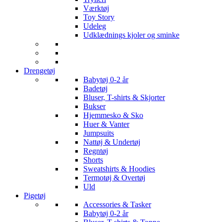
Værktøj
Toy Story
Udeleg
Udklædnings kjoler og sminke
Drengetøj
Babytøj 0-2 år
Badetøj
Bluser, T-shirts & Skjorter
Bukser
Hjemmesko & Sko
Huer & Vanter
Jumpsuits
Nattøj & Undertøj
Regntøj
Shorts
Sweatshirts & Hoodies
Termotøj & Overtøj
Uld
Pigetøj
Accessories & Tasker
Babytøj 0-2 år