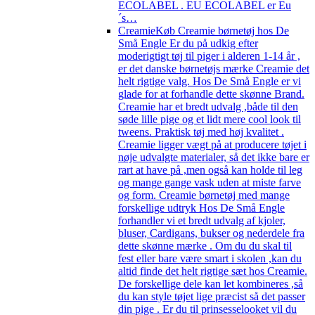
ECOLABEL . EU ECOLABEL er Eu
´s…
Creamie
Køb Creamie børnetøj hos De
Små Engle Er du på udkig efter
moderigtigt tøj til piger i alderen 1-14 år ,
er det danske børnetøjs mærke Creamie det
helt rigtige valg. Hos De Små Engle er vi
glade for at forhandle dette skønne Brand.
Creamie har et bredt udvalg ,både til den
søde lille pige og et lidt mere cool look til
tweens. Praktisk tøj med høj kvalitet .
Creamie ligger vægt på at producere tøjet i
nøje udvalgte materialer, så det ikke bare er
rart at have på ,men også kan holde til leg
og mange gange vask uden at miste farve
og form. Creamie børnetøj med mange
forskellige udtryk Hos De Små Engle
forhandler vi et bredt udvalg af kjoler,
bluser, Cardigans, bukser og nederdele fra
dette skønne mærke . Om du du skal til
fest eller bare være smart i skolen ,kan du
altid finde det helt rigtige sæt hos Creamie.
De forskellige dele kan let kombineres ,så
du kan style tøjet lige præcist så det passer
din pige . Er du til prinsesselooket vil du