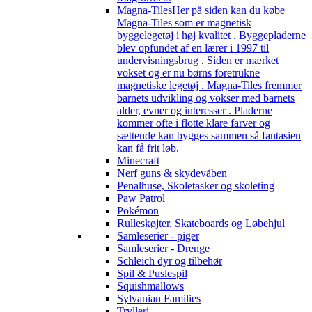
Magna-Tiles
Her på siden kan du købe
Magna-Tiles som er magnetisk
byggelegetøj i høj kvalitet . Byggepladerne
blev opfundet af en lærer i 1997 til
undervisningsbrug . Siden er mærket
vokset og er nu børns foretrukne
magnetiske legetøj . Magna-Tiles fremmer
barnets udvikling og vokser med barnets
alder, evner og interesser . Pladerne
kommer ofte i flotte klare farver og
sættende kan bygges sammen så fantasien
kan få frit løb.
Minecraft
Nerf guns & skydevåben
Penalhuse, Skoletasker og skoleting
Paw Patrol
Pokémon
Rulleskøjter, Skateboards og Løbehjul
Samleserier - piger
Samleserier - Drenge
Schleich dyr og tilbehør
Spil & Puslespil
Squishmallows
Sylvanian Families
Trylleri