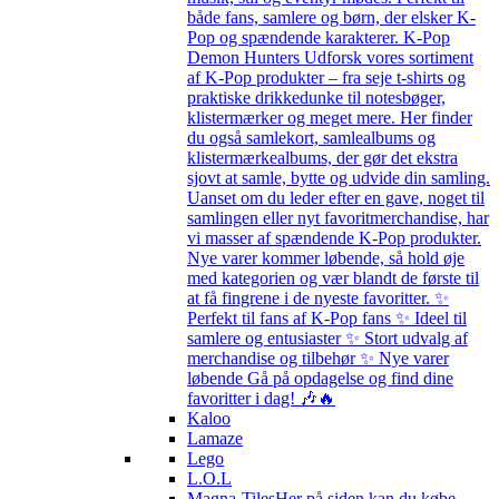
både fans, samlere og børn, der elsker K-
Pop og spændende karakterer. K-Pop
Demon Hunters Udforsk vores sortiment
af K-Pop produkter – fra seje t-shirts og
praktiske drikkedunke til notesbøger,
klistermærker og meget mere. Her finder
du også samlekort, samlealbums og
klistermærkealbums, der gør det ekstra
sjovt at samle, bytte og udvide din samling.
Uanset om du leder efter en gave, noget til
samlingen eller nyt favoritmerchandise, har
vi masser af spændende K-Pop produkter.
Nye varer kommer løbende, så hold øje
med kategorien og vær blandt de første til
at få fingrene i de nyeste favoritter. ✨
Perfekt til fans af K-Pop fans ✨ Ideel til
samlere og entusiaster ✨ Stort udvalg af
merchandise og tilbehør ✨ Nye varer
løbende Gå på opdagelse og find dine
favoritter i dag! 🎶🔥
Kaloo
Lamaze
Lego
L.O.L
Magna-Tiles
Her på siden kan du købe