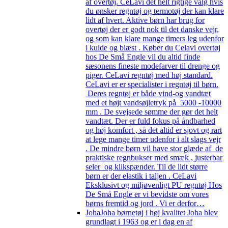
af overtøj. CeLavi det helt rigtige valg hvis
du ønsker regntøj og termotøj der kan klare
lidt af hvert. Aktive børn har brug for
overtøj der er godt nok til det danske vejr,
og som kan klare mange timers leg udenfor
i kulde og blæst . Køber du Celavi overtøj
hos De Små Engle vil du altid finde
sæsonens fineste modefarver til drenge og
piger. CeLavi regntøj med høj standard.
CeLavi er er specialister i regntøj til børn.
Deres regntøj er både vind-og vandtæt
med et højt vandsøjletryk på 5000 -10000
mm . De svejsede sømme der gør det helt
vandtæt. Der er fuld fokus på åndbarhed
og høj komfort , så det altid er sjovt og rart
at lege mange timer udenfor i alt slags vejr
. De mindre børn vil have stor glæde af de
praktiske regnbukser med smæk , justerbar
seler og klikspænder. Til de lidt større
børn er der elastik i taljen . CeLavi
Eksklusivt og miljøvenligt PU regntøj Hos
De Små Engle er vi bevidste om vores
børns fremtid og jord . Vi er derfor…
Joha
Joha børnetøj i høj kvalitet Joha blev
grundlagt i 1963 og er i dag en af