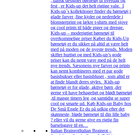
, dansk designet børnetøj til hverdag og
fest , er Kids-up det helt rigtige valg. I
Kids-up´s kollektioner finder du børnetøj i
glade farver ,fine kjoler og nederdele i
blomsterprint og lækre t-shirts med sjove
og cool prints til både piger og drenge.
Kids-up – moderigtigt børnetøj til
overkommelige priser Køber du Kids-Up
børnetøj er du sikker på altid at være helt
med på moden og de nyeste trends. Moden
skifter hurtigt og med Kids-up’s gode
priser kan du nemt være med på de helt
nye trends. Sæsonens nye farver og prints
kan nemt kombineres med et par gode
basisbukser eller basisbluser , som altid er
at finde blandt deres styles. Kids-up
børnetøj er for glade, aktive børn ,der
gerne vil have behageligt og blødt børnetøj
,til mange timers leg ,og samtidig se super
cool og smarte ud. Køb Kids-up Baby hos
De Små Engle Er du på udkig efter det
skønneste, bløde børnetøj til din lille baby
? eller vil du gerne give en rigtig fin
barselsgave til en…
Italian Brainrot
Italian Brainrot –