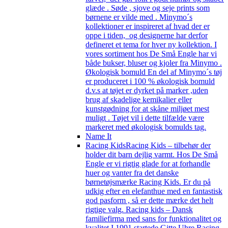
glæde . Søde , sjove og seje prints som
børnene er vilde med . Minymo´s
kollektioner er inspireret af hvad der er
oppe i tiden, og designerne har derfor
defineret et tema for hver ny kollektion. I
vores sortiment hos De Små Engle har vi
både bukser, bluser og kjoler fra Minymo .
Økologisk bomuld En del af Minymo´s tøj
er produceret i 100 % økologisk bomuld
d.v.s at tøjet er dyrket på marker ,uden
brug af skadelige kemikalier eller
kunstgødning for at skåne miljøet mest
muligt . Tøjet vil i dette tilfælde være
markeret med økologisk bomulds tag.
Name It
Racing Kids
Racing Kids – tilbehør der
holder dit barn dejlig varmt. Hos De Små
Engle er vi rigtig glade for at forhandle
huer og vanter fra det danske
børnetøjsmærke Racing Kids. Er du på
udkig efter en elefanthue med en fantastisk
god pasform , så er dette mærke det helt
rigtige valg. Racing kids – Dansk
familiefirma med sans for funktionalitet og
kvalitet I 1991 startede Gitte Uhre Racing