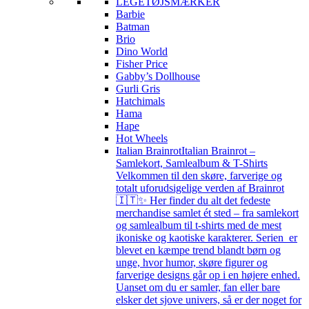
LEGETØJSMÆRKER
Barbie
Batman
Brio
Dino World
Fisher Price
Gabby’s Dollhouse
Gurli Gris
Hatchimals
Hama
Hape
Hot Wheels
Italian Brainrot
Italian Brainrot –
Samlekort, Samlealbum & T-Shirts
Velkommen til den skøre, farverige og
totalt uforudsigelige verden af Brainrot
🇮🇹✨ Her finder du alt det fedeste
merchandise samlet ét sted – fra samlekort
og samlealbum til t-shirts med de mest
ikoniske og kaotiske karakterer. Serien er
blevet en kæmpe trend blandt børn og
unge, hvor humor, skøre figurer og
farverige designs går op i en højere enhed.
Uanset om du er samler, fan eller bare
elsker det sjove univers, så er der noget for