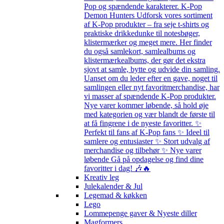
Pop og spændende karakterer. K-Pop
Demon Hunters Udforsk vores sortiment
af K-Pop produkter – fra seje t-shirts og
praktiske drikkedunke til notesbøger,
klistermærker og meget mere. Her finder
du også samlekort, samlealbums og
klistermærkealbums, der gør det ekstra
sjovt at samle, bytte og udvide din samling.
Uanset om du leder efter en gave, noget til
samlingen eller nyt favoritmerchandise, har
vi masser af spændende K-Pop produkter.
Nye varer kommer løbende, så hold øje
med kategorien og vær blandt de første til
at få fingrene i de nyeste favoritter. ✨
Perfekt til fans af K-Pop fans ✨ Ideel til
samlere og entusiaster ✨ Stort udvalg af
merchandise og tilbehør ✨ Nye varer
løbende Gå på opdagelse og find dine
favoritter i dag! 🎶🔥
Kreativ leg
Julekalender & Jul
Legemad & køkken
Lego
Lommepenge gaver & Nyeste diller
Magformers