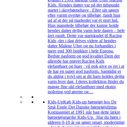
Kids. Hendes datter var på det tidspunkt
startet i skovbørnehave . Efter sin søgen
efter varmt overtøj og tilbehør ,fandt hun
ud af at der på markedet var et stort hul.
Hun manglede tilbehør der kunne holde
hendes datter dejlig varm hele dagen – hele
året rundt. Dette var startskudet til Racing
Kids ,der i dag drives videre af hendes
datter Malene Uhre og nu forhandles i
mere end 300 butikker i hele Europa.
Bedste pasform og god kvalitet Dem der
allerede har prøvet Racing Kids
elefanthuer og huer , vil nok give os ret i at
de har en super god pasform. Samtidig er
du aldrig i tvivl om at dit barn holdes dejlig
varm hver dag. I deres kollektion finder du
mange fine uld elefanthuer med ekstra
isolering ved ørerne og…
Kids-Up
Køb Kids-up børnetøj hos De
Små Engle Det Danske børnetøjsfirma
Kompagniet af 1991 står bag dette lækre
børnetøjsmærke Kids-Up. Har du børn i
alderen 0-10 år og søger smart, moderigtigt