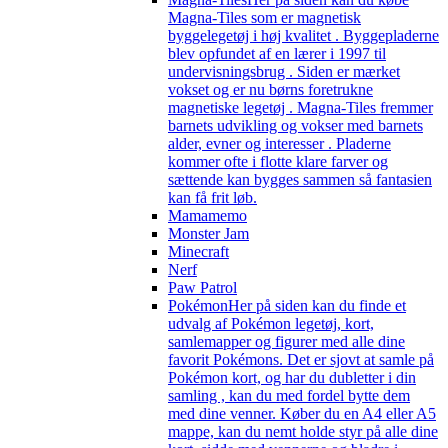
Magna-Tiles som er magnetisk
byggelegetøj i høj kvalitet . Byggepladerne
blev opfundet af en lærer i 1997 til
undervisningsbrug . Siden er mærket
vokset og er nu børns foretrukne
magnetiske legetøj . Magna-Tiles fremmer
barnets udvikling og vokser med barnets
alder, evner og interesser . Pladerne
kommer ofte i flotte klare farver og
sættende kan bygges sammen så fantasien
kan få frit løb.
Mamamemo
Monster Jam
Minecraft
Nerf
Paw Patrol
Pokémon
Her på siden kan du finde et
udvalg af Pokémon legetøj, kort,
samlemapper og figurer med alle dine
favorit Pokémons. Det er sjovt at samle på
Pokémon kort, og har du dubletter i din
samling , kan du med fordel bytte dem
med dine venner. Køber du en A4 eller A5
mappe, kan du nemt holde styr på alle dine