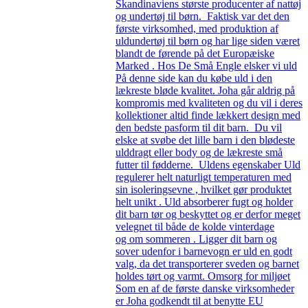
Skandinaviens største producenter af nattøj
og undertøj til børn. Faktisk var det den
første virksomhed, med produktion af
uldundertøj til børn og har lige siden været
blandt de førende på det Europæiske
Marked . Hos De Små Engle elsker vi uld
På denne side kan du købe uld i den
lækreste bløde kvalitet. Joha går aldrig på
kompromis med kvaliteten og du vil i deres
kollektioner altid finde lækkert design med
den bedste pasform til dit barn. Du vil
elske at svøbe det lille barn i den blødeste
ulddragt eller body og de lækreste små
futter til fødderne. Uldens egenskaber Uld
regulerer helt naturligt temperaturen med
sin isoleringsevne , hvilket gør produktet
helt unikt . Uld absorberer fugt og holder
dit barn tør og beskyttet og er derfor meget
velegnet til både de kolde vinterdage
og om sommeren . Ligger dit barn og
sover udenfor i barnevogn er uld en godt
valg, da det transporterer sveden og barnet
holdes tørt og varmt. Omsorg for miljøet
Som en af de første danske virksomheder
er Joha godkendt til at benytte EU