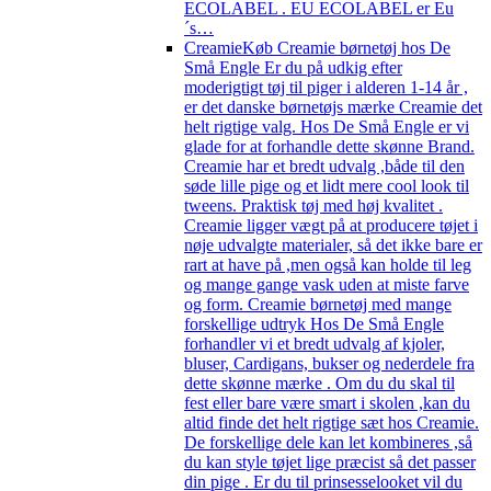
ECOLABEL . EU ECOLABEL er Eu
´s…
Creamie
Køb Creamie børnetøj hos De
Små Engle Er du på udkig efter
moderigtigt tøj til piger i alderen 1-14 år ,
er det danske børnetøjs mærke Creamie det
helt rigtige valg. Hos De Små Engle er vi
glade for at forhandle dette skønne Brand.
Creamie har et bredt udvalg ,både til den
søde lille pige og et lidt mere cool look til
tweens. Praktisk tøj med høj kvalitet .
Creamie ligger vægt på at producere tøjet i
nøje udvalgte materialer, så det ikke bare er
rart at have på ,men også kan holde til leg
og mange gange vask uden at miste farve
og form. Creamie børnetøj med mange
forskellige udtryk Hos De Små Engle
forhandler vi et bredt udvalg af kjoler,
bluser, Cardigans, bukser og nederdele fra
dette skønne mærke . Om du du skal til
fest eller bare være smart i skolen ,kan du
altid finde det helt rigtige sæt hos Creamie.
De forskellige dele kan let kombineres ,så
du kan style tøjet lige præcist så det passer
din pige . Er du til prinsesselooket vil du