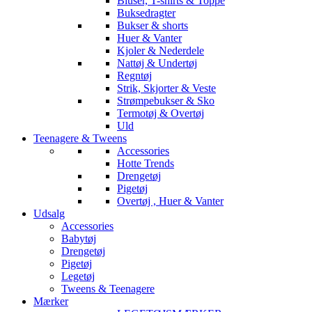
Bluser, T-shirts & Toppe
Buksedragter
Bukser & shorts
Huer & Vanter
Kjoler & Nederdele
Nattøj & Undertøj
Regntøj
Strik, Skjorter & Veste
Strømpebukser & Sko
Termotøj & Overtøj
Uld
Teenagere & Tweens
Accessories
Hotte Trends
Drengetøj
Pigetøj
Overtøj , Huer & Vanter
Udsalg
Accessories
Babytøj
Drengetøj
Pigetøj
Legetøj
Tweens & Teenagere
Mærker