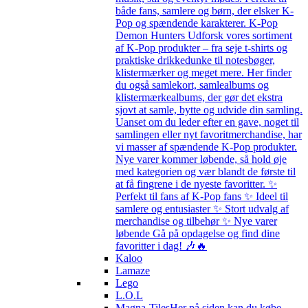
både fans, samlere og børn, der elsker K-
Pop og spændende karakterer. K-Pop
Demon Hunters Udforsk vores sortiment
af K-Pop produkter – fra seje t-shirts og
praktiske drikkedunke til notesbøger,
klistermærker og meget mere. Her finder
du også samlekort, samlealbums og
klistermærkealbums, der gør det ekstra
sjovt at samle, bytte og udvide din samling.
Uanset om du leder efter en gave, noget til
samlingen eller nyt favoritmerchandise, har
vi masser af spændende K-Pop produkter.
Nye varer kommer løbende, så hold øje
med kategorien og vær blandt de første til
at få fingrene i de nyeste favoritter. ✨
Perfekt til fans af K-Pop fans ✨ Ideel til
samlere og entusiaster ✨ Stort udvalg af
merchandise og tilbehør ✨ Nye varer
løbende Gå på opdagelse og find dine
favoritter i dag! 🎶🔥
Kaloo
Lamaze
Lego
L.O.L
Magna-Tiles
Her på siden kan du købe