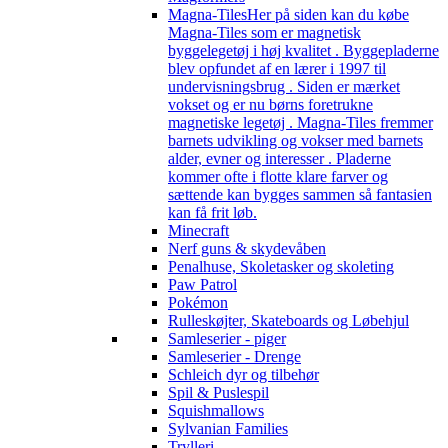
Magna-Tiles
Her på siden kan du købe
Magna-Tiles som er magnetisk
byggelegetøj i høj kvalitet . Byggepladerne
blev opfundet af en lærer i 1997 til
undervisningsbrug . Siden er mærket
vokset og er nu børns foretrukne
magnetiske legetøj . Magna-Tiles fremmer
barnets udvikling og vokser med barnets
alder, evner og interesser . Pladerne
kommer ofte i flotte klare farver og
sættende kan bygges sammen så fantasien
kan få frit løb.
Minecraft
Nerf guns & skydevåben
Penalhuse, Skoletasker og skoleting
Paw Patrol
Pokémon
Rulleskøjter, Skateboards og Løbehjul
Samleserier - piger
Samleserier - Drenge
Schleich dyr og tilbehør
Spil & Puslespil
Squishmallows
Sylvanian Families
Trylleri