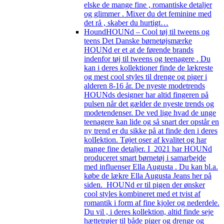
elske de mange fine , romantiske detaljer
og glimmer . Mixer du det feminine med
det rå , skaber du hurtigt…
Hound
HOUNd – Cool tøj til tweens og
teens Det Danske børnetøjsmærke
HOUNd er et at de førende brands
indenfor tøj til tweens og teenagere . Du
kan i deres kollektioner finde de lækreste
og mest cool styles til drenge og piger i
alderen 8-16 år. De nyeste modetrends
HOUNds designer har altid fingeren på
pulsen når det gælder de nyeste trends og
modetendenser. De ved lige hvad de unge
teenagere kan lide og så snart der opstår en
ny trend er du sikke på at finde den i deres
kolIektion. Tøjet oser af kvalitet og har
mange fine detaljer. I 2021 har HOUNd
produceret smart børnetøj i samarbejde
med influenser Ella Augusta . Du kan bl.a.
købe de lækre Ella Augusta Jeans her på
siden. HOUNd er til pigen der ønsker
cool styles kombineret med et tvist af
romantik i form af fine kjoler og nederdele.
Du vil , i deres kollektion, altid finde seje
hættetrøjer til både piger og drenge og