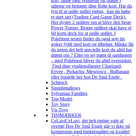
kort, sidde med vennerne og bladre i
siderne og betragte dine flotte kort. Har du
lyst til at spille spillet rigtigt, kan du købe
et start sæt (Trading Card Game Deck).
Her dyster 2 spillere om at blive den beste
Power Træner. Begge spillere skal have et
60 korts deck for at spille spillet. I
Pokémon serien finder du også seje tin
æsker fyldt med kort og tilbehør. Måske får
du netop det helt specielle kort du altid har
drømt om ? Eller en sej mønt til samlingen
– med Pokémon bliver du altid overrasket.
Find dine ynglingsfigurer Charizard,
Eevee , Pickachu, Mewtowo , Bulbasaur
eller Squirtle her hos De Små Engle .
Schleich
Squishmallows
Sylvanian Families
Top Model
Toy Story
Vn-Toys
TØJMÆRKER
CeLavi
CeLavi ,det helt rigtige valg af
overtøj Hos De Små Engle går vi ikke på
kompromis med funktionalitet og kvalitet