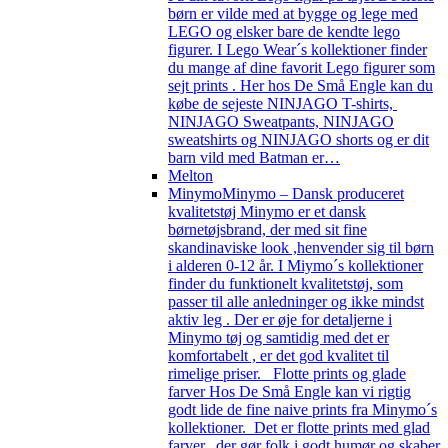
børn er vilde med at bygge og lege med
LEGO og elsker bare de kendte lego
figurer. I Lego Wear´s kollektioner finder
du mange af dine favorit Lego figurer som
sejt prints . Her hos De Små Engle kan du
købe de sejeste NINJAGO T-shirts,
NINJAGO Sweatpants, NINJAGO
sweatshirts og NINJAGO shorts og er dit
barn vild med Batman er…
Melton
Minymo
Minymo – Dansk produceret
kvalitetstøj Minymo er et dansk
børnetøjsbrand, der med sit fine
skandinaviske look ,henvender sig til børn
i alderen 0-12 år. I Miymo´s kollektioner
finder du funktionelt kvalitetstøj, som
passer til alle anledninger og ikke mindst
aktiv leg . Der er øje for detaljerne i
Minymo tøj og samtidig med det er
komfortabelt , er det god kvalitet til
rimelige priser. Flotte prints og glade
farver Hos De Små Engle kan vi rigtig
godt lide de fine naive prints fra Minymo´s
kollektioner. Det er flotte prints med glad
farver, der gør folk i godt humør og skaber