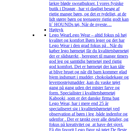
lækre bløde sweatbukser. I vores fysiske
butik i Dragør , har vi dagligt besøg af
rigtig mange børn, og det er tydeligt, at de
lidt større børn og teenagere rigtig godt kan
li´ HOUNDs tøj. Når de nyeste…
Højtryk
Lego Wear
Lego Wear – altid fokus på høj
kvalitet og komfort Børn leger og det har
Lego Wear i den grad fokus på . Når du
køber lego børnetøj får du kvalitetsbørnetøj
der er slidstærkt , beregnet til mange timers
god leg og samtidig børnetøj med rigtig
god komfort. Det er børnetøj der kan tåle
at blive brugt og når dit barn kommer glad
hjem indsmurt i mudder, chokoladekage og
leverpostejsmadder ,kan du vaske tøjet
gang på gang uden det mister farve og
form. Specialister i kvalitetsbørnetøj
Kabooki ,som er det danske firma bag
Lego Wear, har i mere end 25 år
specialiseret sig i kvalitetsbørnetøj ved
observation af børn i leg ,både indenfor og
udenfor . Der er tænkt over alle detaljer, og
fokus på kreativitet og at have det sjovt.
Få din favorit Lego figur på tøjet De fleste