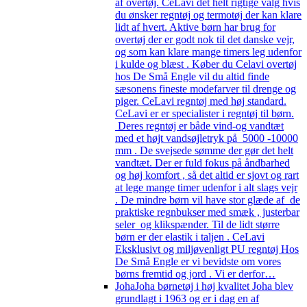
af overtøj. CeLavi det helt rigtige valg hvis
du ønsker regntøj og termotøj der kan klare
lidt af hvert. Aktive børn har brug for
overtøj der er godt nok til det danske vejr,
og som kan klare mange timers leg udenfor
i kulde og blæst . Køber du Celavi overtøj
hos De Små Engle vil du altid finde
sæsonens fineste modefarver til drenge og
piger. CeLavi regntøj med høj standard.
CeLavi er er specialister i regntøj til børn.
Deres regntøj er både vind-og vandtæt
med et højt vandsøjletryk på 5000 -10000
mm . De svejsede sømme der gør det helt
vandtæt. Der er fuld fokus på åndbarhed
og høj komfort , så det altid er sjovt og rart
at lege mange timer udenfor i alt slags vejr
. De mindre børn vil have stor glæde af de
praktiske regnbukser med smæk , justerbar
seler og klikspænder. Til de lidt større
børn er der elastik i taljen . CeLavi
Eksklusivt og miljøvenligt PU regntøj Hos
De Små Engle er vi bevidste om vores
børns fremtid og jord . Vi er derfor…
Joha
Joha børnetøj i høj kvalitet Joha blev
grundlagt i 1963 og er i dag en af