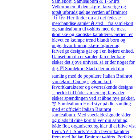
Samlekort, Samlealbum & T-Shirts
Velkommen til den skøre, farverige og
totalt uforudsigelige verden af Brainrot
🇮🇹✨ Her finder du alt det fedeste
merchandise samlet ét sted – fra samlekort
og samlealbum til t-shirts med de mest
ikoniske og kaotiske karakterer. Serien er
blevet en kæmpe trend blandt børn og
unge, hvor humor, skøre figurer og
farverige designs går op i en højere enhed.
Uanset om du er samler, fan eller bare
elsker det sjove univers, så er der noget for
dig. 🃏 Samlekort Start eller udvid din
samling med de populære Italian Brainrot
samlekort. Opdag sjældne kort,
favoritkarakterer og overraskende designs
– perfekt til både samlere og fans, der
elsker spændingen ved at åbne nye pakker.
📖 Samlealbum Hold styr på din samling
med et officielt Italian Brainrot
samlealbum. Med specialdesignede sider
og plads til dine kort bliver din samling
både flot, organiseret og klar til at blive vist
frem. 👕 T-Shirts Vis din favoritkarakter
frem med Italian Brainrot t-shirts. Perfekte