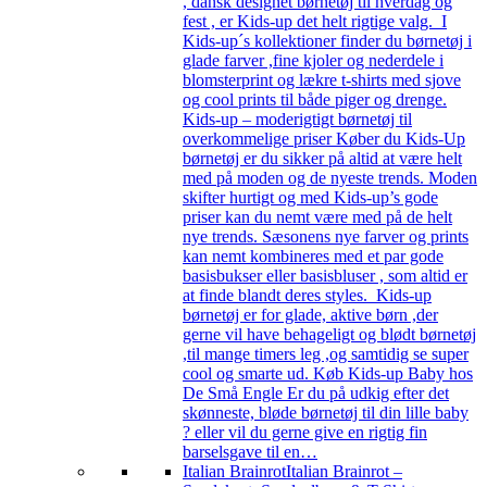
, dansk designet børnetøj til hverdag og
fest , er Kids-up det helt rigtige valg. I
Kids-up´s kollektioner finder du børnetøj i
glade farver ,fine kjoler og nederdele i
blomsterprint og lækre t-shirts med sjove
og cool prints til både piger og drenge.
Kids-up – moderigtigt børnetøj til
overkommelige priser Køber du Kids-Up
børnetøj er du sikker på altid at være helt
med på moden og de nyeste trends. Moden
skifter hurtigt og med Kids-up’s gode
priser kan du nemt være med på de helt
nye trends. Sæsonens nye farver og prints
kan nemt kombineres med et par gode
basisbukser eller basisbluser , som altid er
at finde blandt deres styles. Kids-up
børnetøj er for glade, aktive børn ,der
gerne vil have behageligt og blødt børnetøj
,til mange timers leg ,og samtidig se super
cool og smarte ud. Køb Kids-up Baby hos
De Små Engle Er du på udkig efter det
skønneste, bløde børnetøj til din lille baby
? eller vil du gerne give en rigtig fin
barselsgave til en…
Italian Brainrot
Italian Brainrot –