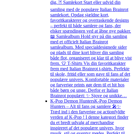
dig. 🃏 Samlekort Start eller udvid din
samling med de populære Italian Brainrot
samlekort. Opdag sjældne kort,
favoritkarakterer og overraskende designs
– perfekt til både samlere og fans, der
elsker spændingen ved at åbne nye pakker.
📖 Samlealbum Hold styr på din samling
med et officielt Italian Brainrot
samlealbum. Med specialdesignede sider
og plads til dine kort bliver din samling
både flot, organiseret og klar til at blive vist
frem. 👕 T-Shirts Vis din favoritkarakter
frem med Italian Brainrot t-shirts. Perfekte
til skole, fritid eller som gave til fans af det
populære univers. Komfortable materialer
og farverige prints gør dem til et hit hos
både børn og unge. Derfor er Italian
Brainrot populært: ✨ Sjove og unikke…
K-Pop Demon Hunters
K-Pop Demon
Hunters – Alt til fans og samlere 🎤✨
Træd ind i den farverige og actionfyldte
verden af K-Pop ! I denne kategori finder
du et bredt udvalg af merchandise
inspireret af det populære univers, hvor
musik, stil og eventyr mødes. Perfekt til