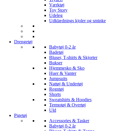
Værktøj
Toy Story
Udeleg
Udklædnings kjoler og sminke
Drengetøj
Babytøj 0-2 år
Badetøj
Bluser, T-shirts & Skjorter
Bukser
Hjemmesko & Sko
Huer & Vanter
Jumpsuits
Nattøj & Undertøj
Regntøj
Shorts
Sweatshirts & Hoodies
Termotøj & Overtøj
Uld
Pigetøj
Accessories & Tasker
Babytøj 0-2 år