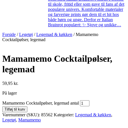
til skole, fritid eller som gave til fans af det
populære univers. Komfortable materialer
og farverige prints gør dem til et hit hos
både børn og unge. Derfor er Italian
Brainrot populært: ✨ Sjove og unikke…
Forside
/
Legetøj
/
Legemad & køkken
/ Mamamemo
Cocktailpølser, legemad
Mamamemo Cocktailpølser,
legemad
59,95
kr.
På lager
Mamamemo Cocktailpølser, legemad antal
Tilføj til kurv
Varenummer (SKU):
85562
Kategorier:
Legemad & køkken
,
Legetøj
,
Mamamemo