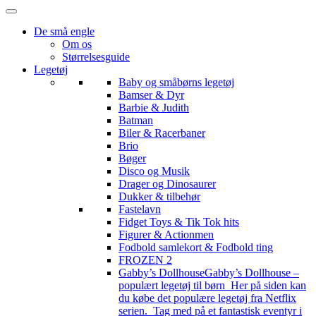
De små engle
Om os
Størrelsesguide
Legetøj
Baby og småbørns legetøj
Bamser & Dyr
Barbie & Judith
Batman
Biler & Racerbaner
Brio
Bøger
Disco og Musik
Drager og Dinosaurer
Dukker & tilbehør
Fastelavn
Fidget Toys & Tik Tok hits
Figurer & Actionmen
Fodbold samlekort & Fodbold ting
FROZEN 2
Gabby’s Dollhouse
Gabby’s Dollhouse –
populært legetøj til børn Her på siden kan
du købe det populære legetøj fra Netflix
serien. Tag med på et fantastisk eventyr i