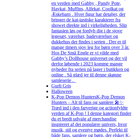
en verden med Gabby , Pandy Pote,
Havkat, Muffins, Alfekat, Coolkat og
Æskebarn . Hver figur har detaljer, der
bringer de kat-tastiske karakterer fra
showet direkte ind i virkeligheden. Slip
fantasien løs og fordyb dig i de sjove
legesæt, værelser, badeværelser og
dukkehus der findes i serien . Der er til
mange timers sjov leg for børn over 3 år.
Hos De Små Engle er vi vilde med
Gabby’s Dollhouse universet og der vil
derfor løbende i 2023 komme mange
nyheder fra serien på lager i butikken og
online . Så glæd jer til denne skønne
samleserie .
Gurli Gris
Halloween
K-Pop Demon Hunters
K-Pop Demon
Hunters – Alt til fans og samlere 🎤✨
Træd ind i den farverige og actionfyldte
verden af K-Pop ! I denne kategori finder
du et bredt udvalg af merchandise
inspireret af det populære univers, hvor
musik, stil og eventyr mødes. Perfekt til
både fans, samlere og børn, der elsker K-