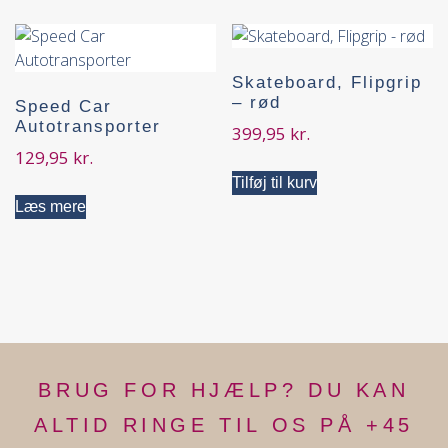
Skateboard, Flipgrip
– rød
Speed Car
Autotransporter
399,95
kr.
129,95
kr.
Tilføj til kurv
Læs mere
BRUG FOR HJÆLP? DU KAN
ALTID RINGE TIL OS PÅ +45