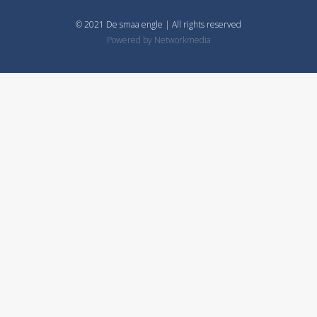
© 2021 De smaa engle | All rights reserved
Powered by
Networkmedia