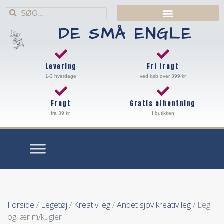
DE SMÅ ENGLE
Levering
Fri fragt
1-3 hverdage
ved køb over 399 kr
Fragt
Gratis afhentning
fra 39 kr.
I butikken
Forside
/
Legetøj
/
Kreativ leg
/
Andet sjov kreativ leg
/ Leg
og lær m/kugler