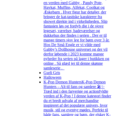
en verden med Gabby , Pandy Pote,
Havkat, Muffins, Alfekat, Coolkat og
Æskebarn . Hver figur har detaljer, der
bringer de kat-tastiske karakterer fra
showet direkte ind i virkeligheden. Slip
fantasien løs og fordyb dig i de sjove
legesæt, værelser, badeværelser og
dukkehus der findes i serien . Der er til
mange timers sjov leg for børn over 3 år.
Hos De Små Engle er vi vilde med
Gabby’s Dollhouse universet og der vil
derfor løbende i 2023 komme mange
nyheder fra serien på lager i butikken og
online . Så glæd jer til denne skønne
samleserie .
Gurli Gris
Halloween
K-Pop Demon Hunters
K-Pop Demon
Hunters – Alt til fans og samlere 🎤✨
Træd ind i den farverige og actionfyldte
verden af K-Pop ! I denne kategori finder
du et bredt udvalg af merchandise
inspireret af det populære univers, hvor
musik, stil og eventyr mødes. Perfekt til
både fans, samlere og børn, der elsker K-