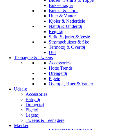
Bluser, T-shirts & Toppe
Buksedragter
Bukser & shorts
Huer & Vanter
Kjoler & Nederdele
Nattøj & Undertøj
Regntøj
Strik, Skjorter & Veste
Strømpebukser & Sko
Termotøj & Overtøj
Uld
Teenagere & Tweens
Accessories
Hotte Trends
Drengetøj
Pigetøj
Overtøj , Huer & Vanter
Udsalg
Accessories
Babytøj
Drengetøj
Pigetøj
Legetøj
Tweens & Teenagere
Mærker