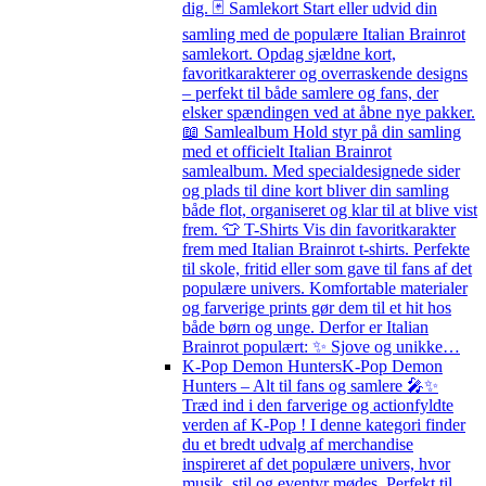
dig. 🃏 Samlekort Start eller udvid din
samling med de populære Italian Brainrot
samlekort. Opdag sjældne kort,
favoritkarakterer og overraskende designs
– perfekt til både samlere og fans, der
elsker spændingen ved at åbne nye pakker.
📖 Samlealbum Hold styr på din samling
med et officielt Italian Brainrot
samlealbum. Med specialdesignede sider
og plads til dine kort bliver din samling
både flot, organiseret og klar til at blive vist
frem. 👕 T-Shirts Vis din favoritkarakter
frem med Italian Brainrot t-shirts. Perfekte
til skole, fritid eller som gave til fans af det
populære univers. Komfortable materialer
og farverige prints gør dem til et hit hos
både børn og unge. Derfor er Italian
Brainrot populært: ✨ Sjove og unikke…
K-Pop Demon Hunters
K-Pop Demon
Hunters – Alt til fans og samlere 🎤✨
Træd ind i den farverige og actionfyldte
verden af K-Pop ! I denne kategori finder
du et bredt udvalg af merchandise
inspireret af det populære univers, hvor
musik, stil og eventyr mødes. Perfekt til