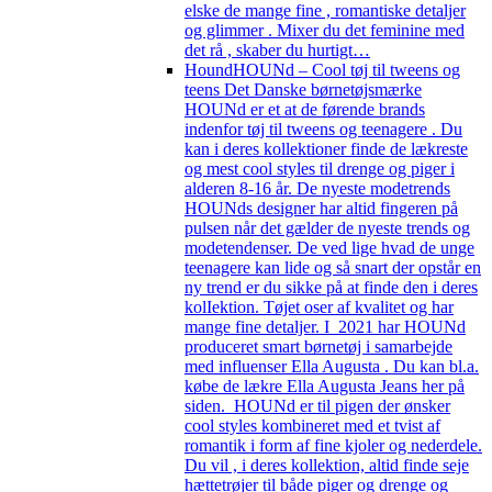
elske de mange fine , romantiske detaljer
og glimmer . Mixer du det feminine med
det rå , skaber du hurtigt…
Hound
HOUNd – Cool tøj til tweens og
teens Det Danske børnetøjsmærke
HOUNd er et at de førende brands
indenfor tøj til tweens og teenagere . Du
kan i deres kollektioner finde de lækreste
og mest cool styles til drenge og piger i
alderen 8-16 år. De nyeste modetrends
HOUNds designer har altid fingeren på
pulsen når det gælder de nyeste trends og
modetendenser. De ved lige hvad de unge
teenagere kan lide og så snart der opstår en
ny trend er du sikke på at finde den i deres
kolIektion. Tøjet oser af kvalitet og har
mange fine detaljer. I 2021 har HOUNd
produceret smart børnetøj i samarbejde
med influenser Ella Augusta . Du kan bl.a.
købe de lækre Ella Augusta Jeans her på
siden. HOUNd er til pigen der ønsker
cool styles kombineret med et tvist af
romantik i form af fine kjoler og nederdele.
Du vil , i deres kollektion, altid finde seje
hættetrøjer til både piger og drenge og