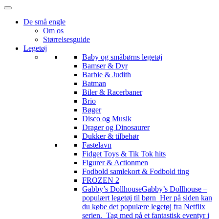
De små engle
Om os
Størrelsesguide
Legetøj
Baby og småbørns legetøj
Bamser & Dyr
Barbie & Judith
Batman
Biler & Racerbaner
Brio
Bøger
Disco og Musik
Drager og Dinosaurer
Dukker & tilbehør
Fastelavn
Fidget Toys & Tik Tok hits
Figurer & Actionmen
Fodbold samlekort & Fodbold ting
FROZEN 2
Gabby’s Dollhouse
Gabby’s Dollhouse –
populært legetøj til børn Her på siden kan
du købe det populære legetøj fra Netflix
serien. Tag med på et fantastisk eventyr i