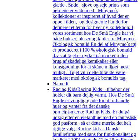
glæde . Søde , sjove og seje prints som
børnene er vilde med . Minymo´s
kollektioner er inspireret af hvad der er
oppe i tiden, og designerne har derfor
defineret et tema for hver ny kollektion. I
vores sortiment hos De Små Engle har vi
både bukser, bluser og kjoler fra Minymo .
Økologisk bomuld En del af Minymo´s tøj
er produceret i 100 % økologisk bomuld
d.v.s at tøjet er dyrket på marker ,uden
brug af skadelige kemikalier eller
kunstgødning for at skåne miljøet mest
muligt . Tøjet vil i dette tilfælde være
markeret med økologisk bomulds tag.
Name It
Racing Kids
Racing Kids – tilbehør der
holder dit barn dejlig varmt. Hos De Små
Engle er vi rigtig glade for at forhandle
huer og vanter fra det danske
børnetøjsmærke Racing Kids. Er du på
udkig efter en elefanthue med en fantastisk
god pasform , så er dette mærke det helt
rigtige valg. Racing kids – Dansk
familiefirma med sans for funktionalitet og
kvalitet I 1991 startede Gitte Uhre Racing