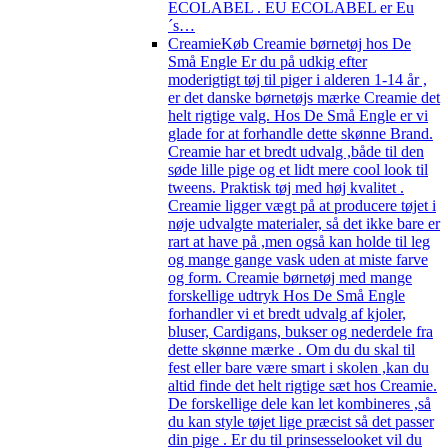
ECOLABEL . EU ECOLABEL er Eu
´s…
Creamie
Køb Creamie børnetøj hos De
Små Engle Er du på udkig efter
moderigtigt tøj til piger i alderen 1-14 år ,
er det danske børnetøjs mærke Creamie det
helt rigtige valg. Hos De Små Engle er vi
glade for at forhandle dette skønne Brand.
Creamie har et bredt udvalg ,både til den
søde lille pige og et lidt mere cool look til
tweens. Praktisk tøj med høj kvalitet .
Creamie ligger vægt på at producere tøjet i
nøje udvalgte materialer, så det ikke bare er
rart at have på ,men også kan holde til leg
og mange gange vask uden at miste farve
og form. Creamie børnetøj med mange
forskellige udtryk Hos De Små Engle
forhandler vi et bredt udvalg af kjoler,
bluser, Cardigans, bukser og nederdele fra
dette skønne mærke . Om du du skal til
fest eller bare være smart i skolen ,kan du
altid finde det helt rigtige sæt hos Creamie.
De forskellige dele kan let kombineres ,så
du kan style tøjet lige præcist så det passer
din pige . Er du til prinsesselooket vil du