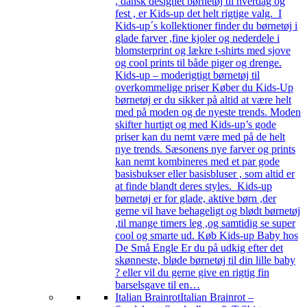
, dansk designet børnetøj til hverdag og
fest , er Kids-up det helt rigtige valg. I
Kids-up´s kollektioner finder du børnetøj i
glade farver ,fine kjoler og nederdele i
blomsterprint og lækre t-shirts med sjove
og cool prints til både piger og drenge.
Kids-up – moderigtigt børnetøj til
overkommelige priser Køber du Kids-Up
børnetøj er du sikker på altid at være helt
med på moden og de nyeste trends. Moden
skifter hurtigt og med Kids-up’s gode
priser kan du nemt være med på de helt
nye trends. Sæsonens nye farver og prints
kan nemt kombineres med et par gode
basisbukser eller basisbluser , som altid er
at finde blandt deres styles. Kids-up
børnetøj er for glade, aktive børn ,der
gerne vil have behageligt og blødt børnetøj
,til mange timers leg ,og samtidig se super
cool og smarte ud. Køb Kids-up Baby hos
De Små Engle Er du på udkig efter det
skønneste, bløde børnetøj til din lille baby
? eller vil du gerne give en rigtig fin
barselsgave til en…
Italian Brainrot
Italian Brainrot –