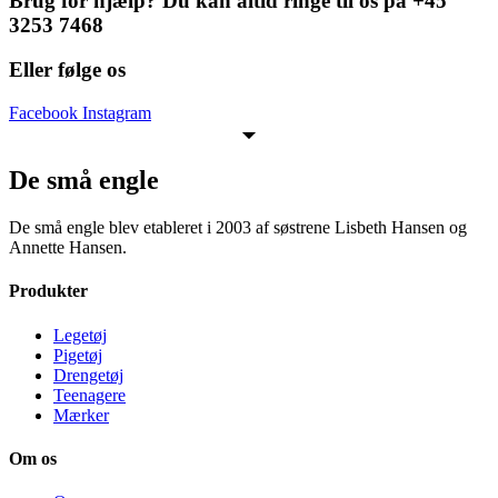
Brug for hjælp? Du kan altid ringe til os på +45
3253 7468
Eller følge os
Facebook
Instagram
De små engle
De små engle blev etableret i 2003 af søstrene Lisbeth Hansen og
Annette Hansen.
Produkter
Legetøj
Pigetøj
Drengetøj
Teenagere
Mærker
Om os