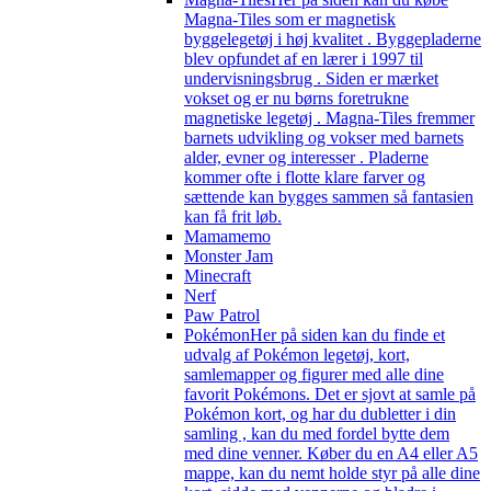
Magna-Tiles som er magnetisk
byggelegetøj i høj kvalitet . Byggepladerne
blev opfundet af en lærer i 1997 til
undervisningsbrug . Siden er mærket
vokset og er nu børns foretrukne
magnetiske legetøj . Magna-Tiles fremmer
barnets udvikling og vokser med barnets
alder, evner og interesser . Pladerne
kommer ofte i flotte klare farver og
sættende kan bygges sammen så fantasien
kan få frit løb.
Mamamemo
Monster Jam
Minecraft
Nerf
Paw Patrol
Pokémon
Her på siden kan du finde et
udvalg af Pokémon legetøj, kort,
samlemapper og figurer med alle dine
favorit Pokémons. Det er sjovt at samle på
Pokémon kort, og har du dubletter i din
samling , kan du med fordel bytte dem
med dine venner. Køber du en A4 eller A5
mappe, kan du nemt holde styr på alle dine