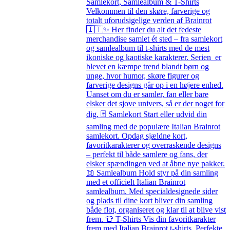
Samlekort, Samlealbum & T-Shirts
Velkommen til den skøre, farverige og
totalt uforudsigelige verden af Brainrot
🇮🇹✨ Her finder du alt det fedeste
merchandise samlet ét sted – fra samlekort
og samlealbum til t-shirts med de mest
ikoniske og kaotiske karakterer. Serien er
blevet en kæmpe trend blandt børn og
unge, hvor humor, skøre figurer og
farverige designs går op i en højere enhed.
Uanset om du er samler, fan eller bare
elsker det sjove univers, så er der noget for
dig. 🃏 Samlekort Start eller udvid din
samling med de populære Italian Brainrot
samlekort. Opdag sjældne kort,
favoritkarakterer og overraskende designs
– perfekt til både samlere og fans, der
elsker spændingen ved at åbne nye pakker.
📖 Samlealbum Hold styr på din samling
med et officielt Italian Brainrot
samlealbum. Med specialdesignede sider
og plads til dine kort bliver din samling
både flot, organiseret og klar til at blive vist
frem. 👕 T-Shirts Vis din favoritkarakter
frem med Italian Brainrot t-shirts. Perfekte