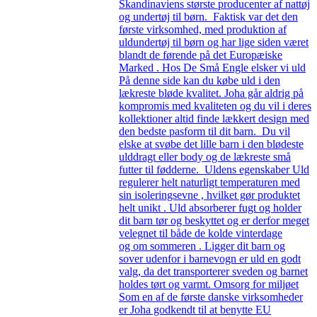
Skandinaviens største producenter af nattøj
og undertøj til børn. Faktisk var det den
første virksomhed, med produktion af
uldundertøj til børn og har lige siden været
blandt de førende på det Europæiske
Marked . Hos De Små Engle elsker vi uld
På denne side kan du købe uld i den
lækreste bløde kvalitet. Joha går aldrig på
kompromis med kvaliteten og du vil i deres
kollektioner altid finde lækkert design med
den bedste pasform til dit barn. Du vil
elske at svøbe det lille barn i den blødeste
ulddragt eller body og de lækreste små
futter til fødderne. Uldens egenskaber Uld
regulerer helt naturligt temperaturen med
sin isoleringsevne , hvilket gør produktet
helt unikt . Uld absorberer fugt og holder
dit barn tør og beskyttet og er derfor meget
velegnet til både de kolde vinterdage
og om sommeren . Ligger dit barn og
sover udenfor i barnevogn er uld en godt
valg, da det transporterer sveden og barnet
holdes tørt og varmt. Omsorg for miljøet
Som en af de første danske virksomheder
er Joha godkendt til at benytte EU