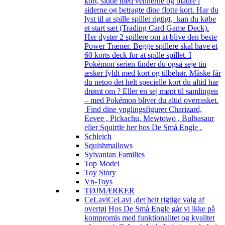
kort, sidde med vennerne og bladre i
siderne og betragte dine flotte kort. Har du
lyst til at spille spillet rigtigt, kan du købe
et start sæt (Trading Card Game Deck).
Her dyster 2 spillere om at blive den beste
Power Træner. Begge spillere skal have et
60 korts deck for at spille spillet. I
Pokémon serien finder du også seje tin
æsker fyldt med kort og tilbehør. Måske får
du netop det helt specielle kort du altid har
drømt om ? Eller en sej mønt til samlingen
– med Pokémon bliver du altid overrasket.
Find dine ynglingsfigurer Charizard,
Eevee , Pickachu, Mewtowo , Bulbasaur
eller Squirtle her hos De Små Engle .
Schleich
Squishmallows
Sylvanian Families
Top Model
Toy Story
Vn-Toys
TØJMÆRKER
CeLavi
CeLavi ,det helt rigtige valg af
overtøj Hos De Små Engle går vi ikke på
kompromis med funktionalitet og kvalitet