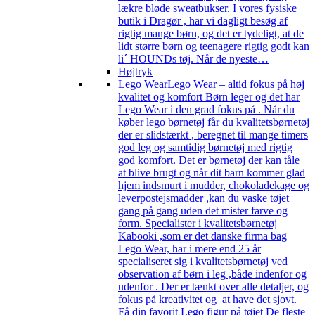
lækre bløde sweatbukser. I vores fysiske
butik i Dragør , har vi dagligt besøg af
rigtig mange børn, og det er tydeligt, at de
lidt større børn og teenagere rigtig godt kan
li´ HOUNDs tøj. Når de nyeste…
Højtryk
Lego Wear
Lego Wear – altid fokus på høj
kvalitet og komfort Børn leger og det har
Lego Wear i den grad fokus på . Når du
køber lego børnetøj får du kvalitetsbørnetøj
der er slidstærkt , beregnet til mange timers
god leg og samtidig børnetøj med rigtig
god komfort. Det er børnetøj der kan tåle
at blive brugt og når dit barn kommer glad
hjem indsmurt i mudder, chokoladekage og
leverpostejsmadder ,kan du vaske tøjet
gang på gang uden det mister farve og
form. Specialister i kvalitetsbørnetøj
Kabooki ,som er det danske firma bag
Lego Wear, har i mere end 25 år
specialiseret sig i kvalitetsbørnetøj ved
observation af børn i leg ,både indenfor og
udenfor . Der er tænkt over alle detaljer, og
fokus på kreativitet og at have det sjovt.
Få din favorit Lego figur på tøjet De fleste