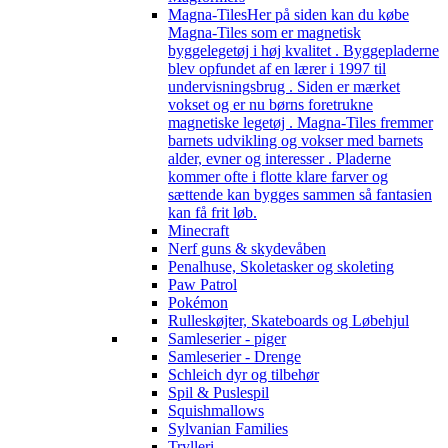
Magna-Tiles
Her på siden kan du købe
Magna-Tiles som er magnetisk
byggelegetøj i høj kvalitet . Byggepladerne
blev opfundet af en lærer i 1997 til
undervisningsbrug . Siden er mærket
vokset og er nu børns foretrukne
magnetiske legetøj . Magna-Tiles fremmer
barnets udvikling og vokser med barnets
alder, evner og interesser . Pladerne
kommer ofte i flotte klare farver og
sættende kan bygges sammen så fantasien
kan få frit løb.
Minecraft
Nerf guns & skydevåben
Penalhuse, Skoletasker og skoleting
Paw Patrol
Pokémon
Rulleskøjter, Skateboards og Løbehjul
Samleserier - piger
Samleserier - Drenge
Schleich dyr og tilbehør
Spil & Puslespil
Squishmallows
Sylvanian Families
Trylleri