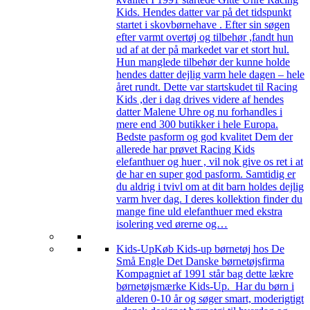
Kids. Hendes datter var på det tidspunkt
startet i skovbørnehave . Efter sin søgen
efter varmt overtøj og tilbehør ,fandt hun
ud af at der på markedet var et stort hul.
Hun manglede tilbehør der kunne holde
hendes datter dejlig varm hele dagen – hele
året rundt. Dette var startskudet til Racing
Kids ,der i dag drives videre af hendes
datter Malene Uhre og nu forhandles i
mere end 300 butikker i hele Europa.
Bedste pasform og god kvalitet Dem der
allerede har prøvet Racing Kids
elefanthuer og huer , vil nok give os ret i at
de har en super god pasform. Samtidig er
du aldrig i tvivl om at dit barn holdes dejlig
varm hver dag. I deres kollektion finder du
mange fine uld elefanthuer med ekstra
isolering ved ørerne og…
Kids-Up
Køb Kids-up børnetøj hos De
Små Engle Det Danske børnetøjsfirma
Kompagniet af 1991 står bag dette lækre
børnetøjsmærke Kids-Up. Har du børn i
alderen 0-10 år og søger smart, moderigtigt