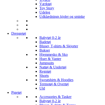
Værktøj
Toy Story
Udeleg
Udklædnings kjoler og sminke
Drengetøj
Babytøj 0-2 år
Badetøj
Bluser, T-shirts & Skjorter
Bukser
Hjemmesko & Sko
Huer & Vanter
Jumpsuits
Nattøj & Undertøj
Regntøj
Shorts
Sweatshirts & Hoodies
Termotøj & Overtøj
Uld
Pigetøj
Accessories & Tasker
Babytøj 0-2 år