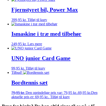
Fjernstyret bil, Power Max
399,95
kr.
Tilføj til kurv
Ismaskine i træ med tilbehør
249,95
kr.
Læs mere
UNO junior Card Game
99,95
kr.
Tilføj til kurv
Tilbud!
Bordtennis sæt
79,95
kr.
Den oprindelige pris var: 79,95 kr..
69,95
kr.
Den
aktuelle pris er: 69,95 kr..
Tilføj til kurv