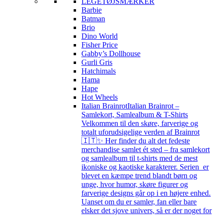
LEGETØJSMÆRKER
Barbie
Batman
Brio
Dino World
Fisher Price
Gabby’s Dollhouse
Gurli Gris
Hatchimals
Hama
Hape
Hot Wheels
Italian Brainrot
Italian Brainrot –
Samlekort, Samlealbum & T-Shirts
Velkommen til den skøre, farverige og
totalt uforudsigelige verden af Brainrot
🇮🇹✨ Her finder du alt det fedeste
merchandise samlet ét sted – fra samlekort
og samlealbum til t-shirts med de mest
ikoniske og kaotiske karakterer. Serien er
blevet en kæmpe trend blandt børn og
unge, hvor humor, skøre figurer og
farverige designs går op i en højere enhed.
Uanset om du er samler, fan eller bare
elsker det sjove univers, så er der noget for