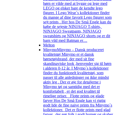
børn er vilde med at bygge og lege med
LEGO og elsker bare de kendte lego
figurer. I Lego Wear´s kollektioner finder
du mange af dine favorit Lego figurer som
sejt prints . Her hos De Små Engle kan du
købe de sejeste NINJAGO T-shirts,
NINJAGO Sweatpants, NINJAGO
sweatshirts og NINJAGO shorts og er dit
barn vild med Batman er…
Melton
Minymo
Minymo – Dansk produceret
kvalitetstøj Minymo er et dansk
børnetøjsbrand, der med sit fine
skandinaviske look ,henvender sig til børn
i alderen 0-12 år. I Miymo´s kollektioner
finder du funktionelt kvalitetstøj, som
passer til alle anledninger og ikke mindst
aktiv leg . Der er øje for detaljerne i
Minymo tøj og samtidig med det er
komfortabelt , er det god kvalitet til
rimelige priser. Flotte prints og glade
farver Hos De Små Engle kan vi rigtig
godt lide de fine naive prints fra Minymo´s
kollektioner. Det er flotte prints med glad
farver, der gør folk i godt humør og skaber