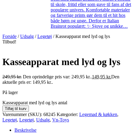
til skole, fritid eller som gave til fans af det
populære univers. Komfortable materialer
og farverige prints gør dem til et hit hos
både børn og unge. Derfor er Italian
Brainrot populært: ✨ Sjove og unikke…
Forside
/
Udsalg
/
Legetøj
/ Kasseapparat med lyd og lys
Tilbud!
Kasseapparat med lyd og lys
249,95
kr.
Den oprindelige pris var: 249,95 kr..
149,95
kr.
Den
aktuelle pris er: 149,95 kr..
På lager
Kasseapparat med lyd og lys antal
Tilføj til kurv
Varenummer (SKU):
68245
Kategorier:
Legemad & køkken
,
Legetøj
,
Legetøj
,
Udsalg
,
Vn-Toys
Beskrivelse