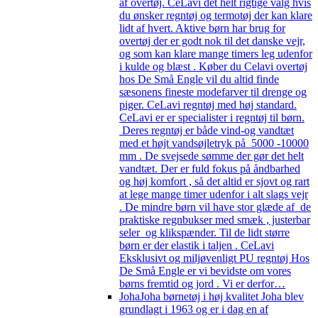
af overtøj. CeLavi det helt rigtige valg hvis
du ønsker regntøj og termotøj der kan klare
lidt af hvert. Aktive børn har brug for
overtøj der er godt nok til det danske vejr,
og som kan klare mange timers leg udenfor
i kulde og blæst . Køber du Celavi overtøj
hos De Små Engle vil du altid finde
sæsonens fineste modefarver til drenge og
piger. CeLavi regntøj med høj standard.
CeLavi er er specialister i regntøj til børn.
Deres regntøj er både vind-og vandtæt
med et højt vandsøjletryk på 5000 -10000
mm . De svejsede sømme der gør det helt
vandtæt. Der er fuld fokus på åndbarhed
og høj komfort , så det altid er sjovt og rart
at lege mange timer udenfor i alt slags vejr
. De mindre børn vil have stor glæde af de
praktiske regnbukser med smæk , justerbar
seler og klikspænder. Til de lidt større
børn er der elastik i taljen . CeLavi
Eksklusivt og miljøvenligt PU regntøj Hos
De Små Engle er vi bevidste om vores
børns fremtid og jord . Vi er derfor…
Joha
Joha børnetøj i høj kvalitet Joha blev
grundlagt i 1963 og er i dag en af