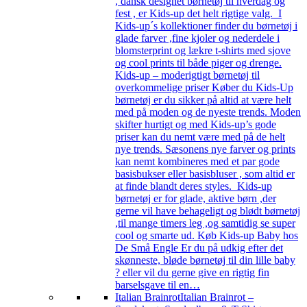
, dansk designet børnetøj til hverdag og
fest , er Kids-up det helt rigtige valg. I
Kids-up´s kollektioner finder du børnetøj i
glade farver ,fine kjoler og nederdele i
blomsterprint og lækre t-shirts med sjove
og cool prints til både piger og drenge.
Kids-up – moderigtigt børnetøj til
overkommelige priser Køber du Kids-Up
børnetøj er du sikker på altid at være helt
med på moden og de nyeste trends. Moden
skifter hurtigt og med Kids-up’s gode
priser kan du nemt være med på de helt
nye trends. Sæsonens nye farver og prints
kan nemt kombineres med et par gode
basisbukser eller basisbluser , som altid er
at finde blandt deres styles. Kids-up
børnetøj er for glade, aktive børn ,der
gerne vil have behageligt og blødt børnetøj
,til mange timers leg ,og samtidig se super
cool og smarte ud. Køb Kids-up Baby hos
De Små Engle Er du på udkig efter det
skønneste, bløde børnetøj til din lille baby
? eller vil du gerne give en rigtig fin
barselsgave til en…
Italian Brainrot
Italian Brainrot –