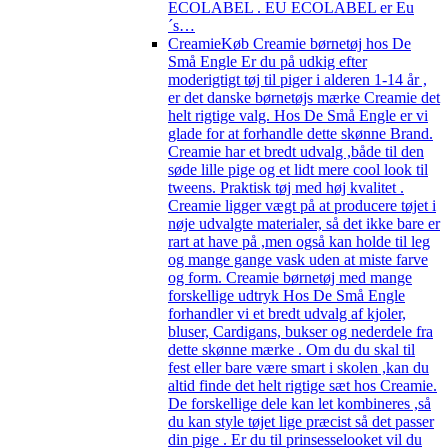
ECOLABEL . EU ECOLABEL er Eu
´s…
Creamie
Køb Creamie børnetøj hos De
Små Engle Er du på udkig efter
moderigtigt tøj til piger i alderen 1-14 år ,
er det danske børnetøjs mærke Creamie det
helt rigtige valg. Hos De Små Engle er vi
glade for at forhandle dette skønne Brand.
Creamie har et bredt udvalg ,både til den
søde lille pige og et lidt mere cool look til
tweens. Praktisk tøj med høj kvalitet .
Creamie ligger vægt på at producere tøjet i
nøje udvalgte materialer, så det ikke bare er
rart at have på ,men også kan holde til leg
og mange gange vask uden at miste farve
og form. Creamie børnetøj med mange
forskellige udtryk Hos De Små Engle
forhandler vi et bredt udvalg af kjoler,
bluser, Cardigans, bukser og nederdele fra
dette skønne mærke . Om du du skal til
fest eller bare være smart i skolen ,kan du
altid finde det helt rigtige sæt hos Creamie.
De forskellige dele kan let kombineres ,så
du kan style tøjet lige præcist så det passer
din pige . Er du til prinsesselooket vil du