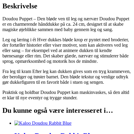
Beskrivelse
Doudou Puppet – Den bløde ven til leg og nærvær Doudou Puppet
er en charmerende hånddukke på ca. 24 cm, designet til at skabe
magiske øjeblikke sammen med baby gennem leg og sang.
Leg og læring i ét Hver dukkes bløde krop er pyntet med broderier,
der fortæller historier eller viser motiver, som kan aktiveres ved leg
eller sang – for eksempel ved at animere dukken til kendte
børnesange eller rim. Det skaber glæde, nærvær og stimulerer både
sprog, opmærksomhed og motorik hos de mindste.
Fra leg til kram Efter leg kan dukken gives som en tryg krammeven,
der beroliger og trøster barnet. Den bløde tekstur og venlige udtryk
gør dukkefiguren til en favorit både i stuen og sengen.
Praktisk og holdbar Doudou Puppet kan maskinvaskes, så den altid
er klar til nye eventyr og trygge stunder.
Du kunne også være interesseret i…