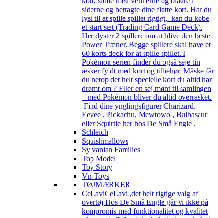
kort, sidde med vennerne og bladre i
siderne og betragte dine flotte kort. Har du
lyst til at spille spillet rigtigt, kan du købe
et start sæt (Trading Card Game Deck).
Her dyster 2 spillere om at blive den beste
Power Træner. Begge spillere skal have et
60 korts deck for at spille spillet. I
Pokémon serien finder du også seje tin
æsker fyldt med kort og tilbehør. Måske får
du netop det helt specielle kort du altid har
drømt om ? Eller en sej mønt til samlingen
– med Pokémon bliver du altid overrasket.
Find dine ynglingsfigurer Charizard,
Eevee , Pickachu, Mewtowo , Bulbasaur
eller Squirtle her hos De Små Engle .
Schleich
Squishmallows
Sylvanian Families
Top Model
Toy Story
Vn-Toys
TØJMÆRKER
CeLavi
CeLavi ,det helt rigtige valg af
overtøj Hos De Små Engle går vi ikke på
kompromis med funktionalitet og kvalitet