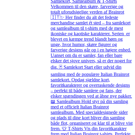
Samlekort, Samlealbum & T-Shirts
Velkommen til den skøre, farverige og
totalt uforudsigelige verden af Brainrot
🇮🇹✨ Her finder du alt det fedeste
merchandise samlet ét sted – fra samlekort
og samlealbum til t-shirts med de mest
ikoniske og kaotiske karakterer. Serien er
blevet en kæmpe trend blandt børn og
unge, hvor humor, skøre figurer og
farverige designs går op i en højere enhed.
Uanset om du er samler, fan eller bare
elsker det sjove univers, så er der noget for
dig. 🃏 Samlekort Start eller udvid din
samling med de populære Italian Brainrot
samlekort. Opdag sjældne kort,
favoritkarakterer og overraskende designs
– perfekt til både samlere og fans, der
elsker spændingen ved at åbne nye pakker.
📖 Samlealbum Hold styr på din samling
med et officielt Italian Brainrot
samlealbum. Med specialdesignede sider
og plads til dine kort bliver din samling
både flot, organiseret og klar til at blive vist
frem. 👕 T-Shirts Vis din favoritkarakter
frem med Italian Brainrot t-shirts. Perfekte