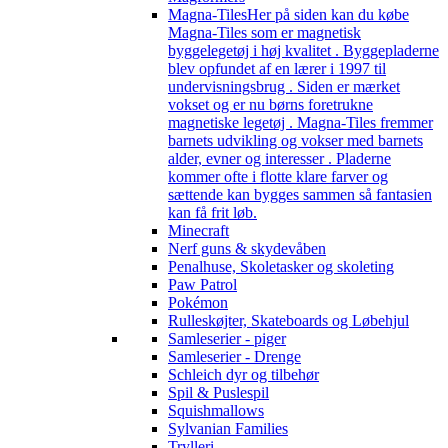
Magna-Tiles
Her på siden kan du købe
Magna-Tiles som er magnetisk
byggelegetøj i høj kvalitet . Byggepladerne
blev opfundet af en lærer i 1997 til
undervisningsbrug . Siden er mærket
vokset og er nu børns foretrukne
magnetiske legetøj . Magna-Tiles fremmer
barnets udvikling og vokser med barnets
alder, evner og interesser . Pladerne
kommer ofte i flotte klare farver og
sættende kan bygges sammen så fantasien
kan få frit løb.
Minecraft
Nerf guns & skydevåben
Penalhuse, Skoletasker og skoleting
Paw Patrol
Pokémon
Rulleskøjter, Skateboards og Løbehjul
Samleserier - piger
Samleserier - Drenge
Schleich dyr og tilbehør
Spil & Puslespil
Squishmallows
Sylvanian Families
Trylleri