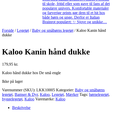
til skole, fritid eller som gave til fans af det
populære univers. Komfortable materialer
og farverige prints gør dem til et hit hos
både børn og unge. Derfor er Italian
Brainrot populært: ✨ Sjove og unikke…
Forside
/
Legetøj
/
Baby og småbørns legetøj
/ Kaloo Kanin hånd
dukke
Kaloo Kanin hånd dukke
179,95
kr.
Kaloo hånd dukke hos De små engle
Ikke på lager
Varenummer (SKU):
LKK10005
Kategorier:
Baby og småbørns
legetøj
,
Bamser & Dyr
,
Kaloo
,
Legetøj
,
Mærker
Tags:
børnelegetøj
,
byggelegetøj
,
Kaloo
Varemærke:
Kaloo
Beskrivelse