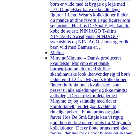
børn er vilde med at bygge og lege med
LEGO og elsker bare de kendte lego
figurer. I Lego Wear´s kollektioner finder
du mange af dine favorit Lego figurer som
sejt prints . Her hos De Små Engle kan du
købe de sejeste NINJAGO T-shirts,
NINJAGO Sweatpants, NINJAGO
sweatshirts og NINJAGO shorts og er dit
barn vild med Batman er…
Melton
Minymo
Minymo – Dansk produceret
kvalitetstøj Minymo er et dansk
børnetøjsbrand, der med sit fine
skandinaviske look ,henvender sig til børn
i alderen 0-12 år. I Miymo´s kollektioner
finder du funktionelt kvalitetstøj, som
passer til alle anledninger og ikke mindst
aktiv leg . Der er øje for detaljerne i
Minymo tøj og samtidig med det er
komfortabelt , er det god kvalitet til
rimelige priser. Flotte prints og glade
farver Hos De Små Engle kan vi rigtig
godt lide de fine naive prints fra Minymo´s
kollektioner. Det er flotte prints med glad
farver, der gør folk i godt humør og skaber