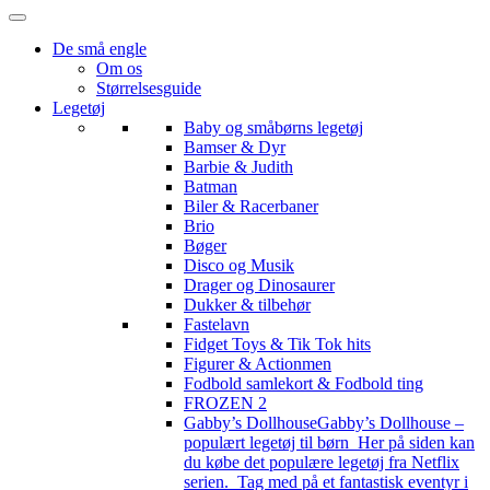
De små engle
Om os
Størrelsesguide
Legetøj
Baby og småbørns legetøj
Bamser & Dyr
Barbie & Judith
Batman
Biler & Racerbaner
Brio
Bøger
Disco og Musik
Drager og Dinosaurer
Dukker & tilbehør
Fastelavn
Fidget Toys & Tik Tok hits
Figurer & Actionmen
Fodbold samlekort & Fodbold ting
FROZEN 2
Gabby’s Dollhouse
Gabby’s Dollhouse –
populært legetøj til børn Her på siden kan
du købe det populære legetøj fra Netflix
serien. Tag med på et fantastisk eventyr i