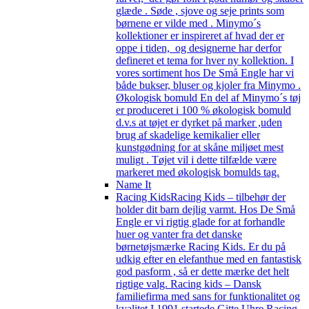
glæde . Søde , sjove og seje prints som
børnene er vilde med . Minymo´s
kollektioner er inspireret af hvad der er
oppe i tiden, og designerne har derfor
defineret et tema for hver ny kollektion. I
vores sortiment hos De Små Engle har vi
både bukser, bluser og kjoler fra Minymo .
Økologisk bomuld En del af Minymo´s tøj
er produceret i 100 % økologisk bomuld
d.v.s at tøjet er dyrket på marker ,uden
brug af skadelige kemikalier eller
kunstgødning for at skåne miljøet mest
muligt . Tøjet vil i dette tilfælde være
markeret med økologisk bomulds tag.
Name It
Racing Kids
Racing Kids – tilbehør der
holder dit barn dejlig varmt. Hos De Små
Engle er vi rigtig glade for at forhandle
huer og vanter fra det danske
børnetøjsmærke Racing Kids. Er du på
udkig efter en elefanthue med en fantastisk
god pasform , så er dette mærke det helt
rigtige valg. Racing kids – Dansk
familiefirma med sans for funktionalitet og
kvalitet I 1991 startede Gitte Uhre Racing