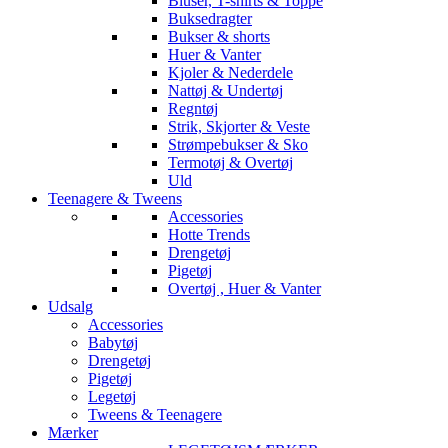
Bluser, T-shirts & Toppe
Buksedragter
Bukser & shorts
Huer & Vanter
Kjoler & Nederdele
Nattøj & Undertøj
Regntøj
Strik, Skjorter & Veste
Strømpebukser & Sko
Termotøj & Overtøj
Uld
Teenagere & Tweens
Accessories
Hotte Trends
Drengetøj
Pigetøj
Overtøj , Huer & Vanter
Udsalg
Accessories
Babytøj
Drengetøj
Pigetøj
Legetøj
Tweens & Teenagere
Mærker