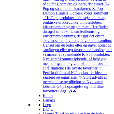
både fans, samlere og børn, der elsker K-
Pop og spændende karakterer. K-Pop
Demon Hunters Udforsk vores sortiment
af K-Pop produkter – fra seje t-shirts og
praktiske drikkedunke til notesbøger,
klistermærker og meget mere. Her finder
du også samlekort, samlealbums og
klistermærkealbums, der gør det ekstra
sjovt at samle, bytte og udvide din samling.
Uanset om du leder efter en gave, noget til
samlingen eller nyt favoritmerchandise, har
vi masser af spændende K-Pop produkter.
Nye varer kommer løbende, så hold øje
med kategorien og vær blandt de første til
at få fingrene i de nyeste favoritter. ✨
Perfekt til fans af K-Pop fans ✨ Ideel til
samlere og entusiaster ✨ Stort udvalg af
merchandise og tilbehør ✨ Nye varer
løbende Gå på opdagelse og find dine
favoritter i dag! 🎶🔥
Kaloo
Lamaze
Lego
L.O.L
Magna-Tiles
Her på siden kan du købe