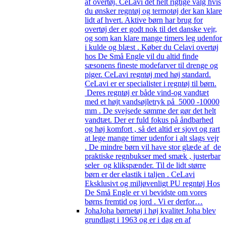
af overtøj. CeLavi det helt rigtige valg hvis
du ønsker regntøj og termotøj der kan klare
lidt af hvert. Aktive børn har brug for
overtøj der er godt nok til det danske vejr,
og som kan klare mange timers leg udenfor
i kulde og blæst . Køber du Celavi overtøj
hos De Små Engle vil du altid finde
sæsonens fineste modefarver til drenge og
piger. CeLavi regntøj med høj standard.
CeLavi er er specialister i regntøj til børn.
Deres regntøj er både vind-og vandtæt
med et højt vandsøjletryk på 5000 -10000
mm . De svejsede sømme der gør det helt
vandtæt. Der er fuld fokus på åndbarhed
og høj komfort , så det altid er sjovt og rart
at lege mange timer udenfor i alt slags vejr
. De mindre børn vil have stor glæde af de
praktiske regnbukser med smæk , justerbar
seler og klikspænder. Til de lidt større
børn er der elastik i taljen . CeLavi
Eksklusivt og miljøvenligt PU regntøj Hos
De Små Engle er vi bevidste om vores
børns fremtid og jord . Vi er derfor…
Joha
Joha børnetøj i høj kvalitet Joha blev
grundlagt i 1963 og er i dag en af