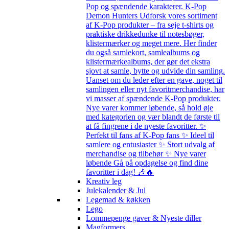
Pop og spændende karakterer. K-Pop
Demon Hunters Udforsk vores sortiment
af K-Pop produkter – fra seje t-shirts og
praktiske drikkedunke til notesbøger,
klistermærker og meget mere. Her finder
du også samlekort, samlealbums og
klistermærkealbums, der gør det ekstra
sjovt at samle, bytte og udvide din samling.
Uanset om du leder efter en gave, noget til
samlingen eller nyt favoritmerchandise, har
vi masser af spændende K-Pop produkter.
Nye varer kommer løbende, så hold øje
med kategorien og vær blandt de første til
at få fingrene i de nyeste favoritter. ✨
Perfekt til fans af K-Pop fans ✨ Ideel til
samlere og entusiaster ✨ Stort udvalg af
merchandise og tilbehør ✨ Nye varer
løbende Gå på opdagelse og find dine
favoritter i dag! 🎶🔥
Kreativ leg
Julekalender & Jul
Legemad & køkken
Lego
Lommepenge gaver & Nyeste diller
Magformers