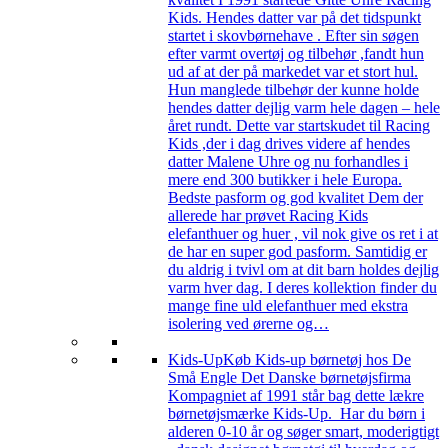
Kids. Hendes datter var på det tidspunkt
startet i skovbørnehave . Efter sin søgen
efter varmt overtøj og tilbehør ,fandt hun
ud af at der på markedet var et stort hul.
Hun manglede tilbehør der kunne holde
hendes datter dejlig varm hele dagen – hele
året rundt. Dette var startskudet til Racing
Kids ,der i dag drives videre af hendes
datter Malene Uhre og nu forhandles i
mere end 300 butikker i hele Europa.
Bedste pasform og god kvalitet Dem der
allerede har prøvet Racing Kids
elefanthuer og huer , vil nok give os ret i at
de har en super god pasform. Samtidig er
du aldrig i tvivl om at dit barn holdes dejlig
varm hver dag. I deres kollektion finder du
mange fine uld elefanthuer med ekstra
isolering ved ørerne og…
Kids-Up
Køb Kids-up børnetøj hos De
Små Engle Det Danske børnetøjsfirma
Kompagniet af 1991 står bag dette lækre
børnetøjsmærke Kids-Up. Har du børn i
alderen 0-10 år og søger smart, moderigtigt