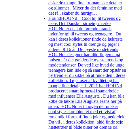
elske de mange fine , romantiske detaljer
og glimmer . Mixer du det feminine med
det rå , skaber du hurtigt…
Hound
HOUNd – Cool tøj til tweens og
teens Det Danske børnetøjsmærke
HOUNd er et at de førende brands
indenfor tøj til tweens og teenagere . Du
kan i deres kollektioner finde de lækreste
og mest cool styles til drenge og piger i
alderen 8-16 år. De nyeste modetrends
HOUNds designer har altid fingeren på
pulsen når det gælder de nyeste trends og
modetendenser. De ved lige hvad de unge
teenagere kan lide og så snart der opstår en
ny trend er du sikke på at finde den i deres
kolIektion. Tøjet oser af kvalitet og har
mange fine detaljer. I 2021 har HOUNd
produceret smart børnetøj i samarbejde
med influenser Ella Augusta . Du kan bl.a.
købe de lækre Ella Augusta Jeans her på
siden. HOUNd er til pigen der ønsker
cool styles kombineret med et tvist af
romantik i form af fine kjoler og nederdele.
Du vil , i deres kollektion, altid finde seje
hættetrøjer til både piger og drenge og