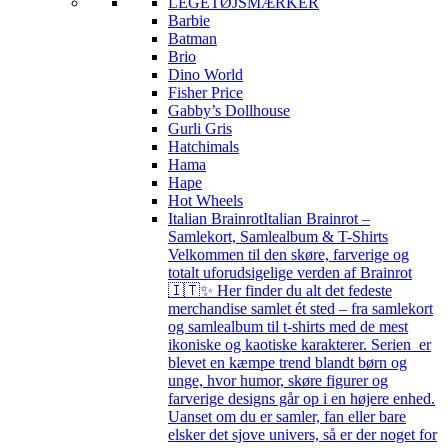
LEGETØJSMÆRKER
Barbie
Batman
Brio
Dino World
Fisher Price
Gabby’s Dollhouse
Gurli Gris
Hatchimals
Hama
Hape
Hot Wheels
Italian Brainrot
Italian Brainrot –
Samlekort, Samlealbum & T-Shirts
Velkommen til den skøre, farverige og
totalt uforudsigelige verden af Brainrot
🇮🇹✨ Her finder du alt det fedeste
merchandise samlet ét sted – fra samlekort
og samlealbum til t-shirts med de mest
ikoniske og kaotiske karakterer. Serien er
blevet en kæmpe trend blandt børn og
unge, hvor humor, skøre figurer og
farverige designs går op i en højere enhed.
Uanset om du er samler, fan eller bare
elsker det sjove univers, så er der noget for