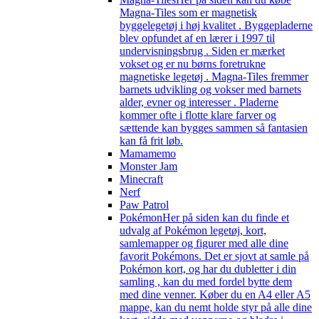
Magna-Tiles som er magnetisk
byggelegetøj i høj kvalitet . Byggepladerne
blev opfundet af en lærer i 1997 til
undervisningsbrug . Siden er mærket
vokset og er nu børns foretrukne
magnetiske legetøj . Magna-Tiles fremmer
barnets udvikling og vokser med barnets
alder, evner og interesser . Pladerne
kommer ofte i flotte klare farver og
sættende kan bygges sammen så fantasien
kan få frit løb.
Mamamemo
Monster Jam
Minecraft
Nerf
Paw Patrol
Pokémon
Her på siden kan du finde et
udvalg af Pokémon legetøj, kort,
samlemapper og figurer med alle dine
favorit Pokémons. Det er sjovt at samle på
Pokémon kort, og har du dubletter i din
samling , kan du med fordel bytte dem
med dine venner. Køber du en A4 eller A5
mappe, kan du nemt holde styr på alle dine