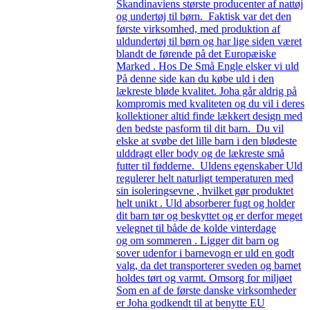
Skandinaviens største producenter af nattøj
og undertøj til børn. Faktisk var det den
første virksomhed, med produktion af
uldundertøj til børn og har lige siden været
blandt de førende på det Europæiske
Marked . Hos De Små Engle elsker vi uld
På denne side kan du købe uld i den
lækreste bløde kvalitet. Joha går aldrig på
kompromis med kvaliteten og du vil i deres
kollektioner altid finde lækkert design med
den bedste pasform til dit barn. Du vil
elske at svøbe det lille barn i den blødeste
ulddragt eller body og de lækreste små
futter til fødderne. Uldens egenskaber Uld
regulerer helt naturligt temperaturen med
sin isoleringsevne , hvilket gør produktet
helt unikt . Uld absorberer fugt og holder
dit barn tør og beskyttet og er derfor meget
velegnet til både de kolde vinterdage
og om sommeren . Ligger dit barn og
sover udenfor i barnevogn er uld en godt
valg, da det transporterer sveden og barnet
holdes tørt og varmt. Omsorg for miljøet
Som en af de første danske virksomheder
er Joha godkendt til at benytte EU