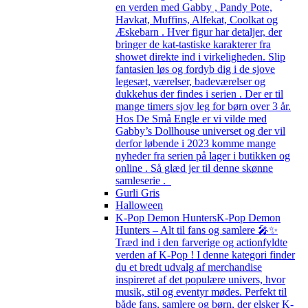
en verden med Gabby , Pandy Pote,
Havkat, Muffins, Alfekat, Coolkat og
Æskebarn . Hver figur har detaljer, der
bringer de kat-tastiske karakterer fra
showet direkte ind i virkeligheden. Slip
fantasien løs og fordyb dig i de sjove
legesæt, værelser, badeværelser og
dukkehus der findes i serien . Der er til
mange timers sjov leg for børn over 3 år.
Hos De Små Engle er vi vilde med
Gabby’s Dollhouse universet og der vil
derfor løbende i 2023 komme mange
nyheder fra serien på lager i butikken og
online . Så glæd jer til denne skønne
samleserie .
Gurli Gris
Halloween
K-Pop Demon Hunters
K-Pop Demon
Hunters – Alt til fans og samlere 🎤✨
Træd ind i den farverige og actionfyldte
verden af K-Pop ! I denne kategori finder
du et bredt udvalg af merchandise
inspireret af det populære univers, hvor
musik, stil og eventyr mødes. Perfekt til
både fans, samlere og børn, der elsker K-