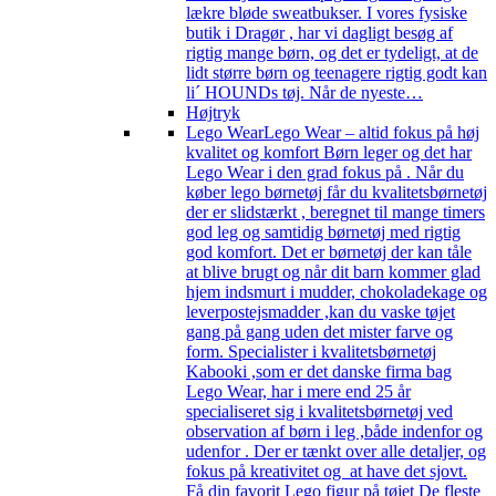
lækre bløde sweatbukser. I vores fysiske
butik i Dragør , har vi dagligt besøg af
rigtig mange børn, og det er tydeligt, at de
lidt større børn og teenagere rigtig godt kan
li´ HOUNDs tøj. Når de nyeste…
Højtryk
Lego Wear
Lego Wear – altid fokus på høj
kvalitet og komfort Børn leger og det har
Lego Wear i den grad fokus på . Når du
køber lego børnetøj får du kvalitetsbørnetøj
der er slidstærkt , beregnet til mange timers
god leg og samtidig børnetøj med rigtig
god komfort. Det er børnetøj der kan tåle
at blive brugt og når dit barn kommer glad
hjem indsmurt i mudder, chokoladekage og
leverpostejsmadder ,kan du vaske tøjet
gang på gang uden det mister farve og
form. Specialister i kvalitetsbørnetøj
Kabooki ,som er det danske firma bag
Lego Wear, har i mere end 25 år
specialiseret sig i kvalitetsbørnetøj ved
observation af børn i leg ,både indenfor og
udenfor . Der er tænkt over alle detaljer, og
fokus på kreativitet og at have det sjovt.
Få din favorit Lego figur på tøjet De fleste