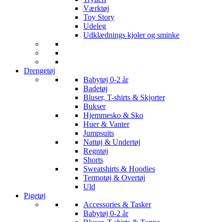
Værktøj
Toy Story
Udeleg
Udklædnings kjoler og sminke
Drengetøj
Babytøj 0-2 år
Badetøj
Bluser, T-shirts & Skjorter
Bukser
Hjemmesko & Sko
Huer & Vanter
Jumpsuits
Nattøj & Undertøj
Regntøj
Shorts
Sweatshirts & Hoodies
Termotøj & Overtøj
Uld
Pigetøj
Accessories & Tasker
Babytøj 0-2 år