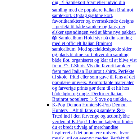
dig. 🃏 Samlekort Start eller udvid din
samling med de populære Italian Brainrot
samlekort. Opdag sjældne kort,
favoritkarakterer og overraskende designs
– perfekt til både samlere og fans, der
elsker spændingen ved at åbne nye pakker.
📖 Samlealbum Hold styr på din samling
med et officielt Italian Brainrot
samlealbum. Med specialdesignede sider
og plads til dine kort bliver din samling
både flot, organiseret og klar til at blive vist
frem. 👕 T-Shirts Vis din favoritkarakter
frem med Italian Brainrot t-shirts. Perfekte
til skole, fritid eller som gave til fans af det
populære univers. Komfortable materialer
og farverige prints gør dem til et hit hos
både børn og unge. Derfor er Italian
Brainrot populært: ✨ Sjove og unikke…
K-Pop Demon Hunters
K-Pop Demon
Hunters – Alt til fans og samlere 🎤✨
Træd ind i den farverige og actionfyldte
verden af K-Pop ! I denne kategori finder
du et bredt udvalg af merchandise
inspireret af det populære univers, hvor
musik, stil og eventyr mødes. Perfekt til