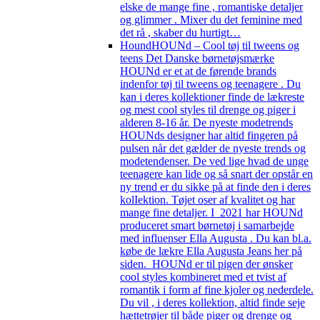
elske de mange fine , romantiske detaljer
og glimmer . Mixer du det feminine med
det rå , skaber du hurtigt…
Hound
HOUNd – Cool tøj til tweens og
teens Det Danske børnetøjsmærke
HOUNd er et at de førende brands
indenfor tøj til tweens og teenagere . Du
kan i deres kollektioner finde de lækreste
og mest cool styles til drenge og piger i
alderen 8-16 år. De nyeste modetrends
HOUNds designer har altid fingeren på
pulsen når det gælder de nyeste trends og
modetendenser. De ved lige hvad de unge
teenagere kan lide og så snart der opstår en
ny trend er du sikke på at finde den i deres
kolIektion. Tøjet oser af kvalitet og har
mange fine detaljer. I 2021 har HOUNd
produceret smart børnetøj i samarbejde
med influenser Ella Augusta . Du kan bl.a.
købe de lækre Ella Augusta Jeans her på
siden. HOUNd er til pigen der ønsker
cool styles kombineret med et tvist af
romantik i form af fine kjoler og nederdele.
Du vil , i deres kollektion, altid finde seje
hættetrøjer til både piger og drenge og