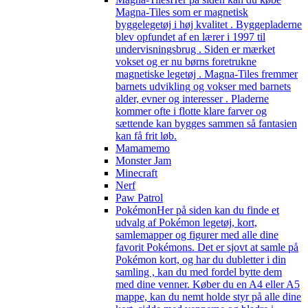
Magna-Tiles som er magnetisk
byggelegetøj i høj kvalitet . Byggepladerne
blev opfundet af en lærer i 1997 til
undervisningsbrug . Siden er mærket
vokset og er nu børns foretrukne
magnetiske legetøj . Magna-Tiles fremmer
barnets udvikling og vokser med barnets
alder, evner og interesser . Pladerne
kommer ofte i flotte klare farver og
sættende kan bygges sammen så fantasien
kan få frit løb.
Mamamemo
Monster Jam
Minecraft
Nerf
Paw Patrol
Pokémon
Her på siden kan du finde et
udvalg af Pokémon legetøj, kort,
samlemapper og figurer med alle dine
favorit Pokémons. Det er sjovt at samle på
Pokémon kort, og har du dubletter i din
samling , kan du med fordel bytte dem
med dine venner. Køber du en A4 eller A5
mappe, kan du nemt holde styr på alle dine