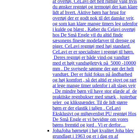
af overtøj. CeLavi det helt rigtige valg hvis
du ønsker regntøj og termotøj der kan klare
lidt af hvert. Aktive børn har brug for
overtøj der er godt nok til det danske vejr,
og som kan klare mange timers leg udenfor
i kulde og blæst . Køber du Celavi overtøj
hos De Små Engle vil du altid finde
sæsonens fineste modefarver til drenge og
piger. CeLavi regntøj med høj standard.
CeLavi er er specialister i regntøj til børn.
Deres regntøj er både vind-og vandtæt
med et højt vandsøjletryk på 5000 -10000
mm . De svejsede sømme der gør det helt
vandtæt. Der er fuld fokus på åndbarhed
og høj komfort , så det altid er sjovt og rart
at lege mange timer udenfor i alt slags vejr
. De mindre børn vil have stor glæde af de
praktiske regnbukser med smæk , justerbar
seler og klikspænder. Til de lidt større
børn er der elastik i taljen . CeLavi
Eksklusivt og miljøvenligt PU regntøj Hos
De Små Engle er vi bevidste om vores
børns fremtid og jord . Vi er derfor…
Joha
Joha børnetøj i høj kvalitet Joha blev
grundlagt i 1963 og er i dag en af