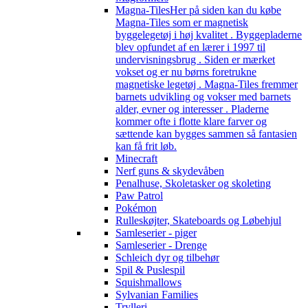
Magna-Tiles
Her på siden kan du købe
Magna-Tiles som er magnetisk
byggelegetøj i høj kvalitet . Byggepladerne
blev opfundet af en lærer i 1997 til
undervisningsbrug . Siden er mærket
vokset og er nu børns foretrukne
magnetiske legetøj . Magna-Tiles fremmer
barnets udvikling og vokser med barnets
alder, evner og interesser . Pladerne
kommer ofte i flotte klare farver og
sættende kan bygges sammen så fantasien
kan få frit løb.
Minecraft
Nerf guns & skydevåben
Penalhuse, Skoletasker og skoleting
Paw Patrol
Pokémon
Rulleskøjter, Skateboards og Løbehjul
Samleserier - piger
Samleserier - Drenge
Schleich dyr og tilbehør
Spil & Puslespil
Squishmallows
Sylvanian Families
Trylleri