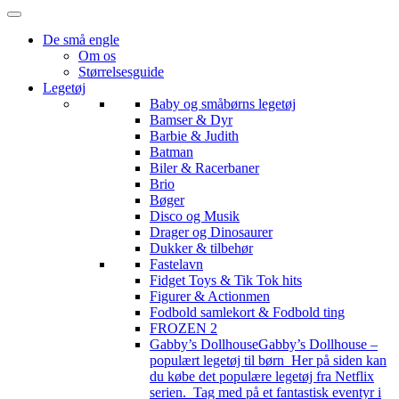
De små engle
Om os
Størrelsesguide
Legetøj
Baby og småbørns legetøj
Bamser & Dyr
Barbie & Judith
Batman
Biler & Racerbaner
Brio
Bøger
Disco og Musik
Drager og Dinosaurer
Dukker & tilbehør
Fastelavn
Fidget Toys & Tik Tok hits
Figurer & Actionmen
Fodbold samlekort & Fodbold ting
FROZEN 2
Gabby’s Dollhouse
Gabby’s Dollhouse –
populært legetøj til børn Her på siden kan
du købe det populære legetøj fra Netflix
serien. Tag med på et fantastisk eventyr i