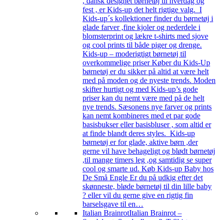
, dansk designet børnetøj til hverdag og
fest , er Kids-up det helt rigtige valg. I
Kids-up´s kollektioner finder du børnetøj i
glade farver ,fine kjoler og nederdele i
blomsterprint og lækre t-shirts med sjove
og cool prints til både piger og drenge.
Kids-up – moderigtigt børnetøj til
overkommelige priser Køber du Kids-Up
børnetøj er du sikker på altid at være helt
med på moden og de nyeste trends. Moden
skifter hurtigt og med Kids-up’s gode
priser kan du nemt være med på de helt
nye trends. Sæsonens nye farver og prints
kan nemt kombineres med et par gode
basisbukser eller basisbluser , som altid er
at finde blandt deres styles. Kids-up
børnetøj er for glade, aktive børn ,der
gerne vil have behageligt og blødt børnetøj
,til mange timers leg ,og samtidig se super
cool og smarte ud. Køb Kids-up Baby hos
De Små Engle Er du på udkig efter det
skønneste, bløde børnetøj til din lille baby
? eller vil du gerne give en rigtig fin
barselsgave til en…
Italian Brainrot
Italian Brainrot –