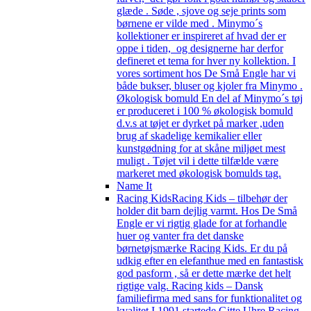
glæde . Søde , sjove og seje prints som
børnene er vilde med . Minymo´s
kollektioner er inspireret af hvad der er
oppe i tiden, og designerne har derfor
defineret et tema for hver ny kollektion. I
vores sortiment hos De Små Engle har vi
både bukser, bluser og kjoler fra Minymo .
Økologisk bomuld En del af Minymo´s tøj
er produceret i 100 % økologisk bomuld
d.v.s at tøjet er dyrket på marker ,uden
brug af skadelige kemikalier eller
kunstgødning for at skåne miljøet mest
muligt . Tøjet vil i dette tilfælde være
markeret med økologisk bomulds tag.
Name It
Racing Kids
Racing Kids – tilbehør der
holder dit barn dejlig varmt. Hos De Små
Engle er vi rigtig glade for at forhandle
huer og vanter fra det danske
børnetøjsmærke Racing Kids. Er du på
udkig efter en elefanthue med en fantastisk
god pasform , så er dette mærke det helt
rigtige valg. Racing kids – Dansk
familiefirma med sans for funktionalitet og
kvalitet I 1991 startede Gitte Uhre Racing