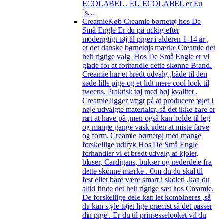
ECOLABEL . EU ECOLABEL er Eu
´s…
Creamie
Køb Creamie børnetøj hos De
Små Engle Er du på udkig efter
moderigtigt tøj til piger i alderen 1-14 år ,
er det danske børnetøjs mærke Creamie det
helt rigtige valg. Hos De Små Engle er vi
glade for at forhandle dette skønne Brand.
Creamie har et bredt udvalg ,både til den
søde lille pige og et lidt mere cool look til
tweens. Praktisk tøj med høj kvalitet .
Creamie ligger vægt på at producere tøjet i
nøje udvalgte materialer, så det ikke bare er
rart at have på ,men også kan holde til leg
og mange gange vask uden at miste farve
og form. Creamie børnetøj med mange
forskellige udtryk Hos De Små Engle
forhandler vi et bredt udvalg af kjoler,
bluser, Cardigans, bukser og nederdele fra
dette skønne mærke . Om du du skal til
fest eller bare være smart i skolen ,kan du
altid finde det helt rigtige sæt hos Creamie.
De forskellige dele kan let kombineres ,så
du kan style tøjet lige præcist så det passer
din pige . Er du til prinsesselooket vil du