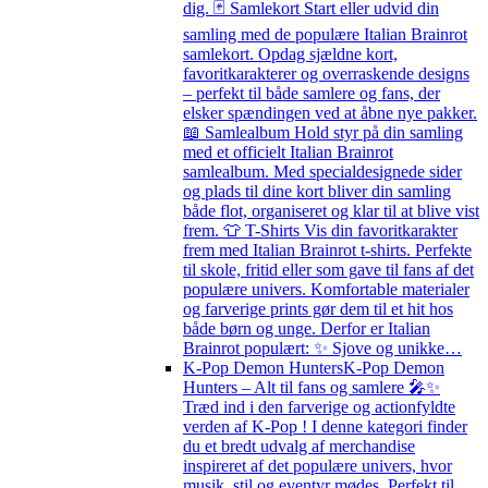
dig. 🃏 Samlekort Start eller udvid din
samling med de populære Italian Brainrot
samlekort. Opdag sjældne kort,
favoritkarakterer og overraskende designs
– perfekt til både samlere og fans, der
elsker spændingen ved at åbne nye pakker.
📖 Samlealbum Hold styr på din samling
med et officielt Italian Brainrot
samlealbum. Med specialdesignede sider
og plads til dine kort bliver din samling
både flot, organiseret og klar til at blive vist
frem. 👕 T-Shirts Vis din favoritkarakter
frem med Italian Brainrot t-shirts. Perfekte
til skole, fritid eller som gave til fans af det
populære univers. Komfortable materialer
og farverige prints gør dem til et hit hos
både børn og unge. Derfor er Italian
Brainrot populært: ✨ Sjove og unikke…
K-Pop Demon Hunters
K-Pop Demon
Hunters – Alt til fans og samlere 🎤✨
Træd ind i den farverige og actionfyldte
verden af K-Pop ! I denne kategori finder
du et bredt udvalg af merchandise
inspireret af det populære univers, hvor
musik, stil og eventyr mødes. Perfekt til