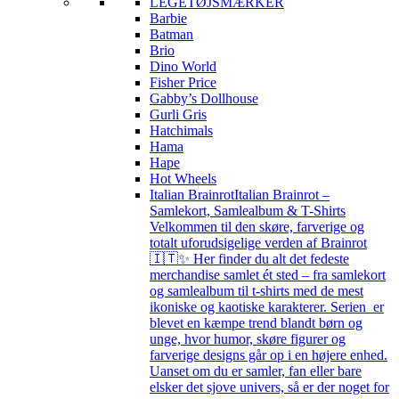
LEGETØJSMÆRKER
Barbie
Batman
Brio
Dino World
Fisher Price
Gabby’s Dollhouse
Gurli Gris
Hatchimals
Hama
Hape
Hot Wheels
Italian Brainrot
Italian Brainrot –
Samlekort, Samlealbum & T-Shirts
Velkommen til den skøre, farverige og
totalt uforudsigelige verden af Brainrot
🇮🇹✨ Her finder du alt det fedeste
merchandise samlet ét sted – fra samlekort
og samlealbum til t-shirts med de mest
ikoniske og kaotiske karakterer. Serien er
blevet en kæmpe trend blandt børn og
unge, hvor humor, skøre figurer og
farverige designs går op i en højere enhed.
Uanset om du er samler, fan eller bare
elsker det sjove univers, så er der noget for