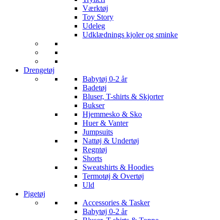
Værktøj
Toy Story
Udeleg
Udklædnings kjoler og sminke
Drengetøj
Babytøj 0-2 år
Badetøj
Bluser, T-shirts & Skjorter
Bukser
Hjemmesko & Sko
Huer & Vanter
Jumpsuits
Nattøj & Undertøj
Regntøj
Shorts
Sweatshirts & Hoodies
Termotøj & Overtøj
Uld
Pigetøj
Accessories & Tasker
Babytøj 0-2 år