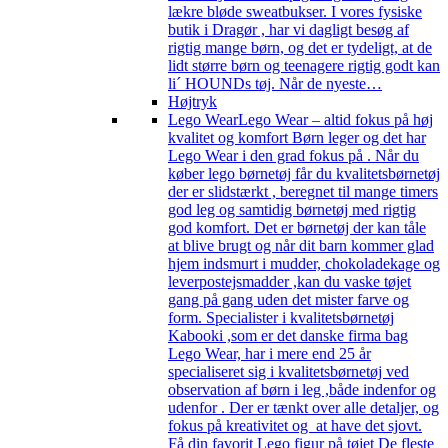
lækre bløde sweatbukser. I vores fysiske
butik i Dragør , har vi dagligt besøg af
rigtig mange børn, og det er tydeligt, at de
lidt større børn og teenagere rigtig godt kan
li´ HOUNDs tøj. Når de nyeste…
Højtryk
Lego Wear
Lego Wear – altid fokus på høj
kvalitet og komfort Børn leger og det har
Lego Wear i den grad fokus på . Når du
køber lego børnetøj får du kvalitetsbørnetøj
der er slidstærkt , beregnet til mange timers
god leg og samtidig børnetøj med rigtig
god komfort. Det er børnetøj der kan tåle
at blive brugt og når dit barn kommer glad
hjem indsmurt i mudder, chokoladekage og
leverpostejsmadder ,kan du vaske tøjet
gang på gang uden det mister farve og
form. Specialister i kvalitetsbørnetøj
Kabooki ,som er det danske firma bag
Lego Wear, har i mere end 25 år
specialiseret sig i kvalitetsbørnetøj ved
observation af børn i leg ,både indenfor og
udenfor . Der er tænkt over alle detaljer, og
fokus på kreativitet og at have det sjovt.
Få din favorit Lego figur på tøjet De fleste