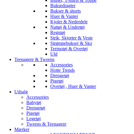
Bluser, T-shirts & Toppe
Buksedragter
Bukser & shorts
Huer & Vanter
Kjoler & Nederdele
Nattøj & Undertøj
Regntøj
Strik, Skjorter & Veste
Strømpebukser & Sko
Termotøj & Overtøj
Uld
Teenagere & Tweens
Accessories
Hotte Trends
Drengetøj
Pigetøj
Overtøj , Huer & Vanter
Udsalg
Accessories
Babytøj
Drengetøj
Pigetøj
Legetøj
Tweens & Teenagere
Mærker