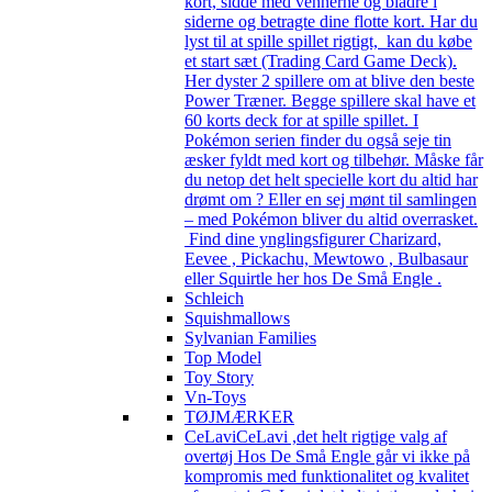
kort, sidde med vennerne og bladre i
siderne og betragte dine flotte kort. Har du
lyst til at spille spillet rigtigt, kan du købe
et start sæt (Trading Card Game Deck).
Her dyster 2 spillere om at blive den beste
Power Træner. Begge spillere skal have et
60 korts deck for at spille spillet. I
Pokémon serien finder du også seje tin
æsker fyldt med kort og tilbehør. Måske får
du netop det helt specielle kort du altid har
drømt om ? Eller en sej mønt til samlingen
– med Pokémon bliver du altid overrasket.
Find dine ynglingsfigurer Charizard,
Eevee , Pickachu, Mewtowo , Bulbasaur
eller Squirtle her hos De Små Engle .
Schleich
Squishmallows
Sylvanian Families
Top Model
Toy Story
Vn-Toys
TØJMÆRKER
CeLavi
CeLavi ,det helt rigtige valg af
overtøj Hos De Små Engle går vi ikke på
kompromis med funktionalitet og kvalitet