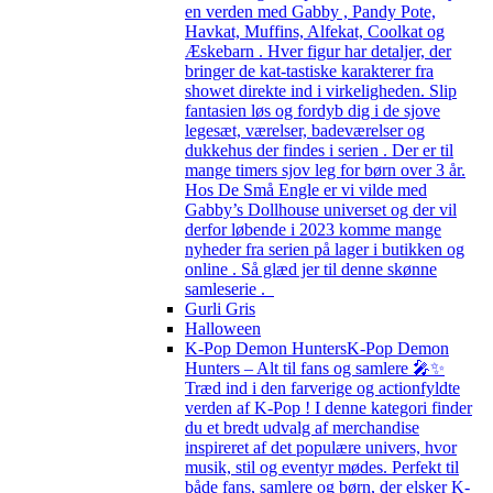
en verden med Gabby , Pandy Pote,
Havkat, Muffins, Alfekat, Coolkat og
Æskebarn . Hver figur har detaljer, der
bringer de kat-tastiske karakterer fra
showet direkte ind i virkeligheden. Slip
fantasien løs og fordyb dig i de sjove
legesæt, værelser, badeværelser og
dukkehus der findes i serien . Der er til
mange timers sjov leg for børn over 3 år.
Hos De Små Engle er vi vilde med
Gabby’s Dollhouse universet og der vil
derfor løbende i 2023 komme mange
nyheder fra serien på lager i butikken og
online . Så glæd jer til denne skønne
samleserie .
Gurli Gris
Halloween
K-Pop Demon Hunters
K-Pop Demon
Hunters – Alt til fans og samlere 🎤✨
Træd ind i den farverige og actionfyldte
verden af K-Pop ! I denne kategori finder
du et bredt udvalg af merchandise
inspireret af det populære univers, hvor
musik, stil og eventyr mødes. Perfekt til
både fans, samlere og børn, der elsker K-