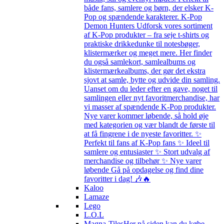
både fans, samlere og børn, der elsker K-
Pop og spændende karakterer. K-Pop
Demon Hunters Udforsk vores sortiment
af K-Pop produkter – fra seje t-shirts og
praktiske drikkedunke til notesbøger,
klistermærker og meget mere. Her finder
du også samlekort, samlealbums og
klistermærkealbums, der gør det ekstra
sjovt at samle, bytte og udvide din samling.
Uanset om du leder efter en gave, noget til
samlingen eller nyt favoritmerchandise, har
vi masser af spændende K-Pop produkter.
Nye varer kommer løbende, så hold øje
med kategorien og vær blandt de første til
at få fingrene i de nyeste favoritter. ✨
Perfekt til fans af K-Pop fans ✨ Ideel til
samlere og entusiaster ✨ Stort udvalg af
merchandise og tilbehør ✨ Nye varer
løbende Gå på opdagelse og find dine
favoritter i dag! 🎶🔥
Kaloo
Lamaze
Lego
L.O.L
Magna-Tiles
Her på siden kan du købe