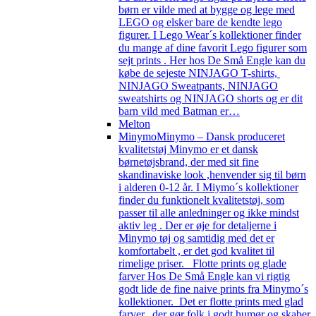
børn er vilde med at bygge og lege med
LEGO og elsker bare de kendte lego
figurer. I Lego Wear´s kollektioner finder
du mange af dine favorit Lego figurer som
sejt prints . Her hos De Små Engle kan du
købe de sejeste NINJAGO T-shirts,
NINJAGO Sweatpants, NINJAGO
sweatshirts og NINJAGO shorts og er dit
barn vild med Batman er…
Melton
Minymo
Minymo – Dansk produceret
kvalitetstøj Minymo er et dansk
børnetøjsbrand, der med sit fine
skandinaviske look ,henvender sig til børn
i alderen 0-12 år. I Miymo´s kollektioner
finder du funktionelt kvalitetstøj, som
passer til alle anledninger og ikke mindst
aktiv leg . Der er øje for detaljerne i
Minymo tøj og samtidig med det er
komfortabelt , er det god kvalitet til
rimelige priser. Flotte prints og glade
farver Hos De Små Engle kan vi rigtig
godt lide de fine naive prints fra Minymo´s
kollektioner. Det er flotte prints med glad
farver, der gør folk i godt humør og skaber