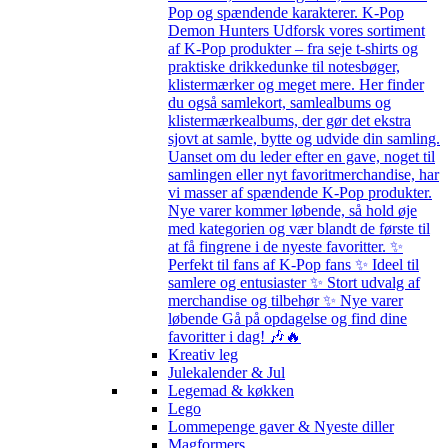
Pop og spændende karakterer. K-Pop
Demon Hunters Udforsk vores sortiment
af K-Pop produkter – fra seje t-shirts og
praktiske drikkedunke til notesbøger,
klistermærker og meget mere. Her finder
du også samlekort, samlealbums og
klistermærkealbums, der gør det ekstra
sjovt at samle, bytte og udvide din samling.
Uanset om du leder efter en gave, noget til
samlingen eller nyt favoritmerchandise, har
vi masser af spændende K-Pop produkter.
Nye varer kommer løbende, så hold øje
med kategorien og vær blandt de første til
at få fingrene i de nyeste favoritter. ✨
Perfekt til fans af K-Pop fans ✨ Ideel til
samlere og entusiaster ✨ Stort udvalg af
merchandise og tilbehør ✨ Nye varer
løbende Gå på opdagelse og find dine
favoritter i dag! 🎶🔥
Kreativ leg
Julekalender & Jul
Legemad & køkken
Lego
Lommepenge gaver & Nyeste diller
Magformers