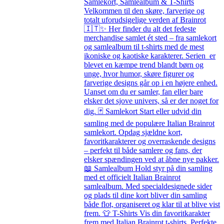
Samlekort, Samlealbum & T-Shirts
Velkommen til den skøre, farverige og
totalt uforudsigelige verden af Brainrot
🇮🇹✨ Her finder du alt det fedeste
merchandise samlet ét sted – fra samlekort
og samlealbum til t-shirts med de mest
ikoniske og kaotiske karakterer. Serien er
blevet en kæmpe trend blandt børn og
unge, hvor humor, skøre figurer og
farverige designs går op i en højere enhed.
Uanset om du er samler, fan eller bare
elsker det sjove univers, så er der noget for
dig. 🃏 Samlekort Start eller udvid din
samling med de populære Italian Brainrot
samlekort. Opdag sjældne kort,
favoritkarakterer og overraskende designs
– perfekt til både samlere og fans, der
elsker spændingen ved at åbne nye pakker.
📖 Samlealbum Hold styr på din samling
med et officielt Italian Brainrot
samlealbum. Med specialdesignede sider
og plads til dine kort bliver din samling
både flot, organiseret og klar til at blive vist
frem. 👕 T-Shirts Vis din favoritkarakter
frem med Italian Brainrot t-shirts. Perfekte