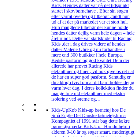
Kids. Hendes datter var på det tidspunkt
startet i skovbørnehave . Efter sin søgen
efter varmt overtøj og tilbehør ,fandt hun
ud af at der på markedet var et stort hul.
Hun manglede tilbehør der kunne holde
hendes datter dejlig varm hele dagen – hele
året rundt. Dette var startskudet til Racing
Kids ,der i dag drives videre af hendes
datter Malene Uhre og nu forhandles i
mere end 300 butikker i hele Europa.
Bedste pasform og god kvalitet Dem der
allerede har prøvet Racing Kids
elefanthuer og huer , vil nok give os ret i at
de har en super god pasform. Samtidig er
du aldrig i tvivl om at dit barn holdes dejlig
varm hver dag. I deres kollektion finder du
mange fine uld elefanthuer med ekstra
isolering ved ørerne og…
Kids-Up
Køb Kids-up børnetøj hos De
Små Engle Det Danske børnetøjsfirma
Kompagniet af 1991 står bag dette lækre
børnetøjsmærke Kids-Up. Har du børn i
alderen 0-10 år og søger smart, moderigtigt