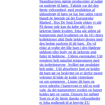
Skandinaviens største producenter af nattøj
og undertøj til børn. Faktisk var det den
første virksomhed, med produktion af
uldundertøj til børn og har lige siden været
blandt de førende på det Europæiske
Marked . Hos De Små Engle elsker vi uld
På denne side kan du købe uld i den
lækreste bløde kvalitet. Joha går aldrig på
kompromis med kvaliteten og du vil i deres
kollektioner altid finde lækkert design med
den bedste pasform til dit barn. Du vil
elske at svøbe det lille barn i den blødeste
ulddragt eller body og de lækreste små
futter til fødderne. Uldens egenskaber Uld
regulerer helt naturligt temperaturen med
sin isoleringsevne , hvilket gør produktet
helt unikt . Uld absorberer fugt og holder
dit barn tør og beskyttet og er derfor meget
velegnet til både de kolde vinterdage
og om sommeren . Ligger dit barn og
sover udenfor i barnevogn er uld en godt
valg, da det transporterer sveden og barnet
holdes tørt og varmt. Omsorg for miljøet
Som en af de første danske virksomheder
er Joha godkendt til at benytte EU