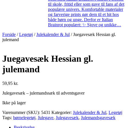
til skole, fritid eller som gave til fans af det
populære univers. Komfortable materialer
og farverige prints gør dem til et hit hos
både børn og unge. Derfor er Italian
Brainrot populært: ✨ Sjove og unikke…
Forside
/
Legetøj
/
Julekalender & Jul
/ Juegavesæk Hessian gl.
julemand
Juegavesæk Hessian gl.
julemand
59,95
kr.
Julegavesæk – julemandssæk til adventsgaver
Ikke på lager
Varenummer (SKU):
5431
Kategorier:
Julekalender & Jul
,
Legetøj
Tags:
børnelegetøj
,
Julegave
,
Julegavesæk
,
Julemandsgavesæk
Beskrivelse