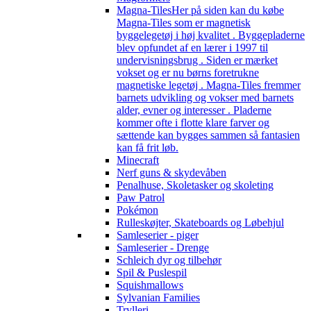
Magna-Tiles
Her på siden kan du købe
Magna-Tiles som er magnetisk
byggelegetøj i høj kvalitet . Byggepladerne
blev opfundet af en lærer i 1997 til
undervisningsbrug . Siden er mærket
vokset og er nu børns foretrukne
magnetiske legetøj . Magna-Tiles fremmer
barnets udvikling og vokser med barnets
alder, evner og interesser . Pladerne
kommer ofte i flotte klare farver og
sættende kan bygges sammen så fantasien
kan få frit løb.
Minecraft
Nerf guns & skydevåben
Penalhuse, Skoletasker og skoleting
Paw Patrol
Pokémon
Rulleskøjter, Skateboards og Løbehjul
Samleserier - piger
Samleserier - Drenge
Schleich dyr og tilbehør
Spil & Puslespil
Squishmallows
Sylvanian Families
Trylleri