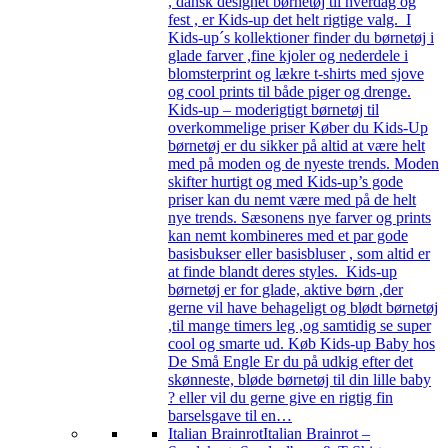
, dansk designet børnetøj til hverdag og
fest , er Kids-up det helt rigtige valg. I
Kids-up´s kollektioner finder du børnetøj i
glade farver ,fine kjoler og nederdele i
blomsterprint og lækre t-shirts med sjove
og cool prints til både piger og drenge.
Kids-up – moderigtigt børnetøj til
overkommelige priser Køber du Kids-Up
børnetøj er du sikker på altid at være helt
med på moden og de nyeste trends. Moden
skifter hurtigt og med Kids-up’s gode
priser kan du nemt være med på de helt
nye trends. Sæsonens nye farver og prints
kan nemt kombineres med et par gode
basisbukser eller basisbluser , som altid er
at finde blandt deres styles. Kids-up
børnetøj er for glade, aktive børn ,der
gerne vil have behageligt og blødt børnetøj
,til mange timers leg ,og samtidig se super
cool og smarte ud. Køb Kids-up Baby hos
De Små Engle Er du på udkig efter det
skønneste, bløde børnetøj til din lille baby
? eller vil du gerne give en rigtig fin
barselsgave til en…
Italian Brainrot
Italian Brainrot –