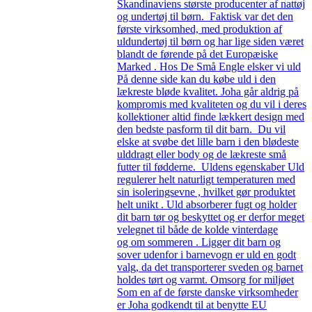
Skandinaviens største producenter af nattøj
og undertøj til børn. Faktisk var det den
første virksomhed, med produktion af
uldundertøj til børn og har lige siden været
blandt de førende på det Europæiske
Marked . Hos De Små Engle elsker vi uld
På denne side kan du købe uld i den
lækreste bløde kvalitet. Joha går aldrig på
kompromis med kvaliteten og du vil i deres
kollektioner altid finde lækkert design med
den bedste pasform til dit barn. Du vil
elske at svøbe det lille barn i den blødeste
ulddragt eller body og de lækreste små
futter til fødderne. Uldens egenskaber Uld
regulerer helt naturligt temperaturen med
sin isoleringsevne , hvilket gør produktet
helt unikt . Uld absorberer fugt og holder
dit barn tør og beskyttet og er derfor meget
velegnet til både de kolde vinterdage
og om sommeren . Ligger dit barn og
sover udenfor i barnevogn er uld en godt
valg, da det transporterer sveden og barnet
holdes tørt og varmt. Omsorg for miljøet
Som en af de første danske virksomheder
er Joha godkendt til at benytte EU