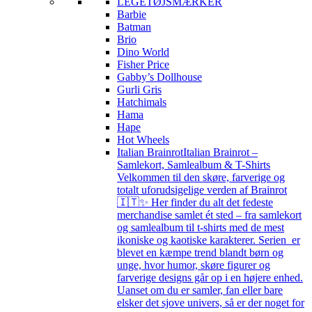
LEGETØJSMÆRKER
Barbie
Batman
Brio
Dino World
Fisher Price
Gabby’s Dollhouse
Gurli Gris
Hatchimals
Hama
Hape
Hot Wheels
Italian Brainrot
Italian Brainrot –
Samlekort, Samlealbum & T-Shirts
Velkommen til den skøre, farverige og
totalt uforudsigelige verden af Brainrot
🇮🇹✨ Her finder du alt det fedeste
merchandise samlet ét sted – fra samlekort
og samlealbum til t-shirts med de mest
ikoniske og kaotiske karakterer. Serien er
blevet en kæmpe trend blandt børn og
unge, hvor humor, skøre figurer og
farverige designs går op i en højere enhed.
Uanset om du er samler, fan eller bare
elsker det sjove univers, så er der noget for