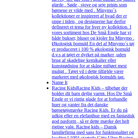
glæde . Søde , sjove og seje prints som
børnene er vilde med . Minymo´s
kollektioner er inspireret af hvad der er
oppe i tiden, og designerne har derfor
defineret et tema for hver ny kollektion. I
vores sortiment hos De Små Engle har vi
både bukser, bluser og kjoler fra Minymo .
Økologisk bomuld En del af Minymo´s tøj
er produceret i 100 % økologisk bomuld
d.v.s at tøjet er dyrket på marker ,uden
brug af skadelige kemikalier eller
kunstgødning for at skåne miljøet mest
muligt . Tøjet vil i dette tilfælde være
markeret med økologisk bomulds tag.
Name It
Racing Kids
Racing Kids – tilbehør der
holder dit barn dejlig varmt. Hos De Små
Engle er vi rigtig glade for at forhandle
huer og vanter fra det danske
børnetøjsmærke Racing Kids. Er du på
udkig efter en elefanthue med en fantastisk
god pasform , så er dette mærke det helt
rigtige valg. Racing kids – Dansk
familiefirma med sans for funktionalitet og
kvalitet I 1991 startede Gitte Uhre Racing