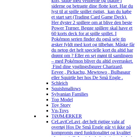
kort, sidde med vennerne og bladre i
siderne og betragte dine flotte kort. Har du
lyst til at spille spillet rigtigt, kan du købe
et start sæt (Trading Card Game Deck).
Her dyster 2 spillere om at blive den beste
Power Træner. Begge spillere skal have et
60 korts deck for at spille spillet. I
Pokémon serien finder du også seje tin
æsker fyldt med kort og tilbehør. Måske får
du netop det helt specielle kort du altid har
drømt om ? Eller en sej mønt til samlingen
– med Pokémon bliver du altid overrasket.
Find dine ynglingsfigurer Charizard,
Eevee , Pickachu, Mewtowo , Bulbasaur
eller Squirtle her hos De Små Engle .
Schleich
Squishmallows
Sylvanian Families
Top Model
Toy Story
Vn-Toys
TØJMÆRKER
CeLavi
CeLavi ,det helt rigtige valg af
overtøj Hos De Små Engle går vi ikke på
kompromis med funktionalitet og kvalitet