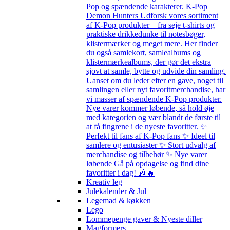
Pop og spændende karakterer. K-Pop
Demon Hunters Udforsk vores sortiment
af K-Pop produkter – fra seje t-shirts og
praktiske drikkedunke til notesbøger,
klistermærker og meget mere. Her finder
du også samlekort, samlealbums og
klistermærkealbums, der gør det ekstra
sjovt at samle, bytte og udvide din samling.
Uanset om du leder efter en gave, noget til
samlingen eller nyt favoritmerchandise, har
vi masser af spændende K-Pop produkter.
Nye varer kommer løbende, så hold øje
med kategorien og vær blandt de første til
at få fingrene i de nyeste favoritter. ✨
Perfekt til fans af K-Pop fans ✨ Ideel til
samlere og entusiaster ✨ Stort udvalg af
merchandise og tilbehør ✨ Nye varer
løbende Gå på opdagelse og find dine
favoritter i dag! 🎶🔥
Kreativ leg
Julekalender & Jul
Legemad & køkken
Lego
Lommepenge gaver & Nyeste diller
Magformers