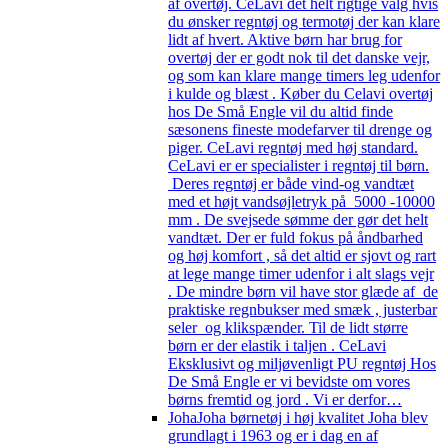
af overtøj. CeLavi det helt rigtige valg hvis
du ønsker regntøj og termotøj der kan klare
lidt af hvert. Aktive børn har brug for
overtøj der er godt nok til det danske vejr,
og som kan klare mange timers leg udenfor
i kulde og blæst . Køber du Celavi overtøj
hos De Små Engle vil du altid finde
sæsonens fineste modefarver til drenge og
piger. CeLavi regntøj med høj standard.
CeLavi er er specialister i regntøj til børn.
Deres regntøj er både vind-og vandtæt
med et højt vandsøjletryk på 5000 -10000
mm . De svejsede sømme der gør det helt
vandtæt. Der er fuld fokus på åndbarhed
og høj komfort , så det altid er sjovt og rart
at lege mange timer udenfor i alt slags vejr
. De mindre børn vil have stor glæde af de
praktiske regnbukser med smæk , justerbar
seler og klikspænder. Til de lidt større
børn er der elastik i taljen . CeLavi
Eksklusivt og miljøvenligt PU regntøj Hos
De Små Engle er vi bevidste om vores
børns fremtid og jord . Vi er derfor…
Joha
Joha børnetøj i høj kvalitet Joha blev
grundlagt i 1963 og er i dag en af