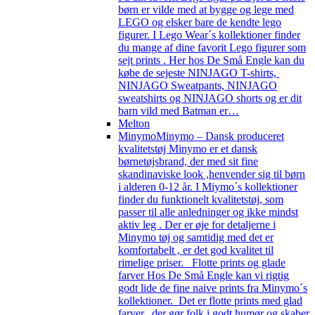
børn er vilde med at bygge og lege med
LEGO og elsker bare de kendte lego
figurer. I Lego Wear´s kollektioner finder
du mange af dine favorit Lego figurer som
sejt prints . Her hos De Små Engle kan du
købe de sejeste NINJAGO T-shirts,
NINJAGO Sweatpants, NINJAGO
sweatshirts og NINJAGO shorts og er dit
barn vild med Batman er…
Melton
Minymo
Minymo – Dansk produceret
kvalitetstøj Minymo er et dansk
børnetøjsbrand, der med sit fine
skandinaviske look ,henvender sig til børn
i alderen 0-12 år. I Miymo´s kollektioner
finder du funktionelt kvalitetstøj, som
passer til alle anledninger og ikke mindst
aktiv leg . Der er øje for detaljerne i
Minymo tøj og samtidig med det er
komfortabelt , er det god kvalitet til
rimelige priser. Flotte prints og glade
farver Hos De Små Engle kan vi rigtig
godt lide de fine naive prints fra Minymo´s
kollektioner. Det er flotte prints med glad
farver, der gør folk i godt humør og skaber