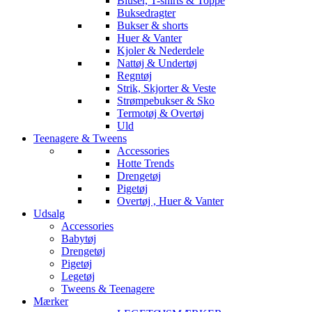
Bluser, T-shirts & Toppe
Buksedragter
Bukser & shorts
Huer & Vanter
Kjoler & Nederdele
Nattøj & Undertøj
Regntøj
Strik, Skjorter & Veste
Strømpebukser & Sko
Termotøj & Overtøj
Uld
Teenagere & Tweens
Accessories
Hotte Trends
Drengetøj
Pigetøj
Overtøj , Huer & Vanter
Udsalg
Accessories
Babytøj
Drengetøj
Pigetøj
Legetøj
Tweens & Teenagere
Mærker