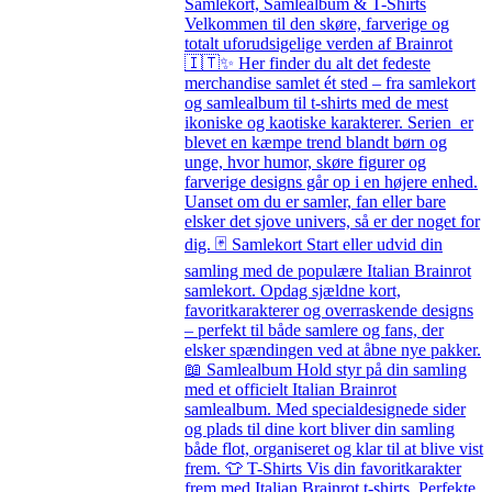
Samlekort, Samlealbum & T-Shirts
Velkommen til den skøre, farverige og
totalt uforudsigelige verden af Brainrot
🇮🇹✨ Her finder du alt det fedeste
merchandise samlet ét sted – fra samlekort
og samlealbum til t-shirts med de mest
ikoniske og kaotiske karakterer. Serien er
blevet en kæmpe trend blandt børn og
unge, hvor humor, skøre figurer og
farverige designs går op i en højere enhed.
Uanset om du er samler, fan eller bare
elsker det sjove univers, så er der noget for
dig. 🃏 Samlekort Start eller udvid din
samling med de populære Italian Brainrot
samlekort. Opdag sjældne kort,
favoritkarakterer og overraskende designs
– perfekt til både samlere og fans, der
elsker spændingen ved at åbne nye pakker.
📖 Samlealbum Hold styr på din samling
med et officielt Italian Brainrot
samlealbum. Med specialdesignede sider
og plads til dine kort bliver din samling
både flot, organiseret og klar til at blive vist
frem. 👕 T-Shirts Vis din favoritkarakter
frem med Italian Brainrot t-shirts. Perfekte