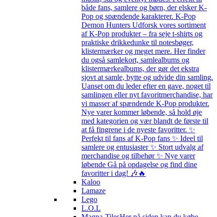
både fans, samlere og børn, der elsker K-
Pop og spændende karakterer. K-Pop
Demon Hunters Udforsk vores sortiment
af K-Pop produkter – fra seje t-shirts og
praktiske drikkedunke til notesbøger,
klistermærker og meget mere. Her finder
du også samlekort, samlealbums og
klistermærkealbums, der gør det ekstra
sjovt at samle, bytte og udvide din samling.
Uanset om du leder efter en gave, noget til
samlingen eller nyt favoritmerchandise, har
vi masser af spændende K-Pop produkter.
Nye varer kommer løbende, så hold øje
med kategorien og vær blandt de første til
at få fingrene i de nyeste favoritter. ✨
Perfekt til fans af K-Pop fans ✨ Ideel til
samlere og entusiaster ✨ Stort udvalg af
merchandise og tilbehør ✨ Nye varer
løbende Gå på opdagelse og find dine
favoritter i dag! 🎶🔥
Kaloo
Lamaze
Lego
L.O.L
Magna-Tiles
Her på siden kan du købe