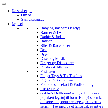
De små engle
Om os
Størrelsesguide
Legetøj
Baby og småbørns legetøj
Bamser & Dyr
Barbie & Judith
Batman
Biler & Racerbaner
Brio
Bøger
Disco og Musik
Drager og Dinosaurer
Dukker & tilbehør
Fastelavn
Fidget Toys & Tik Tok hits
Figurer & Actionmen
Fodbold samlekort & Fodbold ting
FROZEN 2
Gabby’s Dollhouse
Gabby’s Dollhouse –
populært legetøj til børn Her på siden kan
du købe det populære legetøj fra Netflix
serien. Tag med på et fantastisk eventyr i