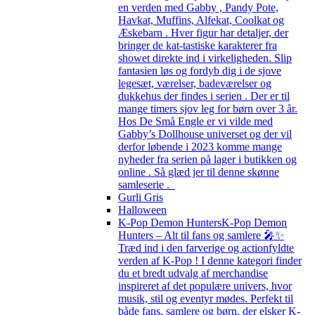
en verden med Gabby , Pandy Pote,
Havkat, Muffins, Alfekat, Coolkat og
Æskebarn . Hver figur har detaljer, der
bringer de kat-tastiske karakterer fra
showet direkte ind i virkeligheden. Slip
fantasien løs og fordyb dig i de sjove
legesæt, værelser, badeværelser og
dukkehus der findes i serien . Der er til
mange timers sjov leg for børn over 3 år.
Hos De Små Engle er vi vilde med
Gabby’s Dollhouse universet og der vil
derfor løbende i 2023 komme mange
nyheder fra serien på lager i butikken og
online . Så glæd jer til denne skønne
samleserie .
Gurli Gris
Halloween
K-Pop Demon Hunters
K-Pop Demon
Hunters – Alt til fans og samlere 🎤✨
Træd ind i den farverige og actionfyldte
verden af K-Pop ! I denne kategori finder
du et bredt udvalg af merchandise
inspireret af det populære univers, hvor
musik, stil og eventyr mødes. Perfekt til
både fans, samlere og børn, der elsker K-