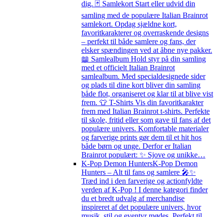
dig. 🃏 Samlekort Start eller udvid din
samling med de populære Italian Brainrot
samlekort. Opdag sjældne kort,
favoritkarakterer og overraskende designs
– perfekt til både samlere og fans, der
elsker spændingen ved at åbne nye pakker.
📖 Samlealbum Hold styr på din samling
med et officielt Italian Brainrot
samlealbum. Med specialdesignede sider
og plads til dine kort bliver din samling
både flot, organiseret og klar til at blive vist
frem. 👕 T-Shirts Vis din favoritkarakter
frem med Italian Brainrot t-shirts. Perfekte
til skole, fritid eller som gave til fans af det
populære univers. Komfortable materialer
og farverige prints gør dem til et hit hos
både børn og unge. Derfor er Italian
Brainrot populært: ✨ Sjove og unikke…
K-Pop Demon Hunters
K-Pop Demon
Hunters – Alt til fans og samlere 🎤✨
Træd ind i den farverige og actionfyldte
verden af K-Pop ! I denne kategori finder
du et bredt udvalg af merchandise
inspireret af det populære univers, hvor
musik, stil og eventyr mødes. Perfekt til