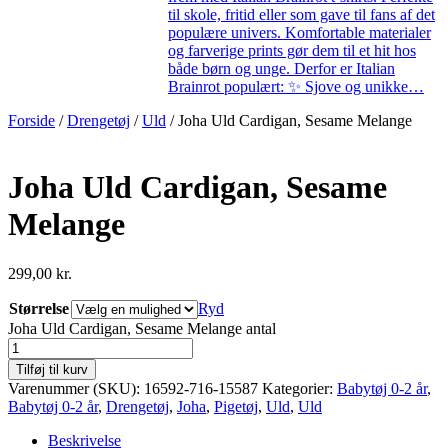
til skole, fritid eller som gave til fans af det
populære univers. Komfortable materialer
og farverige prints gør dem til et hit hos
både børn og unge. Derfor er Italian
Brainrot populært: ✨ Sjove og unikke…
Forside
/
Drengetøj
/
Uld
/ Joha Uld Cardigan, Sesame Melange
Joha Uld Cardigan, Sesame
Melange
299,00
kr.
Størrelse
Ryd
Joha Uld Cardigan, Sesame Melange antal
Tilføj til kurv
Varenummer (SKU):
16592-716-15587
Kategorier:
Babytøj 0-2 år
,
Babytøj 0-2 år
,
Drengetøj
,
Joha
,
Pigetøj
,
Uld
,
Uld
Beskrivelse