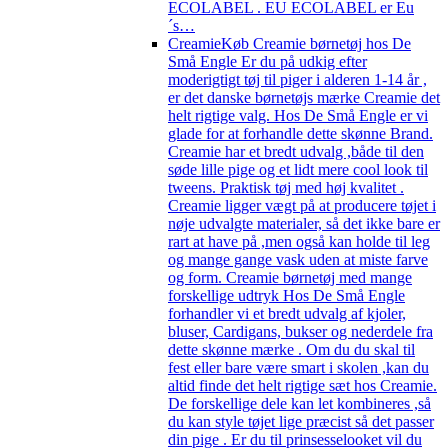
ECOLABEL . EU ECOLABEL er Eu
´s…
Creamie
Køb Creamie børnetøj hos De
Små Engle Er du på udkig efter
moderigtigt tøj til piger i alderen 1-14 år ,
er det danske børnetøjs mærke Creamie det
helt rigtige valg. Hos De Små Engle er vi
glade for at forhandle dette skønne Brand.
Creamie har et bredt udvalg ,både til den
søde lille pige og et lidt mere cool look til
tweens. Praktisk tøj med høj kvalitet .
Creamie ligger vægt på at producere tøjet i
nøje udvalgte materialer, så det ikke bare er
rart at have på ,men også kan holde til leg
og mange gange vask uden at miste farve
og form. Creamie børnetøj med mange
forskellige udtryk Hos De Små Engle
forhandler vi et bredt udvalg af kjoler,
bluser, Cardigans, bukser og nederdele fra
dette skønne mærke . Om du du skal til
fest eller bare være smart i skolen ,kan du
altid finde det helt rigtige sæt hos Creamie.
De forskellige dele kan let kombineres ,så
du kan style tøjet lige præcist så det passer
din pige . Er du til prinsesselooket vil du