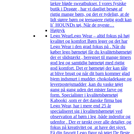
lækre bløde sweatbukser. I vores fysiske
butik i Dragør , har vi dagligt besøg af
rigtig mange børn, og det er tydeligt, at de
lidt større børn og teenagere rigtig godt kan
li´ HOUNDs tøj. Når de nyeste…
Højtryk
Lego Wear
Lego Wear – altid fokus på høj
kvalitet og komfort Børn leger og det har
Lego Wear i den grad fokus på . Når du
køber lego børnetøj får du kvalitetsbørnetøj
der er slidstærkt , beregnet til mange timers
god leg og samtidig børnetøj med rigtig
god komfort. Det er børnetøj der kan tåle
at blive brugt og når dit barn kommer glad
hjem indsmurt i mudder, chokoladekage og
leverpostejsmadder ,kan du vaske tøjet
gang på gang uden det mister farve og
form. Specialister i kvalitetsbørnetøj
Kabooki ,som er det danske firma bag
Lego Wear, har i mere end 25 år
specialiseret sig i kvalitetsbørnetøj ved
observation af børn i leg ,både indenfor og
udenfor . Der er tænkt over alle detaljer, og
fokus på kreativitet og at have det sjovt.
Få din favorit Lego figur på tøjet De fleste