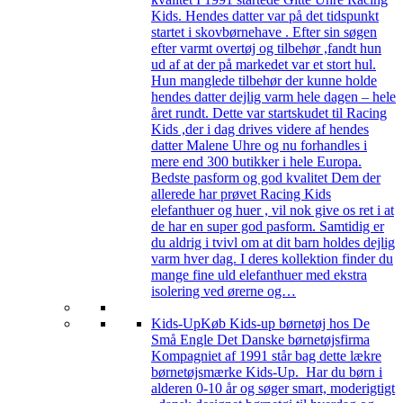
Kids. Hendes datter var på det tidspunkt
startet i skovbørnehave . Efter sin søgen
efter varmt overtøj og tilbehør ,fandt hun
ud af at der på markedet var et stort hul.
Hun manglede tilbehør der kunne holde
hendes datter dejlig varm hele dagen – hele
året rundt. Dette var startskudet til Racing
Kids ,der i dag drives videre af hendes
datter Malene Uhre og nu forhandles i
mere end 300 butikker i hele Europa.
Bedste pasform og god kvalitet Dem der
allerede har prøvet Racing Kids
elefanthuer og huer , vil nok give os ret i at
de har en super god pasform. Samtidig er
du aldrig i tvivl om at dit barn holdes dejlig
varm hver dag. I deres kollektion finder du
mange fine uld elefanthuer med ekstra
isolering ved ørerne og…
Kids-Up
Køb Kids-up børnetøj hos De
Små Engle Det Danske børnetøjsfirma
Kompagniet af 1991 står bag dette lækre
børnetøjsmærke Kids-Up. Har du børn i
alderen 0-10 år og søger smart, moderigtigt