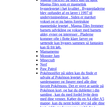
Magna-Tiles som er magnetisk
byggelegetøj i høj kvalitet . Byggepladerne
blev opfundet af en lærer i 1997 til
undervisningsbrug . Siden er mærket
vokset og er nu børns foretrukne
magnetiske legetøj . Magna-Tiles fremmer
barnets udvikling og vokser med barnets
alder, evner og interesser . Pladerne
kommer ofte i flotte klare farver og
sættende kan bygges sammen så fantasien
kan få frit løb.
Mamamemo
Monster Jam
Minecraft
Nerf
Paw Patrol
Pokémon
Her på siden kan du finde et
udvalg af Pokémon legetøj, kort,
samlemapper og figurer med alle dine
favorit Pokémons. Det er sjovt at samle på
Pokémon kort, og har du dubletter i din
samling , kan du med fordel bytte dem
med dine venner. Køber du en A4 eller A5
mappe, kan du nemt holde styr på alle dine