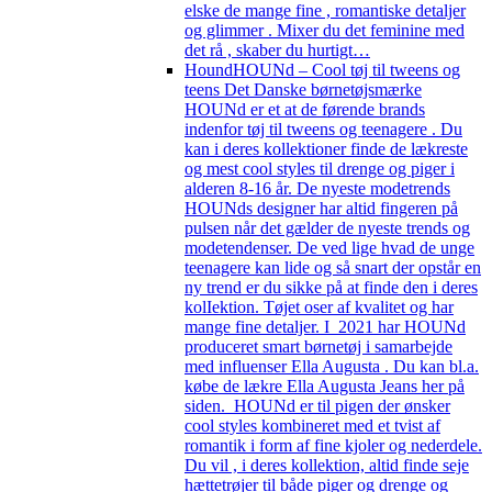
elske de mange fine , romantiske detaljer
og glimmer . Mixer du det feminine med
det rå , skaber du hurtigt…
Hound
HOUNd – Cool tøj til tweens og
teens Det Danske børnetøjsmærke
HOUNd er et at de førende brands
indenfor tøj til tweens og teenagere . Du
kan i deres kollektioner finde de lækreste
og mest cool styles til drenge og piger i
alderen 8-16 år. De nyeste modetrends
HOUNds designer har altid fingeren på
pulsen når det gælder de nyeste trends og
modetendenser. De ved lige hvad de unge
teenagere kan lide og så snart der opstår en
ny trend er du sikke på at finde den i deres
kolIektion. Tøjet oser af kvalitet og har
mange fine detaljer. I 2021 har HOUNd
produceret smart børnetøj i samarbejde
med influenser Ella Augusta . Du kan bl.a.
købe de lækre Ella Augusta Jeans her på
siden. HOUNd er til pigen der ønsker
cool styles kombineret med et tvist af
romantik i form af fine kjoler og nederdele.
Du vil , i deres kollektion, altid finde seje
hættetrøjer til både piger og drenge og