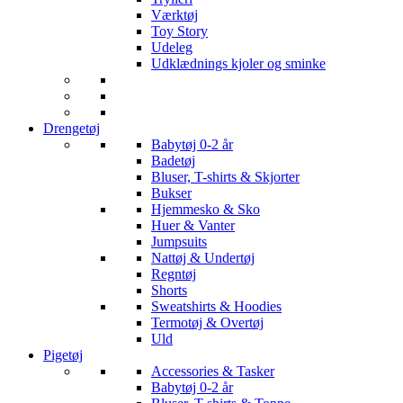
Værktøj
Toy Story
Udeleg
Udklædnings kjoler og sminke
Drengetøj
Babytøj 0-2 år
Badetøj
Bluser, T-shirts & Skjorter
Bukser
Hjemmesko & Sko
Huer & Vanter
Jumpsuits
Nattøj & Undertøj
Regntøj
Shorts
Sweatshirts & Hoodies
Termotøj & Overtøj
Uld
Pigetøj
Accessories & Tasker
Babytøj 0-2 år