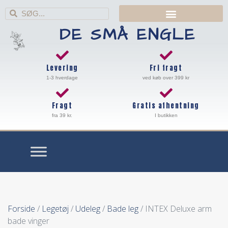
DE SMÅ ENGLE
Levering
Fri fragt
1-3 hverdage
ved køb over 399 kr
Fragt
Gratis afhentning
fra 39 kr.
I butikken
Forside
/
Legetøj
/
Udeleg
/
Bade leg
/ INTEX Deluxe arm
bade vinger