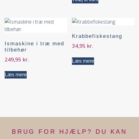
Krabbefiskestang
Ismaskine i træ med
34,95
kr.
tilbehør
249,95
kr.
Læs mere
Læs mere
BRUG FOR HJÆLP? DU KAN