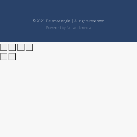
© 2021 De smaa engle | All rights reserved
Powered by
Networkmedia