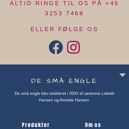
ALTID RINGE TIL OS PÅ +45
3253 7468
ELLER FØLGE OS
DE SMÅ ENGLE
De små engle blev etableret i 2003 af søstrene Lisbeth
Hansen og Annette Hansen.
Produkter
Om os