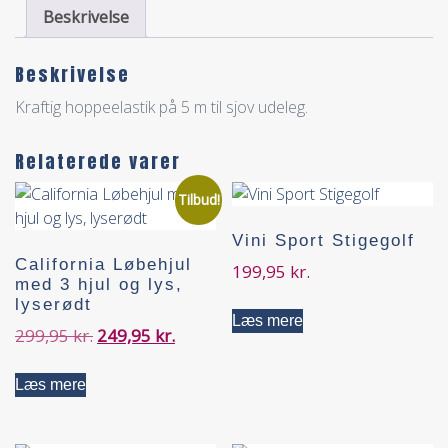
Beskrivelse
Beskrivelse
Kraftig hoppeelastik på 5 m til sjov udeleg.
Relaterede varer
Tilbud!
Vini Sport Stigegolf
California Løbehjul
199,95
kr.
med 3 hjul og lys,
lyserødt
Læs mere
299,95
kr.
249,95
kr.
Læs mere