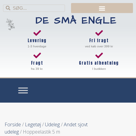
DE SMÅ ENGLE
Levering
Fri fragt
1-3 hverdage
ved køb over 399 kr
Fragt
Gratis afhentning
fra 39 kr.
I butikken
Forside
/
Legetøj
/
Udeleg
/
Andet sjovt
udeleg
/ Hoppeelastik 5 m