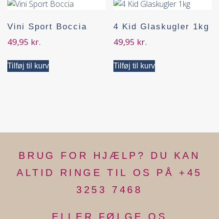
Vini Sport Boccia
4 Kid Glaskugler 1kg
49,95
kr.
49,95
kr.
Tilføj til kurv
Tilføj til kurv
BRUG FOR HJÆLP? DU KAN
ALTID RINGE TIL OS PÅ +45
3253 7468
ELLER FØLGE OS