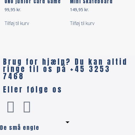
UNO junior Card Game
Mini Skateboard
99,95
kr.
149,95
kr.
Tilføj til kurv
Tilføj til kurv
Brug for hjælp? Du kan altid
ringe til os på +45 3253
7468
Eller følge os
De små engle