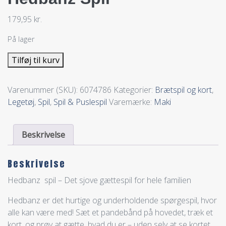
179,95
kr.
På lager
Tilføj til kurv
Varenummer (SKU):
6074786
Kategorier:
Brætspil og kort
,
Legetøj
,
Spil
,
Spil & Puslespil
Varemærke:
Maki
Beskrivelse
Beskrivelse
Hedbanz spil – Det sjove gættespil for hele familien
Hedbanz er det hurtige og underholdende spørgespil, hvor
alle kan være med! Sæt et pandebånd på hovedet, træk et
kort, og prøv at gætte, hvad du er – uden selv at se kortet.