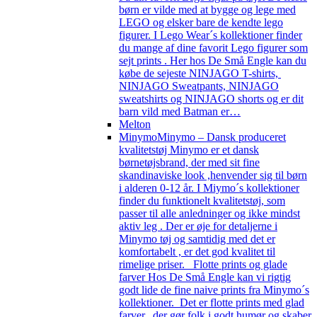
børn er vilde med at bygge og lege med
LEGO og elsker bare de kendte lego
figurer. I Lego Wear´s kollektioner finder
du mange af dine favorit Lego figurer som
sejt prints . Her hos De Små Engle kan du
købe de sejeste NINJAGO T-shirts,
NINJAGO Sweatpants, NINJAGO
sweatshirts og NINJAGO shorts og er dit
barn vild med Batman er…
Melton
Minymo
Minymo – Dansk produceret
kvalitetstøj Minymo er et dansk
børnetøjsbrand, der med sit fine
skandinaviske look ,henvender sig til børn
i alderen 0-12 år. I Miymo´s kollektioner
finder du funktionelt kvalitetstøj, som
passer til alle anledninger og ikke mindst
aktiv leg . Der er øje for detaljerne i
Minymo tøj og samtidig med det er
komfortabelt , er det god kvalitet til
rimelige priser. Flotte prints og glade
farver Hos De Små Engle kan vi rigtig
godt lide de fine naive prints fra Minymo´s
kollektioner. Det er flotte prints med glad
farver, der gør folk i godt humør og skaber