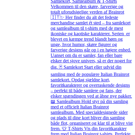
Samlekort, Samlealbum & T-Shirts
Velkommen til den skøre, farverige og
totalt uforudsigelige verden af Brainrot
🇮🇹✨ Her finder du alt det fedeste
merchandise samlet ét sted – fra samlekort
og samlealbum til t-shirts med de mest
ikoniske og kaotiske karakterer. Serien er
blevet en kæmpe trend blandt børn og
unge, hvor humor, skøre figurer og
farverige designs går op i en højere enhed.
Uanset om du er samler, fan eller bare
elsker det sjove univers, så er der noget for
dig. 🃏 Samlekort Start eller udvid din
samling med de populære Italian Brainrot
samlekort. Opdag sjældne kort,
favoritkarakterer og overraskende designs
– perfekt til både samlere og fans, der
elsker spændingen ved at åbne nye pakker.
📖 Samlealbum Hold styr på din samling
med et officielt Italian Brainrot
samlealbum. Med specialdesignede sider
og plads til dine kort bliver din samling
både flot, organiseret og klar til at blive vist
frem. 👕 T-Shirts Vis din favoritkarakter
frem med Italian Brainrot t-shirts. Perfekte