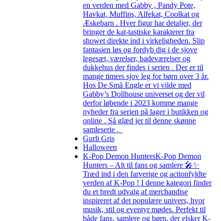
en verden med Gabby , Pandy Pote,
Havkat, Muffins, Alfekat, Coolkat og
Æskebarn . Hver figur har detaljer, der
bringer de kat-tastiske karakterer fra
showet direkte ind i virkeligheden. Slip
fantasien løs og fordyb dig i de sjove
legesæt, værelser, badeværelser og
dukkehus der findes i serien . Der er til
mange timers sjov leg for børn over 3 år.
Hos De Små Engle er vi vilde med
Gabby’s Dollhouse universet og der vil
derfor løbende i 2023 komme mange
nyheder fra serien på lager i butikken og
online . Så glæd jer til denne skønne
samleserie .
Gurli Gris
Halloween
K-Pop Demon Hunters
K-Pop Demon
Hunters – Alt til fans og samlere 🎤✨
Træd ind i den farverige og actionfyldte
verden af K-Pop ! I denne kategori finder
du et bredt udvalg af merchandise
inspireret af det populære univers, hvor
musik, stil og eventyr mødes. Perfekt til
både fans, samlere og børn, der elsker K-