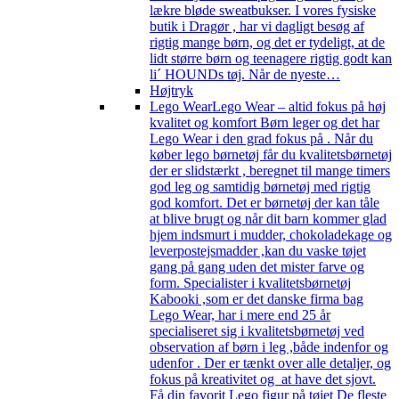
lækre bløde sweatbukser. I vores fysiske
butik i Dragør , har vi dagligt besøg af
rigtig mange børn, og det er tydeligt, at de
lidt større børn og teenagere rigtig godt kan
li´ HOUNDs tøj. Når de nyeste…
Højtryk
Lego Wear
Lego Wear – altid fokus på høj
kvalitet og komfort Børn leger og det har
Lego Wear i den grad fokus på . Når du
køber lego børnetøj får du kvalitetsbørnetøj
der er slidstærkt , beregnet til mange timers
god leg og samtidig børnetøj med rigtig
god komfort. Det er børnetøj der kan tåle
at blive brugt og når dit barn kommer glad
hjem indsmurt i mudder, chokoladekage og
leverpostejsmadder ,kan du vaske tøjet
gang på gang uden det mister farve og
form. Specialister i kvalitetsbørnetøj
Kabooki ,som er det danske firma bag
Lego Wear, har i mere end 25 år
specialiseret sig i kvalitetsbørnetøj ved
observation af børn i leg ,både indenfor og
udenfor . Der er tænkt over alle detaljer, og
fokus på kreativitet og at have det sjovt.
Få din favorit Lego figur på tøjet De fleste