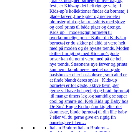
, dansk designet børnetøj til hverdag og
fest , er Kids-up det helt rigtige valg. I
Kids-up´s kollektioner finder du børnetøj i
glade farver ,fine kjoler og nederdele i
blomsterprint og lækre t-shirts med sjove
og cool prints til både piger og drenge.
Kids-up – moderigtigt børnetøj til
overkommelige priser Køber du Kids-Up
børnetøj er du sikker på altid at være helt
med på moden og de nyeste trends. Moden
skifter hurtigt og med Kids-up’s gode
priser kan du nemt være med på de helt
nye trends. Sæsonens nye farver og prints
kan nemt kombineres med et par gode
basisbukser eller basisbluser , som altid er
at finde blandt deres styles. Kids-up
børnetøj er for glade, aktive børn ,der
gerne vil have behageligt og blødt børnetøj
,til mange timers leg ,og samtidig se super
cool og smarte ud. Køb Kids-up Baby hos
De Små Engle Er du på udkig efter det
skønneste, bløde børnetøj til din lille baby
? eller vil du gerne give en rigtig fin
barselsgave til en…
Italian Brainrot
Italian Brainrot –