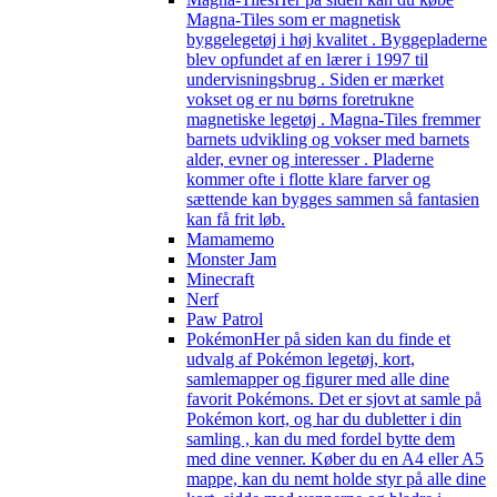
Magna-Tiles som er magnetisk
byggelegetøj i høj kvalitet . Byggepladerne
blev opfundet af en lærer i 1997 til
undervisningsbrug . Siden er mærket
vokset og er nu børns foretrukne
magnetiske legetøj . Magna-Tiles fremmer
barnets udvikling og vokser med barnets
alder, evner og interesser . Pladerne
kommer ofte i flotte klare farver og
sættende kan bygges sammen så fantasien
kan få frit løb.
Mamamemo
Monster Jam
Minecraft
Nerf
Paw Patrol
Pokémon
Her på siden kan du finde et
udvalg af Pokémon legetøj, kort,
samlemapper og figurer med alle dine
favorit Pokémons. Det er sjovt at samle på
Pokémon kort, og har du dubletter i din
samling , kan du med fordel bytte dem
med dine venner. Køber du en A4 eller A5
mappe, kan du nemt holde styr på alle dine