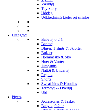
Værktøj
Toy Story
Udeleg
Udklædnings kjoler og sminke
Drengetøj
Babytøj 0-2 år
Badetøj
Bluser, T-shirts & Skjorter
Bukser
Hjemmesko & Sko
Huer & Vanter
Jumpsuits
Nattøj & Undertøj
Regntøj
Shorts
Sweatshirts & Hoodies
Termotøj & Overtøj
Uld
Pigetøj
Accessories & Tasker
Babytøj 0-2 år