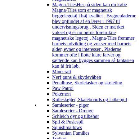
Magna-Tiles
Her på siden kan du købe
Magna-Tiles som er magnetisk
byggelegetøj i høj kvalitet . Byggepladerne
blev opfundet af en lærer i 1997 til
undervisningsbrug . Siden er mærket
vokset og er nu børns foretrukne
magnetiske legetøj . Magna-Tiles fremmer
barnets udvikling og vokser med barnets
alder, evner og interesser . Pladerne
kommer ofte i flotte klare farver og
sættende kan bygges sammen så fantasien
kan få frit løb.
Minecraft
Nerf guns & skydevåben
Penalhuse, Skoletasker og skoleting
Paw Patrol
Pokémon
Rulleskøjter, Skateboards og Løbehjul
Samleserier - piger
Samleserier - Drenge
Schleich dyr og tilbehør
Spil & Puslespil
Squishmallows
Sylvanian Families
Trylleri