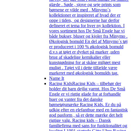
glæde . Søde , sjove og seje prints som
børnene er vilde med . Minymo´s
kollektioner er inspireret af hvad der er
oppe i tiden, og designerne har derfor
defineret et tema for hver ny kollektion. I
vores sortiment hos De Små Engle har vi
både bukser, bluser og kjoler fra Minymo .
Økologisk bomuld En del af Minymo´s tøj
er produceret i 100 % økologisk bomuld
d.v.s at tøjet er dyrket på marker ,uden
brug af skadelige kemikalier eller
kunstgødning for at skåne miljøet mest
muligt . Tøjet vil i dette tilfælde være
markeret med økologisk bomulds tag.
Name It
Racing Kids
Racing Kids – tilbehør der
holder dit barn dejlig varmt. Hos De Små
Engle er vi rigtig glade for at forhandle
huer og vanter fra det danske
børnetøjsmærke Racing Kids. Er du på
udkig efter en elefanthue med en fantastisk
god pasform , så er dette mærke det helt
rigtige valg. Racing kids – Dansk
familiefirma med sans for funktionalitet og
kvalitet I 1991 startede Gitte Uhre Racing