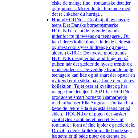
elske de mange fine , romantiske detaljer
og glimmer . Mixer du det feminine med
det rå , skaber du hurtigt…
Hound
HOUNd – Cool tøj til tweens og
teens Det Danske børnetøjsmærke
HOUNd er et at de førende brands
indenfor tøj til tweens og teenagere . Du
kan i deres kollektioner finde de lækreste
og mest cool styles til drenge og piger i
alderen 8-16 år. De nyeste modetrends
HOUNds designer har altid fingeren på
pulsen når det gælder de nyeste trends og
modetendenser. De ved lige hvad de unge
teenagere kan lide og så snart der opstår en
ny trend er du sikke på at finde den i deres
kolIektion. Tøjet oser af kvalitet og har
mange fine detaljer. I 2021 har HOUNd
produceret smart børnetøj i samarbejde
med influenser Ella Augusta . Du kan bl.a.
købe de lækre Ella Augusta Jeans her på
siden. HOUNd er til pigen der ønsker
cool styles kombineret med et tvist af
romantik i form af fine kjoler og nederdele.
Du vil , i deres kollektion, altid finde seje
hættetrøjer til både piger og drenge og