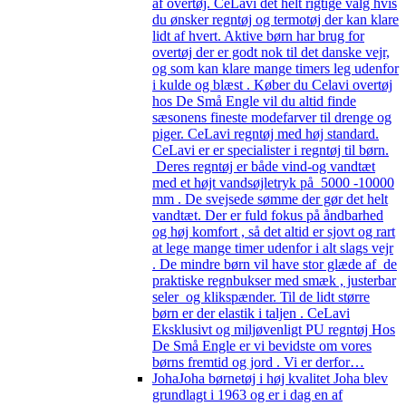
af overtøj. CeLavi det helt rigtige valg hvis
du ønsker regntøj og termotøj der kan klare
lidt af hvert. Aktive børn har brug for
overtøj der er godt nok til det danske vejr,
og som kan klare mange timers leg udenfor
i kulde og blæst . Køber du Celavi overtøj
hos De Små Engle vil du altid finde
sæsonens fineste modefarver til drenge og
piger. CeLavi regntøj med høj standard.
CeLavi er er specialister i regntøj til børn.
Deres regntøj er både vind-og vandtæt
med et højt vandsøjletryk på 5000 -10000
mm . De svejsede sømme der gør det helt
vandtæt. Der er fuld fokus på åndbarhed
og høj komfort , så det altid er sjovt og rart
at lege mange timer udenfor i alt slags vejr
. De mindre børn vil have stor glæde af de
praktiske regnbukser med smæk , justerbar
seler og klikspænder. Til de lidt større
børn er der elastik i taljen . CeLavi
Eksklusivt og miljøvenligt PU regntøj Hos
De Små Engle er vi bevidste om vores
børns fremtid og jord . Vi er derfor…
Joha
Joha børnetøj i høj kvalitet Joha blev
grundlagt i 1963 og er i dag en af