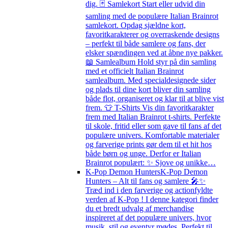
dig. 🃏 Samlekort Start eller udvid din
samling med de populære Italian Brainrot
samlekort. Opdag sjældne kort,
favoritkarakterer og overraskende designs
– perfekt til både samlere og fans, der
elsker spændingen ved at åbne nye pakker.
📖 Samlealbum Hold styr på din samling
med et officielt Italian Brainrot
samlealbum. Med specialdesignede sider
og plads til dine kort bliver din samling
både flot, organiseret og klar til at blive vist
frem. 👕 T-Shirts Vis din favoritkarakter
frem med Italian Brainrot t-shirts. Perfekte
til skole, fritid eller som gave til fans af det
populære univers. Komfortable materialer
og farverige prints gør dem til et hit hos
både børn og unge. Derfor er Italian
Brainrot populært: ✨ Sjove og unikke…
K-Pop Demon Hunters
K-Pop Demon
Hunters – Alt til fans og samlere 🎤✨
Træd ind i den farverige og actionfyldte
verden af K-Pop ! I denne kategori finder
du et bredt udvalg af merchandise
inspireret af det populære univers, hvor
musik, stil og eventyr mødes. Perfekt til