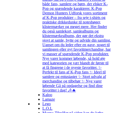
både fans, samlere og børn, der elsker K-
Pop og spændende karakterer. K-Pop
Demon Hunters Udforsk vores sortiment
af K-Pop produkter – fra seje t-shirts og
praktiske drikkedunke til notesbøger,
klistermærker og meget mere. Her finder
du også samlekort, samlealbums og
klistermærkealbums, der gør det ekstra
sjovt at samle, bytte og udvide din samling.
Uanset om du leder efter en gave, noget til
samlingen eller nyt favoritmerchandise, har
vi masser af spændende K-Pop produkter.
Nye varer kommer løbende, så hold øje
med kategorien og vær blandt de første til
at få fingrene i de nyeste favoritter. ✨
Perfekt til fans af K-Pop fans ✨ Ideel til
samlere og entusiaster ✨ Stort udvalg af
merchandise og tilbehør ✨ Nye varer
løbende Gå på opdagelse og find dine
favoritter i dag! 🎶🔥
Kaloo
Lamaze
Lego
L.O.L
Magna-Tiles
Her på siden kan du købe