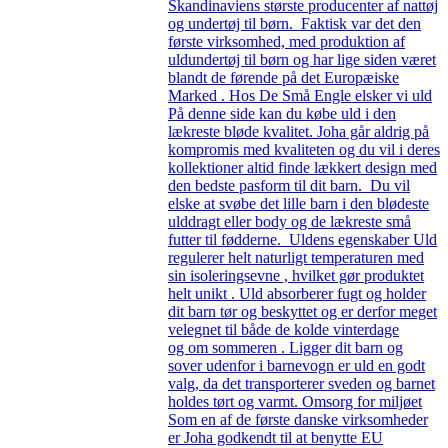
Skandinaviens største producenter af nattøj
og undertøj til børn. Faktisk var det den
første virksomhed, med produktion af
uldundertøj til børn og har lige siden været
blandt de førende på det Europæiske
Marked . Hos De Små Engle elsker vi uld
På denne side kan du købe uld i den
lækreste bløde kvalitet. Joha går aldrig på
kompromis med kvaliteten og du vil i deres
kollektioner altid finde lækkert design med
den bedste pasform til dit barn. Du vil
elske at svøbe det lille barn i den blødeste
ulddragt eller body og de lækreste små
futter til fødderne. Uldens egenskaber Uld
regulerer helt naturligt temperaturen med
sin isoleringsevne , hvilket gør produktet
helt unikt . Uld absorberer fugt og holder
dit barn tør og beskyttet og er derfor meget
velegnet til både de kolde vinterdage
og om sommeren . Ligger dit barn og
sover udenfor i barnevogn er uld en godt
valg, da det transporterer sveden og barnet
holdes tørt og varmt. Omsorg for miljøet
Som en af de første danske virksomheder
er Joha godkendt til at benytte EU