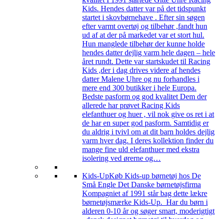
Kids. Hendes datter var på det tidspunkt
startet i skovbørnehave . Efter sin søgen
efter varmt overtøj og tilbehør ,fandt hun
ud af at der på markedet var et stort hul.
Hun manglede tilbehør der kunne holde
hendes datter dejlig varm hele dagen – hele
året rundt. Dette var startskudet til Racing
Kids ,der i dag drives videre af hendes
datter Malene Uhre og nu forhandles i
mere end 300 butikker i hele Europa.
Bedste pasform og god kvalitet Dem der
allerede har prøvet Racing Kids
elefanthuer og huer , vil nok give os ret i at
de har en super god pasform. Samtidig er
du aldrig i tvivl om at dit barn holdes dejlig
varm hver dag. I deres kollektion finder du
mange fine uld elefanthuer med ekstra
isolering ved ørerne og…
Kids-Up
Køb Kids-up børnetøj hos De
Små Engle Det Danske børnetøjsfirma
Kompagniet af 1991 står bag dette lækre
børnetøjsmærke Kids-Up. Har du børn i
alderen 0-10 år og søger smart, moderigtigt