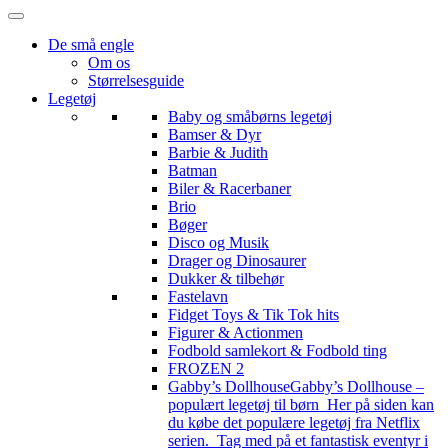
De små engle
Om os
Størrelsesguide
Legetøj
Baby og småbørns legetøj
Bamser & Dyr
Barbie & Judith
Batman
Biler & Racerbaner
Brio
Bøger
Disco og Musik
Drager og Dinosaurer
Dukker & tilbehør
Fastelavn
Fidget Toys & Tik Tok hits
Figurer & Actionmen
Fodbold samlekort & Fodbold ting
FROZEN 2
Gabby’s Dollhouse
Gabby’s Dollhouse –
populært legetøj til børn Her på siden kan
du købe det populære legetøj fra Netflix
serien. Tag med på et fantastisk eventyr i