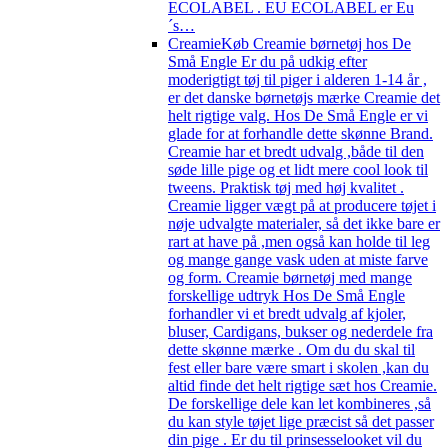
ECOLABEL . EU ECOLABEL er Eu
´s…
Creamie
Køb Creamie børnetøj hos De
Små Engle Er du på udkig efter
moderigtigt tøj til piger i alderen 1-14 år ,
er det danske børnetøjs mærke Creamie det
helt rigtige valg. Hos De Små Engle er vi
glade for at forhandle dette skønne Brand.
Creamie har et bredt udvalg ,både til den
søde lille pige og et lidt mere cool look til
tweens. Praktisk tøj med høj kvalitet .
Creamie ligger vægt på at producere tøjet i
nøje udvalgte materialer, så det ikke bare er
rart at have på ,men også kan holde til leg
og mange gange vask uden at miste farve
og form. Creamie børnetøj med mange
forskellige udtryk Hos De Små Engle
forhandler vi et bredt udvalg af kjoler,
bluser, Cardigans, bukser og nederdele fra
dette skønne mærke . Om du du skal til
fest eller bare være smart i skolen ,kan du
altid finde det helt rigtige sæt hos Creamie.
De forskellige dele kan let kombineres ,så
du kan style tøjet lige præcist så det passer
din pige . Er du til prinsesselooket vil du