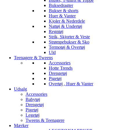
Bluser, T-shirts & Toppe
Buksedragter
Bukser & shorts
Huer & Vanter
Kjoler & Nederdele
Nattøj & Undertøj
Regntøj
Strik, Skjorter & Veste
Strømpebukser & Sko
Termotøj & Overtøj
Uld
Teenagere & Tweens
Accessories
Hotte Trends
Drengetøj
Pigetøj
Overtøj , Huer & Vanter
Udsalg
Accessories
Babytøj
Drengetøj
Pigetøj
Legetøj
Tweens & Teenagere
Mærker