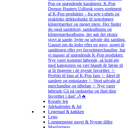
Pop og spændende karakterer. K-Pop
Demon Hunters Udforsk vores sortiment
af K-Pop produkter – fra seje t-shirts og
praktiske drikkedunke til notesbøger,
klistermærker og meget mere. Her finder
du også samlekort, samlealbums og
klistermærkealbums, der gør det ekstra
sjovt at samle, bytte og udvide din samling.
Uanset om du leder efter en gave, noget til
samlingen eller nyt favoritmerchandise, har
vi masser af spændende K-Pop produkter.
Nye varer kommer løbende, så hold øje
med kategorien og vær blandt de første til
at få fingrene i de nyeste favoritter. ✨
Perfekt til fans af K-Pop fans ✨ Ideel til
samlere og entusiaster ✨ Stort udvalg af
merchandise og tilbehør ✨ Nye varer
løbende Gå på opdagelse og find dine
favoritter i dag! 🎶🔥
Kreativ leg
Julekalender & Jul
Legemad & køkken
Lego
Lommepenge gaver & Nyeste diller
Magformers