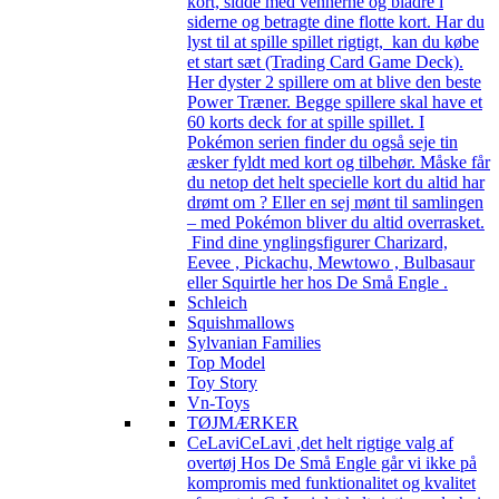
kort, sidde med vennerne og bladre i
siderne og betragte dine flotte kort. Har du
lyst til at spille spillet rigtigt, kan du købe
et start sæt (Trading Card Game Deck).
Her dyster 2 spillere om at blive den beste
Power Træner. Begge spillere skal have et
60 korts deck for at spille spillet. I
Pokémon serien finder du også seje tin
æsker fyldt med kort og tilbehør. Måske får
du netop det helt specielle kort du altid har
drømt om ? Eller en sej mønt til samlingen
– med Pokémon bliver du altid overrasket.
Find dine ynglingsfigurer Charizard,
Eevee , Pickachu, Mewtowo , Bulbasaur
eller Squirtle her hos De Små Engle .
Schleich
Squishmallows
Sylvanian Families
Top Model
Toy Story
Vn-Toys
TØJMÆRKER
CeLavi
CeLavi ,det helt rigtige valg af
overtøj Hos De Små Engle går vi ikke på
kompromis med funktionalitet og kvalitet