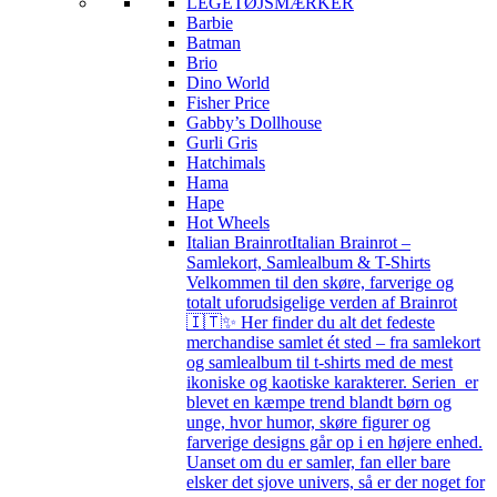
LEGETØJSMÆRKER
Barbie
Batman
Brio
Dino World
Fisher Price
Gabby’s Dollhouse
Gurli Gris
Hatchimals
Hama
Hape
Hot Wheels
Italian Brainrot
Italian Brainrot –
Samlekort, Samlealbum & T-Shirts
Velkommen til den skøre, farverige og
totalt uforudsigelige verden af Brainrot
🇮🇹✨ Her finder du alt det fedeste
merchandise samlet ét sted – fra samlekort
og samlealbum til t-shirts med de mest
ikoniske og kaotiske karakterer. Serien er
blevet en kæmpe trend blandt børn og
unge, hvor humor, skøre figurer og
farverige designs går op i en højere enhed.
Uanset om du er samler, fan eller bare
elsker det sjove univers, så er der noget for