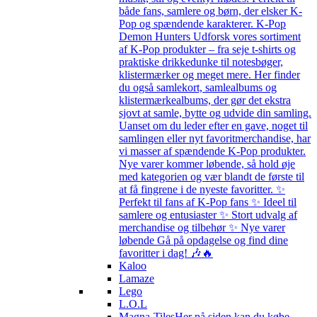
både fans, samlere og børn, der elsker K-
Pop og spændende karakterer. K-Pop
Demon Hunters Udforsk vores sortiment
af K-Pop produkter – fra seje t-shirts og
praktiske drikkedunke til notesbøger,
klistermærker og meget mere. Her finder
du også samlekort, samlealbums og
klistermærkealbums, der gør det ekstra
sjovt at samle, bytte og udvide din samling.
Uanset om du leder efter en gave, noget til
samlingen eller nyt favoritmerchandise, har
vi masser af spændende K-Pop produkter.
Nye varer kommer løbende, så hold øje
med kategorien og vær blandt de første til
at få fingrene i de nyeste favoritter. ✨
Perfekt til fans af K-Pop fans ✨ Ideel til
samlere og entusiaster ✨ Stort udvalg af
merchandise og tilbehør ✨ Nye varer
løbende Gå på opdagelse og find dine
favoritter i dag! 🎶🔥
Kaloo
Lamaze
Lego
L.O.L
Magna-Tiles
Her på siden kan du købe