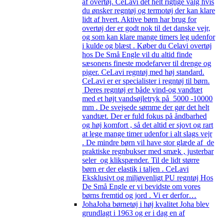
af overtøj. CeLavi det helt rigtige valg hvis
du ønsker regntøj og termotøj der kan klare
lidt af hvert. Aktive børn har brug for
overtøj der er godt nok til det danske vejr,
og som kan klare mange timers leg udenfor
i kulde og blæst . Køber du Celavi overtøj
hos De Små Engle vil du altid finde
sæsonens fineste modefarver til drenge og
piger. CeLavi regntøj med høj standard.
CeLavi er er specialister i regntøj til børn.
Deres regntøj er både vind-og vandtæt
med et højt vandsøjletryk på 5000 -10000
mm . De svejsede sømme der gør det helt
vandtæt. Der er fuld fokus på åndbarhed
og høj komfort , så det altid er sjovt og rart
at lege mange timer udenfor i alt slags vejr
. De mindre børn vil have stor glæde af de
praktiske regnbukser med smæk , justerbar
seler og klikspænder. Til de lidt større
børn er der elastik i taljen . CeLavi
Eksklusivt og miljøvenligt PU regntøj Hos
De Små Engle er vi bevidste om vores
børns fremtid og jord . Vi er derfor…
Joha
Joha børnetøj i høj kvalitet Joha blev
grundlagt i 1963 og er i dag en af