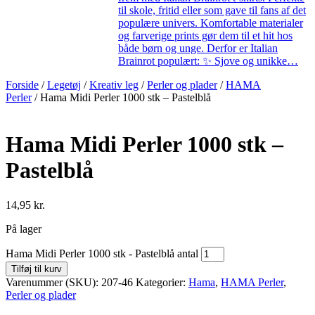
til skole, fritid eller som gave til fans af det
populære univers. Komfortable materialer
og farverige prints gør dem til et hit hos
både børn og unge. Derfor er Italian
Brainrot populært: ✨ Sjove og unikke…
Forside
/
Legetøj
/
Kreativ leg
/
Perler og plader
/
HAMA
Perler
/ Hama Midi Perler 1000 stk – Pastelblå
Hama Midi Perler 1000 stk –
Pastelblå
14,95
kr.
På lager
Hama Midi Perler 1000 stk - Pastelblå antal
Tilføj til kurv
Varenummer (SKU):
207-46
Kategorier:
Hama
,
HAMA Perler
,
Perler og plader