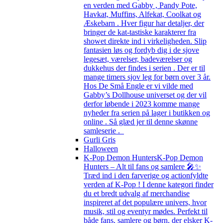
en verden med Gabby , Pandy Pote,
Havkat, Muffins, Alfekat, Coolkat og
Æskebarn . Hver figur har detaljer, der
bringer de kat-tastiske karakterer fra
showet direkte ind i virkeligheden. Slip
fantasien løs og fordyb dig i de sjove
legesæt, værelser, badeværelser og
dukkehus der findes i serien . Der er til
mange timers sjov leg for børn over 3 år.
Hos De Små Engle er vi vilde med
Gabby’s Dollhouse universet og der vil
derfor løbende i 2023 komme mange
nyheder fra serien på lager i butikken og
online . Så glæd jer til denne skønne
samleserie .
Gurli Gris
Halloween
K-Pop Demon Hunters
K-Pop Demon
Hunters – Alt til fans og samlere 🎤✨
Træd ind i den farverige og actionfyldte
verden af K-Pop ! I denne kategori finder
du et bredt udvalg af merchandise
inspireret af det populære univers, hvor
musik, stil og eventyr mødes. Perfekt til
både fans, samlere og børn, der elsker K-