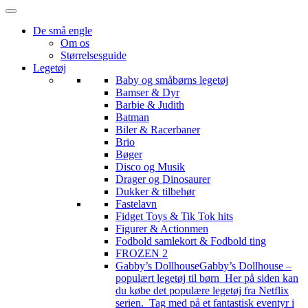
De små engle
Om os
Størrelsesguide
Legetøj
Baby og småbørns legetøj
Bamser & Dyr
Barbie & Judith
Batman
Biler & Racerbaner
Brio
Bøger
Disco og Musik
Drager og Dinosaurer
Dukker & tilbehør
Fastelavn
Fidget Toys & Tik Tok hits
Figurer & Actionmen
Fodbold samlekort & Fodbold ting
FROZEN 2
Gabby’s Dollhouse
Gabby’s Dollhouse –
populært legetøj til børn Her på siden kan
du købe det populære legetøj fra Netflix
serien. Tag med på et fantastisk eventyr i