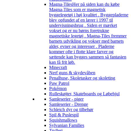
Magna-Tiles
Her på siden kan du købe
Magna-Tiles som er magnetisk
byggelegetøj i høj kvalitet . Byggepladerne
blev opfundet af en lærer i 1997 til
undervisningsbrug . Siden er mærket
vokset og er nu børns foretrukne
magnetiske legetøj . Magna-Tiles fremmer
barnets udvikling og vokser med barnets
alder, evner og interesser . Pladerne
kommer ofte i flotte klare farver og
sættende kan bygges sammen så fantasien
kan få frit løb.
Minecraft
Nerf guns & skydevåben
Penalhuse, Skoletasker og skoleting
Paw Patrol
Pokémon
Rulleskøjter, Skateboards og Løbehjul
Samleserier - piger
Samleserier - Drenge
Schleich dyr og tilbehør
Spil & Puslespil
Squishmallows
Sylvanian Families
Trylleri