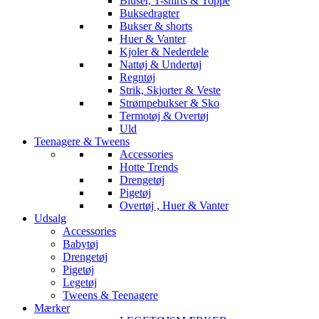
Bluser, T-shirts & Toppe
Buksedragter
Bukser & shorts
Huer & Vanter
Kjoler & Nederdele
Nattøj & Undertøj
Regntøj
Strik, Skjorter & Veste
Strømpebukser & Sko
Termotøj & Overtøj
Uld
Teenagere & Tweens
Accessories
Hotte Trends
Drengetøj
Pigetøj
Overtøj , Huer & Vanter
Udsalg
Accessories
Babytøj
Drengetøj
Pigetøj
Legetøj
Tweens & Teenagere
Mærker