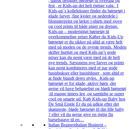
, dansk designet børnetøj til hverdag og
fest , er Kids-up det helt rigtige valg. I
Kids-up´s kollektioner finder du børnetøj i
glade farver ,fine kjoler og nederdele i
blomsterprint og lækre t-shirts med sjove
og cool prints til både piger og drenge.
Kids-up – moderigtigt børnetøj til
overkommelige priser Køber du Kids-Up
børnetøj er du sikker på altid at være helt
med på moden og de nyeste trends. Moden
skifter hurtigt og med Kids-up’s gode
priser kan du nemt være med på de helt
nye trends. Sæsonens nye farver og prints
kan nemt kombineres med et par gode
basisbukser eller basisbluser , som altid er
at finde blandt deres styles. Kids-up
børnetøj er for glade, aktive børn ,der
gerne vil have behageligt og blødt børnetøj
,til mange timers leg ,og samtidig se super
cool og smarte ud. Køb Kids-up Baby hos
De Små Engle Er du på udkig efter det
skønneste, bløde børnetøj til din lille baby
? eller vil du gerne give en rigtig fin
barselsgave til en…
Italian Brainrot
Italian Brainrot –