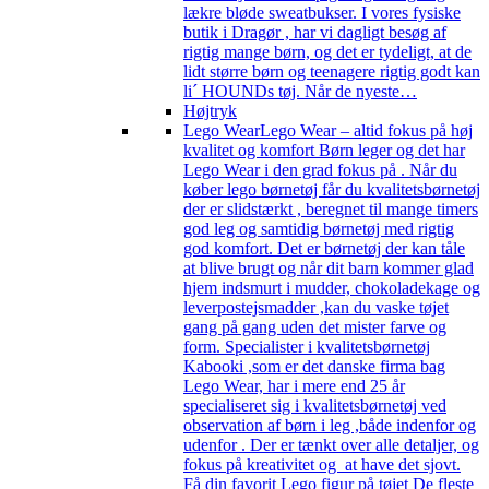
lækre bløde sweatbukser. I vores fysiske
butik i Dragør , har vi dagligt besøg af
rigtig mange børn, og det er tydeligt, at de
lidt større børn og teenagere rigtig godt kan
li´ HOUNDs tøj. Når de nyeste…
Højtryk
Lego Wear
Lego Wear – altid fokus på høj
kvalitet og komfort Børn leger og det har
Lego Wear i den grad fokus på . Når du
køber lego børnetøj får du kvalitetsbørnetøj
der er slidstærkt , beregnet til mange timers
god leg og samtidig børnetøj med rigtig
god komfort. Det er børnetøj der kan tåle
at blive brugt og når dit barn kommer glad
hjem indsmurt i mudder, chokoladekage og
leverpostejsmadder ,kan du vaske tøjet
gang på gang uden det mister farve og
form. Specialister i kvalitetsbørnetøj
Kabooki ,som er det danske firma bag
Lego Wear, har i mere end 25 år
specialiseret sig i kvalitetsbørnetøj ved
observation af børn i leg ,både indenfor og
udenfor . Der er tænkt over alle detaljer, og
fokus på kreativitet og at have det sjovt.
Få din favorit Lego figur på tøjet De fleste