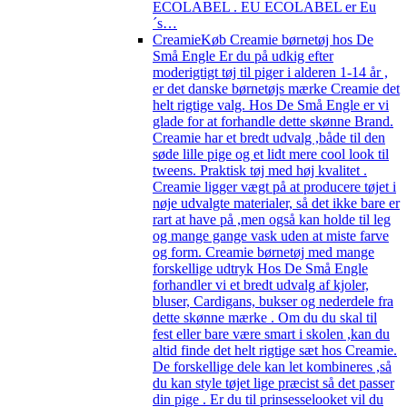
ECOLABEL . EU ECOLABEL er Eu
´s…
Creamie
Køb Creamie børnetøj hos De
Små Engle Er du på udkig efter
moderigtigt tøj til piger i alderen 1-14 år ,
er det danske børnetøjs mærke Creamie det
helt rigtige valg. Hos De Små Engle er vi
glade for at forhandle dette skønne Brand.
Creamie har et bredt udvalg ,både til den
søde lille pige og et lidt mere cool look til
tweens. Praktisk tøj med høj kvalitet .
Creamie ligger vægt på at producere tøjet i
nøje udvalgte materialer, så det ikke bare er
rart at have på ,men også kan holde til leg
og mange gange vask uden at miste farve
og form. Creamie børnetøj med mange
forskellige udtryk Hos De Små Engle
forhandler vi et bredt udvalg af kjoler,
bluser, Cardigans, bukser og nederdele fra
dette skønne mærke . Om du du skal til
fest eller bare være smart i skolen ,kan du
altid finde det helt rigtige sæt hos Creamie.
De forskellige dele kan let kombineres ,så
du kan style tøjet lige præcist så det passer
din pige . Er du til prinsesselooket vil du