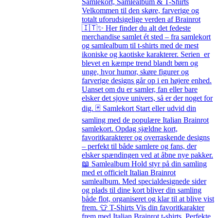
Samlekort, Samlealbum & T-Shirts
Velkommen til den skøre, farverige og
totalt uforudsigelige verden af Brainrot
🇮🇹✨ Her finder du alt det fedeste
merchandise samlet ét sted – fra samlekort
og samlealbum til t-shirts med de mest
ikoniske og kaotiske karakterer. Serien er
blevet en kæmpe trend blandt børn og
unge, hvor humor, skøre figurer og
farverige designs går op i en højere enhed.
Uanset om du er samler, fan eller bare
elsker det sjove univers, så er der noget for
dig. 🃏 Samlekort Start eller udvid din
samling med de populære Italian Brainrot
samlekort. Opdag sjældne kort,
favoritkarakterer og overraskende designs
– perfekt til både samlere og fans, der
elsker spændingen ved at åbne nye pakker.
📖 Samlealbum Hold styr på din samling
med et officielt Italian Brainrot
samlealbum. Med specialdesignede sider
og plads til dine kort bliver din samling
både flot, organiseret og klar til at blive vist
frem. 👕 T-Shirts Vis din favoritkarakter
frem med Italian Brainrot t-shirts. Perfekte