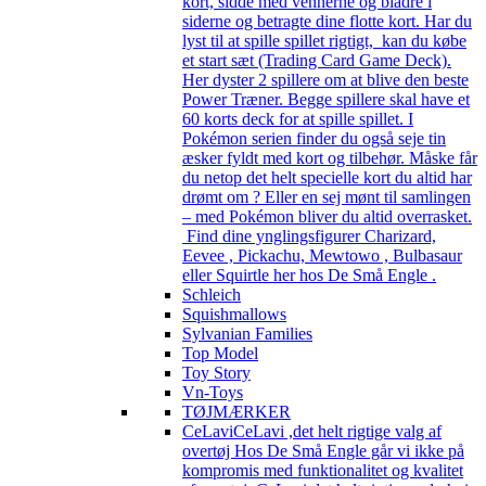
kort, sidde med vennerne og bladre i
siderne og betragte dine flotte kort. Har du
lyst til at spille spillet rigtigt, kan du købe
et start sæt (Trading Card Game Deck).
Her dyster 2 spillere om at blive den beste
Power Træner. Begge spillere skal have et
60 korts deck for at spille spillet. I
Pokémon serien finder du også seje tin
æsker fyldt med kort og tilbehør. Måske får
du netop det helt specielle kort du altid har
drømt om ? Eller en sej mønt til samlingen
– med Pokémon bliver du altid overrasket.
Find dine ynglingsfigurer Charizard,
Eevee , Pickachu, Mewtowo , Bulbasaur
eller Squirtle her hos De Små Engle .
Schleich
Squishmallows
Sylvanian Families
Top Model
Toy Story
Vn-Toys
TØJMÆRKER
CeLavi
CeLavi ,det helt rigtige valg af
overtøj Hos De Små Engle går vi ikke på
kompromis med funktionalitet og kvalitet