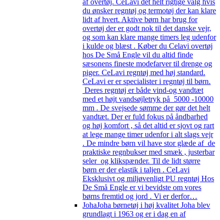
af overtøj. CeLavi det helt rigtige valg hvis
du ønsker regntøj og termotøj der kan klare
lidt af hvert. Aktive børn har brug for
overtøj der er godt nok til det danske vejr,
og som kan klare mange timers leg udenfor
i kulde og blæst . Køber du Celavi overtøj
hos De Små Engle vil du altid finde
sæsonens fineste modefarver til drenge og
piger. CeLavi regntøj med høj standard.
CeLavi er er specialister i regntøj til børn.
Deres regntøj er både vind-og vandtæt
med et højt vandsøjletryk på 5000 -10000
mm . De svejsede sømme der gør det helt
vandtæt. Der er fuld fokus på åndbarhed
og høj komfort , så det altid er sjovt og rart
at lege mange timer udenfor i alt slags vejr
. De mindre børn vil have stor glæde af de
praktiske regnbukser med smæk , justerbar
seler og klikspænder. Til de lidt større
børn er der elastik i taljen . CeLavi
Eksklusivt og miljøvenligt PU regntøj Hos
De Små Engle er vi bevidste om vores
børns fremtid og jord . Vi er derfor…
Joha
Joha børnetøj i høj kvalitet Joha blev
grundlagt i 1963 og er i dag en af