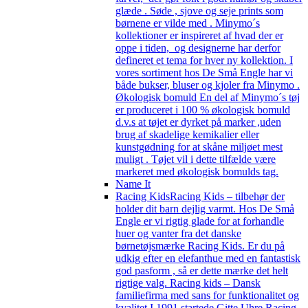
glæde . Søde , sjove og seje prints som
børnene er vilde med . Minymo´s
kollektioner er inspireret af hvad der er
oppe i tiden, og designerne har derfor
defineret et tema for hver ny kollektion. I
vores sortiment hos De Små Engle har vi
både bukser, bluser og kjoler fra Minymo .
Økologisk bomuld En del af Minymo´s tøj
er produceret i 100 % økologisk bomuld
d.v.s at tøjet er dyrket på marker ,uden
brug af skadelige kemikalier eller
kunstgødning for at skåne miljøet mest
muligt . Tøjet vil i dette tilfælde være
markeret med økologisk bomulds tag.
Name It
Racing Kids
Racing Kids – tilbehør der
holder dit barn dejlig varmt. Hos De Små
Engle er vi rigtig glade for at forhandle
huer og vanter fra det danske
børnetøjsmærke Racing Kids. Er du på
udkig efter en elefanthue med en fantastisk
god pasform , så er dette mærke det helt
rigtige valg. Racing kids – Dansk
familiefirma med sans for funktionalitet og
kvalitet I 1991 startede Gitte Uhre Racing