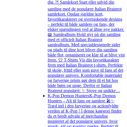
dig. 🃏 Samlekort Start eller udvid din
samling med de populære Italian Brainrot
samlekort. Opdag sjældne kort,
favoritkarakterer og overraskende designs
– perfekt til både samlere og fans, der
elsker spændingen ved at åbne nye pakker.
📖 Samlealbum Hold styr på din samling
med et officielt Italian Brainrot
samlealbum. Med specialdesignede sider
og plads til dine kort bliver din samling
både flot, organiseret og klar til at blive vist
frem. 👕 T-Shirts Vis din favoritkarakter
frem med Italian Brainrot t-shirts. Perfekte
til skole, fritid eller som gave til fans af det
populære univers. Komfortable materialer
og farverige prints gør dem til et hit hos
både børn og unge. Derfor er Italian
Brainrot populært: ✨ Sjove og unikke…
K-Pop Demon Hunters
K-Pop Demon
Hunters – Alt til fans og samlere 🎤✨
Træd ind i den farverige og actionfyldte
verden af K-Pop ! I denne kategori finder
du et bredt udvalg af merchandise
inspireret af det populære univers, hvor
musik, stil og eventyr mødes. Perfekt til