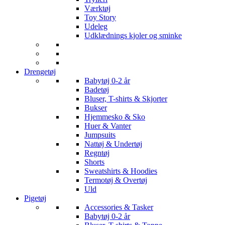
Værktøj
Toy Story
Udeleg
Udklædnings kjoler og sminke
Drengetøj
Babytøj 0-2 år
Badetøj
Bluser, T-shirts & Skjorter
Bukser
Hjemmesko & Sko
Huer & Vanter
Jumpsuits
Nattøj & Undertøj
Regntøj
Shorts
Sweatshirts & Hoodies
Termotøj & Overtøj
Uld
Pigetøj
Accessories & Tasker
Babytøj 0-2 år