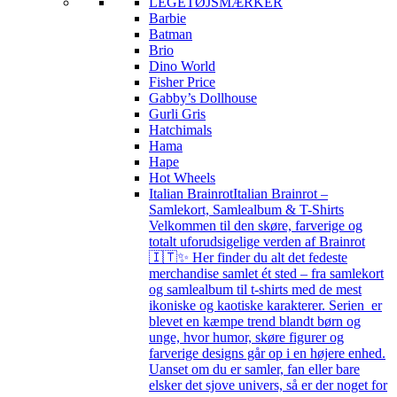
LEGETØJSMÆRKER
Barbie
Batman
Brio
Dino World
Fisher Price
Gabby’s Dollhouse
Gurli Gris
Hatchimals
Hama
Hape
Hot Wheels
Italian Brainrot
Italian Brainrot –
Samlekort, Samlealbum & T-Shirts
Velkommen til den skøre, farverige og
totalt uforudsigelige verden af Brainrot
🇮🇹✨ Her finder du alt det fedeste
merchandise samlet ét sted – fra samlekort
og samlealbum til t-shirts med de mest
ikoniske og kaotiske karakterer. Serien er
blevet en kæmpe trend blandt børn og
unge, hvor humor, skøre figurer og
farverige designs går op i en højere enhed.
Uanset om du er samler, fan eller bare
elsker det sjove univers, så er der noget for