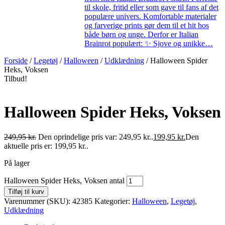
til skole, fritid eller som gave til fans af det
populære univers. Komfortable materialer
og farverige prints gør dem til et hit hos
både børn og unge. Derfor er Italian
Brainrot populært: ✨ Sjove og unikke…
Forside
/
Legetøj
/
Halloween
/
Udklædning
/ Halloween Spider
Heks, Voksen
Tilbud!
Halloween Spider Heks, Voksen
249,95
kr.
Den oprindelige pris var: 249,95 kr..
199,95
kr.
Den
aktuelle pris er: 199,95 kr..
På lager
Halloween Spider Heks, Voksen antal
Tilføj til kurv
Varenummer (SKU):
42385
Kategorier:
Halloween
,
Legetøj
,
Udklædning