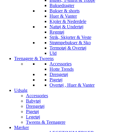
Bluser, T-shirts & Toppe
Buksedragter
Bukser & shorts
Huer & Vanter
Kjoler & Nederdele
Nattøj & Undertøj
Regntøj
Strik, Skjorter & Veste
Strømpebukser & Sko
Termotøj & Overtøj
Uld
Teenagere & Tweens
Accessories
Hotte Trends
Drengetøj
Pigetøj
Overtøj , Huer & Vanter
Udsalg
Accessories
Babytøj
Drengetøj
Pigetøj
Legetøj
Tweens & Teenagere
Mærker