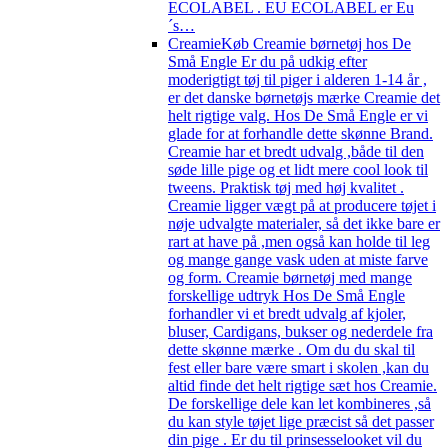
ECOLABEL . EU ECOLABEL er Eu
´s…
Creamie
Køb Creamie børnetøj hos De
Små Engle Er du på udkig efter
moderigtigt tøj til piger i alderen 1-14 år ,
er det danske børnetøjs mærke Creamie det
helt rigtige valg. Hos De Små Engle er vi
glade for at forhandle dette skønne Brand.
Creamie har et bredt udvalg ,både til den
søde lille pige og et lidt mere cool look til
tweens. Praktisk tøj med høj kvalitet .
Creamie ligger vægt på at producere tøjet i
nøje udvalgte materialer, så det ikke bare er
rart at have på ,men også kan holde til leg
og mange gange vask uden at miste farve
og form. Creamie børnetøj med mange
forskellige udtryk Hos De Små Engle
forhandler vi et bredt udvalg af kjoler,
bluser, Cardigans, bukser og nederdele fra
dette skønne mærke . Om du du skal til
fest eller bare være smart i skolen ,kan du
altid finde det helt rigtige sæt hos Creamie.
De forskellige dele kan let kombineres ,så
du kan style tøjet lige præcist så det passer
din pige . Er du til prinsesselooket vil du