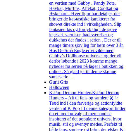
en verden med Gabby , Pandy Pote,
Havkat, Muffins, Alfekat, Coolkat og
Æskebarn . Hver figur har detaljer, der
bringer de kat-tastiske karakterer fra
showet direkte ind i virkeligheden. Slip
fantasien løs og fordyb dig i de sjove
legesæt, værelser, badeværelser og
dukkehus der findes i serien . Der er til
mange timers sjov leg for børn over 3 år.
Hos De Små Engle er vi vilde med
Gabby’s Dollhouse universet og der vil
derfor løbende i 2023 komme mange
nyheder fra serien på lager i butikken og
online . Så glæd jer til denne skønne
samleserie .
Gurli Gris
Halloween
K-Pop Demon Hunters
K-Pop Demon
Hunters – Alt til fans og samlere 🎤✨
Træd ind i den farverige og actionfyldte
verden af K-Pop ! I denne kategori finder
du et bredt udvalg af merchandise
inspireret af det populære univers, hvor
musik, stil og eventyr mødes. Perfekt til
både fans, samlere og børn, der elsker K-