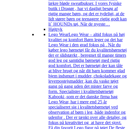
lækre bløde sweatbukser. I vores fysiske
butik i Dragør , har vi dagligt besøg af
rigtig mange børn, og det er tydeligt, at de
lidt større børn og teenagere rigtig godt kan
li´ HOUNDs tøj. Når de nyeste…
Højtryk
Lego Wear
Lego Wear – altid fokus på høj
kvalitet og komfort Børn leger og det har
Lego Wear i den grad fokus på . Når du
køber lego børnetøj får du kvalitetsbørnetøj
der er slidstærkt , beregnet til mange timers
god leg og samtidig børnetøj med rigtig
god komfort. Det er børnetøj der kan tåle
at blive brugt og når dit barn kommer glad
hjem indsmurt i mudder, chokoladekage og
leverpostejsmadder ,kan du vaske tøjet
gang på gang uden det mister farve og
form. Specialister i kvalitetsbørnetøj
Kabooki ,som er det danske firma bag
Lego Wear, har i mere end 25 år
specialiseret sig i kvalitetsbørnetøj ved
observation af børn i leg ,både indenfor og
udenfor . Der er tænkt over alle detaljer, og
fokus på kreativitet og at have det sjovt.
Få din favorit Lego figur på tøjet De fleste