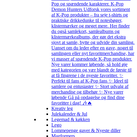
Pop og spændende karakterer. K-Pop
Demon Hunters Udforsk vores sortiment
af K-Pop produkter – fra seje t-shirts og
praktiske drikkedunke til notesbøger,
klistermærker og meget mere. Her finder
du også samlekort, samlealbums og
klistermærkealbums, der gør det ekstra
sjovt at samle, bytte og udvide din samling.
Uanset om du leder efter en gave, noget til
samlingen eller nyt favoritmerchandise, har
vi masser af spændende K-Pop produkter.
Nye varer kommer løbende, så hold øje
med kategorien og vær blandt de første til
at få fingrene i de nyeste favoritter. ✨
Perfekt til fans af K-Pop fans ✨ Ideel til
samlere og entusiaster ✨ Stort udvalg af
merchandise og tilbehør ✨ Nye varer
løbende Gå på opdagelse og find dine
favoritter i dag! 🎶🔥
Kreativ leg
Julekalender & Jul
Legemad & køkken
Lego
Lommepenge gaver & Nyeste diller
Magformers