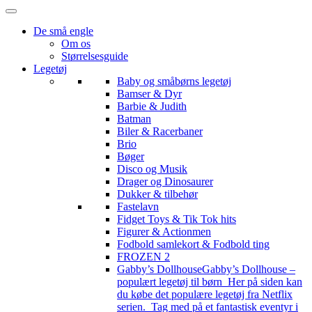
De små engle
Om os
Størrelsesguide
Legetøj
Baby og småbørns legetøj
Bamser & Dyr
Barbie & Judith
Batman
Biler & Racerbaner
Brio
Bøger
Disco og Musik
Drager og Dinosaurer
Dukker & tilbehør
Fastelavn
Fidget Toys & Tik Tok hits
Figurer & Actionmen
Fodbold samlekort & Fodbold ting
FROZEN 2
Gabby’s Dollhouse
Gabby’s Dollhouse –
populært legetøj til børn Her på siden kan
du købe det populære legetøj fra Netflix
serien. Tag med på et fantastisk eventyr i