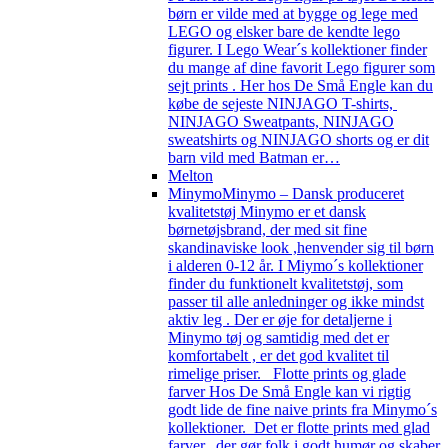
børn er vilde med at bygge og lege med
LEGO og elsker bare de kendte lego
figurer. I Lego Wear´s kollektioner finder
du mange af dine favorit Lego figurer som
sejt prints . Her hos De Små Engle kan du
købe de sejeste NINJAGO T-shirts,
NINJAGO Sweatpants, NINJAGO
sweatshirts og NINJAGO shorts og er dit
barn vild med Batman er…
Melton
Minymo
Minymo – Dansk produceret
kvalitetstøj Minymo er et dansk
børnetøjsbrand, der med sit fine
skandinaviske look ,henvender sig til børn
i alderen 0-12 år. I Miymo´s kollektioner
finder du funktionelt kvalitetstøj, som
passer til alle anledninger og ikke mindst
aktiv leg . Der er øje for detaljerne i
Minymo tøj og samtidig med det er
komfortabelt , er det god kvalitet til
rimelige priser. Flotte prints og glade
farver Hos De Små Engle kan vi rigtig
godt lide de fine naive prints fra Minymo´s
kollektioner. Det er flotte prints med glad
farver, der gør folk i godt humør og skaber