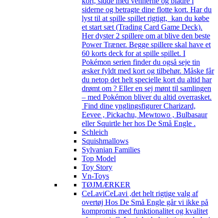
kort, sidde med vennerne og bladre i
siderne og betragte dine flotte kort. Har du
lyst til at spille spillet rigtigt, kan du købe
et start sæt (Trading Card Game Deck).
Her dyster 2 spillere om at blive den beste
Power Træner. Begge spillere skal have et
60 korts deck for at spille spillet. I
Pokémon serien finder du også seje tin
æsker fyldt med kort og tilbehør. Måske får
du netop det helt specielle kort du altid har
drømt om ? Eller en sej mønt til samlingen
– med Pokémon bliver du altid overrasket.
Find dine ynglingsfigurer Charizard,
Eevee , Pickachu, Mewtowo , Bulbasaur
eller Squirtle her hos De Små Engle .
Schleich
Squishmallows
Sylvanian Families
Top Model
Toy Story
Vn-Toys
TØJMÆRKER
CeLavi
CeLavi ,det helt rigtige valg af
overtøj Hos De Små Engle går vi ikke på
kompromis med funktionalitet og kvalitet