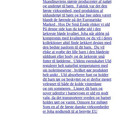
Skandinaviens største producenter af nattøj
og undertøj til børn. Faktisk var det den
første virksomhed, med produktion af
uldundertøj til børn og har lige siden været
blandt de førende på det Europæiske
Marked . Hos De Små Engle elsker vi uld
På denne side kan du købe uld i den
lækreste bløde kvalitet. Joha går aldrig på
kompromis med kvaliteten og du vil i deres
kollektioner altid finde lækkert design med
den bedste pasform til dit barn. Du vil
elske at svøbe det lille barn i den blødeste
ulddragt eller body og de lækreste små
futter til fødderne. Uldens egenskaber Uld
regulerer helt naturligt temperaturen med
sin isoleringsevne , hvilket gør produktet
helt unikt . Uld absorberer fugt og holder
dit barn tør og beskyttet og er derfor meget
velegnet til både de kolde vinterdage
og om sommeren . Ligger dit barn og
sover udenfor i barnevogn er uld en godt
valg, da det transporterer sveden og barnet
holdes tørt og varmt. Omsorg for miljøet
Som en af de første danske virksomheder
er Joha godkendt til at benytte EU