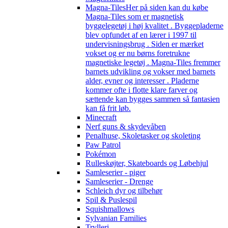
Magna-Tiles
Her på siden kan du købe
Magna-Tiles som er magnetisk
byggelegetøj i høj kvalitet . Byggepladerne
blev opfundet af en lærer i 1997 til
undervisningsbrug . Siden er mærket
vokset og er nu børns foretrukne
magnetiske legetøj . Magna-Tiles fremmer
barnets udvikling og vokser med barnets
alder, evner og interesser . Pladerne
kommer ofte i flotte klare farver og
sættende kan bygges sammen så fantasien
kan få frit løb.
Minecraft
Nerf guns & skydevåben
Penalhuse, Skoletasker og skoleting
Paw Patrol
Pokémon
Rulleskøjter, Skateboards og Løbehjul
Samleserier - piger
Samleserier - Drenge
Schleich dyr og tilbehør
Spil & Puslespil
Squishmallows
Sylvanian Families
Trylleri