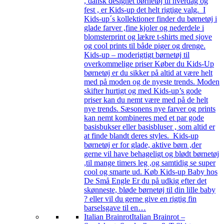
, dansk designet børnetøj til hverdag og
fest , er Kids-up det helt rigtige valg. I
Kids-up´s kollektioner finder du børnetøj i
glade farver ,fine kjoler og nederdele i
blomsterprint og lækre t-shirts med sjove
og cool prints til både piger og drenge.
Kids-up – moderigtigt børnetøj til
overkommelige priser Køber du Kids-Up
børnetøj er du sikker på altid at være helt
med på moden og de nyeste trends. Moden
skifter hurtigt og med Kids-up’s gode
priser kan du nemt være med på de helt
nye trends. Sæsonens nye farver og prints
kan nemt kombineres med et par gode
basisbukser eller basisbluser , som altid er
at finde blandt deres styles. Kids-up
børnetøj er for glade, aktive børn ,der
gerne vil have behageligt og blødt børnetøj
,til mange timers leg ,og samtidig se super
cool og smarte ud. Køb Kids-up Baby hos
De Små Engle Er du på udkig efter det
skønneste, bløde børnetøj til din lille baby
? eller vil du gerne give en rigtig fin
barselsgave til en…
Italian Brainrot
Italian Brainrot –