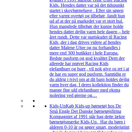
Kids. Hendes datter var på det tidspunkt
startet i skovbørnehave . Efter sin søgen
efter varmt overtøj og tilbehør ,fandt hun
ud af at der på markedet var et stort hul.
Hun manglede tilbehør der kunne holde
hendes datter dejlig varm hele dagen – hele
året rundt. Dette var startskudet til Racing
Kids ,der i dag drives videre af hendes
datter Malene Uhre og nu forhandles i
mere end 300 butikker i hele Europa.
Bedste pasform og god kvalitet Dem der
allerede har prøvet Racing Kids
elefanthuer og huer , vil nok give os ret i at
de har en super god pasform. Samtidig er
du aldrig i tvivl om at dit barn holdes dejlig
varm hver dag. I deres kollektion finder du
mange fine uld elefanthuer med ekstra
isolering ved ørerne og…
Kids-Up
Køb Kids-up børnetøj hos De
Små Engle Det Danske børnetøjsfirma
Kompagniet af 1991 står bag dette lækre
børnetøjsmærke Kids-Up. Har du børn i
alderen 0-10 år og søger smart, moderigtigt