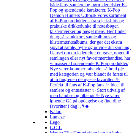
både fans, samlere og børn, der elsker K-
Pop og spændende karakterer. K-Pop
Demon Hunters Udforsk vores sortiment
af K-Pop produkter – fra seje t-shirts og
praktiske drikkedunke til notesbøger,
klistermærker og meget mere. Her finder
du også samlekort, samlealbums og
klistermærkealbums, der gør det ekstra
sjovt at samle, bytte og udvide din samling.
Uanset om du leder efter en gave, noget til
samlingen eller nyt favoritmerchandise, har
vi masser af spændende K-Pop produkter.
Nye varer kommer løbende, så hold øje
med kategorien og vær blandt de første til
at få fingrene i de nyeste favoritter. ✨
Perfekt til fans af K-Pop fans ✨ Ideel til
samlere og entusiaster ✨ Stort udvalg af
merchandise og tilbehør ✨ Nye varer
løbende Gå på opdagelse og find dine
favoritter i dag! 🎶🔥
Kaloo
Lamaze
Lego
L.O.L
Magna-Tiles
Her på siden kan du købe