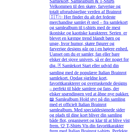
Samlekort, Samlealbum & T-Shirts
Velkommen til den skøre, farverige og
totalt uforudsigelige verden af Brainrot
🇮🇹✨ Her finder du alt det fedeste
merchandise samlet ét sted – fra samlekort
og samlealbum til t-shirts med de mest
ikoniske og kaotiske karakterer. Serien er
blevet en kæmpe trend blandt børn og
unge, hvor humor, skøre figurer og
farverige designs går op i en højere enhed.
Uanset om du er samler, fan eller bare
elsker det sjove univers, så er der noget for
dig. 🃏 Samlekort Start eller udvid din
samling med de populære Italian Brainrot
samlekort. Opdag sjældne kort,
favoritkarakterer og overraskende designs
– perfekt til både samlere og fans, der
elsker spændingen ved at åbne nye pakker.
📖 Samlealbum Hold styr på din samling
med et officielt Italian Brainrot
samlealbum. Med specialdesignede sider
og plads til dine kort bliver din samling
både flot, organiseret og klar til at blive vist
frem. 👕 T-Shirts Vis din favoritkarakter
frem med Italian Brainrot t-shirts. Perfekte