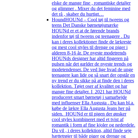
elske de mange fine , romantiske detaljer
og glimmer . Mixer du det feminine med
det rå , skaber du hurtigt…
Hound
HOUNd – Cool tøj til tweens og
teens Det Danske børnetøjsmærke
HOUNd er et at de førende brands
indenfor tøj til tweens og teenagere . Du
kan i deres kollektioner finde de lækreste
og mest cool styles til drenge og piger i
alderen 8-16 år. De nyeste modetrends
HOUNds designer har altid fingeren på
pulsen når det gælder de nyeste trends og
modetendenser. De ved lige hvad de unge
teenagere kan lide og så snart der opstår en
ny trend er du sikke på at finde den i deres
kolIektion. Tøjet oser af kvalitet og har
mange fine detaljer. I 2021 har HOUNd
produceret smart børnetøj i samarbejde
med influenser Ella Augusta . Du kan bl.a.
købe de lækre Ella Augusta Jeans her på
siden. HOUNd er til pigen der ønsker
cool styles kombineret med et tvist af
romantik i form af fine kjoler og nederdele.
Du vil , i deres kollektion, altid finde seje
hættetrøjer til både piger og drenge og