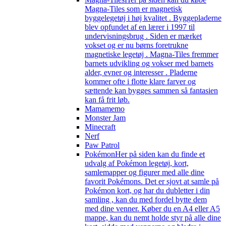
Magna-Tiles som er magnetisk
byggelegetøj i høj kvalitet . Byggepladerne
blev opfundet af en lærer i 1997 til
undervisningsbrug . Siden er mærket
vokset og er nu børns foretrukne
magnetiske legetøj . Magna-Tiles fremmer
barnets udvikling og vokser med barnets
alder, evner og interesser . Pladerne
kommer ofte i flotte klare farver og
sættende kan bygges sammen så fantasien
kan få frit løb.
Mamamemo
Monster Jam
Minecraft
Nerf
Paw Patrol
Pokémon
Her på siden kan du finde et
udvalg af Pokémon legetøj, kort,
samlemapper og figurer med alle dine
favorit Pokémons. Det er sjovt at samle på
Pokémon kort, og har du dubletter i din
samling , kan du med fordel bytte dem
med dine venner. Køber du en A4 eller A5
mappe, kan du nemt holde styr på alle dine