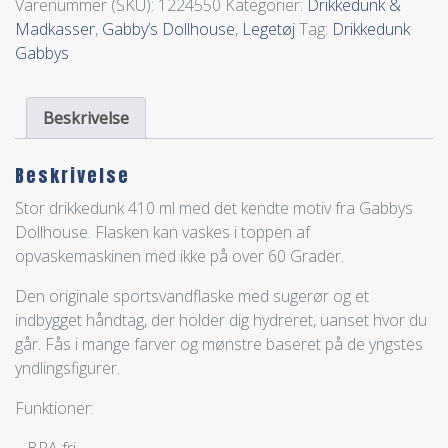
Varenummer (SKU):
1224550
Kategorier:
Drikkedunk &
Madkasser
,
Gabby’s Dollhouse
,
Legetøj
Tag:
Drikkedunk
Gabbys
Beskrivelse
Beskrivelse
Stor drikkedunk 410 ml med det kendte motiv fra Gabbys
Dollhouse. Flasken kan vaskes i toppen af
opvaskemaskinen med ikke på over 60 Grader.
Den originale sportsvandflaske med sugerør og et
indbygget håndtag, der holder dig hydreret, uanset hvor du
går. Fås i mange farver og mønstre baseret på de yngstes
yndlingsfigurer.
Funktioner:
– BPA fri.