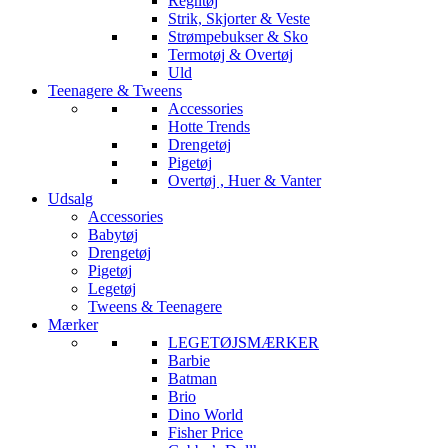
Regntøj
Strik, Skjorter & Veste
Strømpebukser & Sko
Termotøj & Overtøj
Uld
Teenagere & Tweens
Accessories
Hotte Trends
Drengetøj
Pigetøj
Overtøj , Huer & Vanter
Udsalg
Accessories
Babytøj
Drengetøj
Pigetøj
Legetøj
Tweens & Teenagere
Mærker
LEGETØJSMÆRKER
Barbie
Batman
Brio
Dino World
Fisher Price