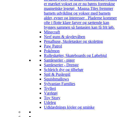
er mærket vokset og er nu børns foretrukne
magnetiske legetøj . Magna-Tiles fremmer
barnets udvikling og vokser med barnets
alder, evner og interesser . Pladerne kommer
ofte i flotte klare farver og sættende kan
bygges sammen så fantasien kan få frit løb.
Minecraft
Nerf guns & skydevåben
Penalhuse, Skoletasker og skoleting
Paw Patrol
Pokémon
Rulleskøjter, Skateboards og Løbehjul
Samleserier - piger
Samleserier - Drenge
Schleich dyr og tilbehør
Spil & Puslespil
Squishmallows
Sylvanian Families
Trylleri
Værktøj
Toy Story
Udeleg
Udklædnings kjoler og sminke