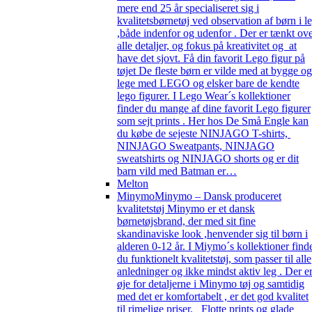
mere end 25 år specialiseret sig i
kvalitetsbørnetøj ved observation af børn i l
,både indenfor og udenfor . Der er tænkt ov
alle detaljer, og fokus på kreativitet og at
have det sjovt. Få din favorit Lego figur på
tøjet De fleste børn er vilde med at bygge og
lege med LEGO og elsker bare de kendte
lego figurer. I Lego Wear´s kollektioner
finder du mange af dine favorit Lego figurer
som sejt prints . Her hos De Små Engle kan
du købe de sejeste NINJAGO T-shirts,
NINJAGO Sweatpants, NINJAGO
sweatshirts og NINJAGO shorts og er dit
barn vild med Batman er…
Melton
Minymo
Minymo – Dansk produceret
kvalitetstøj Minymo er et dansk
børnetøjsbrand, der med sit fine
skandinaviske look ,henvender sig til børn i
alderen 0-12 år. I Miymo´s kollektioner find
du funktionelt kvalitetstøj, som passer til alle
anledninger og ikke mindst aktiv leg . Der e
øje for detaljerne i Minymo tøj og samtidig
med det er komfortabelt , er det god kvalitet
til rimelige priser. Flotte prints og glade