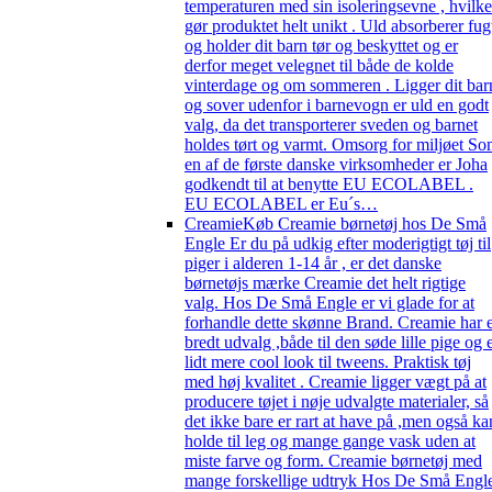
temperaturen med sin isoleringsevne , hvilke
gør produktet helt unikt . Uld absorberer fug
og holder dit barn tør og beskyttet og er
derfor meget velegnet til både de kolde
vinterdage og om sommeren . Ligger dit bar
og sover udenfor i barnevogn er uld en godt
valg, da det transporterer sveden og barnet
holdes tørt og varmt. Omsorg for miljøet S
en af de første danske virksomheder er Joha
godkendt til at benytte EU ECOLABEL .
EU ECOLABEL er Eu´s…
Creamie
Køb Creamie børnetøj hos De Små
Engle Er du på udkig efter moderigtigt tøj til
piger i alderen 1-14 år , er det danske
børnetøjs mærke Creamie det helt rigtige
valg. Hos De Små Engle er vi glade for at
forhandle dette skønne Brand. Creamie har e
bredt udvalg ,både til den søde lille pige og 
lidt mere cool look til tweens. Praktisk tøj
med høj kvalitet . Creamie ligger vægt på at
producere tøjet i nøje udvalgte materialer, så
det ikke bare er rart at have på ,men også ka
holde til leg og mange gange vask uden at
miste farve og form. Creamie børnetøj med
mange forskellige udtryk Hos De Små Engl