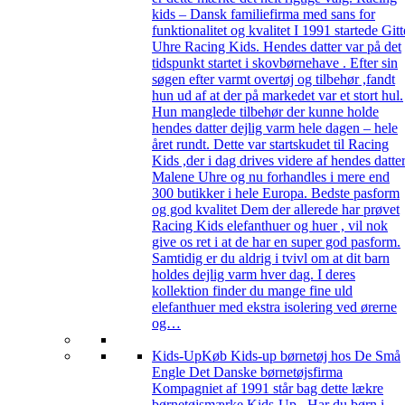
kids – Dansk familiefirma med sans for
funktionalitet og kvalitet I 1991 startede Gitt
Uhre Racing Kids. Hendes datter var på det
tidspunkt startet i skovbørnehave . Efter sin
søgen efter varmt overtøj og tilbehør ,fandt
hun ud af at der på markedet var et stort hul.
Hun manglede tilbehør der kunne holde
hendes datter dejlig varm hele dagen – hele
året rundt. Dette var startskudet til Racing
Kids ,der i dag drives videre af hendes datte
Malene Uhre og nu forhandles i mere end
300 butikker i hele Europa. Bedste pasform
og god kvalitet Dem der allerede har prøvet
Racing Kids elefanthuer og huer , vil nok
give os ret i at de har en super god pasform.
Samtidig er du aldrig i tvivl om at dit barn
holdes dejlig varm hver dag. I deres
kollektion finder du mange fine uld
elefanthuer med ekstra isolering ved ørerne
og…
Kids-Up
Køb Kids-up børnetøj hos De Små
Engle Det Danske børnetøjsfirma
Kompagniet af 1991 står bag dette lækre
børnetøjsmærke Kids-Up. Har du børn i