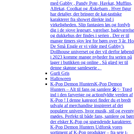
med Gabby , Pandy Pote, Havkat, Muffins,
Alfekat, Coolkat og Æskebarn . Hver figur
har detaljer, der bringer de kat-tastiske
karakterer fra showet direkte ind i
virkeligheden. Slip fantasien løs og fordyb
dig i de sjove legesæt, værelser, badeværelse
og dukkehus der findes i serien . Der er til
mange timers sjov leg for børn over 3 år. Ho
De Små Engle er vi vilde med Gabby’s
Dollhouse universet og der vil derfor løbend
i 2023 komme mange nyheder fra serien på
lager i butikken og online . Så glæd jer til
denne skønne samleserie .
Gurli Gris
Halloween
K-Pop Demon Hunters
K-Pop Demon
Hunters – Alt til fans og samlere 🎤✨ Træd
ind i den farverige og actionfyldte verden af
K-Pop ! I denne kategori finder du et bredt
udvalg af merchandise inspireret af det
populære univers, hvor musik, stil og eventy
mødes. Perfekt til både fans, samlere og bør
der elsker K-Pop og spændende karakterer.
K-Pop Demon Hunters Udforsk vores
sortiment af K-Pop produkter – fra seje t-