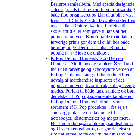
Brainrot samlealbum. Med specialdesignede
sider og plads til dine kort bliver din samling
både flot, organiseret og klar til at blive vist
frem. 👕 T-Shirts Vis din favoritkarakter fre
med Italian Brainrot t-shirts. Perfekte til
skole, fritid eller som gave til fans af det
populære univers. Komfortable materialer o
farverige prints gør dem til et hit hos både
børn og unge. Derfor er Italian Brainrot
populært: ✨ Sjove og unikke…
K-Pop Demon Hunters
K-Pop Demon
Hunters – Alt til fans og samlere 🎤✨ Træd
ind i den farverige og actionfyldte verden af
K-Pop ! I denne kategori finder du et bredt
udvalg af merchandise inspireret af det
populære univers, hvor musik, stil og eventy
mødes. Perfekt til både fans, samlere og bør
der elsker K-Pop og spændende karakterer.
K-Pop Demon Hunters Udforsk vores
sortiment af K-Pop produkter – fra seje t-
shirts og praktiske drikkedunke til
notesbøger, klistermærker og meget mere.
Her finder du også samlekort, samlealbums
og klistermærkealbums, der gør det ekstra
sjovt at samle, bytte og udvide din samling.