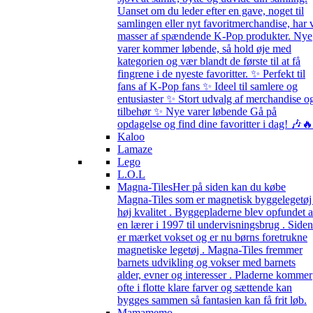
Uanset om du leder efter en gave, noget til
samlingen eller nyt favoritmerchandise, har 
masser af spændende K-Pop produkter. Nye
varer kommer løbende, så hold øje med
kategorien og vær blandt de første til at få
fingrene i de nyeste favoritter. ✨ Perfekt til
fans af K-Pop fans ✨ Ideel til samlere og
entusiaster ✨ Stort udvalg af merchandise o
tilbehør ✨ Nye varer løbende Gå på
opdagelse og find dine favoritter i dag! 🎶🔥
Kaloo
Lamaze
Lego
L.O.L
Magna-Tiles
Her på siden kan du købe
Magna-Tiles som er magnetisk byggelegetøj 
høj kvalitet . Byggepladerne blev opfundet a
en lærer i 1997 til undervisningsbrug . Siden
er mærket vokset og er nu børns foretrukne
magnetiske legetøj . Magna-Tiles fremmer
barnets udvikling og vokser med barnets
alder, evner og interesser . Pladerne kommer
ofte i flotte klare farver og sættende kan
bygges sammen så fantasien kan få frit løb.
Mamamemo