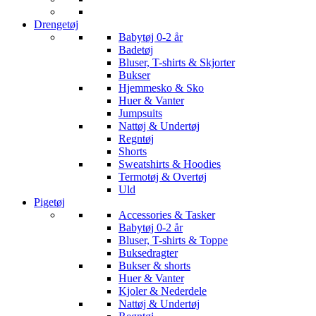
Drengetøj
Babytøj 0-2 år
Badetøj
Bluser, T-shirts & Skjorter
Bukser
Hjemmesko & Sko
Huer & Vanter
Jumpsuits
Nattøj & Undertøj
Regntøj
Shorts
Sweatshirts & Hoodies
Termotøj & Overtøj
Uld
Pigetøj
Accessories & Tasker
Babytøj 0-2 år
Bluser, T-shirts & Toppe
Buksedragter
Bukser & shorts
Huer & Vanter
Kjoler & Nederdele
Nattøj & Undertøj