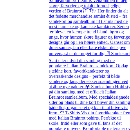
Samlealbum & T-Shirts Velkommen til den
skøre, farverige og totalt uforudsigelige
verden af Brainrot 🇮🇹✨ Her finder du alt
det fedeste merchandise samlet ét sted – fra
samlekort og samlealbum til t-shirts med de
mest ikoniske og kaotiske karakterer. Serien
er blevet en kæmpe trend blandt børn og
unge, hvor humor, skøre figurer og farverige
designs går op i en højere enhed. Uanset om
du er samler, fan eller bare elsker det sjove
univers, så er der noget for dig. 🃏 Samlekort
Start eller udvid din samling med de
populære Italian Brainrot samlekort. Opdag
sjældne kort, favoritkarakterer og
overraskende designs – perfekt til både
samlere og fans, der elsker spændingen ved
at åbne nye pakker. 📖 Samlealbum Hold st
på din samling med et officielt Italian
Brainrot samlealbum. Med specialdesignede
sider og plads til dine kort bliver din samling
både flot, organiseret og klar til at blive vist
frem. 👕 T-Shirts Vis din favoritkarakter fre
med Italian Brainrot t-shirts. Perfekte til
skole, fritid eller som gave til fans af det
populære univers. Komfortable materialer o