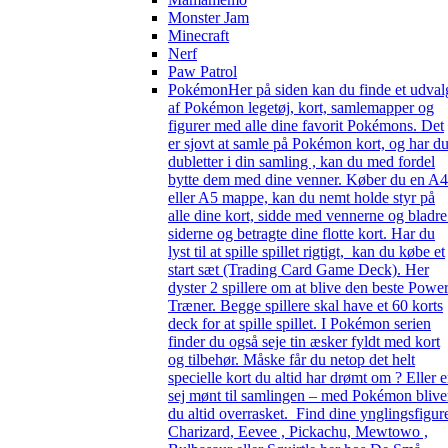
Monster Jam
Minecraft
Nerf
Paw Patrol
Pokémon
Her på siden kan du finde et udval
af Pokémon legetøj, kort, samlemapper og
figurer med alle dine favorit Pokémons. Det
er sjovt at samle på Pokémon kort, og har d
dubletter i din samling , kan du med fordel
bytte dem med dine venner. Køber du en A4
eller A5 mappe, kan du nemt holde styr på
alle dine kort, sidde med vennerne og bladre
siderne og betragte dine flotte kort. Har du
lyst til at spille spillet rigtigt, kan du købe et
start sæt (Trading Card Game Deck). Her
dyster 2 spillere om at blive den beste Powe
Træner. Begge spillere skal have et 60 korts
deck for at spille spillet. I Pokémon serien
finder du også seje tin æsker fyldt med kort
og tilbehør. Måske får du netop det helt
specielle kort du altid har drømt om ? Eller 
sej mønt til samlingen – med Pokémon blive
du altid overrasket. Find dine ynglingsfigur
Charizard, Eevee , Pickachu, Mewtowo ,