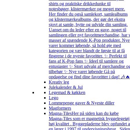
shirts og praktiske drikkedunke til
notesbøger, klistermærker og meget mere.
Her finder du også samlekort, samlealbums
og klistermærkealbums, der gør det ekstra
sjovt at samle, bytte og udvide din samling.
Uanset om du leder efter en gave, noget til
samlingen eller nyt favoritmerchandise, har 
masser af spændende K-Pop produkter. Nye
varer kommer løbende, så hold øje med
kategorien og vær blandt de første til at få
fingrene i de nyeste favoritter. ✨ Perfekt til
fans af K-Pop fans ✨ Ideel til samlere og
entusiaster ✨ Stort udvalg af merchandise o
tilbehør ✨ Nye varer løbende Gå på
opdagelse og find dine favoritter i dag! 🎶🔥
Kreativ leg
Julekalender & Jul
Legemad & køkken
Lego
Lommepenge gaver & Nyeste diller
Magformers
Magna-Tiles
Her på siden kan du købe
Magna-Tiles som er magnetisk byggelegetøj 
høj kvalitet . Byggepladerne blev opfundet a
en lærer i 1997 til undervisningsbrug . Siden