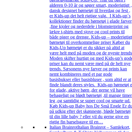
alderen 0-10 år og søger smart, moderigtigt ,
dansk designet børnetøj til hverdag og fest ,
er Kids-up det helt rigtige valg. I Kids-up´s
kollektioner finder du børnetøj i glade farver
,fine kjoler og nederdele i blomsterprint og
lækre t-shirts med sjove og cool prints til
både piger og drenge. Kids-up – moderigtigt
børnetøj til overkommelige priser Køber du
Kids-Up børnetøj er du sikker på altid at
være helt med på moden og de nyeste trends
Moden skifter hurtigt og med Kids-up’s god
priser kan du nemt være med på de helt nye
trends. Sæsonens nye farver og prints kan
nemt kombineres med et par gode
basisbukser eller basisbluser , som altid er at
finde blandt deres styles. Kids-up børnetøj e
for glade, aktive børn ,der gerne vil have
behageligt og blødt børnetøj ,til mange timer
leg ,og samtidig se super cool og smarte ud.
Køb Kids-up Baby hos De Små Engle Er d
på udkig efter det skønneste, bløde børnetøj
til din lille baby ? eller vil du gerne give en
rigtig fin barselsgave til en…
Italian Brainrot
Italian Brainrot – Samlekort,