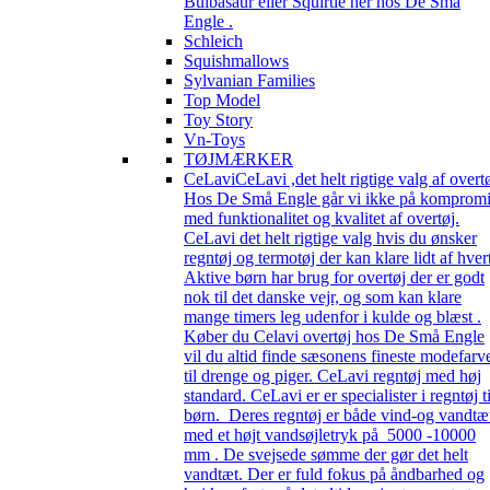
Bulbasaur eller Squirtle her hos De Små
Engle .
Schleich
Squishmallows
Sylvanian Families
Top Model
Toy Story
Vn-Toys
TØJMÆRKER
CeLavi
CeLavi ,det helt rigtige valg af overt
Hos De Små Engle går vi ikke på kompromi
med funktionalitet og kvalitet af overtøj.
CeLavi det helt rigtige valg hvis du ønsker
regntøj og termotøj der kan klare lidt af hver
Aktive børn har brug for overtøj der er godt
nok til det danske vejr, og som kan klare
mange timers leg udenfor i kulde og blæst .
Køber du Celavi overtøj hos De Små Engle
vil du altid finde sæsonens fineste modefarv
til drenge og piger. CeLavi regntøj med høj
standard. CeLavi er er specialister i regntøj ti
børn. Deres regntøj er både vind-og vandtæ
med et højt vandsøjletryk på 5000 -10000
mm . De svejsede sømme der gør det helt
vandtæt. Der er fuld fokus på åndbarhed og