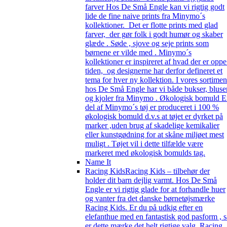
farver Hos De Små Engle kan vi rigtig godt
lide de fine naive prints fra Minymo´s
kollektioner. Det er flotte prints med glad
farver, der gør folk i godt humør og skaber
glæde . Søde , sjove og seje prints som
børnene er vilde med . Minymo´s
kollektioner er inspireret af hvad der er oppe
tiden, og designerne har derfor defineret et
tema for hver ny kollektion. I vores sortimen
hos De Små Engle har vi både bukser, bluse
og kjoler fra Minymo . Økologisk bomuld 
del af Minymo´s tøj er produceret i 100 %
økologisk bomuld d.v.s at tøjet er dyrket på
marker ,uden brug af skadelige kemikalier
eller kunstgødning for at skåne miljøet mest
muligt . Tøjet vil i dette tilfælde være
markeret med økologisk bomulds tag.
Name It
Racing Kids
Racing Kids – tilbehør der
holder dit barn dejlig varmt. Hos De Små
Engle er vi rigtig glade for at forhandle huer
og vanter fra det danske børnetøjsmærke
Racing Kids. Er du på udkig efter en
elefanthue med en fantastisk god pasform , s
er dette mærke det helt rigtige valg. Racing