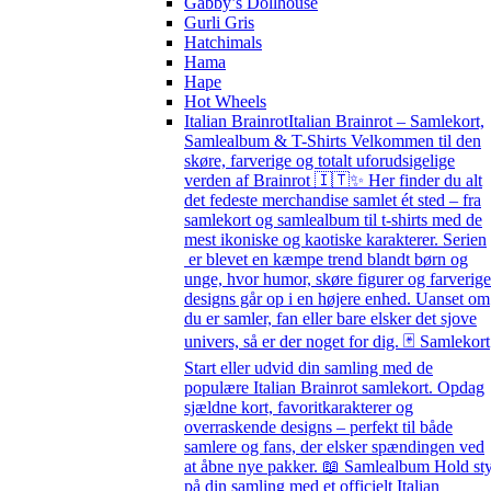
Gabby’s Dollhouse
Gurli Gris
Hatchimals
Hama
Hape
Hot Wheels
Italian Brainrot
Italian Brainrot – Samlekort,
Samlealbum & T-Shirts Velkommen til den
skøre, farverige og totalt uforudsigelige
verden af Brainrot 🇮🇹✨ Her finder du alt
det fedeste merchandise samlet ét sted – fra
samlekort og samlealbum til t-shirts med de
mest ikoniske og kaotiske karakterer. Serien
er blevet en kæmpe trend blandt børn og
unge, hvor humor, skøre figurer og farverige
designs går op i en højere enhed. Uanset om
du er samler, fan eller bare elsker det sjove
univers, så er der noget for dig. 🃏 Samlekort
Start eller udvid din samling med de
populære Italian Brainrot samlekort. Opdag
sjældne kort, favoritkarakterer og
overraskende designs – perfekt til både
samlere og fans, der elsker spændingen ved
at åbne nye pakker. 📖 Samlealbum Hold st
på din samling med et officielt Italian