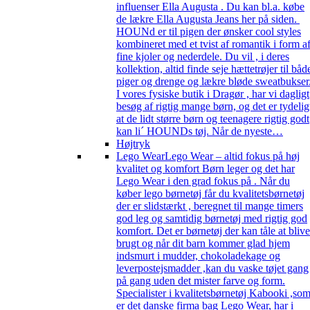
influenser Ella Augusta . Du kan bl.a. købe
de lækre Ella Augusta Jeans her på siden.
HOUNd er til pigen der ønsker cool styles
kombineret med et tvist af romantik i form a
fine kjoler og nederdele. Du vil , i deres
kollektion, altid finde seje hættetrøjer til båd
piger og drenge og lækre bløde sweatbukser
I vores fysiske butik i Dragør , har vi dagligt
besøg af rigtig mange børn, og det er tydelig
at de lidt større børn og teenagere rigtig godt
kan li´ HOUNDs tøj. Når de nyeste…
Højtryk
Lego Wear
Lego Wear – altid fokus på høj
kvalitet og komfort Børn leger og det har
Lego Wear i den grad fokus på . Når du
køber lego børnetøj får du kvalitetsbørnetøj
der er slidstærkt , beregnet til mange timers
god leg og samtidig børnetøj med rigtig god
komfort. Det er børnetøj der kan tåle at blive
brugt og når dit barn kommer glad hjem
indsmurt i mudder, chokoladekage og
leverpostejsmadder ,kan du vaske tøjet gang
på gang uden det mister farve og form.
Specialister i kvalitetsbørnetøj Kabooki ,so
er det danske firma bag Lego Wear, har i