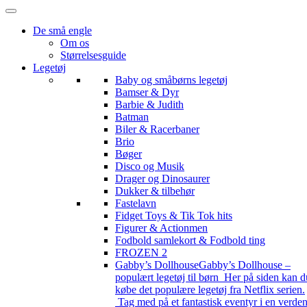
De små engle
Om os
Størrelsesguide
Legetøj
Baby og småbørns legetøj
Bamser & Dyr
Barbie & Judith
Batman
Biler & Racerbaner
Brio
Bøger
Disco og Musik
Drager og Dinosaurer
Dukker & tilbehør
Fastelavn
Fidget Toys & Tik Tok hits
Figurer & Actionmen
Fodbold samlekort & Fodbold ting
FROZEN 2
Gabby’s Dollhouse
Gabby’s Dollhouse –
populært legetøj til børn Her på siden kan d
købe det populære legetøj fra Netflix serien.
Tag med på et fantastisk eventyr i en verde