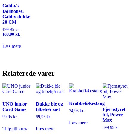
Gabby´s
Dollhouse,
Gabby dukke
20 CM
Den
199,95
kr.
oprindelige
Den
180,00
kr.
pris
aktuelle
var:
pris
Læs mere
199,95 kr..
er:
180,00 kr..
Relaterede varer
Krabbefiskestang
UNO junior
Dukke ble og
Card Game
tilbehør sæt
Fjernstyret
34,95
kr.
bil, Power
99,95
kr.
69,95
kr.
Max
Læs mere
399,95
kr.
Tilføj til kurv
Læs mere