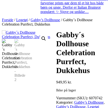
farverige prints gør dem til et hit hos både
børn og unge. Derfor er Italian Brainrot
populært: ✨ Sjove og unikke…
Forside
/
Legetøj
/
Gabby’s Dollhouse
/ Gabby´s Dollhouse
Celebration Purrfect, Dukkehus
Gabby´s
Dollhouse
Celebration
Purrfect,
Dukkehus
949,95
kr.
Ikke på lager
Varenummer (SKU):
6070742
Kategorier:
Gabby’s Dollhouse
,
Gabby’s Dollhouse
,
Legetøj