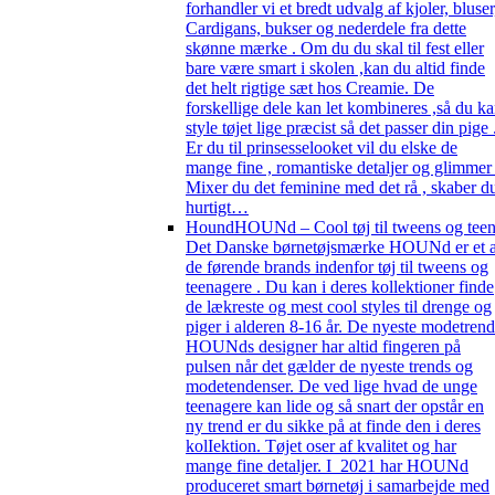
forhandler vi et bredt udvalg af kjoler, bluser
Cardigans, bukser og nederdele fra dette
skønne mærke . Om du du skal til fest eller
bare være smart i skolen ,kan du altid finde
det helt rigtige sæt hos Creamie. De
forskellige dele kan let kombineres ,så du k
style tøjet lige præcist så det passer din pige 
Er du til prinsesselooket vil du elske de
mange fine , romantiske detaljer og glimmer 
Mixer du det feminine med det rå , skaber d
hurtigt…
Hound
HOUNd – Cool tøj til tweens og tee
Det Danske børnetøjsmærke HOUNd er et a
de førende brands indenfor tøj til tweens og
teenagere . Du kan i deres kollektioner finde
de lækreste og mest cool styles til drenge og
piger i alderen 8-16 år. De nyeste modetrend
HOUNds designer har altid fingeren på
pulsen når det gælder de nyeste trends og
modetendenser. De ved lige hvad de unge
teenagere kan lide og så snart der opstår en
ny trend er du sikke på at finde den i deres
kolIektion. Tøjet oser af kvalitet og har
mange fine detaljer. I 2021 har HOUNd
produceret smart børnetøj i samarbejde med