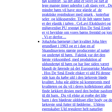
høj komfort , så det altid er sjovt og rart at
lege mange timer udenfor i alt slags vejr . D
mindre børn vil have stor glæde af de
praktiske regnbukser med smæk , justerbar
seler og klikspænder. Til de lidt større børn
er der elastik i taljen . CeLavi Eksklusivt og
miljøvenligt PU regntøj Hos De Små Engle
er vi bevidste om vores børns fremtid og jor
. Vi er derfor…
Joha
Joha børnetøj i høj kvalitet Joha blev
grundlagt i 1963 og er i dag en af
Skandinaviens største producenter af nattøj
og undertøj til børn. Faktisk var det den
første virksomhed, med produktion af
uldundertøj til børn og har lige siden været
blandt de førende på det Europæiske Marke
. Hos De Små Engle elsker vi uld På denne
side kan du købe uld i den lækreste bløde
kvalitet. Joha går aldrig på kompromis med
kvaliteten og du vil i deres kollektioner altid
finde lækkert design med den bedste pasfor
til dit barn. Du vil elske at svøbe det lille
barn i den blødeste ulddragt eller body og d
lækreste små futter til fødderne. Uldens
egenskaber Uld regulerer helt naturligt