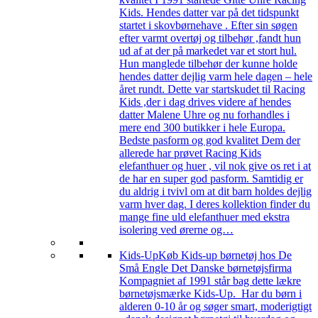
Kids. Hendes datter var på det tidspunkt
startet i skovbørnehave . Efter sin søgen
efter varmt overtøj og tilbehør ,fandt hun
ud af at der på markedet var et stort hul.
Hun manglede tilbehør der kunne holde
hendes datter dejlig varm hele dagen – hele
året rundt. Dette var startskudet til Racing
Kids ,der i dag drives videre af hendes
datter Malene Uhre og nu forhandles i
mere end 300 butikker i hele Europa.
Bedste pasform og god kvalitet Dem der
allerede har prøvet Racing Kids
elefanthuer og huer , vil nok give os ret i at
de har en super god pasform. Samtidig er
du aldrig i tvivl om at dit barn holdes dejlig
varm hver dag. I deres kollektion finder du
mange fine uld elefanthuer med ekstra
isolering ved ørerne og…
Kids-Up
Køb Kids-up børnetøj hos De
Små Engle Det Danske børnetøjsfirma
Kompagniet af 1991 står bag dette lækre
børnetøjsmærke Kids-Up. Har du børn i
alderen 0-10 år og søger smart, moderigtigt