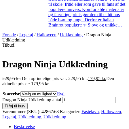
til skole, fritid eller som gave til fans af det
populære univers. Komfortable materialer
og farverige prints gør dem til et hit hos
både børn og unge. Derfor er Italian
Brainrot populært: ✨ Sjove og unikke…
Forside
/
Legetøj
/
Halloween
/
Udklædning
/ Dragon Ninja
Udklædning
Tilbud!
Dragon Ninja Udklædning
229,95
kr.
Den oprindelige pris var: 229,95 kr..
179,95
kr.
Den
aktuelle pris er: 179,95 kr..
Størrelse
Ryd
Dragon Ninja Udklædning antal
Tilføj til kurv
Varenummer (SKU):
42867/68
Kategorier:
Fastelavn
,
Halloween
,
Legetøj
,
Udklædning
,
Udklædning
Beskrivelse