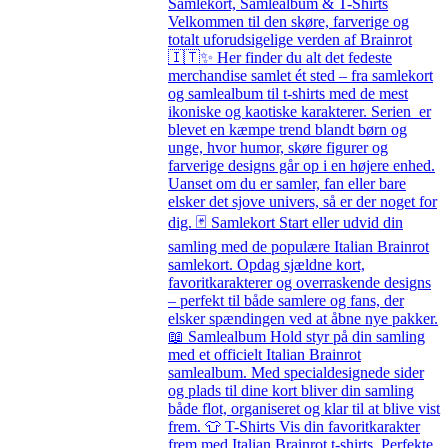
Samlekort, Samlealbum & T-Shirts
Velkommen til den skøre, farverige og
totalt uforudsigelige verden af Brainrot
🇮🇹✨ Her finder du alt det fedeste
merchandise samlet ét sted – fra samlekort
og samlealbum til t-shirts med de mest
ikoniske og kaotiske karakterer. Serien er
blevet en kæmpe trend blandt børn og
unge, hvor humor, skøre figurer og
farverige designs går op i en højere enhed.
Uanset om du er samler, fan eller bare
elsker det sjove univers, så er der noget for
dig. 🃏 Samlekort Start eller udvid din
samling med de populære Italian Brainrot
samlekort. Opdag sjældne kort,
favoritkarakterer og overraskende designs
– perfekt til både samlere og fans, der
elsker spændingen ved at åbne nye pakker.
📖 Samlealbum Hold styr på din samling
med et officielt Italian Brainrot
samlealbum. Med specialdesignede sider
og plads til dine kort bliver din samling
både flot, organiseret og klar til at blive vist
frem. 👕 T-Shirts Vis din favoritkarakter
frem med Italian Brainrot t-shirts. Perfekte