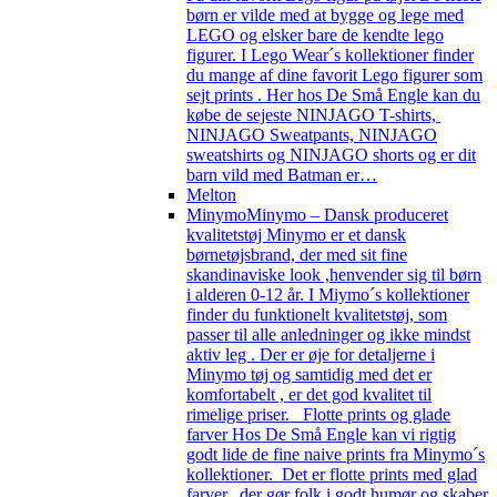
børn er vilde med at bygge og lege med
LEGO og elsker bare de kendte lego
figurer. I Lego Wear´s kollektioner finder
du mange af dine favorit Lego figurer som
sejt prints . Her hos De Små Engle kan du
købe de sejeste NINJAGO T-shirts,
NINJAGO Sweatpants, NINJAGO
sweatshirts og NINJAGO shorts og er dit
barn vild med Batman er…
Melton
Minymo
Minymo – Dansk produceret
kvalitetstøj Minymo er et dansk
børnetøjsbrand, der med sit fine
skandinaviske look ,henvender sig til børn
i alderen 0-12 år. I Miymo´s kollektioner
finder du funktionelt kvalitetstøj, som
passer til alle anledninger og ikke mindst
aktiv leg . Der er øje for detaljerne i
Minymo tøj og samtidig med det er
komfortabelt , er det god kvalitet til
rimelige priser. Flotte prints og glade
farver Hos De Små Engle kan vi rigtig
godt lide de fine naive prints fra Minymo´s
kollektioner. Det er flotte prints med glad
farver, der gør folk i godt humør og skaber