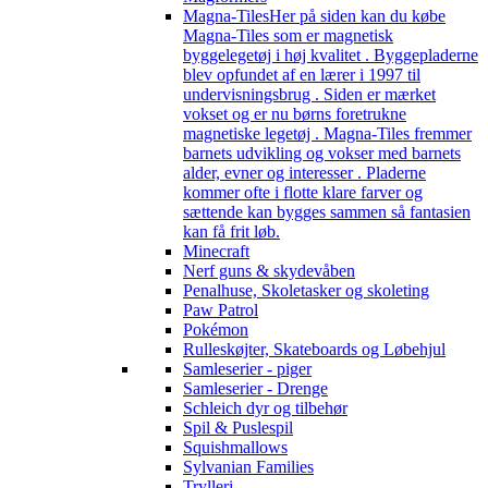
Magna-Tiles
Her på siden kan du købe
Magna-Tiles som er magnetisk
byggelegetøj i høj kvalitet . Byggepladerne
blev opfundet af en lærer i 1997 til
undervisningsbrug . Siden er mærket
vokset og er nu børns foretrukne
magnetiske legetøj . Magna-Tiles fremmer
barnets udvikling og vokser med barnets
alder, evner og interesser . Pladerne
kommer ofte i flotte klare farver og
sættende kan bygges sammen så fantasien
kan få frit løb.
Minecraft
Nerf guns & skydevåben
Penalhuse, Skoletasker og skoleting
Paw Patrol
Pokémon
Rulleskøjter, Skateboards og Løbehjul
Samleserier - piger
Samleserier - Drenge
Schleich dyr og tilbehør
Spil & Puslespil
Squishmallows
Sylvanian Families
Trylleri