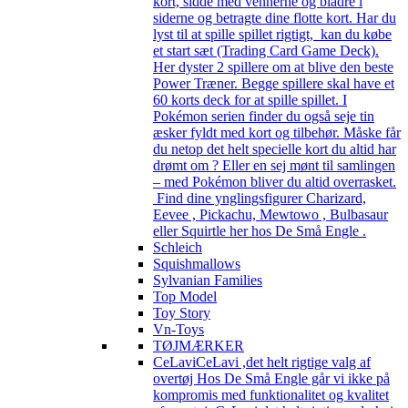
kort, sidde med vennerne og bladre i
siderne og betragte dine flotte kort. Har du
lyst til at spille spillet rigtigt, kan du købe
et start sæt (Trading Card Game Deck).
Her dyster 2 spillere om at blive den beste
Power Træner. Begge spillere skal have et
60 korts deck for at spille spillet. I
Pokémon serien finder du også seje tin
æsker fyldt med kort og tilbehør. Måske får
du netop det helt specielle kort du altid har
drømt om ? Eller en sej mønt til samlingen
– med Pokémon bliver du altid overrasket.
Find dine ynglingsfigurer Charizard,
Eevee , Pickachu, Mewtowo , Bulbasaur
eller Squirtle her hos De Små Engle .
Schleich
Squishmallows
Sylvanian Families
Top Model
Toy Story
Vn-Toys
TØJMÆRKER
CeLavi
CeLavi ,det helt rigtige valg af
overtøj Hos De Små Engle går vi ikke på
kompromis med funktionalitet og kvalitet