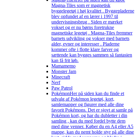
Magna-Tiles som er magnetisk
byggelegetøj i høj kvalitet . Byggepladerne
blev opfundet af en lærer i 1997 til
undervisningsbrug . Siden er mærket
vokset og er nu børns foretrukne
magnetiske legetøj . Magna-Tiles fremmer
barnets udvikling og vokser med barnets
alder, evner og interesser . Pladerne
kommer ofte i flotte klare farver og
sættende kan bygges sammen så fantasien
kan få frit løb.
Mamamemo
Monster Jam
Minecraft
Nerf
Paw Patrol
Pokémon
Her på siden kan du finde et
udvalg af Pokémon legetøj, kort,
samlemapper og figurer med alle dine
favorit Pokémons. Det er sjovt at samle på
Pokémon kort, og har du dubletter i din
samling , kan du med fordel bytte dem
med dine venner. Køber du en A4 eller A5
mappe, kan du nemt holde styr på alle dine