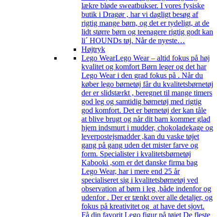
lækre bløde sweatbukser. I vores fysiske
butik i Dragør , har vi dagligt besøg af
rigtig mange børn, og det er tydeligt, at de
lidt større børn og teenagere rigtig godt kan
li´ HOUNDs tøj. Når de nyeste…
Højtryk
Lego Wear
Lego Wear – altid fokus på høj
kvalitet og komfort Børn leger og det har
Lego Wear i den grad fokus på . Når du
køber lego børnetøj får du kvalitetsbørnetøj
der er slidstærkt , beregnet til mange timers
god leg og samtidig børnetøj med rigtig
god komfort. Det er børnetøj der kan tåle
at blive brugt og når dit barn kommer glad
hjem indsmurt i mudder, chokoladekage og
leverpostejsmadder ,kan du vaske tøjet
gang på gang uden det mister farve og
form. Specialister i kvalitetsbørnetøj
Kabooki ,som er det danske firma bag
Lego Wear, har i mere end 25 år
specialiseret sig i kvalitetsbørnetøj ved
observation af børn i leg ,både indenfor og
udenfor . Der er tænkt over alle detaljer, og
fokus på kreativitet og at have det sjovt.
Få din favorit Lego figur på tøjet De fleste