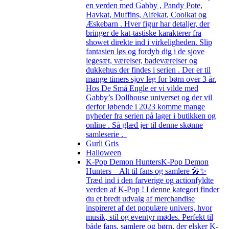
en verden med Gabby , Pandy Pote,
Havkat, Muffins, Alfekat, Coolkat og
Æskebarn . Hver figur har detaljer, der
bringer de kat-tastiske karakterer fra
showet direkte ind i virkeligheden. Slip
fantasien løs og fordyb dig i de sjove
legesæt, værelser, badeværelser og
dukkehus der findes i serien . Der er til
mange timers sjov leg for børn over 3 år.
Hos De Små Engle er vi vilde med
Gabby’s Dollhouse universet og der vil
derfor løbende i 2023 komme mange
nyheder fra serien på lager i butikken og
online . Så glæd jer til denne skønne
samleserie .
Gurli Gris
Halloween
K-Pop Demon Hunters
K-Pop Demon
Hunters – Alt til fans og samlere 🎤✨
Træd ind i den farverige og actionfyldte
verden af K-Pop ! I denne kategori finder
du et bredt udvalg af merchandise
inspireret af det populære univers, hvor
musik, stil og eventyr mødes. Perfekt til
både fans, samlere og børn, der elsker K-