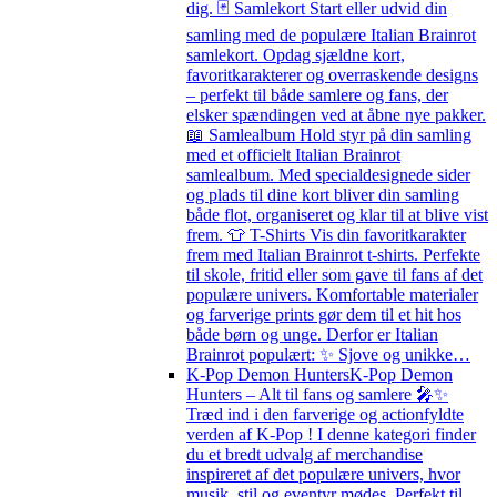
dig. 🃏 Samlekort Start eller udvid din
samling med de populære Italian Brainrot
samlekort. Opdag sjældne kort,
favoritkarakterer og overraskende designs
– perfekt til både samlere og fans, der
elsker spændingen ved at åbne nye pakker.
📖 Samlealbum Hold styr på din samling
med et officielt Italian Brainrot
samlealbum. Med specialdesignede sider
og plads til dine kort bliver din samling
både flot, organiseret og klar til at blive vist
frem. 👕 T-Shirts Vis din favoritkarakter
frem med Italian Brainrot t-shirts. Perfekte
til skole, fritid eller som gave til fans af det
populære univers. Komfortable materialer
og farverige prints gør dem til et hit hos
både børn og unge. Derfor er Italian
Brainrot populært: ✨ Sjove og unikke…
K-Pop Demon Hunters
K-Pop Demon
Hunters – Alt til fans og samlere 🎤✨
Træd ind i den farverige og actionfyldte
verden af K-Pop ! I denne kategori finder
du et bredt udvalg af merchandise
inspireret af det populære univers, hvor
musik, stil og eventyr mødes. Perfekt til