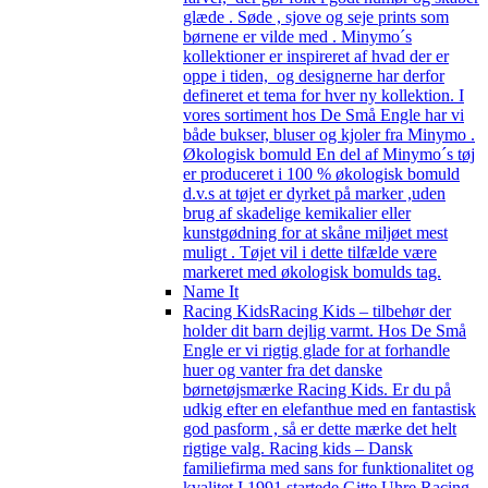
glæde . Søde , sjove og seje prints som
børnene er vilde med . Minymo´s
kollektioner er inspireret af hvad der er
oppe i tiden, og designerne har derfor
defineret et tema for hver ny kollektion. I
vores sortiment hos De Små Engle har vi
både bukser, bluser og kjoler fra Minymo .
Økologisk bomuld En del af Minymo´s tøj
er produceret i 100 % økologisk bomuld
d.v.s at tøjet er dyrket på marker ,uden
brug af skadelige kemikalier eller
kunstgødning for at skåne miljøet mest
muligt . Tøjet vil i dette tilfælde være
markeret med økologisk bomulds tag.
Name It
Racing Kids
Racing Kids – tilbehør der
holder dit barn dejlig varmt. Hos De Små
Engle er vi rigtig glade for at forhandle
huer og vanter fra det danske
børnetøjsmærke Racing Kids. Er du på
udkig efter en elefanthue med en fantastisk
god pasform , så er dette mærke det helt
rigtige valg. Racing kids – Dansk
familiefirma med sans for funktionalitet og
kvalitet I 1991 startede Gitte Uhre Racing