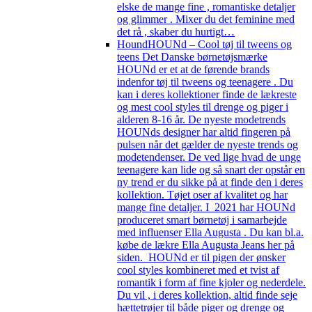
elske de mange fine , romantiske detaljer
og glimmer . Mixer du det feminine med
det rå , skaber du hurtigt…
Hound
HOUNd – Cool tøj til tweens og
teens Det Danske børnetøjsmærke
HOUNd er et at de førende brands
indenfor tøj til tweens og teenagere . Du
kan i deres kollektioner finde de lækreste
og mest cool styles til drenge og piger i
alderen 8-16 år. De nyeste modetrends
HOUNds designer har altid fingeren på
pulsen når det gælder de nyeste trends og
modetendenser. De ved lige hvad de unge
teenagere kan lide og så snart der opstår en
ny trend er du sikke på at finde den i deres
kolIektion. Tøjet oser af kvalitet og har
mange fine detaljer. I 2021 har HOUNd
produceret smart børnetøj i samarbejde
med influenser Ella Augusta . Du kan bl.a.
købe de lækre Ella Augusta Jeans her på
siden. HOUNd er til pigen der ønsker
cool styles kombineret med et tvist af
romantik i form af fine kjoler og nederdele.
Du vil , i deres kollektion, altid finde seje
hættetrøjer til både piger og drenge og