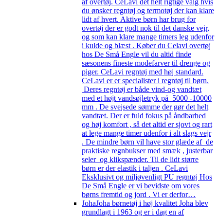
af overtøj. CeLavi det helt rigtige valg hvis
du ønsker regntøj og termotøj der kan klare
lidt af hvert. Aktive børn har brug for
overtøj der er godt nok til det danske vejr,
og som kan klare mange timers leg udenfor
i kulde og blæst . Køber du Celavi overtøj
hos De Små Engle vil du altid finde
sæsonens fineste modefarver til drenge og
piger. CeLavi regntøj med høj standard.
CeLavi er er specialister i regntøj til børn.
Deres regntøj er både vind-og vandtæt
med et højt vandsøjletryk på 5000 -10000
mm . De svejsede sømme der gør det helt
vandtæt. Der er fuld fokus på åndbarhed
og høj komfort , så det altid er sjovt og rart
at lege mange timer udenfor i alt slags vejr
. De mindre børn vil have stor glæde af de
praktiske regnbukser med smæk , justerbar
seler og klikspænder. Til de lidt større
børn er der elastik i taljen . CeLavi
Eksklusivt og miljøvenligt PU regntøj Hos
De Små Engle er vi bevidste om vores
børns fremtid og jord . Vi er derfor…
Joha
Joha børnetøj i høj kvalitet Joha blev
grundlagt i 1963 og er i dag en af