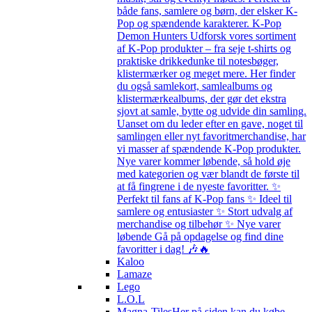
både fans, samlere og børn, der elsker K-
Pop og spændende karakterer. K-Pop
Demon Hunters Udforsk vores sortiment
af K-Pop produkter – fra seje t-shirts og
praktiske drikkedunke til notesbøger,
klistermærker og meget mere. Her finder
du også samlekort, samlealbums og
klistermærkealbums, der gør det ekstra
sjovt at samle, bytte og udvide din samling.
Uanset om du leder efter en gave, noget til
samlingen eller nyt favoritmerchandise, har
vi masser af spændende K-Pop produkter.
Nye varer kommer løbende, så hold øje
med kategorien og vær blandt de første til
at få fingrene i de nyeste favoritter. ✨
Perfekt til fans af K-Pop fans ✨ Ideel til
samlere og entusiaster ✨ Stort udvalg af
merchandise og tilbehør ✨ Nye varer
løbende Gå på opdagelse og find dine
favoritter i dag! 🎶🔥
Kaloo
Lamaze
Lego
L.O.L
Magna-Tiles
Her på siden kan du købe