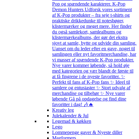
Pop og spændende karakterer. K-Pop
Demon Hunters Udforsk vores sortiment
af K-Pop produkter – fra seje t-shirts og
praktiske drikkedunke til notesbøger,
klistermærker og meget mere. Her finder
du også samlekort, samlealbums og
klistermærkealbums, der gør det ekstra
sjovt at samle, bytte og udvide din samling.
Uanset om du leder efter en gave, noget til
samlingen eller nyt favoritmerchandise, har
vi masser af spændende K-Pop produkter.
Nye varer kommer løbende, så hold øje
med kategorien og vær blandt de første til
at få fingrene i de nyeste favoritter. ✨
Perfekt til fans af K-Pop fans ✨ Ideel til
samlere og entusiaster ✨ Stort udvalg af
merchandise og tilbehør ✨ Nye varer
løbende Gå på opdagelse og find dine
favoritter i dag! 🎶🔥
Kreativ leg
Julekalender & Jul
Legemad & køkken
Lego
Lommepenge gaver & Nyeste diller
Magformers