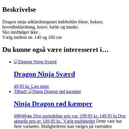
Beskrivelse
Dragon ninja udklædningssæt indeholder bluse, bukser,
hovedbeklædning, krave, bælte og maske.
Sko medfølger ikke .
Vælg mellem str. 140 og 160 cm
Du kunne også være interesseret i…
Dragon Ninja Sværd
49,95
kr.
Læs mere
Tilbud!
Ninja Dragon rød kæmper
199,95
kr.
Den oprindelige pris var: 199,95 kr..
149,95
kr.
Den
aktuelle pris er: 149,95 kr..
Vælg muligheder
Dette vare har
flere varianter. Mulighederne kan vælges på varesiden