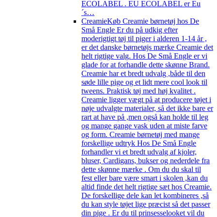
ECOLABEL . EU ECOLABEL er Eu
´s…
Creamie
Køb Creamie børnetøj hos De
Små Engle Er du på udkig efter
moderigtigt tøj til piger i alderen 1-14 år ,
er det danske børnetøjs mærke Creamie det
helt rigtige valg. Hos De Små Engle er vi
glade for at forhandle dette skønne Brand.
Creamie har et bredt udvalg ,både til den
søde lille pige og et lidt mere cool look til
tweens. Praktisk tøj med høj kvalitet .
Creamie ligger vægt på at producere tøjet i
nøje udvalgte materialer, så det ikke bare er
rart at have på ,men også kan holde til leg
og mange gange vask uden at miste farve
og form. Creamie børnetøj med mange
forskellige udtryk Hos De Små Engle
forhandler vi et bredt udvalg af kjoler,
bluser, Cardigans, bukser og nederdele fra
dette skønne mærke . Om du du skal til
fest eller bare være smart i skolen ,kan du
altid finde det helt rigtige sæt hos Creamie.
De forskellige dele kan let kombineres ,så
du kan style tøjet lige præcist så det passer
din pige . Er du til prinsesselooket vil du