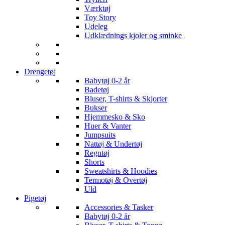
Værktøj
Toy Story
Udeleg
Udklædnings kjoler og sminke
Drengetøj
Babytøj 0-2 år
Badetøj
Bluser, T-shirts & Skjorter
Bukser
Hjemmesko & Sko
Huer & Vanter
Jumpsuits
Nattøj & Undertøj
Regntøj
Shorts
Sweatshirts & Hoodies
Termotøj & Overtøj
Uld
Pigetøj
Accessories & Tasker
Babytøj 0-2 år