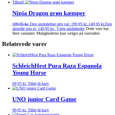
Tilbud!
Ninja Dragon grøn kæmper
199,95
kr.
Den oprindelige pris var: 199,95 kr..
149,95
kr.
Den
aktuelle pris er: 149,95 kr..
Vælg muligheder
Dette vare har
flere varianter. Mulighederne kan vælges på varesiden
Relaterede varer
SchleichHest Pura Raza Espanola
Young Horse
69,95
kr.
Tilføj til kurv
UNO junior Card Game
99,95
kr.
Tilføj til kurv