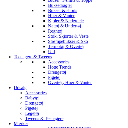
Bluser, T-shirts & Toppe
Buksedragter
Bukser & shorts
Huer & Vanter
Kjoler & Nederdele
Nattøj & Undertøj
Regntøj
Strik, Skjorter & Veste
Strømpebukser & Sko
Termotøj & Overtøj
Uld
Teenagere & Tweens
Accessories
Hotte Trends
Drengetøj
Pigetøj
Overtøj , Huer & Vanter
Udsalg
Accessories
Babytøj
Drengetøj
Pigetøj
Legetøj
Tweens & Teenagere
Mærker