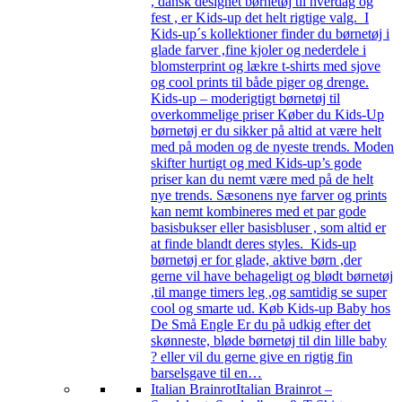
, dansk designet børnetøj til hverdag og
fest , er Kids-up det helt rigtige valg. I
Kids-up´s kollektioner finder du børnetøj i
glade farver ,fine kjoler og nederdele i
blomsterprint og lækre t-shirts med sjove
og cool prints til både piger og drenge.
Kids-up – moderigtigt børnetøj til
overkommelige priser Køber du Kids-Up
børnetøj er du sikker på altid at være helt
med på moden og de nyeste trends. Moden
skifter hurtigt og med Kids-up’s gode
priser kan du nemt være med på de helt
nye trends. Sæsonens nye farver og prints
kan nemt kombineres med et par gode
basisbukser eller basisbluser , som altid er
at finde blandt deres styles. Kids-up
børnetøj er for glade, aktive børn ,der
gerne vil have behageligt og blødt børnetøj
,til mange timers leg ,og samtidig se super
cool og smarte ud. Køb Kids-up Baby hos
De Små Engle Er du på udkig efter det
skønneste, bløde børnetøj til din lille baby
? eller vil du gerne give en rigtig fin
barselsgave til en…
Italian Brainrot
Italian Brainrot –