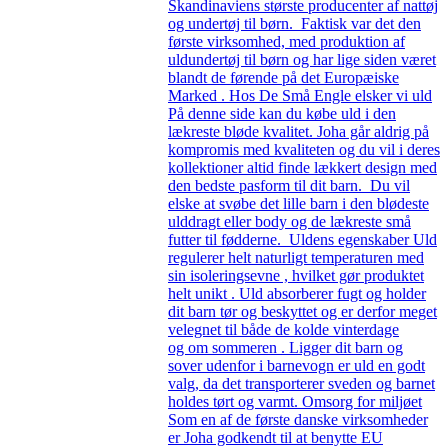
Skandinaviens største producenter af nattøj
og undertøj til børn. Faktisk var det den
første virksomhed, med produktion af
uldundertøj til børn og har lige siden været
blandt de førende på det Europæiske
Marked . Hos De Små Engle elsker vi uld
På denne side kan du købe uld i den
lækreste bløde kvalitet. Joha går aldrig på
kompromis med kvaliteten og du vil i deres
kollektioner altid finde lækkert design med
den bedste pasform til dit barn. Du vil
elske at svøbe det lille barn i den blødeste
ulddragt eller body og de lækreste små
futter til fødderne. Uldens egenskaber Uld
regulerer helt naturligt temperaturen med
sin isoleringsevne , hvilket gør produktet
helt unikt . Uld absorberer fugt og holder
dit barn tør og beskyttet og er derfor meget
velegnet til både de kolde vinterdage
og om sommeren . Ligger dit barn og
sover udenfor i barnevogn er uld en godt
valg, da det transporterer sveden og barnet
holdes tørt og varmt. Omsorg for miljøet
Som en af de første danske virksomheder
er Joha godkendt til at benytte EU