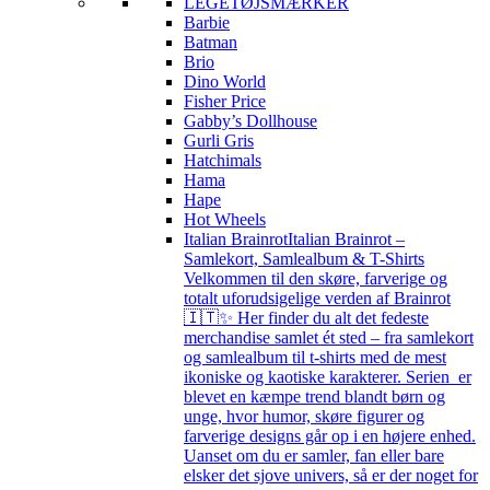
LEGETØJSMÆRKER
Barbie
Batman
Brio
Dino World
Fisher Price
Gabby’s Dollhouse
Gurli Gris
Hatchimals
Hama
Hape
Hot Wheels
Italian Brainrot
Italian Brainrot –
Samlekort, Samlealbum & T-Shirts
Velkommen til den skøre, farverige og
totalt uforudsigelige verden af Brainrot
🇮🇹✨ Her finder du alt det fedeste
merchandise samlet ét sted – fra samlekort
og samlealbum til t-shirts med de mest
ikoniske og kaotiske karakterer. Serien er
blevet en kæmpe trend blandt børn og
unge, hvor humor, skøre figurer og
farverige designs går op i en højere enhed.
Uanset om du er samler, fan eller bare
elsker det sjove univers, så er der noget for