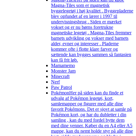
Magna-Tiles som er magnetisk
byggelegetøj i høj kvalitet . Byggepladerne
blev opfundet af en lærer i 1997 til
undervisningsbrug . Siden er mærket
vokset og er nu børns foretrukne
magnetiske legetøj . Magna-Tiles fremmer
barnets udvikling og vokser med barnets
alder, evner og interesser . Pladerne
kommer ofte i flotte klare farver og
sættende kan bygges sammen så fantasien
kan få frit løb.
Mamamemo
Monster Jam
Minecraft
Nerf
Paw Patrol
Pokémon
Her på siden kan du finde et
udvalg af Pokémon legetøj, kort,
samlemapper og figurer med alle dine
favorit Pokémons. Det er sjovt at samle på
Pokémon kort, og har du dubletter i din
samling , kan du med fordel bytte dem
med dine venner. Køber du en A4 eller A5
mappe, kan du nemt holde styr på alle dine