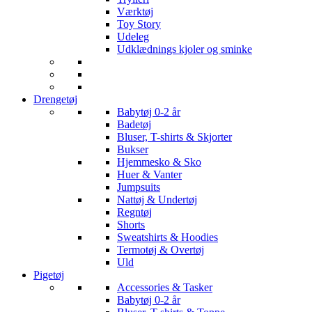
Værktøj
Toy Story
Udeleg
Udklædnings kjoler og sminke
Drengetøj
Babytøj 0-2 år
Badetøj
Bluser, T-shirts & Skjorter
Bukser
Hjemmesko & Sko
Huer & Vanter
Jumpsuits
Nattøj & Undertøj
Regntøj
Shorts
Sweatshirts & Hoodies
Termotøj & Overtøj
Uld
Pigetøj
Accessories & Tasker
Babytøj 0-2 år