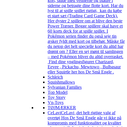
kort, sidde med vennerne og bladre i
siderne og betragte dine flotte kort. Har du
lyst til at spille spillet rigtigt, kan du købe
et start sæt (Trading Card Game Deck).
Her dyster 2 spillere om at blive den beste
Power Træner. Begge spillere skal have et
60 korts deck for at spille spillet. I
Pokémon serien finder du også seje tin
æsker fyldt med kort og tilbehør. Måske får
du netop det helt specielle kort du altid har
drømt om ? Eller en sej mønt til samlingen
– med Pokémon bliver du altid overrasket.
Find dine ynglingsfigurer Charizard,
Eevee , Pickachu, Mewtowo , Bulbasaur
eller Squirtle her hos De Små Engle .
Schleich
Squishmallows
Sylvanian Families
Top Model
Toy Story
Vn-Toys
TØJMÆRKER
CeLavi
CeLavi ,det helt rigtige valg af
overtøj Hos De Små Engle går vi ikke på
kompromis med funktionalitet og kvalitet