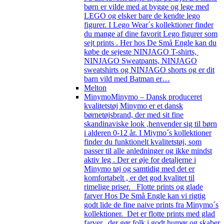
børn er vilde med at bygge og lege med
LEGO og elsker bare de kendte lego
figurer. I Lego Wear´s kollektioner finder
du mange af dine favorit Lego figurer som
sejt prints . Her hos De Små Engle kan du
købe de sejeste NINJAGO T-shirts,
NINJAGO Sweatpants, NINJAGO
sweatshirts og NINJAGO shorts og er dit
barn vild med Batman er…
Melton
Minymo
Minymo – Dansk produceret
kvalitetstøj Minymo er et dansk
børnetøjsbrand, der med sit fine
skandinaviske look ,henvender sig til børn
i alderen 0-12 år. I Miymo´s kollektioner
finder du funktionelt kvalitetstøj, som
passer til alle anledninger og ikke mindst
aktiv leg . Der er øje for detaljerne i
Minymo tøj og samtidig med det er
komfortabelt , er det god kvalitet til
rimelige priser. Flotte prints og glade
farver Hos De Små Engle kan vi rigtig
godt lide de fine naive prints fra Minymo´s
kollektioner. Det er flotte prints med glad
farver, der gør folk i godt humør og skaber