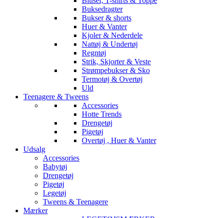
Bluser, T-shirts & Toppe
Buksedragter
Bukser & shorts
Huer & Vanter
Kjoler & Nederdele
Nattøj & Undertøj
Regntøj
Strik, Skjorter & Veste
Strømpebukser & Sko
Termotøj & Overtøj
Uld
Teenagere & Tweens
Accessories
Hotte Trends
Drengetøj
Pigetøj
Overtøj , Huer & Vanter
Udsalg
Accessories
Babytøj
Drengetøj
Pigetøj
Legetøj
Tweens & Teenagere
Mærker