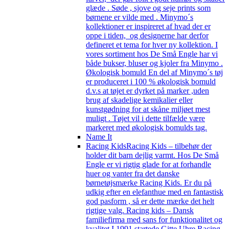
glæde . Søde , sjove og seje prints som
børnene er vilde med . Minymo´s
kollektioner er inspireret af hvad der er
oppe i tiden, og designerne har derfor
defineret et tema for hver ny kollektion. I
vores sortiment hos De Små Engle har vi
både bukser, bluser og kjoler fra Minymo .
Økologisk bomuld En del af Minymo´s tøj
er produceret i 100 % økologisk bomuld
d.v.s at tøjet er dyrket på marker ,uden
brug af skadelige kemikalier eller
kunstgødning for at skåne miljøet mest
muligt . Tøjet vil i dette tilfælde være
markeret med økologisk bomulds tag.
Name It
Racing Kids
Racing Kids – tilbehør der
holder dit barn dejlig varmt. Hos De Små
Engle er vi rigtig glade for at forhandle
huer og vanter fra det danske
børnetøjsmærke Racing Kids. Er du på
udkig efter en elefanthue med en fantastisk
god pasform , så er dette mærke det helt
rigtige valg. Racing kids – Dansk
familiefirma med sans for funktionalitet og
kvalitet I 1991 startede Gitte Uhre Racing