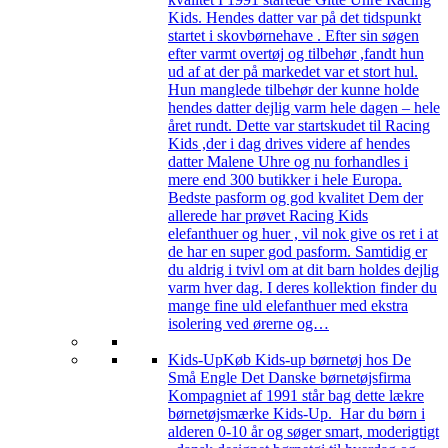
Kids. Hendes datter var på det tidspunkt
startet i skovbørnehave . Efter sin søgen
efter varmt overtøj og tilbehør ,fandt hun
ud af at der på markedet var et stort hul.
Hun manglede tilbehør der kunne holde
hendes datter dejlig varm hele dagen – hele
året rundt. Dette var startskudet til Racing
Kids ,der i dag drives videre af hendes
datter Malene Uhre og nu forhandles i
mere end 300 butikker i hele Europa.
Bedste pasform og god kvalitet Dem der
allerede har prøvet Racing Kids
elefanthuer og huer , vil nok give os ret i at
de har en super god pasform. Samtidig er
du aldrig i tvivl om at dit barn holdes dejlig
varm hver dag. I deres kollektion finder du
mange fine uld elefanthuer med ekstra
isolering ved ørerne og…
Kids-Up
Køb Kids-up børnetøj hos De
Små Engle Det Danske børnetøjsfirma
Kompagniet af 1991 står bag dette lækre
børnetøjsmærke Kids-Up. Har du børn i
alderen 0-10 år og søger smart, moderigtigt