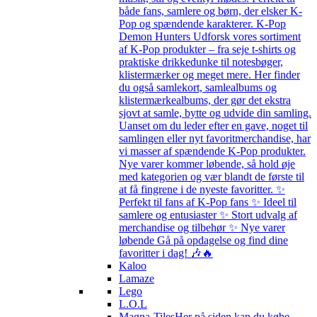
både fans, samlere og børn, der elsker K-
Pop og spændende karakterer. K-Pop
Demon Hunters Udforsk vores sortiment
af K-Pop produkter – fra seje t-shirts og
praktiske drikkedunke til notesbøger,
klistermærker og meget mere. Her finder
du også samlekort, samlealbums og
klistermærkealbums, der gør det ekstra
sjovt at samle, bytte og udvide din samling.
Uanset om du leder efter en gave, noget til
samlingen eller nyt favoritmerchandise, har
vi masser af spændende K-Pop produkter.
Nye varer kommer løbende, så hold øje
med kategorien og vær blandt de første til
at få fingrene i de nyeste favoritter. ✨
Perfekt til fans af K-Pop fans ✨ Ideel til
samlere og entusiaster ✨ Stort udvalg af
merchandise og tilbehør ✨ Nye varer
løbende Gå på opdagelse og find dine
favoritter i dag! 🎶🔥
Kaloo
Lamaze
Lego
L.O.L
Magna-Tiles
Her på siden kan du købe