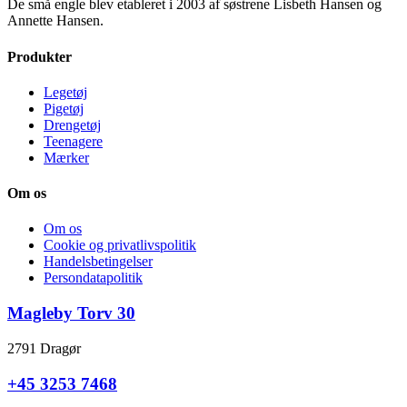
De små engle blev etableret i 2003 af søstrene Lisbeth Hansen og
Annette Hansen.
Produkter
Legetøj
Pigetøj
Drengetøj
Teenagere
Mærker
Om os
Om os
Cookie og privatlivspolitik
Handelsbetingelser
Persondatapolitik
Magleby Torv 30
2791 Dragør
+45 3253 7468