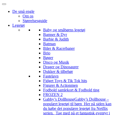
De små engle
Om os
Størrelsesguide
Legetøj
Baby og småbørns legetøj
Bamser & Dyr
Barbie & Judith
Batman
Biler & Racerbaner
Brio
Bøger
Disco og Musik
Drager og Dinosaurer
Dukker & tilbehør
Fastelavn
Fidget Toys & Tik Tok hits
Figurer & Actionmen
Fodbold samlekort & Fodbold ting
FROZEN 2
Gabby’s Dollhouse
Gabby’s Dollhouse –
populært legetøj til børn Her på siden kan
du købe det populære legetøj fra Netflix
serien. Tag med på et fantastisk eventyr i