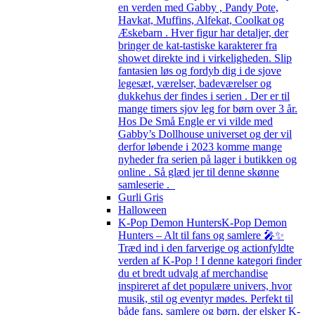
en verden med Gabby , Pandy Pote,
Havkat, Muffins, Alfekat, Coolkat og
Æskebarn . Hver figur har detaljer, der
bringer de kat-tastiske karakterer fra
showet direkte ind i virkeligheden. Slip
fantasien løs og fordyb dig i de sjove
legesæt, værelser, badeværelser og
dukkehus der findes i serien . Der er til
mange timers sjov leg for børn over 3 år.
Hos De Små Engle er vi vilde med
Gabby’s Dollhouse universet og der vil
derfor løbende i 2023 komme mange
nyheder fra serien på lager i butikken og
online . Så glæd jer til denne skønne
samleserie .
Gurli Gris
Halloween
K-Pop Demon Hunters
K-Pop Demon
Hunters – Alt til fans og samlere 🎤✨
Træd ind i den farverige og actionfyldte
verden af K-Pop ! I denne kategori finder
du et bredt udvalg af merchandise
inspireret af det populære univers, hvor
musik, stil og eventyr mødes. Perfekt til
både fans, samlere og børn, der elsker K-