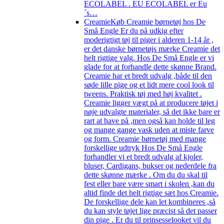
ECOLABEL . EU ECOLABEL er Eu
´s…
Creamie
Køb Creamie børnetøj hos De
Små Engle Er du på udkig efter
moderigtigt tøj til piger i alderen 1-14 år ,
er det danske børnetøjs mærke Creamie det
helt rigtige valg. Hos De Små Engle er vi
glade for at forhandle dette skønne Brand.
Creamie har et bredt udvalg ,både til den
søde lille pige og et lidt mere cool look til
tweens. Praktisk tøj med høj kvalitet .
Creamie ligger vægt på at producere tøjet i
nøje udvalgte materialer, så det ikke bare er
rart at have på ,men også kan holde til leg
og mange gange vask uden at miste farve
og form. Creamie børnetøj med mange
forskellige udtryk Hos De Små Engle
forhandler vi et bredt udvalg af kjoler,
bluser, Cardigans, bukser og nederdele fra
dette skønne mærke . Om du du skal til
fest eller bare være smart i skolen ,kan du
altid finde det helt rigtige sæt hos Creamie.
De forskellige dele kan let kombineres ,så
du kan style tøjet lige præcist så det passer
din pige . Er du til prinsesselooket vil du