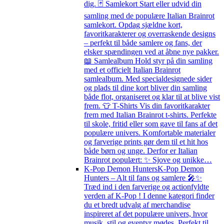
dig. 🃏 Samlekort Start eller udvid din
samling med de populære Italian Brainrot
samlekort. Opdag sjældne kort,
favoritkarakterer og overraskende designs
– perfekt til både samlere og fans, der
elsker spændingen ved at åbne nye pakker.
📖 Samlealbum Hold styr på din samling
med et officielt Italian Brainrot
samlealbum. Med specialdesignede sider
og plads til dine kort bliver din samling
både flot, organiseret og klar til at blive vist
frem. 👕 T-Shirts Vis din favoritkarakter
frem med Italian Brainrot t-shirts. Perfekte
til skole, fritid eller som gave til fans af det
populære univers. Komfortable materialer
og farverige prints gør dem til et hit hos
både børn og unge. Derfor er Italian
Brainrot populært: ✨ Sjove og unikke…
K-Pop Demon Hunters
K-Pop Demon
Hunters – Alt til fans og samlere 🎤✨
Træd ind i den farverige og actionfyldte
verden af K-Pop ! I denne kategori finder
du et bredt udvalg af merchandise
inspireret af det populære univers, hvor
musik, stil og eventyr mødes. Perfekt til