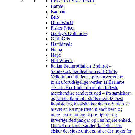
LEGETØJSMÆRKER
Barbie
Batman
Brio
Dino World
Fisher Price
Gabby’s Dollhouse
Gurli Gris
Hatchimals
Hama
Hape
Hot Wheels
Italian Brainrot
Italian Brainrot –
Samlekort, Samlealbum & T-Shirts
Velkommen til den skøre, farverige og
totalt uforudsigelige verden af Brainrot
🇮🇹✨ Her finder du alt det fedeste
merchandise samlet ét sted – fra samlekort
og samlealbum til t-shirts med de mest
ikoniske og kaotiske karakterer. Serien er
blevet en kæmpe trend blandt børn og
unge, hvor humor, skøre figurer og
farverige designs går op i en højere enhed.
Uanset om du er samler, fan eller bare
elsker det sjove univers, så er der noget for