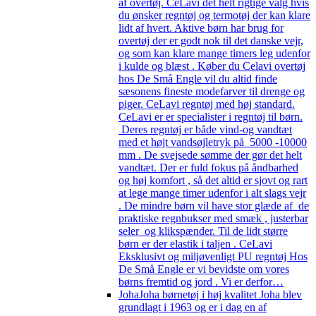
af overtøj. CeLavi det helt rigtige valg hvis
du ønsker regntøj og termotøj der kan klare
lidt af hvert. Aktive børn har brug for
overtøj der er godt nok til det danske vejr,
og som kan klare mange timers leg udenfor
i kulde og blæst . Køber du Celavi overtøj
hos De Små Engle vil du altid finde
sæsonens fineste modefarver til drenge og
piger. CeLavi regntøj med høj standard.
CeLavi er er specialister i regntøj til børn.
Deres regntøj er både vind-og vandtæt
med et højt vandsøjletryk på 5000 -10000
mm . De svejsede sømme der gør det helt
vandtæt. Der er fuld fokus på åndbarhed
og høj komfort , så det altid er sjovt og rart
at lege mange timer udenfor i alt slags vejr
. De mindre børn vil have stor glæde af de
praktiske regnbukser med smæk , justerbar
seler og klikspænder. Til de lidt større
børn er der elastik i taljen . CeLavi
Eksklusivt og miljøvenligt PU regntøj Hos
De Små Engle er vi bevidste om vores
børns fremtid og jord . Vi er derfor…
Joha
Joha børnetøj i høj kvalitet Joha blev
grundlagt i 1963 og er i dag en af