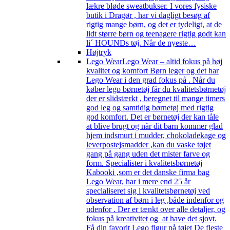
lækre bløde sweatbukser. I vores fysiske
butik i Dragør , har vi dagligt besøg af
rigtig mange børn, og det er tydeligt, at de
lidt større børn og teenagere rigtig godt kan
li´ HOUNDs tøj. Når de nyeste…
Højtryk
Lego Wear
Lego Wear – altid fokus på høj
kvalitet og komfort Børn leger og det har
Lego Wear i den grad fokus på . Når du
køber lego børnetøj får du kvalitetsbørnetøj
der er slidstærkt , beregnet til mange timers
god leg og samtidig børnetøj med rigtig
god komfort. Det er børnetøj der kan tåle
at blive brugt og når dit barn kommer glad
hjem indsmurt i mudder, chokoladekage og
leverpostejsmadder ,kan du vaske tøjet
gang på gang uden det mister farve og
form. Specialister i kvalitetsbørnetøj
Kabooki ,som er det danske firma bag
Lego Wear, har i mere end 25 år
specialiseret sig i kvalitetsbørnetøj ved
observation af børn i leg ,både indenfor og
udenfor . Der er tænkt over alle detaljer, og
fokus på kreativitet og at have det sjovt.
Få din favorit Lego figur på tøjet De fleste