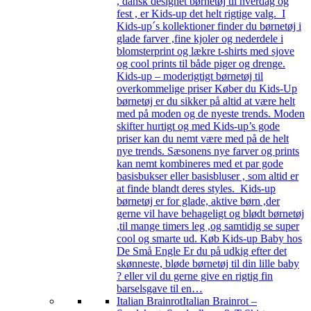
, dansk designet børnetøj til hverdag og
fest , er Kids-up det helt rigtige valg. I
Kids-up´s kollektioner finder du børnetøj i
glade farver ,fine kjoler og nederdele i
blomsterprint og lækre t-shirts med sjove
og cool prints til både piger og drenge.
Kids-up – moderigtigt børnetøj til
overkommelige priser Køber du Kids-Up
børnetøj er du sikker på altid at være helt
med på moden og de nyeste trends. Moden
skifter hurtigt og med Kids-up’s gode
priser kan du nemt være med på de helt
nye trends. Sæsonens nye farver og prints
kan nemt kombineres med et par gode
basisbukser eller basisbluser , som altid er
at finde blandt deres styles. Kids-up
børnetøj er for glade, aktive børn ,der
gerne vil have behageligt og blødt børnetøj
,til mange timers leg ,og samtidig se super
cool og smarte ud. Køb Kids-up Baby hos
De Små Engle Er du på udkig efter det
skønneste, bløde børnetøj til din lille baby
? eller vil du gerne give en rigtig fin
barselsgave til en…
Italian Brainrot
Italian Brainrot –