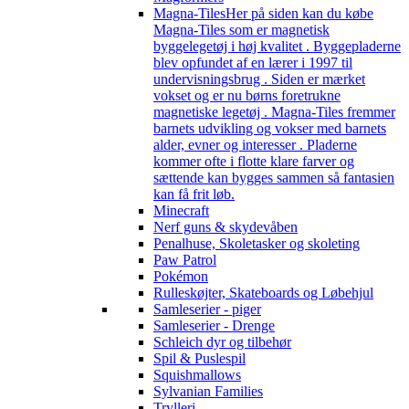
Magna-Tiles
Her på siden kan du købe
Magna-Tiles som er magnetisk
byggelegetøj i høj kvalitet . Byggepladerne
blev opfundet af en lærer i 1997 til
undervisningsbrug . Siden er mærket
vokset og er nu børns foretrukne
magnetiske legetøj . Magna-Tiles fremmer
barnets udvikling og vokser med barnets
alder, evner og interesser . Pladerne
kommer ofte i flotte klare farver og
sættende kan bygges sammen så fantasien
kan få frit løb.
Minecraft
Nerf guns & skydevåben
Penalhuse, Skoletasker og skoleting
Paw Patrol
Pokémon
Rulleskøjter, Skateboards og Løbehjul
Samleserier - piger
Samleserier - Drenge
Schleich dyr og tilbehør
Spil & Puslespil
Squishmallows
Sylvanian Families
Trylleri