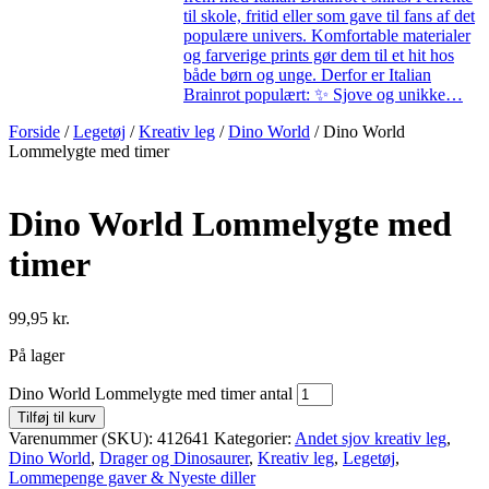
til skole, fritid eller som gave til fans af det
populære univers. Komfortable materialer
og farverige prints gør dem til et hit hos
både børn og unge. Derfor er Italian
Brainrot populært: ✨ Sjove og unikke…
Forside
/
Legetøj
/
Kreativ leg
/
Dino World
/ Dino World
Lommelygte med timer
Dino World Lommelygte med
timer
99,95
kr.
På lager
Dino World Lommelygte med timer antal
Tilføj til kurv
Varenummer (SKU):
412641
Kategorier:
Andet sjov kreativ leg
,
Dino World
,
Drager og Dinosaurer
,
Kreativ leg
,
Legetøj
,
Lommepenge gaver & Nyeste diller