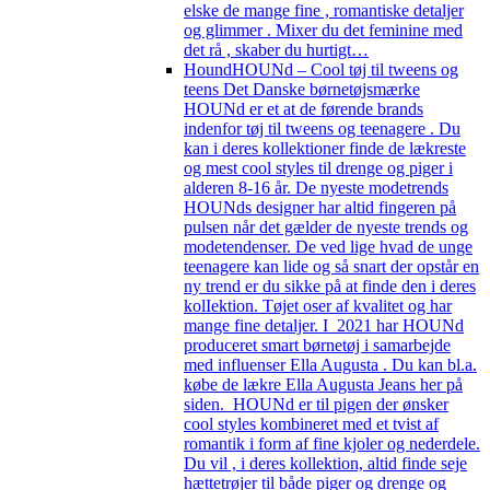
elske de mange fine , romantiske detaljer
og glimmer . Mixer du det feminine med
det rå , skaber du hurtigt…
Hound
HOUNd – Cool tøj til tweens og
teens Det Danske børnetøjsmærke
HOUNd er et at de førende brands
indenfor tøj til tweens og teenagere . Du
kan i deres kollektioner finde de lækreste
og mest cool styles til drenge og piger i
alderen 8-16 år. De nyeste modetrends
HOUNds designer har altid fingeren på
pulsen når det gælder de nyeste trends og
modetendenser. De ved lige hvad de unge
teenagere kan lide og så snart der opstår en
ny trend er du sikke på at finde den i deres
kolIektion. Tøjet oser af kvalitet og har
mange fine detaljer. I 2021 har HOUNd
produceret smart børnetøj i samarbejde
med influenser Ella Augusta . Du kan bl.a.
købe de lækre Ella Augusta Jeans her på
siden. HOUNd er til pigen der ønsker
cool styles kombineret med et tvist af
romantik i form af fine kjoler og nederdele.
Du vil , i deres kollektion, altid finde seje
hættetrøjer til både piger og drenge og