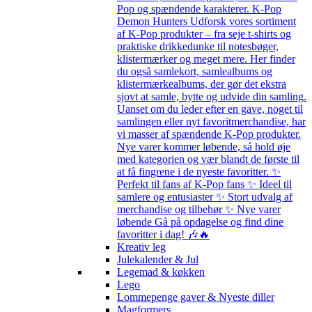
Pop og spændende karakterer. K-Pop
Demon Hunters Udforsk vores sortiment
af K-Pop produkter – fra seje t-shirts og
praktiske drikkedunke til notesbøger,
klistermærker og meget mere. Her finder
du også samlekort, samlealbums og
klistermærkealbums, der gør det ekstra
sjovt at samle, bytte og udvide din samling.
Uanset om du leder efter en gave, noget til
samlingen eller nyt favoritmerchandise, har
vi masser af spændende K-Pop produkter.
Nye varer kommer løbende, så hold øje
med kategorien og vær blandt de første til
at få fingrene i de nyeste favoritter. ✨
Perfekt til fans af K-Pop fans ✨ Ideel til
samlere og entusiaster ✨ Stort udvalg af
merchandise og tilbehør ✨ Nye varer
løbende Gå på opdagelse og find dine
favoritter i dag! 🎶🔥
Kreativ leg
Julekalender & Jul
Legemad & køkken
Lego
Lommepenge gaver & Nyeste diller
Magformers