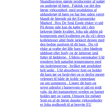
Skandinaviens største producenter af nattøj
og undertøj til børn. Faktisk var det den
første virksomhed, med produktion af
uldundertøj til børn og har lige siden været
blandt de førende på det Europæiske
Marked . Hos De Små Engle elsker vi uld
På denne side kan du købe uld i den
lækreste bløde kvalitet. Joha går aldrig på
kompromis med kvaliteten og du vil i deres
kollektioner altid finde lækkert design med
den bedste pasform til dit barn. Du vil
elske at svøbe det lille barn i den blødeste
ulddragt eller body og de lækreste små
futter til fødderne. Uldens egenskaber Uld
regulerer helt naturligt temperaturen med
sin isoleringsevne , hvilket gør produktet
helt unikt . Uld absorberer fugt og holder
dit barn tør og beskyttet og er derfor meget
velegnet til både de kolde vinterdage
og om sommeren . Ligger dit barn og
sover udenfor i barnevogn er uld en godt
valg, da det transporterer sveden og barnet
holdes tørt og varmt. Omsorg for miljøet
Som en af de første danske virksomheder
er Joha godkendt til at benytte EU