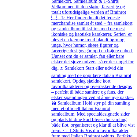
Samlekort, Samlealbum & T-Shirts
Velkommen til den skøre, farverige og
totalt uforudsigelige verden af Brainrot
🇮🇹✨ Her finder du alt det fedeste
merchandise samlet ét sted – fra samlekort
og samlealbum til t-shirts med de mest
ikoniske og kaotiske karakterer. Serien er
blevet en kæmpe trend blandt børn og
unge, hvor humor, skøre figurer og
farverige designs går op i en højere enhed.
Uanset om du er samler, fan eller bare
elsker det sjove univers, så er der noget for
dig. 🃏 Samlekort Start eller udvid din
samling med de populære Italian Brainrot
samlekort. Opdag sjældne kort,
favoritkarakterer og overraskende designs
– perfekt til både samlere og fans, der
elsker spændingen ved at åbne nye pakker.
📖 Samlealbum Hold styr på din samling
med et officielt Italian Brainrot
samlealbum. Med specialdesignede sider
og plads til dine kort bliver din samling
både flot, organiseret og klar til at blive vist
frem. 👕 T-Shirts Vis din favoritkarakter
frem med Italian Brainrot t-shirts. Perfekte