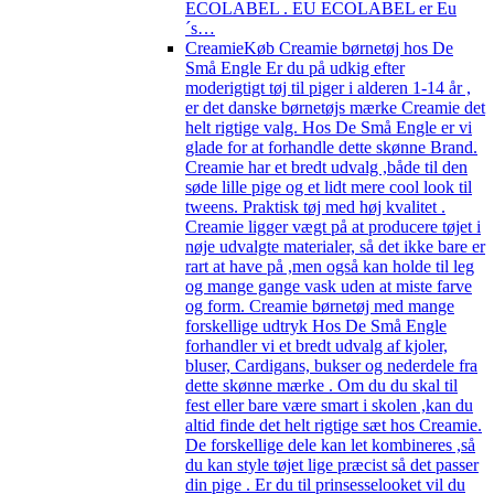
ECOLABEL . EU ECOLABEL er Eu
´s…
Creamie
Køb Creamie børnetøj hos De
Små Engle Er du på udkig efter
moderigtigt tøj til piger i alderen 1-14 år ,
er det danske børnetøjs mærke Creamie det
helt rigtige valg. Hos De Små Engle er vi
glade for at forhandle dette skønne Brand.
Creamie har et bredt udvalg ,både til den
søde lille pige og et lidt mere cool look til
tweens. Praktisk tøj med høj kvalitet .
Creamie ligger vægt på at producere tøjet i
nøje udvalgte materialer, så det ikke bare er
rart at have på ,men også kan holde til leg
og mange gange vask uden at miste farve
og form. Creamie børnetøj med mange
forskellige udtryk Hos De Små Engle
forhandler vi et bredt udvalg af kjoler,
bluser, Cardigans, bukser og nederdele fra
dette skønne mærke . Om du du skal til
fest eller bare være smart i skolen ,kan du
altid finde det helt rigtige sæt hos Creamie.
De forskellige dele kan let kombineres ,så
du kan style tøjet lige præcist så det passer
din pige . Er du til prinsesselooket vil du