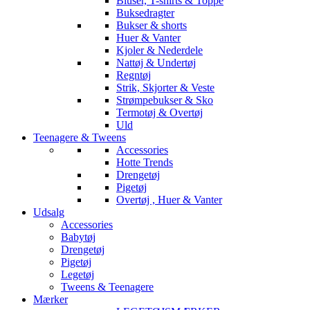
Bluser, T-shirts & Toppe
Buksedragter
Bukser & shorts
Huer & Vanter
Kjoler & Nederdele
Nattøj & Undertøj
Regntøj
Strik, Skjorter & Veste
Strømpebukser & Sko
Termotøj & Overtøj
Uld
Teenagere & Tweens
Accessories
Hotte Trends
Drengetøj
Pigetøj
Overtøj , Huer & Vanter
Udsalg
Accessories
Babytøj
Drengetøj
Pigetøj
Legetøj
Tweens & Teenagere
Mærker