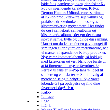
både fans, samlere og børn, der elsker K-
Pop og spændende karakterer. K-Pop
Demon Hunters Udforsk vores sortiment
af K-Pop produkter – fra seje t-shirts og
praktiske drikkedunke til notesbøger,
klistermærker og meget mere. Her finder
du også samlekort, samlealbums og
klistermærkealbums, der gør det ekstra
sjovt at samle, bytte og udvide din samling.
Uanset om du leder efter en gave, noget til
samlingen eller nyt favoritmerchandise, har
vi masser af spændende K-Pop produkter.
Nye varer kommer løbende, så hold øje
med kategorien og vær blandt de første til
at få fingrene i de nyeste favoritter. ✨
Perfekt til fans af K-Pop fans ✨ Ideel til
samlere og entusiaster ✨ Stort udvalg af
merchandise og tilbehør ✨ Nye varer
løbende Gå på opdagelse og find dine
favoritter i dag! 🎶🔥
Kaloo
Lamaze
Lego
L.O.L
Magna-Tiles
Her på siden kan du købe