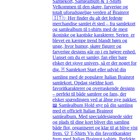
Samlekort, Samlealbum & T-Shirts
Velkommen til den skøre, farverige og
totalt uforudsigelige verden af Brainrot
🇮🇹✨ Her finder du alt det fedeste
merchandise samlet ét sted – fra samlekort
og samlealbum til t-shirts med de mest
ikoniske og kaotiske karakterer. Serien er
blevet en kæmpe trend blandt børn og
unge, hvor humor, skøre figurer og
farverige designs går op i en højere enhed.
Uanset om du er samler, fan eller bare
elsker det sjove univers, så er der noget for
dig. 🃏 Samlekort Start eller udvid din
samling med de populære Italian Brainrot
samlekort. Opdag sjældne kort,
favoritkarakterer og overraskende designs
– perfekt til både samlere og fans, der
elsker spændingen ved at åbne nye pakker.
📖 Samlealbum Hold styr på din samling
med et officielt Italian Brainrot
samlealbum. Med specialdesignede sider
og plads til dine kort bliver din samling
både flot, organiseret og klar til at blive vist
frem. 👕 T-Shirts Vis din favoritkarakter
frem med Italian Brainrot t-shirts. Perfekte