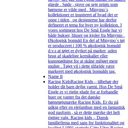
glæde . Søde , sjove og seje prints som
børnene er vilde med . Minymo´s
kollektioner er inspireret af hvad der er
oppe i tiden, og designerne har derfor
defineret et tema for hver ny kollektion. I
vores sortiment hos De Små Engle har vi
både bukser, bluser og kjoler fra Minymo .
Økologisk bomuld En del af Minymo´s tøj
er produceret i 100 % økologisk bomuld
d.v.s at tøjet er dyrket på marker ,uden
brug af skadelige kemikalier eller
kunstgødning for at skåne miljøet mest
muligt . Tøjet vil i dette tilfælde være
markeret med økologisk bomulds tag.
Name It
Racing Kids
Racing Kids – tilbehør der
holder dit barn dejlig varmt. Hos De Små
Engle er vi rigtig glade for at forhandle
huer og vanter fra det danske
børnetøjsmærke Racing Kids. Er du på
udkig efter en elefanthue med en fantastisk
god pasform , så er dette mærke det helt
rigtige valg. Racing kids – Dansk
familiefirma med sans for funktionalitet og
kvalitet I 1991 startede Gitte Uhre Racing