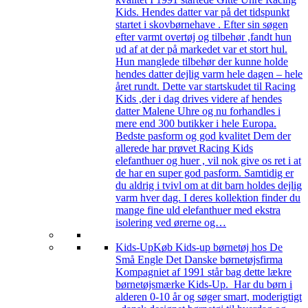
Kids. Hendes datter var på det tidspunkt
startet i skovbørnehave . Efter sin søgen
efter varmt overtøj og tilbehør ,fandt hun
ud af at der på markedet var et stort hul.
Hun manglede tilbehør der kunne holde
hendes datter dejlig varm hele dagen – hele
året rundt. Dette var startskudet til Racing
Kids ,der i dag drives videre af hendes
datter Malene Uhre og nu forhandles i
mere end 300 butikker i hele Europa.
Bedste pasform og god kvalitet Dem der
allerede har prøvet Racing Kids
elefanthuer og huer , vil nok give os ret i at
de har en super god pasform. Samtidig er
du aldrig i tvivl om at dit barn holdes dejlig
varm hver dag. I deres kollektion finder du
mange fine uld elefanthuer med ekstra
isolering ved ørerne og…
Kids-Up
Køb Kids-up børnetøj hos De
Små Engle Det Danske børnetøjsfirma
Kompagniet af 1991 står bag dette lækre
børnetøjsmærke Kids-Up. Har du børn i
alderen 0-10 år og søger smart, moderigtigt