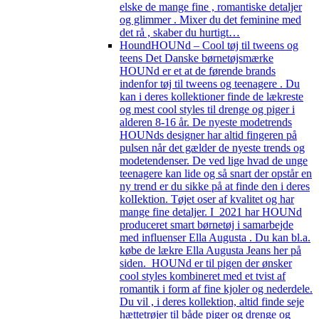
elske de mange fine , romantiske detaljer
og glimmer . Mixer du det feminine med
det rå , skaber du hurtigt…
Hound
HOUNd – Cool tøj til tweens og
teens Det Danske børnetøjsmærke
HOUNd er et at de førende brands
indenfor tøj til tweens og teenagere . Du
kan i deres kollektioner finde de lækreste
og mest cool styles til drenge og piger i
alderen 8-16 år. De nyeste modetrends
HOUNds designer har altid fingeren på
pulsen når det gælder de nyeste trends og
modetendenser. De ved lige hvad de unge
teenagere kan lide og så snart der opstår en
ny trend er du sikke på at finde den i deres
kolIektion. Tøjet oser af kvalitet og har
mange fine detaljer. I 2021 har HOUNd
produceret smart børnetøj i samarbejde
med influenser Ella Augusta . Du kan bl.a.
købe de lækre Ella Augusta Jeans her på
siden. HOUNd er til pigen der ønsker
cool styles kombineret med et tvist af
romantik i form af fine kjoler og nederdele.
Du vil , i deres kollektion, altid finde seje
hættetrøjer til både piger og drenge og