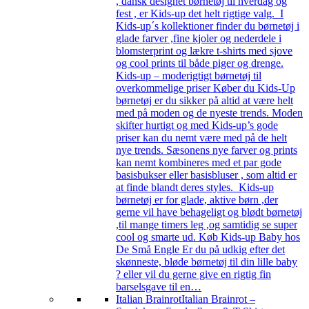
, dansk designet børnetøj til hverdag og
fest , er Kids-up det helt rigtige valg. I
Kids-up´s kollektioner finder du børnetøj i
glade farver ,fine kjoler og nederdele i
blomsterprint og lækre t-shirts med sjove
og cool prints til både piger og drenge.
Kids-up – moderigtigt børnetøj til
overkommelige priser Køber du Kids-Up
børnetøj er du sikker på altid at være helt
med på moden og de nyeste trends. Moden
skifter hurtigt og med Kids-up’s gode
priser kan du nemt være med på de helt
nye trends. Sæsonens nye farver og prints
kan nemt kombineres med et par gode
basisbukser eller basisbluser , som altid er
at finde blandt deres styles. Kids-up
børnetøj er for glade, aktive børn ,der
gerne vil have behageligt og blødt børnetøj
,til mange timers leg ,og samtidig se super
cool og smarte ud. Køb Kids-up Baby hos
De Små Engle Er du på udkig efter det
skønneste, bløde børnetøj til din lille baby
? eller vil du gerne give en rigtig fin
barselsgave til en…
Italian Brainrot
Italian Brainrot –