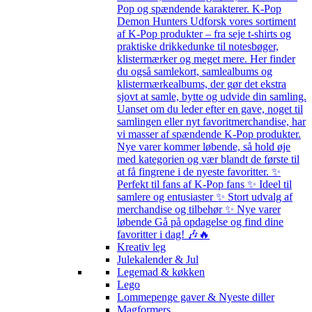
Pop og spændende karakterer. K-Pop
Demon Hunters Udforsk vores sortiment
af K-Pop produkter – fra seje t-shirts og
praktiske drikkedunke til notesbøger,
klistermærker og meget mere. Her finder
du også samlekort, samlealbums og
klistermærkealbums, der gør det ekstra
sjovt at samle, bytte og udvide din samling.
Uanset om du leder efter en gave, noget til
samlingen eller nyt favoritmerchandise, har
vi masser af spændende K-Pop produkter.
Nye varer kommer løbende, så hold øje
med kategorien og vær blandt de første til
at få fingrene i de nyeste favoritter. ✨
Perfekt til fans af K-Pop fans ✨ Ideel til
samlere og entusiaster ✨ Stort udvalg af
merchandise og tilbehør ✨ Nye varer
løbende Gå på opdagelse og find dine
favoritter i dag! 🎶🔥
Kreativ leg
Julekalender & Jul
Legemad & køkken
Lego
Lommepenge gaver & Nyeste diller
Magformers