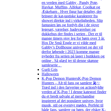
en verden med Gabby , Pandy Pote,
Havkat, Muffins, Alfekat, Coolkat og
Æskebarn . Hver figur har detaljer, der
bringer de kat-tastiske karakterer fra
showet direkte ind i virkeligheden. Slip
fantasien løs og fordyb dig i de sjove
legesæt, værelser, badeværelser og
dukkehus der findes i serien . Der er til
mange timers sjov leg for børn over 3 år.
Hos De Små Engle er vi vilde med
Gabby’s Dollhouse universet og der vil
derfor løbende i 2023 komme mange
nyheder fra serien på lager i butikken og
online . Så glæd jer til denne skønne
samleserie .
Gurli Gris
Halloween
K-Pop Demon Hunters
K-Pop Demon
Hunters – Alt til fans og samlere 🎤✨
Træd ind i den farverige og actionfyldte
verden af K-Pop ! I denne kategori finder
du et bredt udvalg af merchandise
inspireret af det populære univers, hvor
musik, stil og eventyr mødes. Perfekt til
både fans, samlere og børn, der elsker K-