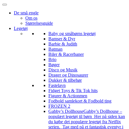
De små engle
Om os
Størrelsesguide
Legetøj
Baby og småbørns legetøj
Bamser & Dyr
Barbie & Judith
Batman
Biler & Racerbaner
Brio
Bøger
Disco og Musik
Drager og Dinosaurer
Dukker & tilbehør
Fastelavn
Fidget Toys & Tik Tok hits
Figurer & Actionmen
Fodbold samlekort & Fodbold ting
FROZEN 2
Gabby’s Dollhouse
Gabby’s Dollhouse –
populært legetøj til børn Her på siden kan
du købe det populære legetøj fra Netflix
serien. Tag med på et fantastisk eventyr i