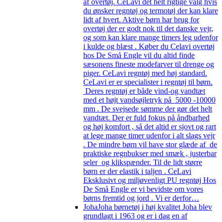
af overtøj. CeLavi det helt rigtige valg hvis
du ønsker regntøj og termotøj der kan klare
lidt af hvert. Aktive børn har brug for
overtøj der er godt nok til det danske vejr,
og som kan klare mange timers leg udenfor
i kulde og blæst . Køber du Celavi overtøj
hos De Små Engle vil du altid finde
sæsonens fineste modefarver til drenge og
piger. CeLavi regntøj med høj standard.
CeLavi er er specialister i regntøj til børn.
Deres regntøj er både vind-og vandtæt
med et højt vandsøjletryk på 5000 -10000
mm . De svejsede sømme der gør det helt
vandtæt. Der er fuld fokus på åndbarhed
og høj komfort , så det altid er sjovt og rart
at lege mange timer udenfor i alt slags vejr
. De mindre børn vil have stor glæde af de
praktiske regnbukser med smæk , justerbar
seler og klikspænder. Til de lidt større
børn er der elastik i taljen . CeLavi
Eksklusivt og miljøvenligt PU regntøj Hos
De Små Engle er vi bevidste om vores
børns fremtid og jord . Vi er derfor…
Joha
Joha børnetøj i høj kvalitet Joha blev
grundlagt i 1963 og er i dag en af