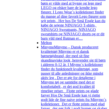
børn er vilde med at bygge og lege med
LEGO og elsker bare de kendte lego
figurer. I Lego Wear´s kollektioner finder
du mange af dine favorit Lego figurer som
sejt prints . Her hos De Små Engle kan du
købe de sejeste NINJAGO T-shirts,
NINJAGO Sweatpants, NINJAGO
sweatshirts og NINJAGO shorts og er dit
barn vild med Batman er…
Melton
Minymo
Minymo – Dansk produceret
kvalitetstøj Minymo er et dansk
børnetøjsbrand, der med sit fine
skandinaviske look ,henvender sig til børn
i alderen 0-12 år. I Miymo´s kollektioner
finder du funktionelt kvalitetstøj, som
passer til alle anledninger og ikke mindst
aktiv leg . Der er øje for detaljerne i
Minymo tøj og samtidig med det er
komfortabelt , er det god kvalitet til
rimelige priser. Flotte prints og glade
farver Hos De Små Engle kan vi rigtig
godt lide de fine naive prints fra Minymo´s
kollektioner. Det er flotte prints med glad
farver, der gør folk i godt humør og skaber