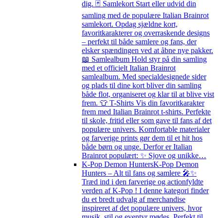
dig. 🃏 Samlekort Start eller udvid din
samling med de populære Italian Brainrot
samlekort. Opdag sjældne kort,
favoritkarakterer og overraskende designs
– perfekt til både samlere og fans, der
elsker spændingen ved at åbne nye pakker.
📖 Samlealbum Hold styr på din samling
med et officielt Italian Brainrot
samlealbum. Med specialdesignede sider
og plads til dine kort bliver din samling
både flot, organiseret og klar til at blive vist
frem. 👕 T-Shirts Vis din favoritkarakter
frem med Italian Brainrot t-shirts. Perfekte
til skole, fritid eller som gave til fans af det
populære univers. Komfortable materialer
og farverige prints gør dem til et hit hos
både børn og unge. Derfor er Italian
Brainrot populært: ✨ Sjove og unikke…
K-Pop Demon Hunters
K-Pop Demon
Hunters – Alt til fans og samlere 🎤✨
Træd ind i den farverige og actionfyldte
verden af K-Pop ! I denne kategori finder
du et bredt udvalg af merchandise
inspireret af det populære univers, hvor
musik, stil og eventyr mødes. Perfekt til