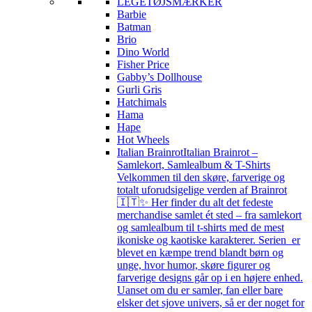
LEGETØJSMÆRKER
Barbie
Batman
Brio
Dino World
Fisher Price
Gabby’s Dollhouse
Gurli Gris
Hatchimals
Hama
Hape
Hot Wheels
Italian Brainrot
Italian Brainrot –
Samlekort, Samlealbum & T-Shirts
Velkommen til den skøre, farverige og
totalt uforudsigelige verden af Brainrot
🇮🇹✨ Her finder du alt det fedeste
merchandise samlet ét sted – fra samlekort
og samlealbum til t-shirts med de mest
ikoniske og kaotiske karakterer. Serien er
blevet en kæmpe trend blandt børn og
unge, hvor humor, skøre figurer og
farverige designs går op i en højere enhed.
Uanset om du er samler, fan eller bare
elsker det sjove univers, så er der noget for