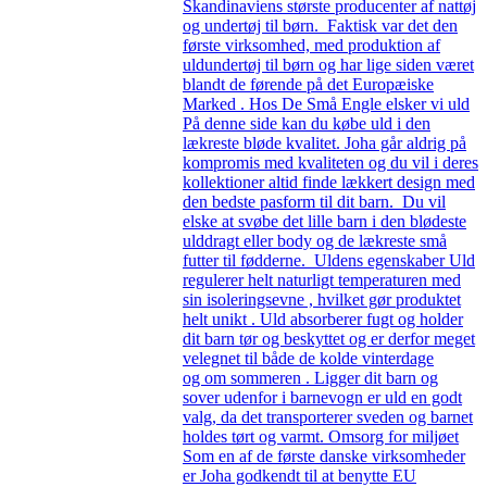
Skandinaviens største producenter af nattøj
og undertøj til børn. Faktisk var det den
første virksomhed, med produktion af
uldundertøj til børn og har lige siden været
blandt de førende på det Europæiske
Marked . Hos De Små Engle elsker vi uld
På denne side kan du købe uld i den
lækreste bløde kvalitet. Joha går aldrig på
kompromis med kvaliteten og du vil i deres
kollektioner altid finde lækkert design med
den bedste pasform til dit barn. Du vil
elske at svøbe det lille barn i den blødeste
ulddragt eller body og de lækreste små
futter til fødderne. Uldens egenskaber Uld
regulerer helt naturligt temperaturen med
sin isoleringsevne , hvilket gør produktet
helt unikt . Uld absorberer fugt og holder
dit barn tør og beskyttet og er derfor meget
velegnet til både de kolde vinterdage
og om sommeren . Ligger dit barn og
sover udenfor i barnevogn er uld en godt
valg, da det transporterer sveden og barnet
holdes tørt og varmt. Omsorg for miljøet
Som en af de første danske virksomheder
er Joha godkendt til at benytte EU