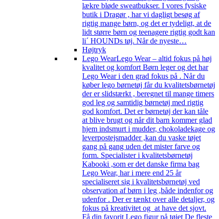
lækre bløde sweatbukser. I vores fysiske
butik i Dragør , har vi dagligt besøg af
rigtig mange børn, og det er tydeligt, at de
lidt større børn og teenagere rigtig godt kan
li´ HOUNDs tøj. Når de nyeste…
Højtryk
Lego Wear
Lego Wear – altid fokus på høj
kvalitet og komfort Børn leger og det har
Lego Wear i den grad fokus på . Når du
køber lego børnetøj får du kvalitetsbørnetøj
der er slidstærkt , beregnet til mange timers
god leg og samtidig børnetøj med rigtig
god komfort. Det er børnetøj der kan tåle
at blive brugt og når dit barn kommer glad
hjem indsmurt i mudder, chokoladekage og
leverpostejsmadder ,kan du vaske tøjet
gang på gang uden det mister farve og
form. Specialister i kvalitetsbørnetøj
Kabooki ,som er det danske firma bag
Lego Wear, har i mere end 25 år
specialiseret sig i kvalitetsbørnetøj ved
observation af børn i leg ,både indenfor og
udenfor . Der er tænkt over alle detaljer, og
fokus på kreativitet og at have det sjovt.
Få din favorit Lego figur på tøjet De fleste