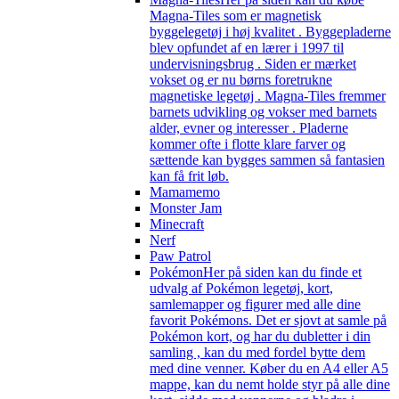
Magna-Tiles som er magnetisk
byggelegetøj i høj kvalitet . Byggepladerne
blev opfundet af en lærer i 1997 til
undervisningsbrug . Siden er mærket
vokset og er nu børns foretrukne
magnetiske legetøj . Magna-Tiles fremmer
barnets udvikling og vokser med barnets
alder, evner og interesser . Pladerne
kommer ofte i flotte klare farver og
sættende kan bygges sammen så fantasien
kan få frit løb.
Mamamemo
Monster Jam
Minecraft
Nerf
Paw Patrol
Pokémon
Her på siden kan du finde et
udvalg af Pokémon legetøj, kort,
samlemapper og figurer med alle dine
favorit Pokémons. Det er sjovt at samle på
Pokémon kort, og har du dubletter i din
samling , kan du med fordel bytte dem
med dine venner. Køber du en A4 eller A5
mappe, kan du nemt holde styr på alle dine