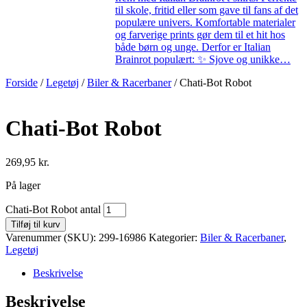
til skole, fritid eller som gave til fans af det
populære univers. Komfortable materialer
og farverige prints gør dem til et hit hos
både børn og unge. Derfor er Italian
Brainrot populært: ✨ Sjove og unikke…
Forside
/
Legetøj
/
Biler & Racerbaner
/ Chati-Bot Robot
Chati-Bot Robot
269,95
kr.
På lager
Chati-Bot Robot antal
Tilføj til kurv
Varenummer (SKU):
299-16986
Kategorier:
Biler & Racerbaner
,
Legetøj
Beskrivelse
Beskrivelse