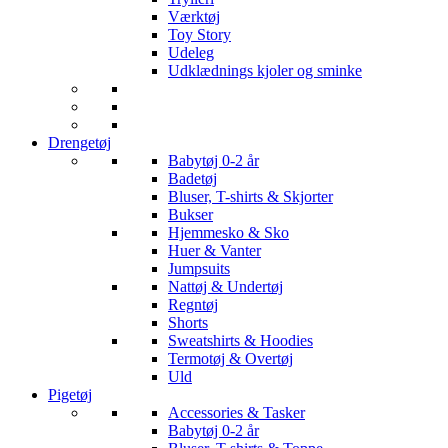
Værktøj
Toy Story
Udeleg
Udklædnings kjoler og sminke
Drengetøj
Babytøj 0-2 år
Badetøj
Bluser, T-shirts & Skjorter
Bukser
Hjemmesko & Sko
Huer & Vanter
Jumpsuits
Nattøj & Undertøj
Regntøj
Shorts
Sweatshirts & Hoodies
Termotøj & Overtøj
Uld
Pigetøj
Accessories & Tasker
Babytøj 0-2 år