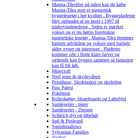
Magna-Tiles
Her på siden kan du købe
Magna-Tiles som er magnetisk
byggelegetøj i høj kvalitet . Byggepladerne
blev opfundet af en lærer i 1997 til
undervisningsbrug . Siden er mærket
vokset og er nu børns foretrukne
magnetiske legetøj . Magna-Tiles fremmer
barnets udvikling og vokser med barnets
alder, evner og interesser . Pladerne
kommer ofte i flotte klare farver og
sættende kan bygges sammen så fantasien
kan få frit løb.
Minecraft
Nerf guns & skydevåben
Penalhuse, Skoletasker og skoleting
Paw Patrol
Pokémon
Rulleskøjter, Skateboards og Løbehjul
Samleserier - piger
Samleserier - Drenge
Schleich dyr og tilbehør
Spil & Puslespil
Squishmallows
Sylvanian Families
Trylleri