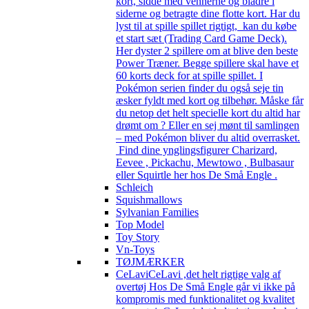
kort, sidde med vennerne og bladre i
siderne og betragte dine flotte kort. Har du
lyst til at spille spillet rigtigt, kan du købe
et start sæt (Trading Card Game Deck).
Her dyster 2 spillere om at blive den beste
Power Træner. Begge spillere skal have et
60 korts deck for at spille spillet. I
Pokémon serien finder du også seje tin
æsker fyldt med kort og tilbehør. Måske får
du netop det helt specielle kort du altid har
drømt om ? Eller en sej mønt til samlingen
– med Pokémon bliver du altid overrasket.
Find dine ynglingsfigurer Charizard,
Eevee , Pickachu, Mewtowo , Bulbasaur
eller Squirtle her hos De Små Engle .
Schleich
Squishmallows
Sylvanian Families
Top Model
Toy Story
Vn-Toys
TØJMÆRKER
CeLavi
CeLavi ,det helt rigtige valg af
overtøj Hos De Små Engle går vi ikke på
kompromis med funktionalitet og kvalitet