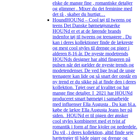
elske de mange fine , romantiske detaljer
og glimmer . Mixer du det feminine med
det rå , skaber du hurtigt…
Hound
HOUNd – Cool tøj til tweens og
teens Det Danske børnetøjsmærke
HOUNd er et at de førende brands
indenfor tøj til tweens og teenagere . Du
kan i deres kollektioner finde de lækreste
og mest cool styles til drenge og piger i
alderen 8-16 år. De nyeste modetrends
HOUNds designer har altid fingeren på
pulsen når det gælder de nyeste trends og
modetendenser. De ved lige hvad de unge
teenagere kan lide og så snart der opstår en
ny trend er du sikke på at finde den i deres
kolIektion. Tøjet oser af kvalitet og har
mange fine detaljer. I 2021 har HOUNd
produceret smart børnetøj i samarbejde
med influenser Ella Augusta . Du kan bl.a.
købe de lækre Ella Augusta Jeans her på
siden. HOUNd er til pigen der ønsker
cool styles kombineret med et tvist af
romantik i form af fine kjoler og nederdele.
Du vil , i deres kollektion, altid finde seje
hættetrøjer til både piger og drenge og