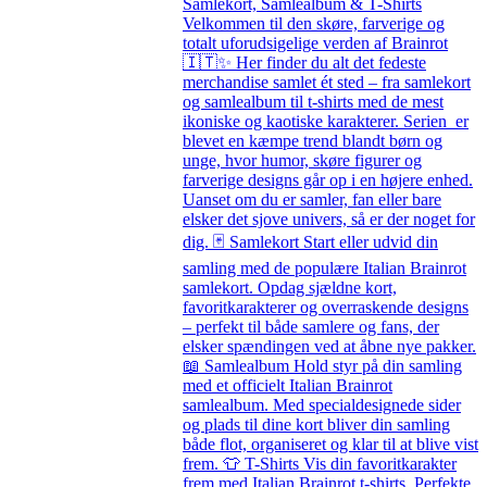
Samlekort, Samlealbum & T-Shirts
Velkommen til den skøre, farverige og
totalt uforudsigelige verden af Brainrot
🇮🇹✨ Her finder du alt det fedeste
merchandise samlet ét sted – fra samlekort
og samlealbum til t-shirts med de mest
ikoniske og kaotiske karakterer. Serien er
blevet en kæmpe trend blandt børn og
unge, hvor humor, skøre figurer og
farverige designs går op i en højere enhed.
Uanset om du er samler, fan eller bare
elsker det sjove univers, så er der noget for
dig. 🃏 Samlekort Start eller udvid din
samling med de populære Italian Brainrot
samlekort. Opdag sjældne kort,
favoritkarakterer og overraskende designs
– perfekt til både samlere og fans, der
elsker spændingen ved at åbne nye pakker.
📖 Samlealbum Hold styr på din samling
med et officielt Italian Brainrot
samlealbum. Med specialdesignede sider
og plads til dine kort bliver din samling
både flot, organiseret og klar til at blive vist
frem. 👕 T-Shirts Vis din favoritkarakter
frem med Italian Brainrot t-shirts. Perfekte