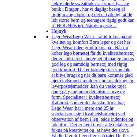
lækre bløde sweatbukser. I vores fysiske
butik i Dragør , har vi dagligt besøg af
rigtig mange børn, og det er tydeligt, at de
lidt større børn og teenagere rigtig godt kan
li´ HOUNDs tøj. Når de nyeste…
Højtryk
Lego Wear
Lego Wear – altid fokus på høj
kvalitet og komfort Børn leger og det har
Lego Wear i den grad fokus på . Når du
køber lego børnetøj får du kvalitetsbørnetøj
der er slidstærkt , beregnet til mange timers
god leg og samtidig børnetøj med rigtig
god komfort. Det er børnetøj der kan tåle
at blive brugt og når dit barn kommer glad
hjem indsmurt i mudder, chokoladekage og
leverpostejsmadder ,kan du vaske tøjet
gang på gang uden det mister farve og
form. Specialister i kvalitetsbørnetøj
Kabooki ,som er det danske firma bag
Lego Wear, har i mere end 25 år
specialiseret sig i kvalitetsbørnetøj ved
observation af børn i leg ,både indenfor og
udenfor . Der er tænkt over alle detaljer, og
fokus på kreativitet og at have det sjovt.
Få din favorit Lego figur på tøjet De fleste