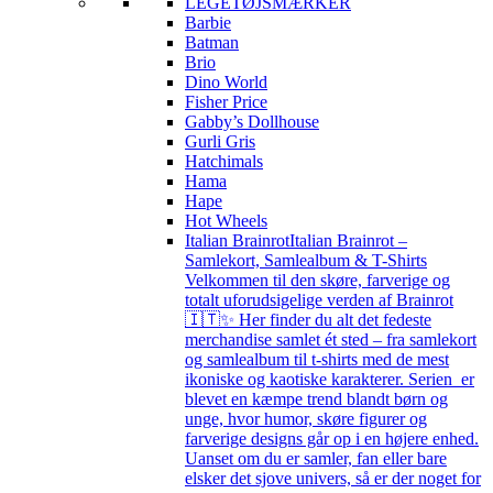
LEGETØJSMÆRKER
Barbie
Batman
Brio
Dino World
Fisher Price
Gabby’s Dollhouse
Gurli Gris
Hatchimals
Hama
Hape
Hot Wheels
Italian Brainrot
Italian Brainrot –
Samlekort, Samlealbum & T-Shirts
Velkommen til den skøre, farverige og
totalt uforudsigelige verden af Brainrot
🇮🇹✨ Her finder du alt det fedeste
merchandise samlet ét sted – fra samlekort
og samlealbum til t-shirts med de mest
ikoniske og kaotiske karakterer. Serien er
blevet en kæmpe trend blandt børn og
unge, hvor humor, skøre figurer og
farverige designs går op i en højere enhed.
Uanset om du er samler, fan eller bare
elsker det sjove univers, så er der noget for