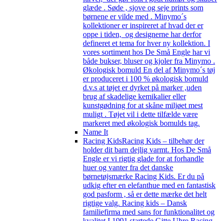
glæde . Søde , sjove og seje prints som
børnene er vilde med . Minymo´s
kollektioner er inspireret af hvad der er
oppe i tiden, og designerne har derfor
defineret et tema for hver ny kollektion. I
vores sortiment hos De Små Engle har vi
både bukser, bluser og kjoler fra Minymo .
Økologisk bomuld En del af Minymo´s tøj
er produceret i 100 % økologisk bomuld
d.v.s at tøjet er dyrket på marker ,uden
brug af skadelige kemikalier eller
kunstgødning for at skåne miljøet mest
muligt . Tøjet vil i dette tilfælde være
markeret med økologisk bomulds tag.
Name It
Racing Kids
Racing Kids – tilbehør der
holder dit barn dejlig varmt. Hos De Små
Engle er vi rigtig glade for at forhandle
huer og vanter fra det danske
børnetøjsmærke Racing Kids. Er du på
udkig efter en elefanthue med en fantastisk
god pasform , så er dette mærke det helt
rigtige valg. Racing kids – Dansk
familiefirma med sans for funktionalitet og
kvalitet I 1991 startede Gitte Uhre Racing