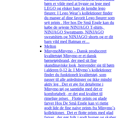
børn er vilde med at bygge og lege med
LEGO og elsker bare de kendte lego
figurer. I Lego Wear´s kollektioner finder
du mange af dine favorit Lego figurer som
sejt prints . Her hos De Små Engle kan du
købe de sejeste NINJAGO T-shirts,
NINJAGO Sweatpants, NINJAGO
sweatshirts og NINJAGO shorts og er dit
barn vild med Batman er…
Melton
Minymo
Minymo – Dansk produceret
kvalitetstøj Minymo er et dansk
børnetøjsbrand, der med sit fine
skandinaviske look ,henvender sig til børn
i alderen 0-12 år. I Miymo´s kollektioner
finder du funktionelt kvalitetstøj, som
passer til alle anledninger og ikke mindst
aktiv leg . Der er øje for detaljerne i
Minymo tøj og samtidig med det er
komfortabelt , er det god kvalitet til
rimelige priser. Flotte prints og glade
farver Hos De Små Engle kan vi rigtig
godt lide de fine naive prints fra Minymo´s
kollektioner. Det er flotte prints med glad
farver, der gør folk i godt humør og skaber