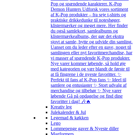
Pop og spændende karakterer. K-Pop
Demon Hunters Udforsk vores sortiment
af K-Pop produkter – fra seje t-shirts og
praktiske drikkedunke til notesbøger,
klistermærker og meget mere. Her finder
du også samlekort, samlealbums og
klistermærkealbums, der gør det ekstra
sjovt at samle, bytte og udvide din samling.
Uanset om du leder efter en gave, noget til
samlingen eller nyt favoritmerchandise, har
vi masser af spændende K-Pop produkter.
Nye varer kommer løbende, så hold øje
med kategorien og vær blandt de første til
at få fingrene i de nyeste favoritter. ✨
Perfekt til fans af K-Pop fans ✨ Ideel til
samlere og entusiaster ✨ Stort udvalg af
merchandise og tilbehør ✨ Nye varer
løbende Gå på opdagelse og find dine
favoritter i dag! 🎶🔥
Kreativ leg
Julekalender & Jul
Legemad & køkken
Lego
Lommepenge gaver & Nyeste diller
Magformers