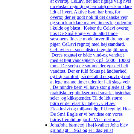
af overtøj. CeLavi det helt rigtige valg hvis
du ønsker regntøj og termotøj der kan klare
lidt af hvert. Aktive børn har brug for
overtøj der er godt nok til det danske vejr,
og som kan klare mange timers leg udenfor
i kulde og blæst . Køber du Celavi overtøj
hos De Små Engle vil du altid finde
sæsonens fineste modefarver til drenge og
piger. CeLavi regntøj med høj standard.
CeLavi er er specialister i regntøj til børn.
Deres regntøj er både vind-og vandtæt
med et højt vandsøjletryk på 5000 -10000
mm . De svejsede sømme der gør det helt
vandtæt. Der er fuld fokus på åndbarhed
og høj komfort , så det altid er sjovt og rart
at lege mange timer udenfor i alt slags vejr
. De mindre børn vil have stor glæde af de
praktiske regnbukser med smæk , justerbar
seler og klikspænder. Til de lidt større
børn er der elastik i taljen . CeLavi
Eksklusivt og miljøvenligt PU regntøj Hos
De Små Engle er vi bevidste om vores
børns fremtid og jord . Vi er derfor…
Joha
Joha børnetøj i høj kvalitet Joha blev
grundlagt i 1963 og er i dag en af