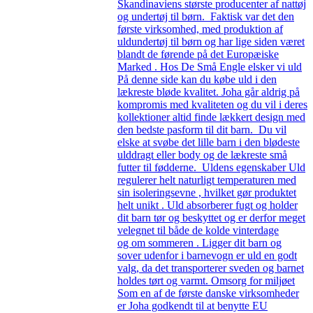
Skandinaviens største producenter af nattøj
og undertøj til børn. Faktisk var det den
første virksomhed, med produktion af
uldundertøj til børn og har lige siden været
blandt de førende på det Europæiske
Marked . Hos De Små Engle elsker vi uld
På denne side kan du købe uld i den
lækreste bløde kvalitet. Joha går aldrig på
kompromis med kvaliteten og du vil i deres
kollektioner altid finde lækkert design med
den bedste pasform til dit barn. Du vil
elske at svøbe det lille barn i den blødeste
ulddragt eller body og de lækreste små
futter til fødderne. Uldens egenskaber Uld
regulerer helt naturligt temperaturen med
sin isoleringsevne , hvilket gør produktet
helt unikt . Uld absorberer fugt og holder
dit barn tør og beskyttet og er derfor meget
velegnet til både de kolde vinterdage
og om sommeren . Ligger dit barn og
sover udenfor i barnevogn er uld en godt
valg, da det transporterer sveden og barnet
holdes tørt og varmt. Omsorg for miljøet
Som en af de første danske virksomheder
er Joha godkendt til at benytte EU