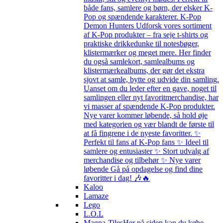
både fans, samlere og børn, der elsker K-
Pop og spændende karakterer. K-Pop
Demon Hunters Udforsk vores sortiment
af K-Pop produkter – fra seje t-shirts og
praktiske drikkedunke til notesbøger,
klistermærker og meget mere. Her finder
du også samlekort, samlealbums og
klistermærkealbums, der gør det ekstra
sjovt at samle, bytte og udvide din samling.
Uanset om du leder efter en gave, noget til
samlingen eller nyt favoritmerchandise, har
vi masser af spændende K-Pop produkter.
Nye varer kommer løbende, så hold øje
med kategorien og vær blandt de første til
at få fingrene i de nyeste favoritter. ✨
Perfekt til fans af K-Pop fans ✨ Ideel til
samlere og entusiaster ✨ Stort udvalg af
merchandise og tilbehør ✨ Nye varer
løbende Gå på opdagelse og find dine
favoritter i dag! 🎶🔥
Kaloo
Lamaze
Lego
L.O.L
Magna-Tiles
Her på siden kan du købe