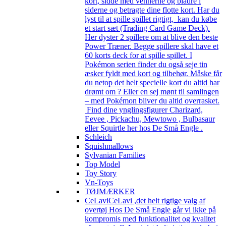
kort, sidde med vennerne og bladre i
siderne og betragte dine flotte kort. Har du
lyst til at spille spillet rigtigt, kan du købe
et start sæt (Trading Card Game Deck).
Her dyster 2 spillere om at blive den beste
Power Træner. Begge spillere skal have et
60 korts deck for at spille spillet. I
Pokémon serien finder du også seje tin
æsker fyldt med kort og tilbehør. Måske får
du netop det helt specielle kort du altid har
drømt om ? Eller en sej mønt til samlingen
– med Pokémon bliver du altid overrasket.
Find dine ynglingsfigurer Charizard,
Eevee , Pickachu, Mewtowo , Bulbasaur
eller Squirtle her hos De Små Engle .
Schleich
Squishmallows
Sylvanian Families
Top Model
Toy Story
Vn-Toys
TØJMÆRKER
CeLavi
CeLavi ,det helt rigtige valg af
overtøj Hos De Små Engle går vi ikke på
kompromis med funktionalitet og kvalitet