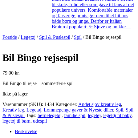
til skole, fritid eller som gave til fans af det
populære univers. Komfortable materialer
og farverige prints gør dem til et hit hos
både børn og unge. Derfor er Italian
Brainrot populært: ✨ Sjove og unikke…
Forside
/
Legetøj
/
Spil & Puslespil
/
Spil
/ Bil Bingo rejsespil
Bil Bingo rejsespil
79,00
kr.
Bil Bingo til rejse – sommerferie spil
Ikke på lager
Varenummer (SKU):
1434
Kategorier:
Andet sjov kreativ leg
,
Kreativ leg
,
Legetøj
,
Lommepenge gaver & Nyeste diller
,
Spil
,
Spil
& Puslespil
Tags:
børnelegetøj
,
familie spil
,
legetøj
,
legetøj til baby
,
legetøj til børn
,
udespil
Beskrivelse