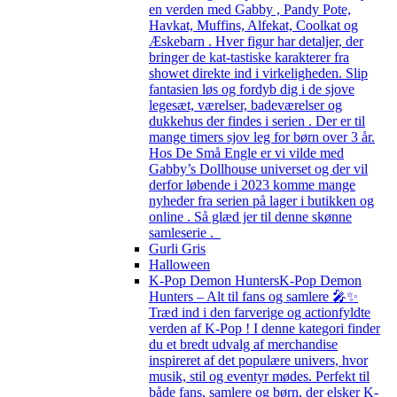
en verden med Gabby , Pandy Pote,
Havkat, Muffins, Alfekat, Coolkat og
Æskebarn . Hver figur har detaljer, der
bringer de kat-tastiske karakterer fra
showet direkte ind i virkeligheden. Slip
fantasien løs og fordyb dig i de sjove
legesæt, værelser, badeværelser og
dukkehus der findes i serien . Der er til
mange timers sjov leg for børn over 3 år.
Hos De Små Engle er vi vilde med
Gabby’s Dollhouse universet og der vil
derfor løbende i 2023 komme mange
nyheder fra serien på lager i butikken og
online . Så glæd jer til denne skønne
samleserie .
Gurli Gris
Halloween
K-Pop Demon Hunters
K-Pop Demon
Hunters – Alt til fans og samlere 🎤✨
Træd ind i den farverige og actionfyldte
verden af K-Pop ! I denne kategori finder
du et bredt udvalg af merchandise
inspireret af det populære univers, hvor
musik, stil og eventyr mødes. Perfekt til
både fans, samlere og børn, der elsker K-