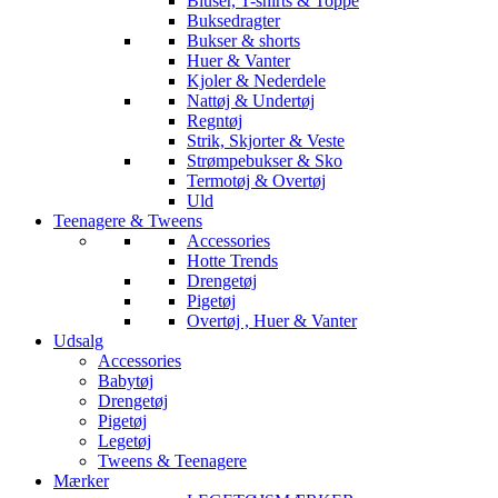
Bluser, T-shirts & Toppe
Buksedragter
Bukser & shorts
Huer & Vanter
Kjoler & Nederdele
Nattøj & Undertøj
Regntøj
Strik, Skjorter & Veste
Strømpebukser & Sko
Termotøj & Overtøj
Uld
Teenagere & Tweens
Accessories
Hotte Trends
Drengetøj
Pigetøj
Overtøj , Huer & Vanter
Udsalg
Accessories
Babytøj
Drengetøj
Pigetøj
Legetøj
Tweens & Teenagere
Mærker