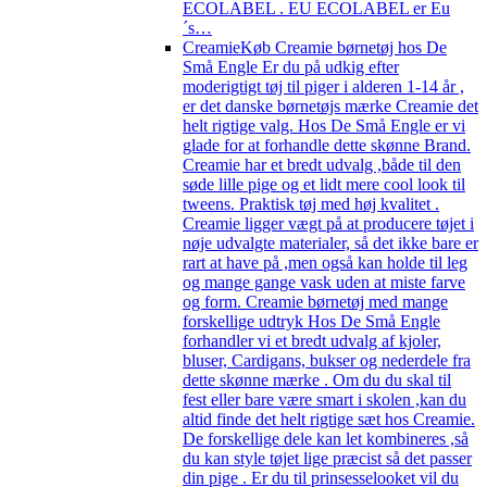
ECOLABEL . EU ECOLABEL er Eu
´s…
Creamie
Køb Creamie børnetøj hos De
Små Engle Er du på udkig efter
moderigtigt tøj til piger i alderen 1-14 år ,
er det danske børnetøjs mærke Creamie det
helt rigtige valg. Hos De Små Engle er vi
glade for at forhandle dette skønne Brand.
Creamie har et bredt udvalg ,både til den
søde lille pige og et lidt mere cool look til
tweens. Praktisk tøj med høj kvalitet .
Creamie ligger vægt på at producere tøjet i
nøje udvalgte materialer, så det ikke bare er
rart at have på ,men også kan holde til leg
og mange gange vask uden at miste farve
og form. Creamie børnetøj med mange
forskellige udtryk Hos De Små Engle
forhandler vi et bredt udvalg af kjoler,
bluser, Cardigans, bukser og nederdele fra
dette skønne mærke . Om du du skal til
fest eller bare være smart i skolen ,kan du
altid finde det helt rigtige sæt hos Creamie.
De forskellige dele kan let kombineres ,så
du kan style tøjet lige præcist så det passer
din pige . Er du til prinsesselooket vil du