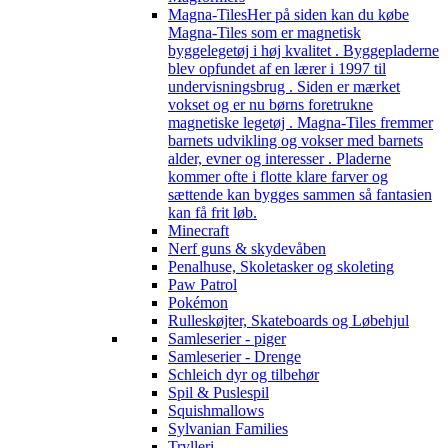
Magna-Tiles
Her på siden kan du købe
Magna-Tiles som er magnetisk
byggelegetøj i høj kvalitet . Byggepladerne
blev opfundet af en lærer i 1997 til
undervisningsbrug . Siden er mærket
vokset og er nu børns foretrukne
magnetiske legetøj . Magna-Tiles fremmer
barnets udvikling og vokser med barnets
alder, evner og interesser . Pladerne
kommer ofte i flotte klare farver og
sættende kan bygges sammen så fantasien
kan få frit løb.
Minecraft
Nerf guns & skydevåben
Penalhuse, Skoletasker og skoleting
Paw Patrol
Pokémon
Rulleskøjter, Skateboards og Løbehjul
Samleserier - piger
Samleserier - Drenge
Schleich dyr og tilbehør
Spil & Puslespil
Squishmallows
Sylvanian Families
Trylleri