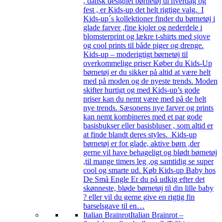
, dansk designet børnetøj til hverdag og
fest , er Kids-up det helt rigtige valg. I
Kids-up´s kollektioner finder du børnetøj i
glade farver ,fine kjoler og nederdele i
blomsterprint og lækre t-shirts med sjove
og cool prints til både piger og drenge.
Kids-up – moderigtigt børnetøj til
overkommelige priser Køber du Kids-Up
børnetøj er du sikker på altid at være helt
med på moden og de nyeste trends. Moden
skifter hurtigt og med Kids-up’s gode
priser kan du nemt være med på de helt
nye trends. Sæsonens nye farver og prints
kan nemt kombineres med et par gode
basisbukser eller basisbluser , som altid er
at finde blandt deres styles. Kids-up
børnetøj er for glade, aktive børn ,der
gerne vil have behageligt og blødt børnetøj
,til mange timers leg ,og samtidig se super
cool og smarte ud. Køb Kids-up Baby hos
De Små Engle Er du på udkig efter det
skønneste, bløde børnetøj til din lille baby
? eller vil du gerne give en rigtig fin
barselsgave til en…
Italian Brainrot
Italian Brainrot –