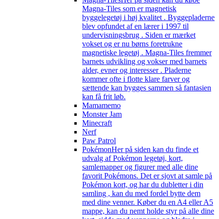
Magna-Tiles som er magnetisk
byggelegetøj i høj kvalitet . Byggepladerne
blev opfundet af en lærer i 1997 til
undervisningsbrug . Siden er mærket
vokset og er nu børns foretrukne
magnetiske legetøj . Magna-Tiles fremmer
barnets udvikling og vokser med barnets
alder, evner og interesser . Pladerne
kommer ofte i flotte klare farver og
sættende kan bygges sammen så fantasien
kan få frit løb.
Mamamemo
Monster Jam
Minecraft
Nerf
Paw Patrol
Pokémon
Her på siden kan du finde et
udvalg af Pokémon legetøj, kort,
samlemapper og figurer med alle dine
favorit Pokémons. Det er sjovt at samle på
Pokémon kort, og har du dubletter i din
samling , kan du med fordel bytte dem
med dine venner. Køber du en A4 eller A5
mappe, kan du nemt holde styr på alle dine