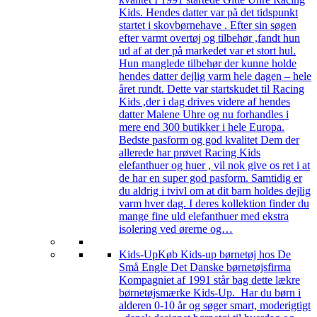
Kids. Hendes datter var på det tidspunkt
startet i skovbørnehave . Efter sin søgen
efter varmt overtøj og tilbehør ,fandt hun
ud af at der på markedet var et stort hul.
Hun manglede tilbehør der kunne holde
hendes datter dejlig varm hele dagen – hele
året rundt. Dette var startskudet til Racing
Kids ,der i dag drives videre af hendes
datter Malene Uhre og nu forhandles i
mere end 300 butikker i hele Europa.
Bedste pasform og god kvalitet Dem der
allerede har prøvet Racing Kids
elefanthuer og huer , vil nok give os ret i at
de har en super god pasform. Samtidig er
du aldrig i tvivl om at dit barn holdes dejlig
varm hver dag. I deres kollektion finder du
mange fine uld elefanthuer med ekstra
isolering ved ørerne og…
Kids-Up
Køb Kids-up børnetøj hos De
Små Engle Det Danske børnetøjsfirma
Kompagniet af 1991 står bag dette lækre
børnetøjsmærke Kids-Up. Har du børn i
alderen 0-10 år og søger smart, moderigtigt