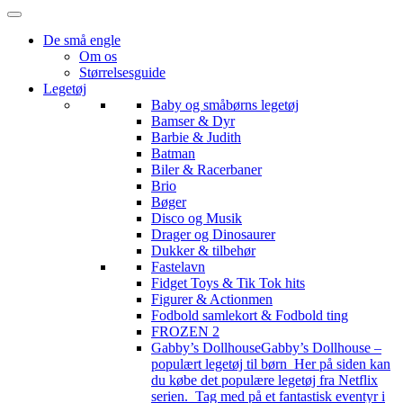
De små engle
Om os
Størrelsesguide
Legetøj
Baby og småbørns legetøj
Bamser & Dyr
Barbie & Judith
Batman
Biler & Racerbaner
Brio
Bøger
Disco og Musik
Drager og Dinosaurer
Dukker & tilbehør
Fastelavn
Fidget Toys & Tik Tok hits
Figurer & Actionmen
Fodbold samlekort & Fodbold ting
FROZEN 2
Gabby’s Dollhouse
Gabby’s Dollhouse –
populært legetøj til børn Her på siden kan
du købe det populære legetøj fra Netflix
serien. Tag med på et fantastisk eventyr i