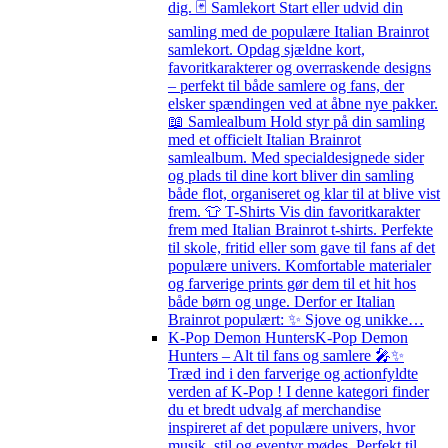
dig. 🃏 Samlekort Start eller udvid din
samling med de populære Italian Brainrot
samlekort. Opdag sjældne kort,
favoritkarakterer og overraskende designs
– perfekt til både samlere og fans, der
elsker spændingen ved at åbne nye pakker.
📖 Samlealbum Hold styr på din samling
med et officielt Italian Brainrot
samlealbum. Med specialdesignede sider
og plads til dine kort bliver din samling
både flot, organiseret og klar til at blive vist
frem. 👕 T-Shirts Vis din favoritkarakter
frem med Italian Brainrot t-shirts. Perfekte
til skole, fritid eller som gave til fans af det
populære univers. Komfortable materialer
og farverige prints gør dem til et hit hos
både børn og unge. Derfor er Italian
Brainrot populært: ✨ Sjove og unikke…
K-Pop Demon Hunters
K-Pop Demon
Hunters – Alt til fans og samlere 🎤✨
Træd ind i den farverige og actionfyldte
verden af K-Pop ! I denne kategori finder
du et bredt udvalg af merchandise
inspireret af det populære univers, hvor
musik, stil og eventyr mødes. Perfekt til