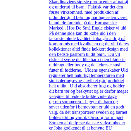
Skandinaviens største producenter af nattøj
og undertøj til børn. Faktisk var det den
første virksomhed, med produktion af
uldundertøj til børn og har lige siden været
blandt de førende på det Europæiske
Marked . Hos De Små Engle elsker vi uld
På denne side kan du købe uld i den
lækreste bløde kvalitet. Joha går aldrig på
kompromis med kvaliteten og du vil i deres
kollektioner altid finde lækkert design med
den bedste pasform til dit barn. Du vil
elske at svøbe det lille barn i den blødeste
ulddragt eller body og de lækreste små
futter til fødderne. Uldens egenskaber Uld
regulerer helt naturligt temperaturen med
sin isoleringsevne , hvilket gør produktet
helt unikt . Uld absorberer fugt og holder
dit barn tør og beskyttet og er derfor meget
velegnet til både de kolde vinterdage
og om sommeren . Ligger dit barn og
sover udenfor i barnevogn er uld en godt
valg, da det transporterer sveden og barnet
holdes tørt og varmt. Omsorg for miljøet
Som en af de første danske virksomheder
er Joha godkendt til at benytte EU