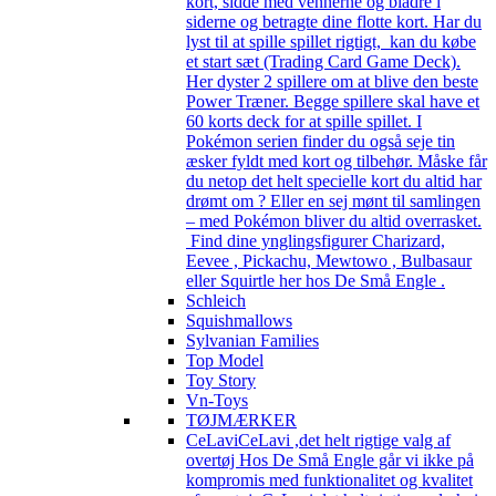
kort, sidde med vennerne og bladre i
siderne og betragte dine flotte kort. Har du
lyst til at spille spillet rigtigt, kan du købe
et start sæt (Trading Card Game Deck).
Her dyster 2 spillere om at blive den beste
Power Træner. Begge spillere skal have et
60 korts deck for at spille spillet. I
Pokémon serien finder du også seje tin
æsker fyldt med kort og tilbehør. Måske får
du netop det helt specielle kort du altid har
drømt om ? Eller en sej mønt til samlingen
– med Pokémon bliver du altid overrasket.
Find dine ynglingsfigurer Charizard,
Eevee , Pickachu, Mewtowo , Bulbasaur
eller Squirtle her hos De Små Engle .
Schleich
Squishmallows
Sylvanian Families
Top Model
Toy Story
Vn-Toys
TØJMÆRKER
CeLavi
CeLavi ,det helt rigtige valg af
overtøj Hos De Små Engle går vi ikke på
kompromis med funktionalitet og kvalitet