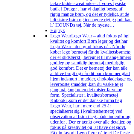
lækre bløde sweatbukser. I vores fysiske
butik i Dragør , har vi dagligt besøg af
rigtig mange børn, og det er tydeligt, at de
lidt større børn og teenagere rigtig godt kan
li´ HOUNDs tøj. Når de nyeste…
Højtryk
Lego Wear
Lego Wear – altid fokus på høj
kvalitet og komfort Børn leger og det har
Lego Wear i den grad fokus på . Når du
køber lego børnetøj får du kvalitetsbørnetøj
der er slidstærkt , beregnet til mange timers
god leg og samtidig børnetøj med rigtig
god komfort. Det er børnetøj der kan tåle
at blive brugt og når dit barn kommer glad
hjem indsmurt i mudder, chokoladekage og
leverpostejsmadder ,kan du vaske tøjet
gang på gang uden det mister farve og
form. Specialister i kvalitetsbørnetøj
Kabooki ,som er det danske firma bag
Lego Wear, har i mere end 25 år
specialiseret sig i kvalitetsbørnetøj ved
observation af børn i leg ,både indenfor og
udenfor . Der er tænkt over alle detaljer, og
fokus på kreativitet og at have det sjovt.
Få din favorit Lego figur på tøjet De fleste