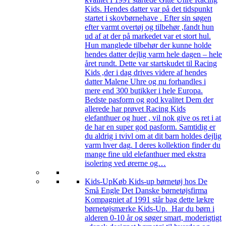
Kids. Hendes datter var på det tidspunkt
startet i skovbørnehave . Efter sin søgen
efter varmt overtøj og tilbehør ,fandt hun
ud af at der på markedet var et stort hul.
Hun manglede tilbehør der kunne holde
hendes datter dejlig varm hele dagen – hele
året rundt. Dette var startskudet til Racing
Kids ,der i dag drives videre af hendes
datter Malene Uhre og nu forhandles i
mere end 300 butikker i hele Europa.
Bedste pasform og god kvalitet Dem der
allerede har prøvet Racing Kids
elefanthuer og huer , vil nok give os ret i at
de har en super god pasform. Samtidig er
du aldrig i tvivl om at dit barn holdes dejlig
varm hver dag. I deres kollektion finder du
mange fine uld elefanthuer med ekstra
isolering ved ørerne og…
Kids-Up
Køb Kids-up børnetøj hos De
Små Engle Det Danske børnetøjsfirma
Kompagniet af 1991 står bag dette lækre
børnetøjsmærke Kids-Up. Har du børn i
alderen 0-10 år og søger smart, moderigtigt