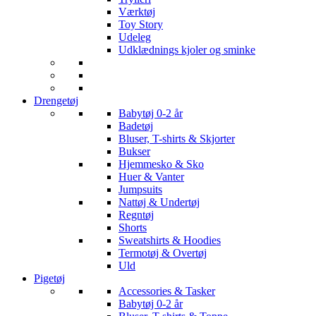
Værktøj
Toy Story
Udeleg
Udklædnings kjoler og sminke
Drengetøj
Babytøj 0-2 år
Badetøj
Bluser, T-shirts & Skjorter
Bukser
Hjemmesko & Sko
Huer & Vanter
Jumpsuits
Nattøj & Undertøj
Regntøj
Shorts
Sweatshirts & Hoodies
Termotøj & Overtøj
Uld
Pigetøj
Accessories & Tasker
Babytøj 0-2 år