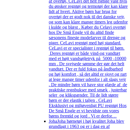
af overtøj. CeLavi det helt rigtige valg hvis
du ønsker regntøj og termotøj der kan klare
lidt af hvert. Aktive børn har brug for
overtøj der er godt nok til det danske vejr,
og som kan klare mange timers leg udenfor
i kulde og blæst . Køber du Celavi overtøj
hos De Små Engle vil du altid finde
sæsonens fineste modefarver til drenge og
piger. CeLavi regntøj med høj standard.
CeLavi er er specialister i regntøj til børn.
Deres regntøj er både vind-og vandtæt
med et højt vandsøjletryk på 5000 -10000
mm . De svejsede sømme der gør det helt
vandtæt. Der er fuld fokus på åndbarhed
og høj komfort , så det altid er sjovt og rart
at lege mange timer udenfor i alt slags vejr
. De mindre børn vil have stor glæde af de
praktiske regnbukser med smæk , justerbar
seler og klikspænder. Til de lidt større
børn er der elastik i taljen . CeLavi
Eksklusivt og miljøvenligt PU regntøj Hos
De Små Engle er vi bevidste om vores
børns fremtid og jord . Vi er derfor…
Joha
Joha børnetøj i høj kvalitet Joha blev
grundlagt i 1963 og er i dag en af