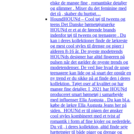
elske de mange fine , romantiske detaljer
og glimmer . Mixer du det feminine med
det rå , skaber du hurtigt…
Hound
HOUNd – Cool tøj til tweens og
teens Det Danske børnetøjsmærke
HOUNd er et at de førende brands
indenfor tøj til tweens og teenagere . Du
kan i deres kollektioner finde de lækreste
og mest cool styles til drenge og piger i
alderen 8-16 år. De nyeste modetrends
HOUNds designer har altid fingeren på
pulsen når det gælder de nyeste trends og
modetendenser. De ved lige hvad de unge
teenagere kan lide og så snart der opstår en
ny trend er du sikke på at finde den i deres
kolIektion. Tøjet oser af kvalitet og har
mange fine detaljer. I 2021 har HOUNd
produceret smart børnetøj i samarbejde
med influenser Ella Augusta . Du kan bl.a.
købe de lækre Ella Augusta Jeans her på
siden. HOUNd er til pigen der ønsker
cool styles kombineret med et tvist af
romantik i form af fine kjoler og nederdele.
Du vil , i deres kollektion, altid finde seje
hættetrøjer til både piger og drenge og