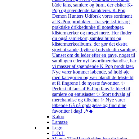
både fans, samlere og børn, der elsker K-
Pop og spændende karakterer. K-Pop
Demon Hunters Udforsk vores sortiment
af K-Pop produkter – fra seje t-shirts og
praktiske drikkedunke til notesbøger,
klistermærker og meget mere. Her finder
du også samlekort, samlealbums og
klistermærkealbums, der gør det ekstra
sjovt at samle, bytte og udvide din samling.
Uanset om du leder efter en gave, noget til
samlingen eller nyt favoritmerchandise, har
vi masser af spændende K-Pop produkter.
Nye varer kommer løbende, så hold øje
med kategorien og vær blandt de første til
at få fingrene i de nyeste favoritter. ✨
Perfekt til fans af K-Pop fans ✨ Ideel til
samlere og entusiaster ✨ Stort udvalg af
merchandise og tilbehør ✨ Nye varer
løbende Gå på opdagelse og find dine
favoritter i dag! 🎶🔥
Kaloo
Lamaze
Lego
L.O.L
Magna-Tiles
Her på siden kan du købe