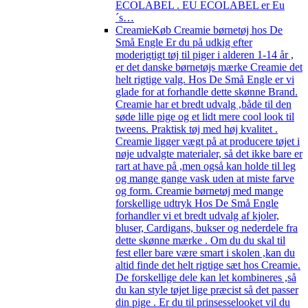
ECOLABEL . EU ECOLABEL er Eu
´s…
Creamie
Køb Creamie børnetøj hos De
Små Engle Er du på udkig efter
moderigtigt tøj til piger i alderen 1-14 år ,
er det danske børnetøjs mærke Creamie det
helt rigtige valg. Hos De Små Engle er vi
glade for at forhandle dette skønne Brand.
Creamie har et bredt udvalg ,både til den
søde lille pige og et lidt mere cool look til
tweens. Praktisk tøj med høj kvalitet .
Creamie ligger vægt på at producere tøjet i
nøje udvalgte materialer, så det ikke bare er
rart at have på ,men også kan holde til leg
og mange gange vask uden at miste farve
og form. Creamie børnetøj med mange
forskellige udtryk Hos De Små Engle
forhandler vi et bredt udvalg af kjoler,
bluser, Cardigans, bukser og nederdele fra
dette skønne mærke . Om du du skal til
fest eller bare være smart i skolen ,kan du
altid finde det helt rigtige sæt hos Creamie.
De forskellige dele kan let kombineres ,så
du kan style tøjet lige præcist så det passer
din pige . Er du til prinsesselooket vil du