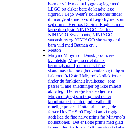
børn er vilde med at bygge og lege med
LEGO og elsker bare de kendte lego
figurer. I Lego Wear´s kollektioner finder
du mange af dine favorit Lego figurer som
sejt prints . Her hos De Små Engle kan du
købe de sejeste NINJAGO T-shirts,
NINJAGO Sweatpants, NINJAGO
sweatshirts og NINJAGO shorts og er dit
barn vild med Batman er…
Melton
Minymo
Minymo – Dansk produceret
kvalitetstøj Minymo er et dansk
børnetøjsbrand, der med sit fine
skandinaviske look ,henvender sig til børn
i alderen 0-12 år. I Miymo´s kollektioner
finder du funktionelt kvalitetstøj, som
passer til alle anledninger og ikke mindst
aktiv leg . Der er øje for detaljerne i
Minymo tøj og samtidig med det er
komfortabelt , er det god kvalitet til
rimelige priser. Flotte prints og glade
farver Hos De Små Engle kan vi rigtig
godt lide de fine naive prints fra Minymo´s
kollektioner. Det er flotte prints med glad
farver, der gør folk i godt humør og skaber