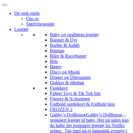
De små engle
Om os
Størrelsesguide
Legetøj
Baby og småbørns legetøj
Bamser & Dyr
Barbie & Judith
Batman
Biler & Racerbaner
Brio
Bøger
Disco og Musik
Drager og Dinosaurer
Dukker & tilbehør
Fastelavn
Fidget Toys & Tik Tok hits
Figurer & Actionmen
Fodbold samlekort & Fodbold ting
FROZEN 2
Gabby’s Dollhouse
Gabby’s Dollhouse –
populært legetøj til børn Her på siden kan
du købe det populære legetøj fra Netflix
serien. Tag med på et fantastisk eventyr i