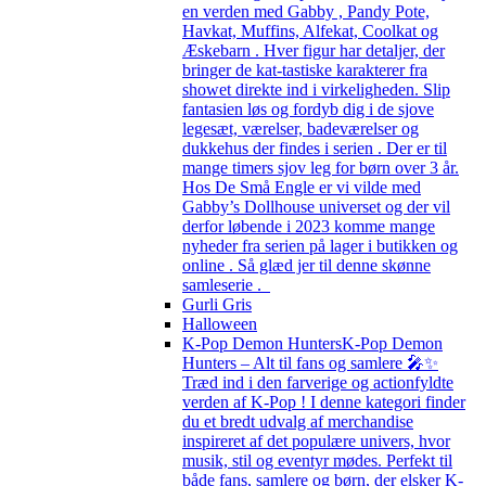
en verden med Gabby , Pandy Pote,
Havkat, Muffins, Alfekat, Coolkat og
Æskebarn . Hver figur har detaljer, der
bringer de kat-tastiske karakterer fra
showet direkte ind i virkeligheden. Slip
fantasien løs og fordyb dig i de sjove
legesæt, værelser, badeværelser og
dukkehus der findes i serien . Der er til
mange timers sjov leg for børn over 3 år.
Hos De Små Engle er vi vilde med
Gabby’s Dollhouse universet og der vil
derfor løbende i 2023 komme mange
nyheder fra serien på lager i butikken og
online . Så glæd jer til denne skønne
samleserie .
Gurli Gris
Halloween
K-Pop Demon Hunters
K-Pop Demon
Hunters – Alt til fans og samlere 🎤✨
Træd ind i den farverige og actionfyldte
verden af K-Pop ! I denne kategori finder
du et bredt udvalg af merchandise
inspireret af det populære univers, hvor
musik, stil og eventyr mødes. Perfekt til
både fans, samlere og børn, der elsker K-