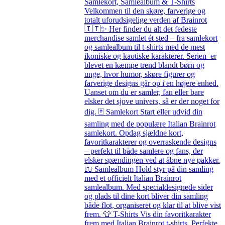
Samlekort, Samlealbum & T-Shirts
Velkommen til den skøre, farverige og
totalt uforudsigelige verden af Brainrot
🇮🇹✨ Her finder du alt det fedeste
merchandise samlet ét sted – fra samlekort
og samlealbum til t-shirts med de mest
ikoniske og kaotiske karakterer. Serien er
blevet en kæmpe trend blandt børn og
unge, hvor humor, skøre figurer og
farverige designs går op i en højere enhed.
Uanset om du er samler, fan eller bare
elsker det sjove univers, så er der noget for
dig. 🃏 Samlekort Start eller udvid din
samling med de populære Italian Brainrot
samlekort. Opdag sjældne kort,
favoritkarakterer og overraskende designs
– perfekt til både samlere og fans, der
elsker spændingen ved at åbne nye pakker.
📖 Samlealbum Hold styr på din samling
med et officielt Italian Brainrot
samlealbum. Med specialdesignede sider
og plads til dine kort bliver din samling
både flot, organiseret og klar til at blive vist
frem. 👕 T-Shirts Vis din favoritkarakter
frem med Italian Brainrot t-shirts. Perfekte