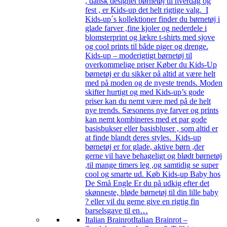
, dansk designet børnetøj til hverdag og
fest , er Kids-up det helt rigtige valg. I
Kids-up´s kollektioner finder du børnetøj i
glade farver ,fine kjoler og nederdele i
blomsterprint og lækre t-shirts med sjove
og cool prints til både piger og drenge.
Kids-up – moderigtigt børnetøj til
overkommelige priser Køber du Kids-Up
børnetøj er du sikker på altid at være helt
med på moden og de nyeste trends. Moden
skifter hurtigt og med Kids-up’s gode
priser kan du nemt være med på de helt
nye trends. Sæsonens nye farver og prints
kan nemt kombineres med et par gode
basisbukser eller basisbluser , som altid er
at finde blandt deres styles. Kids-up
børnetøj er for glade, aktive børn ,der
gerne vil have behageligt og blødt børnetøj
,til mange timers leg ,og samtidig se super
cool og smarte ud. Køb Kids-up Baby hos
De Små Engle Er du på udkig efter det
skønneste, bløde børnetøj til din lille baby
? eller vil du gerne give en rigtig fin
barselsgave til en…
Italian Brainrot
Italian Brainrot –