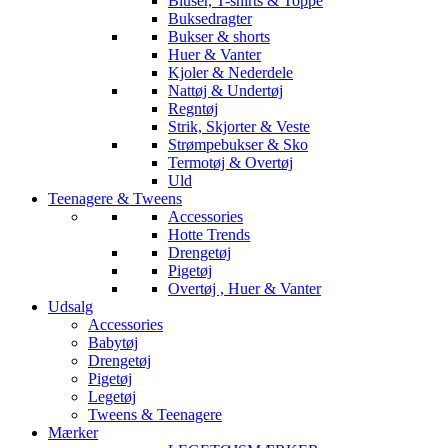
Bluser, T-shirts & Toppe
Buksedragter
Bukser & shorts
Huer & Vanter
Kjoler & Nederdele
Nattøj & Undertøj
Regntøj
Strik, Skjorter & Veste
Strømpebukser & Sko
Termotøj & Overtøj
Uld
Teenagere & Tweens
Accessories
Hotte Trends
Drengetøj
Pigetøj
Overtøj , Huer & Vanter
Udsalg
Accessories
Babytøj
Drengetøj
Pigetøj
Legetøj
Tweens & Teenagere
Mærker