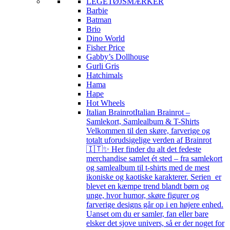
LEGETØJSMÆRKER
Barbie
Batman
Brio
Dino World
Fisher Price
Gabby’s Dollhouse
Gurli Gris
Hatchimals
Hama
Hape
Hot Wheels
Italian Brainrot
Italian Brainrot –
Samlekort, Samlealbum & T-Shirts
Velkommen til den skøre, farverige og
totalt uforudsigelige verden af Brainrot
🇮🇹✨ Her finder du alt det fedeste
merchandise samlet ét sted – fra samlekort
og samlealbum til t-shirts med de mest
ikoniske og kaotiske karakterer. Serien er
blevet en kæmpe trend blandt børn og
unge, hvor humor, skøre figurer og
farverige designs går op i en højere enhed.
Uanset om du er samler, fan eller bare
elsker det sjove univers, så er der noget for