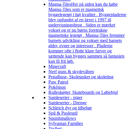
Magna-Tiles
Her på siden kan du købe
Magna-Tiles som er magnetisk
byggelegetøj i høj kvalitet . Byggepladerne
blev opfundet af en lærer i 1997 til
undervisningsbrug . Siden er mærket
vokset og er nu børns foretrukne
magnetiske legetøj . Magna-Tiles fremmer
barnets udvikling og vokser med barnets
alder, evner og interesser . Pladerne
kommer ofte i flotte klare farver og
sættende kan bygges sammen så fantasien
kan få frit løb.
Minecraft
Nerf guns & skydevåben
Penalhuse, Skoletasker og skoleting
Paw Patrol
Pokémon
Rulleskøjter, Skateboards og Løbehjul
Samleserier - piger
Samleserier - Drenge
Schleich dyr og tilbehør
Spil & Puslespil
Squishmallows
Sylvanian Families
Trylleri