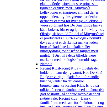
glæde . Søde , sjove og seje prints som
børnene er vilde med . Minymo´s
kollektioner er inspireret af hvad der er
oppe i tiden, og designerne har derfor
defineret et tema for hver ny kollektion. I
vores sortiment hos De Små Engle har vi
både bukser, bluser og kjoler fra Minymo .
Økologisk bomuld En del af Minymo´s tøj
er produceret i 100 % økologisk bomuld
d.v.s at tøjet er dyrket på marker ,uden
brug af skadelige kemikalier eller
kunstgødning for at skåne miljøet mest
muligt . Tøjet vil i dette tilfælde være
markeret med økologisk bomulds tag.
Name It
Racing Kids
Racing Kids – tilbehør der
holder dit barn dejlig varmt. Hos De Små
Engle er vi rigtig glade for at forhandle
huer og vanter fra det danske
børnetøjsmærke Racing Kids. Er du på
udkig efter en elefanthue med en fantastisk
god pasform , så er dette mærke det helt
rigtige valg. Racing kids – Dansk
familiefirma med sans for funktionalitet og
kvalitet I 1991 startede Gitte Uhre Racing