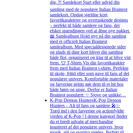
dig. 🃏 Samlekort Start eller udvid din
samling med de populære Italian Brainrot
samlekort. Opdag sjældne kort,
favoritkarakterer og overraskende designs
– perfekt til både samlere og fans, der
elsker spændingen ved at åbne nye pakker.
📖 Samlealbum Hold styr på din samling
med et officielt Italian Brainrot
samlealbum. Med specialdesignede sider
og plads til dine kort bliver din samling
både flot, organiseret og klar til at blive vist
frem. 👕 T-Shirts Vis din favoritkarakter
frem med Italian Brainrot t-shirts. Perfekte
til skole, fritid eller som gave til fans af det
populære univers. Komfortable materialer
og farverige prints gør dem til et hit hos
både børn og unge. Derfor er Italian
Brainrot populært: ✨ Sjove og unikke…
K-Pop Demon Hunters
K-Pop Demon
Hunters – Alt til fans og samlere 🎤✨
Træd ind i den farverige og actionfyldte
verden af K-Pop ! I denne kategori finder
du et bredt udvalg af merchandise
inspireret af det populære univers, hvor
musik, stil og eventyr mødes. Perfekt til