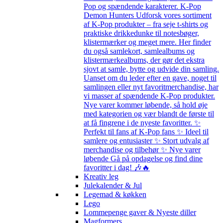
Pop og spændende karakterer. K-Pop
Demon Hunters Udforsk vores sortiment
af K-Pop produkter – fra seje t-shirts og
praktiske drikkedunke til notesbøger,
klistermærker og meget mere. Her finder
du også samlekort, samlealbums og
klistermærkealbums, der gør det ekstra
sjovt at samle, bytte og udvide din samling.
Uanset om du leder efter en gave, noget til
samlingen eller nyt favoritmerchandise, har
vi masser af spændende K-Pop produkter.
Nye varer kommer løbende, så hold øje
med kategorien og vær blandt de første til
at få fingrene i de nyeste favoritter. ✨
Perfekt til fans af K-Pop fans ✨ Ideel til
samlere og entusiaster ✨ Stort udvalg af
merchandise og tilbehør ✨ Nye varer
løbende Gå på opdagelse og find dine
favoritter i dag! 🎶🔥
Kreativ leg
Julekalender & Jul
Legemad & køkken
Lego
Lommepenge gaver & Nyeste diller
Magformers