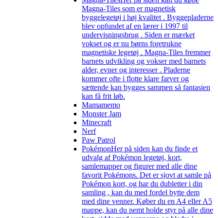
Magna-Tiles som er magnetisk
byggelegetøj i høj kvalitet . Byggepladerne
blev opfundet af en lærer i 1997 til
undervisningsbrug . Siden er mærket
vokset og er nu børns foretrukne
magnetiske legetøj . Magna-Tiles fremmer
barnets udvikling og vokser med barnets
alder, evner og interesser . Pladerne
kommer ofte i flotte klare farver og
sættende kan bygges sammen så fantasien
kan få frit løb.
Mamamemo
Monster Jam
Minecraft
Nerf
Paw Patrol
Pokémon
Her på siden kan du finde et
udvalg af Pokémon legetøj, kort,
samlemapper og figurer med alle dine
favorit Pokémons. Det er sjovt at samle på
Pokémon kort, og har du dubletter i din
samling , kan du med fordel bytte dem
med dine venner. Køber du en A4 eller A5
mappe, kan du nemt holde styr på alle dine