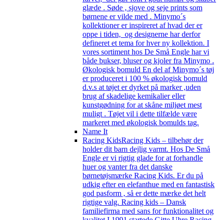
glæde . Søde , sjove og seje prints som
børnene er vilde med . Minymo´s
kollektioner er inspireret af hvad der er
oppe i tiden, og designerne har derfor
defineret et tema for hver ny kollektion. I
vores sortiment hos De Små Engle har vi
både bukser, bluser og kjoler fra Minymo .
Økologisk bomuld En del af Minymo´s tøj
er produceret i 100 % økologisk bomuld
d.v.s at tøjet er dyrket på marker ,uden
brug af skadelige kemikalier eller
kunstgødning for at skåne miljøet mest
muligt . Tøjet vil i dette tilfælde være
markeret med økologisk bomulds tag.
Name It
Racing Kids
Racing Kids – tilbehør der
holder dit barn dejlig varmt. Hos De Små
Engle er vi rigtig glade for at forhandle
huer og vanter fra det danske
børnetøjsmærke Racing Kids. Er du på
udkig efter en elefanthue med en fantastisk
god pasform , så er dette mærke det helt
rigtige valg. Racing kids – Dansk
familiefirma med sans for funktionalitet og
kvalitet I 1991 startede Gitte Uhre Racing