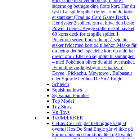
kort, sidde med vennerne og bladre i
siderne og betragte dine flotte kort. Har du
lyst til at spille spillet rigtigt, kan du købe
et start sæt (Trading Card Game Deck).
Her dyster 2 spillere om at blive den beste
Power Træner. Begge spillere skal have et
60 korts deck for at spille spillet. I
Pokémon serien finder du også seje tin
æsker fyldt med kort og tilbehør. Måske får
du netop det helt specielle kort du altid har
drømt om ? Eller en sej mønt til samlingen
– med Pokémon bliver du altid overrasket.
Find dine ynglingsfigurer Charizard,
Eevee , Pickachu, Mewtowo , Bulbasaur
eller Squirtle her hos De Små Engle .
Schleich
Squishmallows
Sylvanian Families
Top Model
Toy Story
Vn-Toys
TØJMÆRKER
CeLavi
CeLavi ,det helt rigtige valg af
overtøj Hos De Små Engle går vi ikke på
kompromis med funktionalitet og kvalitet