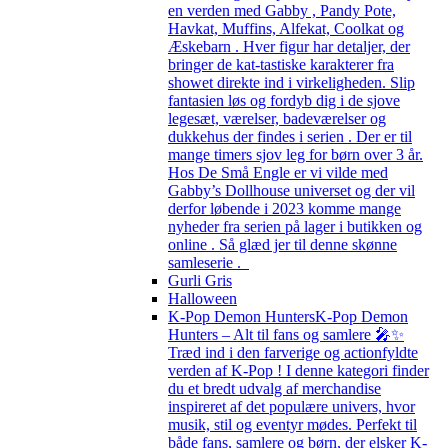
en verden med Gabby , Pandy Pote,
Havkat, Muffins, Alfekat, Coolkat og
Æskebarn . Hver figur har detaljer, der
bringer de kat-tastiske karakterer fra
showet direkte ind i virkeligheden. Slip
fantasien løs og fordyb dig i de sjove
legesæt, værelser, badeværelser og
dukkehus der findes i serien . Der er til
mange timers sjov leg for børn over 3 år.
Hos De Små Engle er vi vilde med
Gabby’s Dollhouse universet og der vil
derfor løbende i 2023 komme mange
nyheder fra serien på lager i butikken og
online . Så glæd jer til denne skønne
samleserie .
Gurli Gris
Halloween
K-Pop Demon Hunters
K-Pop Demon
Hunters – Alt til fans og samlere 🎤✨
Træd ind i den farverige og actionfyldte
verden af K-Pop ! I denne kategori finder
du et bredt udvalg af merchandise
inspireret af det populære univers, hvor
musik, stil og eventyr mødes. Perfekt til
både fans, samlere og børn, der elsker K-