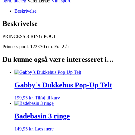
børn
,
udeleg
Varemærke:
Vini sport
Beskrivelse
Beskrivelse
PRINCESS 3-RING POOL
Princess pool. 122×30 cm. Fra 2 år
Du kunne også være interesseret i…
Gabby´s Dukkehus Pop-Up Telt
199,95
kr.
Tilføj til kurv
Badebasin 3 ringe
149,95
kr.
Læs mere