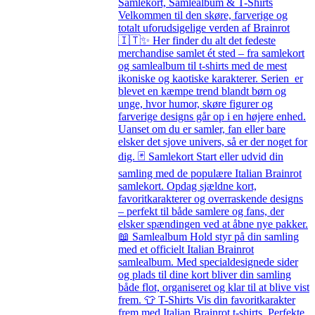
Samlekort, Samlealbum & T-Shirts
Velkommen til den skøre, farverige og
totalt uforudsigelige verden af Brainrot
🇮🇹✨ Her finder du alt det fedeste
merchandise samlet ét sted – fra samlekort
og samlealbum til t-shirts med de mest
ikoniske og kaotiske karakterer. Serien er
blevet en kæmpe trend blandt børn og
unge, hvor humor, skøre figurer og
farverige designs går op i en højere enhed.
Uanset om du er samler, fan eller bare
elsker det sjove univers, så er der noget for
dig. 🃏 Samlekort Start eller udvid din
samling med de populære Italian Brainrot
samlekort. Opdag sjældne kort,
favoritkarakterer og overraskende designs
– perfekt til både samlere og fans, der
elsker spændingen ved at åbne nye pakker.
📖 Samlealbum Hold styr på din samling
med et officielt Italian Brainrot
samlealbum. Med specialdesignede sider
og plads til dine kort bliver din samling
både flot, organiseret og klar til at blive vist
frem. 👕 T-Shirts Vis din favoritkarakter
frem med Italian Brainrot t-shirts. Perfekte