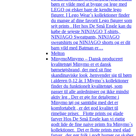
børn er vilde med at bygge og lege med
LEGO og elsker bare de kendte lego
figurer. I Lego Wear´s kollektioner finder
du mange af dine favorit Lego figurer som
sejt prints . Her hos De Små Engle kan du
købe de sejeste NINJAGO T-shirts,
NINJAGO Sweatpants, NINJAGO
sweatshirts og NINJAGO shorts og er dit
barn vild med Batman er…
Melton
Minymo
Minymo – Dansk produceret
kvalitetstøj Minymo er et dansk
børnetøjsbrand, der med sit fine
skandinaviske look ,henvender sig til børn
i alderen 0-12 år. I Miymo´s kollektioner
finder du funktionelt kvalitetstøj, som
passer til alle anledninger og ikke mindst
aktiv leg . Der er øje for detaljerne i
Minymo tøj og samtidig med det er
komfortabelt , er det god kvalitet til
rimelige priser. Flotte prints og glade
farver Hos De Små Engle kan vi rigtig
godt lide de fine naive prints fra Minymo´s
kollektioner. Det er flotte prints med glad
farver, der gør folk i godt humør og skaber