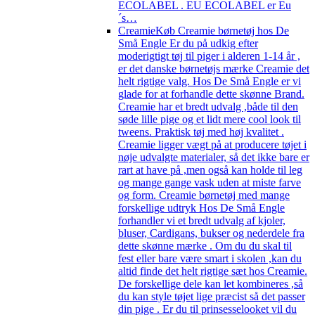
ECOLABEL . EU ECOLABEL er Eu
´s…
Creamie
Køb Creamie børnetøj hos De
Små Engle Er du på udkig efter
moderigtigt tøj til piger i alderen 1-14 år ,
er det danske børnetøjs mærke Creamie det
helt rigtige valg. Hos De Små Engle er vi
glade for at forhandle dette skønne Brand.
Creamie har et bredt udvalg ,både til den
søde lille pige og et lidt mere cool look til
tweens. Praktisk tøj med høj kvalitet .
Creamie ligger vægt på at producere tøjet i
nøje udvalgte materialer, så det ikke bare er
rart at have på ,men også kan holde til leg
og mange gange vask uden at miste farve
og form. Creamie børnetøj med mange
forskellige udtryk Hos De Små Engle
forhandler vi et bredt udvalg af kjoler,
bluser, Cardigans, bukser og nederdele fra
dette skønne mærke . Om du du skal til
fest eller bare være smart i skolen ,kan du
altid finde det helt rigtige sæt hos Creamie.
De forskellige dele kan let kombineres ,så
du kan style tøjet lige præcist så det passer
din pige . Er du til prinsesselooket vil du