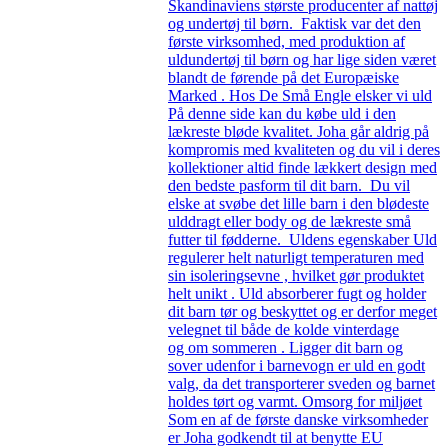
Skandinaviens største producenter af nattøj
og undertøj til børn. Faktisk var det den
første virksomhed, med produktion af
uldundertøj til børn og har lige siden været
blandt de førende på det Europæiske
Marked . Hos De Små Engle elsker vi uld
På denne side kan du købe uld i den
lækreste bløde kvalitet. Joha går aldrig på
kompromis med kvaliteten og du vil i deres
kollektioner altid finde lækkert design med
den bedste pasform til dit barn. Du vil
elske at svøbe det lille barn i den blødeste
ulddragt eller body og de lækreste små
futter til fødderne. Uldens egenskaber Uld
regulerer helt naturligt temperaturen med
sin isoleringsevne , hvilket gør produktet
helt unikt . Uld absorberer fugt og holder
dit barn tør og beskyttet og er derfor meget
velegnet til både de kolde vinterdage
og om sommeren . Ligger dit barn og
sover udenfor i barnevogn er uld en godt
valg, da det transporterer sveden og barnet
holdes tørt og varmt. Omsorg for miljøet
Som en af de første danske virksomheder
er Joha godkendt til at benytte EU