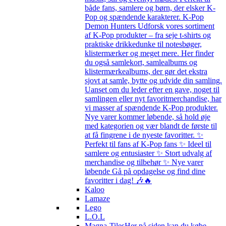
både fans, samlere og børn, der elsker K-
Pop og spændende karakterer. K-Pop
Demon Hunters Udforsk vores sortiment
af K-Pop produkter – fra seje t-shirts og
praktiske drikkedunke til notesbøger,
klistermærker og meget mere. Her finder
du også samlekort, samlealbums og
klistermærkealbums, der gør det ekstra
sjovt at samle, bytte og udvide din samling.
Uanset om du leder efter en gave, noget til
samlingen eller nyt favoritmerchandise, har
vi masser af spændende K-Pop produkter.
Nye varer kommer løbende, så hold øje
med kategorien og vær blandt de første til
at få fingrene i de nyeste favoritter. ✨
Perfekt til fans af K-Pop fans ✨ Ideel til
samlere og entusiaster ✨ Stort udvalg af
merchandise og tilbehør ✨ Nye varer
løbende Gå på opdagelse og find dine
favoritter i dag! 🎶🔥
Kaloo
Lamaze
Lego
L.O.L
Magna-Tiles
Her på siden kan du købe