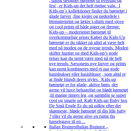
, dansk designet børnetøj til hverdag og
fest , er Kids-up det helt rigtige valg. I
Kids-up´s kollektioner finder du børnetøj i
glade farver ,fine kjoler og nederdele i
blomsterprint og lækre t-shirts med sjove
og cool prints til både piger og drenge.
Kids-up – moderigtigt børnetøj til
overkommelige priser Køber du Kids-Up
børnetøj er du sikker på altid at være helt
med på moden og de nyeste trends. Moden
skifter hurtigt og med Kids-up’s gode
priser kan du nemt være med på de helt
nye trends. Sæsonens nye farver og prints
kan nemt kombineres med et par gode
basisbukser eller basisbluser , som altid er
at finde blandt deres styles. Kids-up
børnetøj er for glade, aktive børn ,der
gerne vil have behageligt og blødt børnetøj
,til mange timers leg ,og samtidig se super
cool og smarte ud. Køb Kids-up Baby hos
De Små Engle Er du på udkig efter det
skønneste, bløde børnetøj til din lille baby
? eller vil du gerne give en rigtig fin
barselsgave til en…
Italian Brainrot
Italian Brainrot –