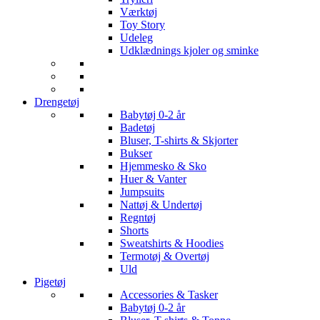
Værktøj
Toy Story
Udeleg
Udklædnings kjoler og sminke
Drengetøj
Babytøj 0-2 år
Badetøj
Bluser, T-shirts & Skjorter
Bukser
Hjemmesko & Sko
Huer & Vanter
Jumpsuits
Nattøj & Undertøj
Regntøj
Shorts
Sweatshirts & Hoodies
Termotøj & Overtøj
Uld
Pigetøj
Accessories & Tasker
Babytøj 0-2 år