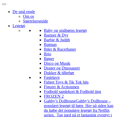
De små engle
Om os
Størrelsesguide
Legetøj
Baby og småbørns legetøj
Bamser & Dyr
Barbie & Judith
Batman
Biler & Racerbaner
Brio
Bøger
Disco og Musik
Drager og Dinosaurer
Dukker & tilbehør
Fastelavn
Fidget Toys & Tik Tok hits
Figurer & Actionmen
Fodbold samlekort & Fodbold ting
FROZEN 2
Gabby’s Dollhouse
Gabby’s Dollhouse –
populært legetøj til børn Her på siden kan
du købe det populære legetøj fra Netflix
serien. Tag med på et fantastisk eventyr i