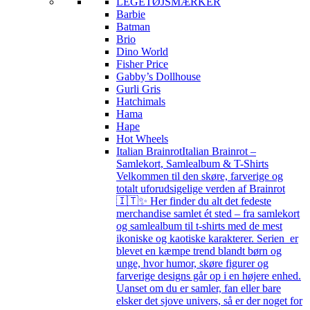
LEGETØJSMÆRKER
Barbie
Batman
Brio
Dino World
Fisher Price
Gabby’s Dollhouse
Gurli Gris
Hatchimals
Hama
Hape
Hot Wheels
Italian Brainrot
Italian Brainrot –
Samlekort, Samlealbum & T-Shirts
Velkommen til den skøre, farverige og
totalt uforudsigelige verden af Brainrot
🇮🇹✨ Her finder du alt det fedeste
merchandise samlet ét sted – fra samlekort
og samlealbum til t-shirts med de mest
ikoniske og kaotiske karakterer. Serien er
blevet en kæmpe trend blandt børn og
unge, hvor humor, skøre figurer og
farverige designs går op i en højere enhed.
Uanset om du er samler, fan eller bare
elsker det sjove univers, så er der noget for