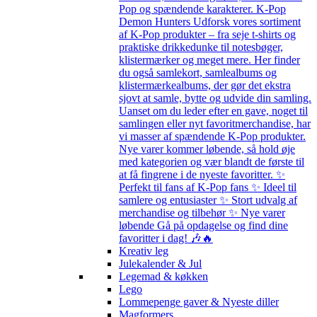
Pop og spændende karakterer. K-Pop
Demon Hunters Udforsk vores sortiment
af K-Pop produkter – fra seje t-shirts og
praktiske drikkedunke til notesbøger,
klistermærker og meget mere. Her finder
du også samlekort, samlealbums og
klistermærkealbums, der gør det ekstra
sjovt at samle, bytte og udvide din samling.
Uanset om du leder efter en gave, noget til
samlingen eller nyt favoritmerchandise, har
vi masser af spændende K-Pop produkter.
Nye varer kommer løbende, så hold øje
med kategorien og vær blandt de første til
at få fingrene i de nyeste favoritter. ✨
Perfekt til fans af K-Pop fans ✨ Ideel til
samlere og entusiaster ✨ Stort udvalg af
merchandise og tilbehør ✨ Nye varer
løbende Gå på opdagelse og find dine
favoritter i dag! 🎶🔥
Kreativ leg
Julekalender & Jul
Legemad & køkken
Lego
Lommepenge gaver & Nyeste diller
Magformers