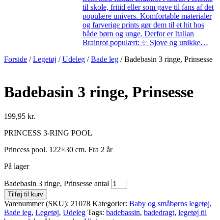
til skole, fritid eller som gave til fans af det
populære univers. Komfortable materialer
og farverige prints gør dem til et hit hos
både børn og unge. Derfor er Italian
Brainrot populært: ✨ Sjove og unikke…
Forside
/
Legetøj
/
Udeleg
/
Bade leg
/ Badebasin 3 ringe, Prinsesse
Badebasin 3 ringe, Prinsesse
199,95
kr.
PRINCESS 3-RING POOL
Princess pool. 122×30 cm. Fra 2 år
På lager
Badebasin 3 ringe, Prinsesse antal
Tilføj til kurv
Varenummer (SKU):
21078
Kategorier:
Baby og småbørns legetøj
,
Bade leg
,
Legetøj
,
Udeleg
Tags:
badebassin
,
badedragt
,
legetøj til