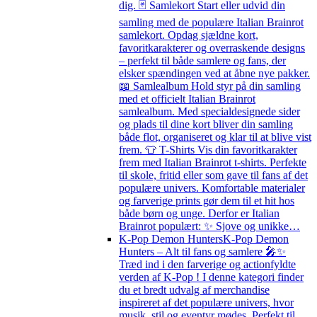
dig. 🃏 Samlekort Start eller udvid din
samling med de populære Italian Brainrot
samlekort. Opdag sjældne kort,
favoritkarakterer og overraskende designs
– perfekt til både samlere og fans, der
elsker spændingen ved at åbne nye pakker.
📖 Samlealbum Hold styr på din samling
med et officielt Italian Brainrot
samlealbum. Med specialdesignede sider
og plads til dine kort bliver din samling
både flot, organiseret og klar til at blive vist
frem. 👕 T-Shirts Vis din favoritkarakter
frem med Italian Brainrot t-shirts. Perfekte
til skole, fritid eller som gave til fans af det
populære univers. Komfortable materialer
og farverige prints gør dem til et hit hos
både børn og unge. Derfor er Italian
Brainrot populært: ✨ Sjove og unikke…
K-Pop Demon Hunters
K-Pop Demon
Hunters – Alt til fans og samlere 🎤✨
Træd ind i den farverige og actionfyldte
verden af K-Pop ! I denne kategori finder
du et bredt udvalg af merchandise
inspireret af det populære univers, hvor
musik, stil og eventyr mødes. Perfekt til