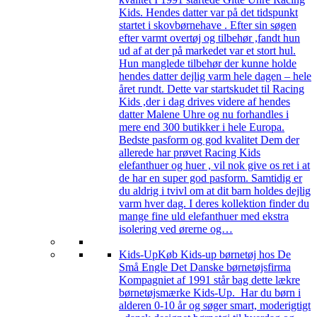
Kids. Hendes datter var på det tidspunkt
startet i skovbørnehave . Efter sin søgen
efter varmt overtøj og tilbehør ,fandt hun
ud af at der på markedet var et stort hul.
Hun manglede tilbehør der kunne holde
hendes datter dejlig varm hele dagen – hele
året rundt. Dette var startskudet til Racing
Kids ,der i dag drives videre af hendes
datter Malene Uhre og nu forhandles i
mere end 300 butikker i hele Europa.
Bedste pasform og god kvalitet Dem der
allerede har prøvet Racing Kids
elefanthuer og huer , vil nok give os ret i at
de har en super god pasform. Samtidig er
du aldrig i tvivl om at dit barn holdes dejlig
varm hver dag. I deres kollektion finder du
mange fine uld elefanthuer med ekstra
isolering ved ørerne og…
Kids-Up
Køb Kids-up børnetøj hos De
Små Engle Det Danske børnetøjsfirma
Kompagniet af 1991 står bag dette lækre
børnetøjsmærke Kids-Up. Har du børn i
alderen 0-10 år og søger smart, moderigtigt