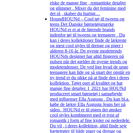
elske de mange fine , romantiske detaljer
og glimmer . Mixer du det feminine med
det rå , skaber du hurtigt…
Hound
HOUNd – Cool tøj til tweens og
teens Det Danske børnetøjsmærke
HOUNd er et at de førende brands
indenfor tøj til tweens og teenagere . Du
kan i deres kollektioner finde de lækreste
og mest cool styles til drenge og piger i
alderen 8-16 år. De nyeste modetrends
HOUNds designer har altid fingeren på
pulsen når det gælder de nyeste trends og
modetendenser. De ved lige hvad de unge
teenagere kan lide og så snart der opstår en
ny trend er du sikke på at finde den i deres
kolIektion. Tøjet oser af kvalitet og har
mange fine detaljer. I 2021 har HOUNd
produceret smart børnetøj i samarbejde
med influenser Ella Augusta . Du kan bl.a.
købe de lækre Ella Augusta Jeans her på
siden. HOUNd er til pigen der ønsker
cool styles kombineret med et tvist af
romantik i form af fine kjoler og nederdele.
Du vil , i deres kollektion, altid finde seje
hættetrøjer til både piger og drenge og