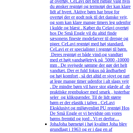
af overtøj. CeLavi det helt rigtige valg hvis
du ønsker regntøj og termotøj der kan klare
lidt af hvert. Aktive børn har brug for
overtøj der er godt nok til det danske vejr,
og som kan klare mange timers leg udenfor
i kulde og blæst . Køber du Celavi overtøj
hos De Små Engle vil du altid finde
sæsonens fineste modefarver til drenge og
piger. CeLavi regntøj med høj standard.
CeLavi er er specialister i regntøj til børn.
Deres regntøj er både vind-og vandtæt
med et højt vandsøjletryk på 5000 -10000
mm . De svejsede sømme der gør det helt
vandtæt. Der er fuld fokus på åndbarhed
og høj komfort , så det altid er sjovt og rart
at lege mange timer udenfor i alt slags vejr
. De mindre børn vil have stor glæde af de
praktiske regnbukser med smæk , justerbar
seler og klikspænder. Til de lidt større
børn er der elastik i taljen . CeLavi
Eksklusivt og miljøvenligt PU regntøj Hos
De Små Engle er vi bevidste om vores
børns fremtid og jord . Vi er derfor…
Joha
Joha børnetøj i høj kvalitet Joha blev
grundlagt i 1963 og er i dag en af