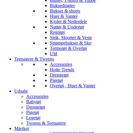
Bluser, T-shirts & Toppe
Buksedragter
Bukser & shorts
Huer & Vanter
Kjoler & Nederdele
Nattøj & Undertøj
Regntøj
Strik, Skjorter & Veste
Strømpebukser & Sko
Termotøj & Overtøj
Uld
Teenagere & Tweens
Accessories
Hotte Trends
Drengetøj
Pigetøj
Overtøj , Huer & Vanter
Udsalg
Accessories
Babytøj
Drengetøj
Pigetøj
Legetøj
Tweens & Teenagere
Mærker