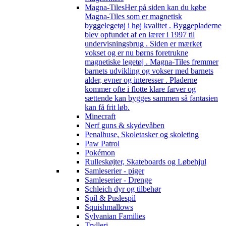
Magna-Tiles
Her på siden kan du købe
Magna-Tiles som er magnetisk
byggelegetøj i høj kvalitet . Byggepladerne
blev opfundet af en lærer i 1997 til
undervisningsbrug . Siden er mærket
vokset og er nu børns foretrukne
magnetiske legetøj . Magna-Tiles fremmer
barnets udvikling og vokser med barnets
alder, evner og interesser . Pladerne
kommer ofte i flotte klare farver og
sættende kan bygges sammen så fantasien
kan få frit løb.
Minecraft
Nerf guns & skydevåben
Penalhuse, Skoletasker og skoleting
Paw Patrol
Pokémon
Rulleskøjter, Skateboards og Løbehjul
Samleserier - piger
Samleserier - Drenge
Schleich dyr og tilbehør
Spil & Puslespil
Squishmallows
Sylvanian Families
Trylleri