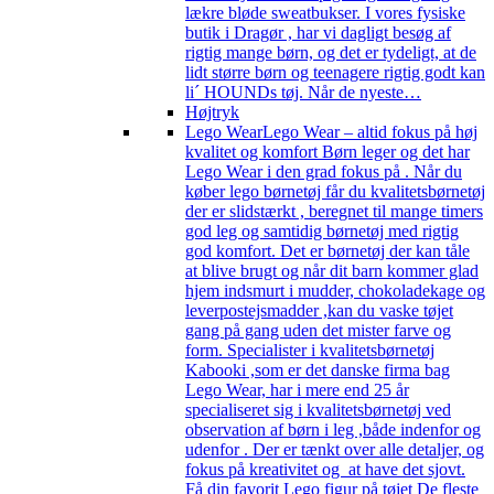
lækre bløde sweatbukser. I vores fysiske
butik i Dragør , har vi dagligt besøg af
rigtig mange børn, og det er tydeligt, at de
lidt større børn og teenagere rigtig godt kan
li´ HOUNDs tøj. Når de nyeste…
Højtryk
Lego Wear
Lego Wear – altid fokus på høj
kvalitet og komfort Børn leger og det har
Lego Wear i den grad fokus på . Når du
køber lego børnetøj får du kvalitetsbørnetøj
der er slidstærkt , beregnet til mange timers
god leg og samtidig børnetøj med rigtig
god komfort. Det er børnetøj der kan tåle
at blive brugt og når dit barn kommer glad
hjem indsmurt i mudder, chokoladekage og
leverpostejsmadder ,kan du vaske tøjet
gang på gang uden det mister farve og
form. Specialister i kvalitetsbørnetøj
Kabooki ,som er det danske firma bag
Lego Wear, har i mere end 25 år
specialiseret sig i kvalitetsbørnetøj ved
observation af børn i leg ,både indenfor og
udenfor . Der er tænkt over alle detaljer, og
fokus på kreativitet og at have det sjovt.
Få din favorit Lego figur på tøjet De fleste