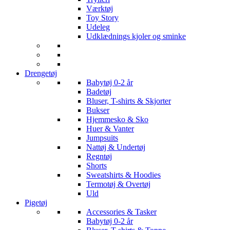
Værktøj
Toy Story
Udeleg
Udklædnings kjoler og sminke
Drengetøj
Babytøj 0-2 år
Badetøj
Bluser, T-shirts & Skjorter
Bukser
Hjemmesko & Sko
Huer & Vanter
Jumpsuits
Nattøj & Undertøj
Regntøj
Shorts
Sweatshirts & Hoodies
Termotøj & Overtøj
Uld
Pigetøj
Accessories & Tasker
Babytøj 0-2 år