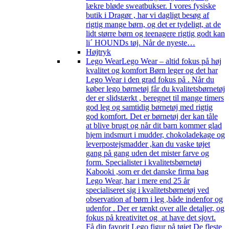
lækre bløde sweatbukser. I vores fysiske
butik i Dragør , har vi dagligt besøg af
rigtig mange børn, og det er tydeligt, at de
lidt større børn og teenagere rigtig godt kan
li´ HOUNDs tøj. Når de nyeste…
Højtryk
Lego Wear
Lego Wear – altid fokus på høj
kvalitet og komfort Børn leger og det har
Lego Wear i den grad fokus på . Når du
køber lego børnetøj får du kvalitetsbørnetøj
der er slidstærkt , beregnet til mange timers
god leg og samtidig børnetøj med rigtig
god komfort. Det er børnetøj der kan tåle
at blive brugt og når dit barn kommer glad
hjem indsmurt i mudder, chokoladekage og
leverpostejsmadder ,kan du vaske tøjet
gang på gang uden det mister farve og
form. Specialister i kvalitetsbørnetøj
Kabooki ,som er det danske firma bag
Lego Wear, har i mere end 25 år
specialiseret sig i kvalitetsbørnetøj ved
observation af børn i leg ,både indenfor og
udenfor . Der er tænkt over alle detaljer, og
fokus på kreativitet og at have det sjovt.
Få din favorit Lego figur på tøjet De fleste