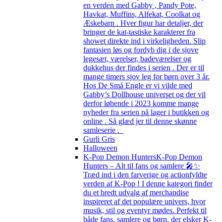
en verden med Gabby , Pandy Pote,
Havkat, Muffins, Alfekat, Coolkat og
Æskebarn . Hver figur har detaljer, der
bringer de kat-tastiske karakterer fra
showet direkte ind i virkeligheden. Slip
fantasien løs og fordyb dig i de sjove
legesæt, værelser, badeværelser og
dukkehus der findes i serien . Der er til
mange timers sjov leg for børn over 3 år.
Hos De Små Engle er vi vilde med
Gabby’s Dollhouse universet og der vil
derfor løbende i 2023 komme mange
nyheder fra serien på lager i butikken og
online . Så glæd jer til denne skønne
samleserie .
Gurli Gris
Halloween
K-Pop Demon Hunters
K-Pop Demon
Hunters – Alt til fans og samlere 🎤✨
Træd ind i den farverige og actionfyldte
verden af K-Pop ! I denne kategori finder
du et bredt udvalg af merchandise
inspireret af det populære univers, hvor
musik, stil og eventyr mødes. Perfekt til
både fans, samlere og børn, der elsker K-