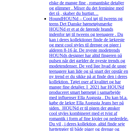
elske de mange fine , romantiske detaljer
og glimmer . Mixer du det feminine med
det rå , skaber du hurtigt…
Hound
HOUNd – Cool tøj til tweens og
teens Det Danske børnetøjsmærke
HOUNd er et at de førende brands
indenfor tøj til tweens og teenagere . Du
kan i deres kollektioner finde de lækreste
og mest cool styles til drenge og piger i
alderen 8-16 år. De nyeste modetrends
HOUNds designer har altid fingeren på
pulsen når det gælder de nyeste trends og
modetendenser. De ved lige hvad de unge
teenagere kan lide og så snart der opstår en
ny trend er du sikke på at finde den i deres
kolIektion. Tøjet oser af kvalitet og har
mange fine detaljer. I 2021 har HOUNd
produceret smart børnetøj i samarbejde
med influenser Ella Augusta . Du kan bl.a.
købe de lækre Ella Augusta Jeans her på
siden. HOUNd er til pigen der ønsker
cool styles kombineret med et tvist af
romantik i form af fine kjoler og nederdele.
Du vil , i deres kollektion, altid finde seje
hættetrøjer til både piger og drenge og