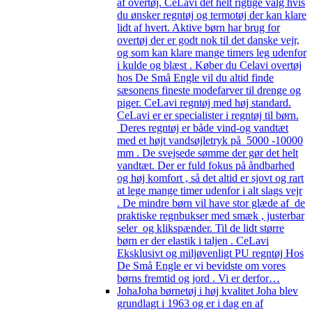
af overtøj. CeLavi det helt rigtige valg hvis
du ønsker regntøj og termotøj der kan klare
lidt af hvert. Aktive børn har brug for
overtøj der er godt nok til det danske vejr,
og som kan klare mange timers leg udenfor
i kulde og blæst . Køber du Celavi overtøj
hos De Små Engle vil du altid finde
sæsonens fineste modefarver til drenge og
piger. CeLavi regntøj med høj standard.
CeLavi er er specialister i regntøj til børn.
Deres regntøj er både vind-og vandtæt
med et højt vandsøjletryk på 5000 -10000
mm . De svejsede sømme der gør det helt
vandtæt. Der er fuld fokus på åndbarhed
og høj komfort , så det altid er sjovt og rart
at lege mange timer udenfor i alt slags vejr
. De mindre børn vil have stor glæde af de
praktiske regnbukser med smæk , justerbar
seler og klikspænder. Til de lidt større
børn er der elastik i taljen . CeLavi
Eksklusivt og miljøvenligt PU regntøj Hos
De Små Engle er vi bevidste om vores
børns fremtid og jord . Vi er derfor…
Joha
Joha børnetøj i høj kvalitet Joha blev
grundlagt i 1963 og er i dag en af