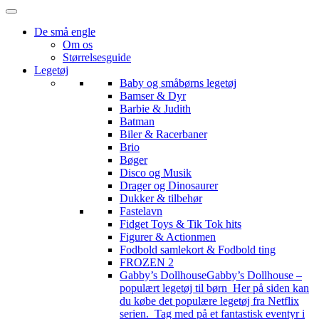
De små engle
Om os
Størrelsesguide
Legetøj
Baby og småbørns legetøj
Bamser & Dyr
Barbie & Judith
Batman
Biler & Racerbaner
Brio
Bøger
Disco og Musik
Drager og Dinosaurer
Dukker & tilbehør
Fastelavn
Fidget Toys & Tik Tok hits
Figurer & Actionmen
Fodbold samlekort & Fodbold ting
FROZEN 2
Gabby’s Dollhouse
Gabby’s Dollhouse –
populært legetøj til børn Her på siden kan
du købe det populære legetøj fra Netflix
serien. Tag med på et fantastisk eventyr i