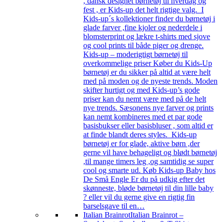
, dansk designet børnetøj til hverdag og
fest , er Kids-up det helt rigtige valg. I
Kids-up´s kollektioner finder du børnetøj i
glade farver ,fine kjoler og nederdele i
blomsterprint og lækre t-shirts med sjove
og cool prints til både piger og drenge.
Kids-up – moderigtigt børnetøj til
overkommelige priser Køber du Kids-Up
børnetøj er du sikker på altid at være helt
med på moden og de nyeste trends. Moden
skifter hurtigt og med Kids-up’s gode
priser kan du nemt være med på de helt
nye trends. Sæsonens nye farver og prints
kan nemt kombineres med et par gode
basisbukser eller basisbluser , som altid er
at finde blandt deres styles. Kids-up
børnetøj er for glade, aktive børn ,der
gerne vil have behageligt og blødt børnetøj
,til mange timers leg ,og samtidig se super
cool og smarte ud. Køb Kids-up Baby hos
De Små Engle Er du på udkig efter det
skønneste, bløde børnetøj til din lille baby
? eller vil du gerne give en rigtig fin
barselsgave til en…
Italian Brainrot
Italian Brainrot –