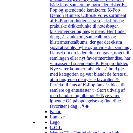
både fans, samlere og børn, der elsker K-
Pop og spændende karakterer. K-Pop
Demon Hunters Udforsk vores sortiment
af K-Pop produkter – fra seje t-shirts og
praktiske drikkedunke til notesbøger,
klistermærker og meget mere. Her finder
du også samlekort, samlealbums og
klistermærkealbums, der gør det ekstra
sjovt at samle, bytte og udvide din samling.
Uanset om du leder efter en gave, noget til
samlingen eller nyt favoritmerchandise, har
vi masser af spændende K-Pop produkter.
Nye varer kommer løbende, så hold øje
med kategorien og vær blandt de første til
at få fingrene i de nyeste favoritter. ✨
Perfekt til fans af K-Pop fans ✨ Ideel til
samlere og entusiaster ✨ Stort udvalg af
merchandise og tilbehør ✨ Nye varer
løbende Gå på opdagelse og find dine
favoritter i dag! 🎶🔥
Kaloo
Lamaze
Lego
L.O.L
Magna-Tiles
Her på siden kan du købe