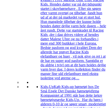
Kids. Hendes datter var på det tidspunkt
startet i skovbørnehave . Efter sin søgen
efter varmt overtøj og tilbehør ,fandt hun
ud af at der på markedet var et stort hul.
Hun manglede tilbehør der kunne holde
hendes datter dejlig varm hele dagen – hele
året rundt. Dette var startskudet til Racing
Kids ,der i dag drives videre af hendes
datter Malene Uhre og nu forhandles i
mere end 300 butikker i hele Europa.
Bedste pasform og god kvalitet Dem der
allerede har prøvet Racing Kids
elefanthuer og huer , vil nok give os ret i at
de har en super god pasform. Samtidig er
du aldrig i tvivl om at dit barn holdes dejlig
varm hver dag. I deres kollektion finder du
mange fine uld elefanthuer med ekstra
isolering ved ørerne og…
Kids-Up
Køb Kids-up børnetøj hos De
Små Engle Det Danske børnetøjsfirma
Kompagniet af 1991 står bag dette lækre
børnetøjsmærke Kids-Up. Har du børn i
alderen 0-10 år og søger smart, moderigtigt