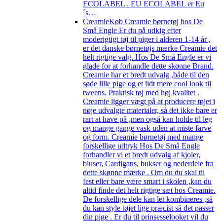
ECOLABEL . EU ECOLABEL er Eu
´s…
Creamie
Køb Creamie børnetøj hos De
Små Engle Er du på udkig efter
moderigtigt tøj til piger i alderen 1-14 år ,
er det danske børnetøjs mærke Creamie det
helt rigtige valg. Hos De Små Engle er vi
glade for at forhandle dette skønne Brand.
Creamie har et bredt udvalg ,både til den
søde lille pige og et lidt mere cool look til
tweens. Praktisk tøj med høj kvalitet .
Creamie ligger vægt på at producere tøjet i
nøje udvalgte materialer, så det ikke bare er
rart at have på ,men også kan holde til leg
og mange gange vask uden at miste farve
og form. Creamie børnetøj med mange
forskellige udtryk Hos De Små Engle
forhandler vi et bredt udvalg af kjoler,
bluser, Cardigans, bukser og nederdele fra
dette skønne mærke . Om du du skal til
fest eller bare være smart i skolen ,kan du
altid finde det helt rigtige sæt hos Creamie.
De forskellige dele kan let kombineres ,så
du kan style tøjet lige præcist så det passer
din pige . Er du til prinsesselooket vil du