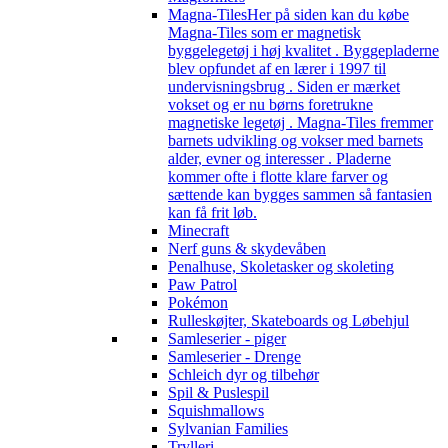
Magna-Tiles
Her på siden kan du købe
Magna-Tiles som er magnetisk
byggelegetøj i høj kvalitet . Byggepladerne
blev opfundet af en lærer i 1997 til
undervisningsbrug . Siden er mærket
vokset og er nu børns foretrukne
magnetiske legetøj . Magna-Tiles fremmer
barnets udvikling og vokser med barnets
alder, evner og interesser . Pladerne
kommer ofte i flotte klare farver og
sættende kan bygges sammen så fantasien
kan få frit løb.
Minecraft
Nerf guns & skydevåben
Penalhuse, Skoletasker og skoleting
Paw Patrol
Pokémon
Rulleskøjter, Skateboards og Løbehjul
Samleserier - piger
Samleserier - Drenge
Schleich dyr og tilbehør
Spil & Puslespil
Squishmallows
Sylvanian Families
Trylleri