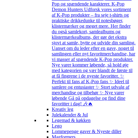
Pop og spændende karakterer. K-Pop
Demon Hunters Udforsk vores sortiment
af K-Pop produkter – fra seje t-shirts og
praktiske drikkedunke til notesbøger,
klistermærker og meget mere. Her finder
du også samlekort, samlealbums og
klistermærkealbums, der gør det ekstra
sjovt at samle, bytte og udvide din samling.
Uanset om du leder efter en gave, noget til
samlingen eller nyt favoritmerchandise, har
vi masser af spændende K-Pop produkter.
Nye varer kommer løbende, så hold øje
med kategorien og vær blandt de første til
at få fingrene i de nyeste favoritter. ✨
Perfekt til fans af K-Pop fans ✨ Ideel til
samlere og entusiaster ✨ Stort udvalg af
merchandise og tilbehør ✨ Nye varer
løbende Gå på opdagelse og find dine
favoritter i dag! 🎶🔥
Kreativ leg
Julekalender & Jul
Legemad & køkken
Lego
Lommepenge gaver & Nyeste diller
Magformers