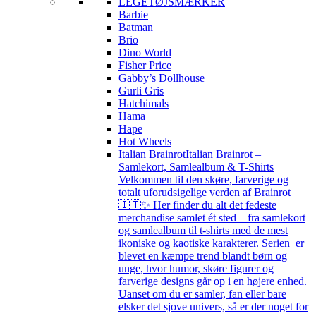
LEGETØJSMÆRKER
Barbie
Batman
Brio
Dino World
Fisher Price
Gabby’s Dollhouse
Gurli Gris
Hatchimals
Hama
Hape
Hot Wheels
Italian Brainrot
Italian Brainrot –
Samlekort, Samlealbum & T-Shirts
Velkommen til den skøre, farverige og
totalt uforudsigelige verden af Brainrot
🇮🇹✨ Her finder du alt det fedeste
merchandise samlet ét sted – fra samlekort
og samlealbum til t-shirts med de mest
ikoniske og kaotiske karakterer. Serien er
blevet en kæmpe trend blandt børn og
unge, hvor humor, skøre figurer og
farverige designs går op i en højere enhed.
Uanset om du er samler, fan eller bare
elsker det sjove univers, så er der noget for