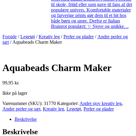
til skole, fritid eller som gave til fans af det
populære univers. Komfortable materialer
og farverige prints gør dem til et hit hos
både børn og unge. Derfor er Italian
Brainrot populært: ✨ Sjove og unikke…
Forside
/
Legetøj
/
Kreativ leg
/
Perler og plader
/
Andre perler og
sæt
/ Aquabeads Charm Maker
Aquabeads Charm Maker
99,95
kr.
Ikke på lager
Varenummer (SKU):
31770
Kategorier:
Andet sjov kreativ leg
,
Andre perler og sæt
,
Kreativ leg
,
Legetøj
,
Perler og plader
Beskrivelse
Beskrivelse