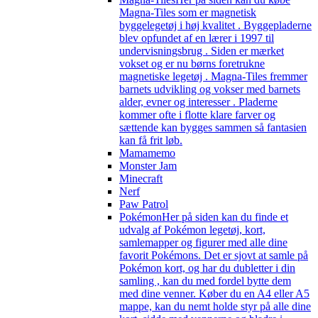
Magna-Tiles som er magnetisk
byggelegetøj i høj kvalitet . Byggepladerne
blev opfundet af en lærer i 1997 til
undervisningsbrug . Siden er mærket
vokset og er nu børns foretrukne
magnetiske legetøj . Magna-Tiles fremmer
barnets udvikling og vokser med barnets
alder, evner og interesser . Pladerne
kommer ofte i flotte klare farver og
sættende kan bygges sammen så fantasien
kan få frit løb.
Mamamemo
Monster Jam
Minecraft
Nerf
Paw Patrol
Pokémon
Her på siden kan du finde et
udvalg af Pokémon legetøj, kort,
samlemapper og figurer med alle dine
favorit Pokémons. Det er sjovt at samle på
Pokémon kort, og har du dubletter i din
samling , kan du med fordel bytte dem
med dine venner. Køber du en A4 eller A5
mappe, kan du nemt holde styr på alle dine