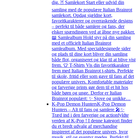
dig. 🃏 Samlekort Start eller udvid din
samling med de populære Italian Brainrot
samlekort. Opdag sjældne kort,
favoritkarakterer og overraskende designs
– perfekt til både samlere og fans, der
elsker spændingen ved at åbne nye pakker.
📖 Samlealbum Hold styr på din samling
med et officielt Italian Brainrot
samlealbum. Med specialdesignede sider
og plads til dine kort bliver din samling
både flot, organiseret og klar til at blive vist
frem. 👕 T-Shirts Vis din favoritkarakter
frem med Italian Brainrot t-shirts. Perfekte
til skole, fritid eller som gave til fans af det
populære univers. Komfortable materialer
og farverige prints gør dem til et hit hos
både børn og unge. Derfor er Italian
Brainrot populært: ✨ Sjove og unikke…
K-Pop Demon Hunters
K-Pop Demon
Hunters – Alt til fans og samlere 🎤✨
Træd ind i den farverige og actionfyldte
verden af K-Pop ! I denne kategori finder
du et bredt udvalg af merchandise
inspireret af det populære univers, hvor
musik, stil og eventyr mødes. Perfekt til