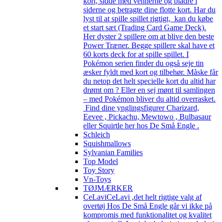
kort, sidde med vennerne og bladre i
siderne og betragte dine flotte kort. Har du
lyst til at spille spillet rigtigt, kan du købe
et start sæt (Trading Card Game Deck).
Her dyster 2 spillere om at blive den beste
Power Træner. Begge spillere skal have et
60 korts deck for at spille spillet. I
Pokémon serien finder du også seje tin
æsker fyldt med kort og tilbehør. Måske får
du netop det helt specielle kort du altid har
drømt om ? Eller en sej mønt til samlingen
– med Pokémon bliver du altid overrasket.
Find dine ynglingsfigurer Charizard,
Eevee , Pickachu, Mewtowo , Bulbasaur
eller Squirtle her hos De Små Engle .
Schleich
Squishmallows
Sylvanian Families
Top Model
Toy Story
Vn-Toys
TØJMÆRKER
CeLavi
CeLavi ,det helt rigtige valg af
overtøj Hos De Små Engle går vi ikke på
kompromis med funktionalitet og kvalitet