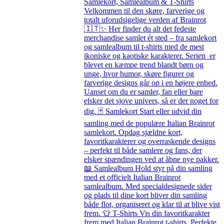
Samlekort, Samlealbum & T-Shirts
Velkommen til den skøre, farverige og
totalt uforudsigelige verden af Brainrot
🇮🇹✨ Her finder du alt det fedeste
merchandise samlet ét sted – fra samlekort
og samlealbum til t-shirts med de mest
ikoniske og kaotiske karakterer. Serien er
blevet en kæmpe trend blandt børn og
unge, hvor humor, skøre figurer og
farverige designs går op i en højere enhed.
Uanset om du er samler, fan eller bare
elsker det sjove univers, så er der noget for
dig. 🃏 Samlekort Start eller udvid din
samling med de populære Italian Brainrot
samlekort. Opdag sjældne kort,
favoritkarakterer og overraskende designs
– perfekt til både samlere og fans, der
elsker spændingen ved at åbne nye pakker.
📖 Samlealbum Hold styr på din samling
med et officielt Italian Brainrot
samlealbum. Med specialdesignede sider
og plads til dine kort bliver din samling
både flot, organiseret og klar til at blive vist
frem. 👕 T-Shirts Vis din favoritkarakter
frem med Italian Brainrot t-shirts. Perfekte