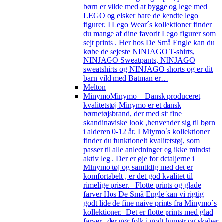
børn er vilde med at bygge og lege med
LEGO og elsker bare de kendte lego
figurer. I Lego Wear´s kollektioner finder
du mange af dine favorit Lego figurer som
sejt prints . Her hos De Små Engle kan du
købe de sejeste NINJAGO T-shirts,
NINJAGO Sweatpants, NINJAGO
sweatshirts og NINJAGO shorts og er dit
barn vild med Batman er…
Melton
Minymo
Minymo – Dansk produceret
kvalitetstøj Minymo er et dansk
børnetøjsbrand, der med sit fine
skandinaviske look ,henvender sig til børn
i alderen 0-12 år. I Miymo´s kollektioner
finder du funktionelt kvalitetstøj, som
passer til alle anledninger og ikke mindst
aktiv leg . Der er øje for detaljerne i
Minymo tøj og samtidig med det er
komfortabelt , er det god kvalitet til
rimelige priser. Flotte prints og glade
farver Hos De Små Engle kan vi rigtig
godt lide de fine naive prints fra Minymo´s
kollektioner. Det er flotte prints med glad
farver, der gør folk i godt humør og skaber