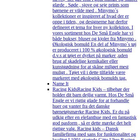
glæde . Søde , sjove og seje prints som
børnene er vilde med . Minymo´s
kollektioner er inspireret af hvad der er
oppe i tiden, og designerne har derfor
defineret et tema for hver ny kollektion. I
vores sortiment hos De Små Engle har vi
både bukser, bluser og kjoler fra Minymo .
Økologisk bomuld En del af Minymo´s tøj
er produceret i 100 % økologisk bomuld
d.v.s at tøjet er dyrket på marker ,uden
brug af skadelige kemikalier eller
kunstgødning for at skåne miljøet mest
muligt . Tøjet vil i dette tilfælde være
markeret med økologisk bomulds tag.
Name It
Racing Kids
Racing Kids – tilbehør der
holder dit barn dejlig varmt. Hos De Små
Engle er vi rigtig glade for at forhandle
huer og vanter fra det danske
børnetøjsmærke Racing Kids. Er du på
udkig efter en elefanthue med en fantastisk
god pasform , så er dette mærke det helt
rigtige valg. Racing kids – Dansk
familiefirma med sans for funktionalitet og
kvalitet I 1991 startede Gitte Uhre Racing