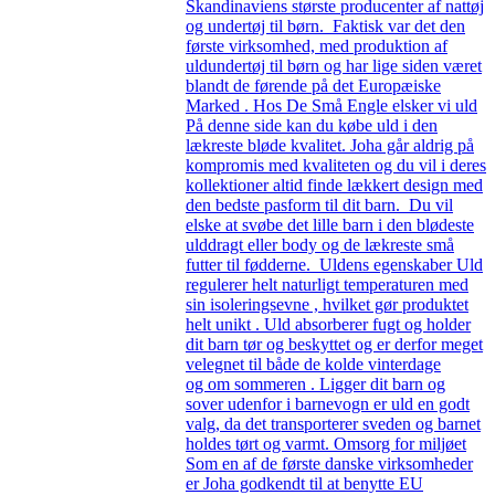
Skandinaviens største producenter af nattøj
og undertøj til børn. Faktisk var det den
første virksomhed, med produktion af
uldundertøj til børn og har lige siden været
blandt de førende på det Europæiske
Marked . Hos De Små Engle elsker vi uld
På denne side kan du købe uld i den
lækreste bløde kvalitet. Joha går aldrig på
kompromis med kvaliteten og du vil i deres
kollektioner altid finde lækkert design med
den bedste pasform til dit barn. Du vil
elske at svøbe det lille barn i den blødeste
ulddragt eller body og de lækreste små
futter til fødderne. Uldens egenskaber Uld
regulerer helt naturligt temperaturen med
sin isoleringsevne , hvilket gør produktet
helt unikt . Uld absorberer fugt og holder
dit barn tør og beskyttet og er derfor meget
velegnet til både de kolde vinterdage
og om sommeren . Ligger dit barn og
sover udenfor i barnevogn er uld en godt
valg, da det transporterer sveden og barnet
holdes tørt og varmt. Omsorg for miljøet
Som en af de første danske virksomheder
er Joha godkendt til at benytte EU