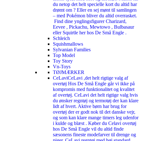
du netop det helt specielle kort du altid har
drømt om ? Eller en sej mønt til samlingen
– med Pokémon bliver du altid overrasket.
Find dine ynglingsfigurer Charizard,
Eevee , Pickachu, Mewtowo , Bulbasaur
eller Squirtle her hos De Små Engle .
Schleich
Squishmallows
Sylvanian Families
Top Model
Toy Story
Vn-Toys
TØJMÆRKER
CeLavi
CeLavi ,det helt rigtige valg af
overtøj Hos De Små Engle går vi ikke på
kompromis med funktionalitet og kvalitet
af overtøj. CeLavi det helt rigtige valg hvis
du ønsker regntøj og termotøj der kan klare
lidt af hvert. Aktive børn har brug for
overtøj der er godt nok til det danske vejr,
og som kan klare mange timers leg udenfor
i kulde og blæst . Køber du Celavi overtøj
hos De Små Engle vil du altid finde
sæsonens fineste modefarver til drenge og
piger. CeLavi regntøj med høj standard.