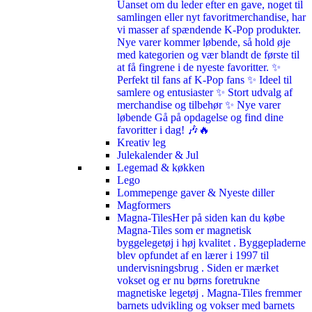
Uanset om du leder efter en gave, noget til
samlingen eller nyt favoritmerchandise, har
vi masser af spændende K-Pop produkter.
Nye varer kommer løbende, så hold øje
med kategorien og vær blandt de første til
at få fingrene i de nyeste favoritter. ✨
Perfekt til fans af K-Pop fans ✨ Ideel til
samlere og entusiaster ✨ Stort udvalg af
merchandise og tilbehør ✨ Nye varer
løbende Gå på opdagelse og find dine
favoritter i dag! 🎶🔥
Kreativ leg
Julekalender & Jul
Legemad & køkken
Lego
Lommepenge gaver & Nyeste diller
Magformers
Magna-Tiles
Her på siden kan du købe
Magna-Tiles som er magnetisk
byggelegetøj i høj kvalitet . Byggepladerne
blev opfundet af en lærer i 1997 til
undervisningsbrug . Siden er mærket
vokset og er nu børns foretrukne
magnetiske legetøj . Magna-Tiles fremmer
barnets udvikling og vokser med barnets