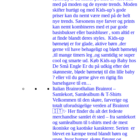
med på moden og de nyeste trends. Moden
skifter hurtigt og med Kids-up’s gode
priser kan du nemt være med på de helt
nye trends. Sæsonens nye farver og prints
kan nemt kombineres med et par gode
basisbukser eller basisbluser , som altid er
at finde blandt deres styles. Kids-up
børnetøj er for glade, aktive børn ,der
gerne vil have behageligt og blødt børnetøj
,til mange timers leg ,og samtidig se super
cool og smarte ud. Køb Kids-up Baby hos
De Små Engle Er du på udkig efter det
skønneste, bløde børnetøj til din lille baby
? eller vil du gerne give en rigtig fin
barselsgave til en…
Italian Brainrot
Italian Brainrot –
Samlekort, Samlealbum & T-Shirts
Velkommen til den skøre, farverige og
totalt uforudsigelige verden af Brainrot
🇮🇹✨ Her finder du alt det fedeste
merchandise samlet ét sted – fra samlekort
og samlealbum til t-shirts med de mest
ikoniske og kaotiske karakterer. Serien er
blevet en kæmpe trend blandt børn og
unge, hvor humor, skøre figurer og