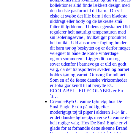
kollektioner altid finde lækkert design med
den bedste pasform til dit barn. Du vil
elske at svøbe det lille barn i den blødeste
ulddragt eller body og de lækreste små
futter til fødderne. Uldens egenskaber Uld
regulerer helt naturligt temperaturen med
sin isoleringsevne , hvilket gør produktet
helt unikt . Uld absorberer fugt og holder
dit barn tør og beskyttet og er derfor meget
velegnet til både de kolde vinterdage
og om sommeren . Ligger dit barn og
sover udenfor i barnevogn er uld en godt
valg, da det transporterer sveden og barnet
holdes tørt og varmt. Omsorg for miljøet
Som en af de første danske virksomheder
er Joha godkendt til at benytte EU
ECOLABEL . EU ECOLABEL er Eu
´s…
Creamie
Køb Creamie børnetøj hos De
Små Engle Er du på udkig efter
moderigtigt tøj til piger i alderen 1-14 år ,
er det danske børnetøjs mærke Creamie det
helt rigtige valg. Hos De Små Engle er vi
glade for at forhandle dette skønne Brand.