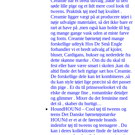
Creamie har et bredt udvalg ,både til den
søde lille pige og et lidt mere cool look til
tweens. Praktisk tøj med høj kvalitet .
Creamie ligger vægt på at producere tøjet i
nøje udvalgte materialer, så det ikke bare er
rart at have på ,men også kan holde til leg
og mange gange vask uden at miste farve
og form. Creamie børnetøj med mange
forskellige udtryk Hos De Små Engle
forhandler vi et bredt udvalg af kjoler,
bluser, Cardigans, bukser og nederdele fra
dette skønne mærke . Om du du skal til
fest eller bare være smart i skolen ,kan du
altid finde det helt rigtige sæt hos Creamie.
De forskellige dele kan let kombineres ,så
du kan style tøjet lige præcist så det passer
din pige . Er du til prinsesselooket vil du
elske de mange fine , romantiske detaljer
og glimmer . Mixer du det feminine med
det rå , skaber du hurtigt…
Hound
HOUNd – Cool tøj til tweens og
teens Det Danske børnetøjsmærke
HOUNd er et at de førende brands
indenfor tøj til tweens og teenagere . Du
kan i deres kollektioner finde de lækreste