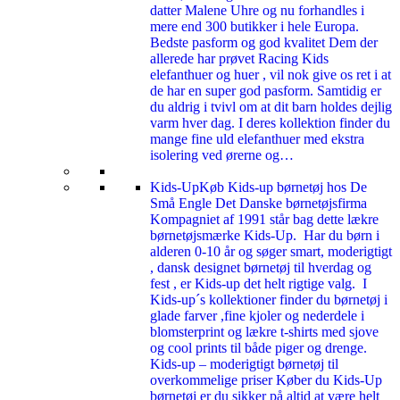
datter Malene Uhre og nu forhandles i
mere end 300 butikker i hele Europa.
Bedste pasform og god kvalitet Dem der
allerede har prøvet Racing Kids
elefanthuer og huer , vil nok give os ret i at
de har en super god pasform. Samtidig er
du aldrig i tvivl om at dit barn holdes dejlig
varm hver dag. I deres kollektion finder du
mange fine uld elefanthuer med ekstra
isolering ved ørerne og…
Kids-Up
Køb Kids-up børnetøj hos De
Små Engle Det Danske børnetøjsfirma
Kompagniet af 1991 står bag dette lækre
børnetøjsmærke Kids-Up. Har du børn i
alderen 0-10 år og søger smart, moderigtigt
, dansk designet børnetøj til hverdag og
fest , er Kids-up det helt rigtige valg. I
Kids-up´s kollektioner finder du børnetøj i
glade farver ,fine kjoler og nederdele i
blomsterprint og lækre t-shirts med sjove
og cool prints til både piger og drenge.
Kids-up – moderigtigt børnetøj til
overkommelige priser Køber du Kids-Up
børnetøj er du sikker på altid at være helt