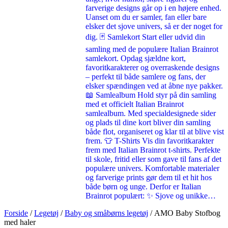
farverige designs går op i en højere enhed.
Uanset om du er samler, fan eller bare
elsker det sjove univers, så er der noget for
dig. 🃏 Samlekort Start eller udvid din
samling med de populære Italian Brainrot
samlekort. Opdag sjældne kort,
favoritkarakterer og overraskende designs
– perfekt til både samlere og fans, der
elsker spændingen ved at åbne nye pakker.
📖 Samlealbum Hold styr på din samling
med et officielt Italian Brainrot
samlealbum. Med specialdesignede sider
og plads til dine kort bliver din samling
både flot, organiseret og klar til at blive vist
frem. 👕 T-Shirts Vis din favoritkarakter
frem med Italian Brainrot t-shirts. Perfekte
til skole, fritid eller som gave til fans af det
populære univers. Komfortable materialer
og farverige prints gør dem til et hit hos
både børn og unge. Derfor er Italian
Brainrot populært: ✨ Sjove og unikke…
Forside
/
Legetøj
/
Baby og småbørns legetøj
/ AMO Baby Stofbog
med haler