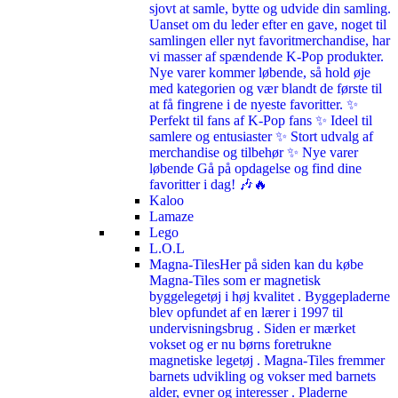
sjovt at samle, bytte og udvide din samling.
Uanset om du leder efter en gave, noget til
samlingen eller nyt favoritmerchandise, har
vi masser af spændende K-Pop produkter.
Nye varer kommer løbende, så hold øje
med kategorien og vær blandt de første til
at få fingrene i de nyeste favoritter. ✨
Perfekt til fans af K-Pop fans ✨ Ideel til
samlere og entusiaster ✨ Stort udvalg af
merchandise og tilbehør ✨ Nye varer
løbende Gå på opdagelse og find dine
favoritter i dag! 🎶🔥
Kaloo
Lamaze
Lego
L.O.L
Magna-Tiles
Her på siden kan du købe
Magna-Tiles som er magnetisk
byggelegetøj i høj kvalitet . Byggepladerne
blev opfundet af en lærer i 1997 til
undervisningsbrug . Siden er mærket
vokset og er nu børns foretrukne
magnetiske legetøj . Magna-Tiles fremmer
barnets udvikling og vokser med barnets
alder, evner og interesser . Pladerne