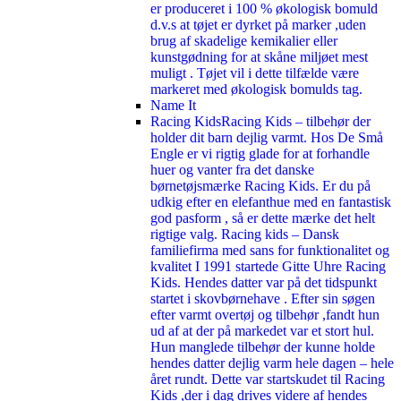
er produceret i 100 % økologisk bomuld
d.v.s at tøjet er dyrket på marker ,uden
brug af skadelige kemikalier eller
kunstgødning for at skåne miljøet mest
muligt . Tøjet vil i dette tilfælde være
markeret med økologisk bomulds tag.
Name It
Racing Kids
Racing Kids – tilbehør der
holder dit barn dejlig varmt. Hos De Små
Engle er vi rigtig glade for at forhandle
huer og vanter fra det danske
børnetøjsmærke Racing Kids. Er du på
udkig efter en elefanthue med en fantastisk
god pasform , så er dette mærke det helt
rigtige valg. Racing kids – Dansk
familiefirma med sans for funktionalitet og
kvalitet I 1991 startede Gitte Uhre Racing
Kids. Hendes datter var på det tidspunkt
startet i skovbørnehave . Efter sin søgen
efter varmt overtøj og tilbehør ,fandt hun
ud af at der på markedet var et stort hul.
Hun manglede tilbehør der kunne holde
hendes datter dejlig varm hele dagen – hele
året rundt. Dette var startskudet til Racing
Kids ,der i dag drives videre af hendes