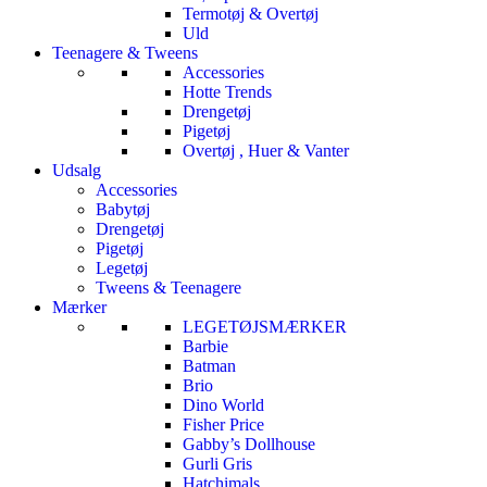
Termotøj & Overtøj
Uld
Teenagere & Tweens
Accessories
Hotte Trends
Drengetøj
Pigetøj
Overtøj , Huer & Vanter
Udsalg
Accessories
Babytøj
Drengetøj
Pigetøj
Legetøj
Tweens & Teenagere
Mærker
LEGETØJSMÆRKER
Barbie
Batman
Brio
Dino World
Fisher Price
Gabby’s Dollhouse
Gurli Gris
Hatchimals