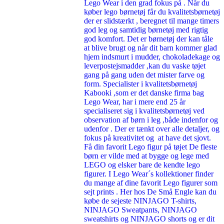
Lego Wear i den grad fokus på . Når du
køber lego børnetøj får du kvalitetsbørnetøj
der er slidstærkt , beregnet til mange timers
god leg og samtidig børnetøj med rigtig
god komfort. Det er børnetøj der kan tåle
at blive brugt og når dit barn kommer glad
hjem indsmurt i mudder, chokoladekage og
leverpostejsmadder ,kan du vaske tøjet
gang på gang uden det mister farve og
form. Specialister i kvalitetsbørnetøj
Kabooki ,som er det danske firma bag
Lego Wear, har i mere end 25 år
specialiseret sig i kvalitetsbørnetøj ved
observation af børn i leg ,både indenfor og
udenfor . Der er tænkt over alle detaljer, og
fokus på kreativitet og at have det sjovt.
Få din favorit Lego figur på tøjet De fleste
børn er vilde med at bygge og lege med
LEGO og elsker bare de kendte lego
figurer. I Lego Wear´s kollektioner finder
du mange af dine favorit Lego figurer som
sejt prints . Her hos De Små Engle kan du
købe de sejeste NINJAGO T-shirts,
NINJAGO Sweatpants, NINJAGO
sweatshirts og NINJAGO shorts og er dit