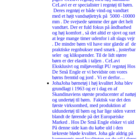
CeLavi er er specialister i regntøj til børn.
Deres regntøj er både vind-og vandtæt
med et højt vandsøjletryk på 5000 -10000
mm . De svejsede sømme der gør det helt
vandtæt. Der er fuld fokus på åndbarhed
og høj komfort , så det altid er sjovt og rart
at lege mange timer udenfor i alt slags vejr
. De mindre børn vil have stor glæde af de
praktiske regnbukser med smæk , justerbar
seler og klikspænder. Til de lidt større
børn er der elastik i taljen . CeLavi
Eksklusivt og miljøvenligt PU regntøj Hos
De Små Engle er vi bevidste om vores
børns fremtid og jord . Vi er derfor…
Joha
Joha børnetøj i høj kvalitet Joha blev
grundlagt i 1963 og er i dag en af
Skandinaviens største producenter af nattøj
og undertøj til børn. Faktisk var det den
første virksomhed, med produktion af
uldundertøj til børn og har lige siden været
blandt de førende på det Europæiske
Marked . Hos De Små Engle elsker vi uld
På denne side kan du købe uld i den
lækreste bløde kvalitet. Joha går aldrig på
kompromis med kvaliteten og du vil i deres