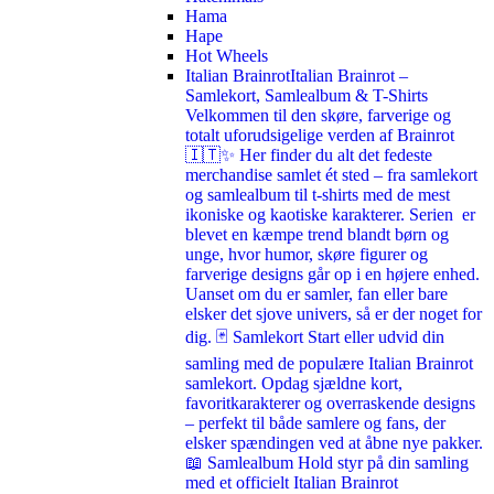
Hama
Hape
Hot Wheels
Italian Brainrot
Italian Brainrot –
Samlekort, Samlealbum & T-Shirts
Velkommen til den skøre, farverige og
totalt uforudsigelige verden af Brainrot
🇮🇹✨ Her finder du alt det fedeste
merchandise samlet ét sted – fra samlekort
og samlealbum til t-shirts med de mest
ikoniske og kaotiske karakterer. Serien er
blevet en kæmpe trend blandt børn og
unge, hvor humor, skøre figurer og
farverige designs går op i en højere enhed.
Uanset om du er samler, fan eller bare
elsker det sjove univers, så er der noget for
dig. 🃏 Samlekort Start eller udvid din
samling med de populære Italian Brainrot
samlekort. Opdag sjældne kort,
favoritkarakterer og overraskende designs
– perfekt til både samlere og fans, der
elsker spændingen ved at åbne nye pakker.
📖 Samlealbum Hold styr på din samling
med et officielt Italian Brainrot