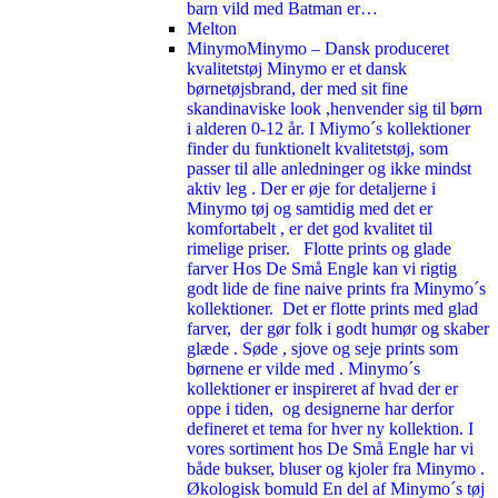
barn vild med Batman er…
Melton
Minymo
Minymo – Dansk produceret
kvalitetstøj Minymo er et dansk
børnetøjsbrand, der med sit fine
skandinaviske look ,henvender sig til børn
i alderen 0-12 år. I Miymo´s kollektioner
finder du funktionelt kvalitetstøj, som
passer til alle anledninger og ikke mindst
aktiv leg . Der er øje for detaljerne i
Minymo tøj og samtidig med det er
komfortabelt , er det god kvalitet til
rimelige priser. Flotte prints og glade
farver Hos De Små Engle kan vi rigtig
godt lide de fine naive prints fra Minymo´s
kollektioner. Det er flotte prints med glad
farver, der gør folk i godt humør og skaber
glæde . Søde , sjove og seje prints som
børnene er vilde med . Minymo´s
kollektioner er inspireret af hvad der er
oppe i tiden, og designerne har derfor
defineret et tema for hver ny kollektion. I
vores sortiment hos De Små Engle har vi
både bukser, bluser og kjoler fra Minymo .
Økologisk bomuld En del af Minymo´s tøj