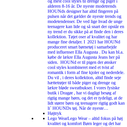
og mest cool styles til drenge og piger i
alderen 8-16 år. De nyeste modetrends
HOUNds designer har altid fingeren på
pulsen når det gælder de nyeste trends og
modetendenser. De ved lige hvad de unge
teenagere kan lide og så snart der opstår en
ny trend er du sikke på at finde den i deres
kolIektion. Tøjet oser af kvalitet og har
mange fine detaljer. I 2021 har HOUNd
produceret smart børnetøj i samarbejde
med influenser Ella Augusta . Du kan bl.a.
købe de lækre Ella Augusta Jeans her på
siden. HOUNd er til pigen der ønsker
cool styles kombineret med et tvist af
romantik i form af fine kjoler og nederdele.
Du vil , i deres kollektion, altid finde seje
hættetrøjer til både piger og drenge og
lækre bløde sweatbukser. I vores fysiske
butik i Dragør , har vi dagligt besøg af
rigtig mange børn, og det er tydeligt, at de
lidt større børn og teenagere rigtig godt kan
li´ HOUNDs tøj. Når de nyeste…
Højtryk
Lego Wear
Lego Wear – altid fokus på høj
kvalitet og komfort Børn leger og det har