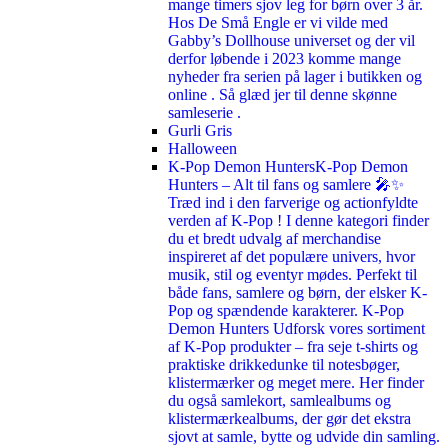
mange timers sjov leg for børn over 3 år.
Hos De Små Engle er vi vilde med
Gabby’s Dollhouse universet og der vil
derfor løbende i 2023 komme mange
nyheder fra serien på lager i butikken og
online . Så glæd jer til denne skønne
samleserie .
Gurli Gris
Halloween
K-Pop Demon Hunters
K-Pop Demon
Hunters – Alt til fans og samlere 🎤✨
Træd ind i den farverige og actionfyldte
verden af K-Pop ! I denne kategori finder
du et bredt udvalg af merchandise
inspireret af det populære univers, hvor
musik, stil og eventyr mødes. Perfekt til
både fans, samlere og børn, der elsker K-
Pop og spændende karakterer. K-Pop
Demon Hunters Udforsk vores sortiment
af K-Pop produkter – fra seje t-shirts og
praktiske drikkedunke til notesbøger,
klistermærker og meget mere. Her finder
du også samlekort, samlealbums og
klistermærkealbums, der gør det ekstra
sjovt at samle, bytte og udvide din samling.