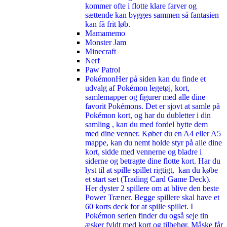
kommer ofte i flotte klare farver og
sættende kan bygges sammen så fantasien
kan få frit løb.
Mamamemo
Monster Jam
Minecraft
Nerf
Paw Patrol
Pokémon
Her på siden kan du finde et
udvalg af Pokémon legetøj, kort,
samlemapper og figurer med alle dine
favorit Pokémons. Det er sjovt at samle på
Pokémon kort, og har du dubletter i din
samling , kan du med fordel bytte dem
med dine venner. Køber du en A4 eller A5
mappe, kan du nemt holde styr på alle dine
kort, sidde med vennerne og bladre i
siderne og betragte dine flotte kort. Har du
lyst til at spille spillet rigtigt, kan du købe
et start sæt (Trading Card Game Deck).
Her dyster 2 spillere om at blive den beste
Power Træner. Begge spillere skal have et
60 korts deck for at spille spillet. I
Pokémon serien finder du også seje tin
æsker fyldt med kort og tilbehør. Måske får