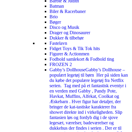
Barbie & Judith
Batman
Biler & Racerbaner
Brio
Bøger
Disco og Musik
Drager og Dinosaurer
Dukker & tilbehør
Fastelavn
Fidget Toys & Tik Tok hits
Figurer & Actionmen
Fodbold samlekort & Fodbold ting
FROZEN 2
Gabby’s Dollhouse
Gabby’s Dollhouse –
populært legetøj til børn Her på siden kan
du købe det populære legetøj fra Netflix
serien. Tag med på et fantastisk eventyr i
en verden med Gabby , Pandy Pote,
Havkat, Muffins, Alfekat, Coolkat og
Æskebarn . Hver figur har detaljer, der
bringer de kat-tastiske karakterer fra
showet direkte ind i virkeligheden. Slip
fantasien løs og fordyb dig i de sjove
legesæt, værelser, badeværelser og
dukkehus der findes i serien . Der er til