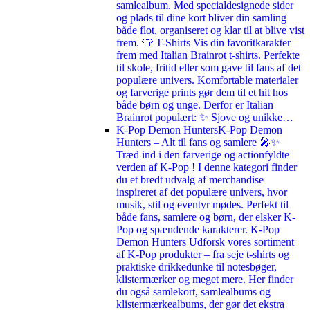
samlealbum. Med specialdesignede sider
og plads til dine kort bliver din samling
både flot, organiseret og klar til at blive vist
frem. 👕 T-Shirts Vis din favoritkarakter
frem med Italian Brainrot t-shirts. Perfekte
til skole, fritid eller som gave til fans af det
populære univers. Komfortable materialer
og farverige prints gør dem til et hit hos
både børn og unge. Derfor er Italian
Brainrot populært: ✨ Sjove og unikke…
K-Pop Demon Hunters
K-Pop Demon
Hunters – Alt til fans og samlere 🎤✨
Træd ind i den farverige og actionfyldte
verden af K-Pop ! I denne kategori finder
du et bredt udvalg af merchandise
inspireret af det populære univers, hvor
musik, stil og eventyr mødes. Perfekt til
både fans, samlere og børn, der elsker K-
Pop og spændende karakterer. K-Pop
Demon Hunters Udforsk vores sortiment
af K-Pop produkter – fra seje t-shirts og
praktiske drikkedunke til notesbøger,
klistermærker og meget mere. Her finder
du også samlekort, samlealbums og
klistermærkealbums, der gør det ekstra