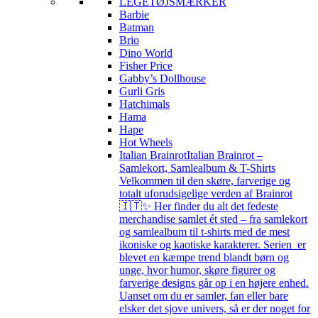
LEGETØJSMÆRKER
Barbie
Batman
Brio
Dino World
Fisher Price
Gabby’s Dollhouse
Gurli Gris
Hatchimals
Hama
Hape
Hot Wheels
Italian Brainrot
Italian Brainrot –
Samlekort, Samlealbum & T-Shirts
Velkommen til den skøre, farverige og
totalt uforudsigelige verden af Brainrot
🇮🇹✨ Her finder du alt det fedeste
merchandise samlet ét sted – fra samlekort
og samlealbum til t-shirts med de mest
ikoniske og kaotiske karakterer. Serien er
blevet en kæmpe trend blandt børn og
unge, hvor humor, skøre figurer og
farverige designs går op i en højere enhed.
Uanset om du er samler, fan eller bare
elsker det sjove univers, så er der noget for