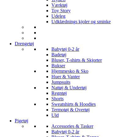
Værktøj
Toy Story
Udeleg
Udklædnings kjoler og sminke
Drengetøj
Babytøj 0-2 år
Badetøj
Bluser, T-shirts & Skjorter
Bukser
Hjemmesko & Sko
Huer & Vanter
Jumpsuits
Nattøj & Undertøj
Regntøj
Shorts
Sweatshirts & Hoodies
Termotøj & Overtøj
Uld
Pigetøj
Accessories & Tasker
Babytøj 0-2 år