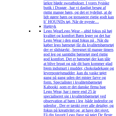
lækre bløde sweatbukser. I vores fysiske
butik i Dragør , har vi dagligt besøg af
rigtig mange børn, og det er tydeligt, at de
lidt større børn og teenagere rigtig godt kan
li´ HOUNDs tøj. Når de nyeste…
Højtryk
Lego Wear
Lego Wear – altid fokus på høj
kvalitet og komfort Børn leger og det har
Lego Wear i den grad fokus på . Når du
køber lego børnetøj får du kvalitetsbørnetøj
der er slidstærkt , beregnet til mange timers
god leg og samtidig børnetøj med rigtig
god komfort. Det er børnetøj der kan tåle
at blive brugt og når dit barn kommer glad
hjem indsmurt i mudder, chokoladekage og
leverpostejsmadder ,kan du vaske tøjet
gang på gang uden det mister farve og
form. Specialister i kvalitetsbørnetøj
Kabooki ,som er det danske firma bag
Lego Wear, har i mere end 25 år
specialiseret sig i kvalitetsbørnetøj ved
observation af børn i leg ,både indenfor og
udenfor . Der er tænkt over alle detaljer, og
fokus på kreativitet og at have det sjovt.
Få din favorit Lego figur på tøjet De fleste