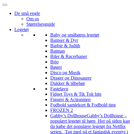
De små engle
Om os
Størrelsesguide
Legetøj
Baby og småbørns legetøj
Bamser & Dyr
Barbie & Judith
Batman
Biler & Racerbaner
Brio
Bøger
Disco og Musik
Drager og Dinosaurer
Dukker & tilbehør
Fastelavn
Fidget Toys & Tik Tok hits
Figurer & Actionmen
Fodbold samlekort & Fodbold ting
FROZEN 2
Gabby’s Dollhouse
Gabby’s Dollhouse –
populært legetøj til børn Her på siden kan
du købe det populære legetøj fra Netflix
serien. Tag med på et fantastisk eventyr i