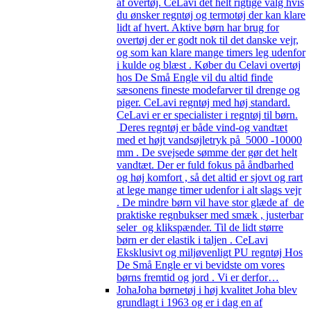
af overtøj. CeLavi det helt rigtige valg hvis
du ønsker regntøj og termotøj der kan klare
lidt af hvert. Aktive børn har brug for
overtøj der er godt nok til det danske vejr,
og som kan klare mange timers leg udenfor
i kulde og blæst . Køber du Celavi overtøj
hos De Små Engle vil du altid finde
sæsonens fineste modefarver til drenge og
piger. CeLavi regntøj med høj standard.
CeLavi er er specialister i regntøj til børn.
Deres regntøj er både vind-og vandtæt
med et højt vandsøjletryk på 5000 -10000
mm . De svejsede sømme der gør det helt
vandtæt. Der er fuld fokus på åndbarhed
og høj komfort , så det altid er sjovt og rart
at lege mange timer udenfor i alt slags vejr
. De mindre børn vil have stor glæde af de
praktiske regnbukser med smæk , justerbar
seler og klikspænder. Til de lidt større
børn er der elastik i taljen . CeLavi
Eksklusivt og miljøvenligt PU regntøj Hos
De Små Engle er vi bevidste om vores
børns fremtid og jord . Vi er derfor…
Joha
Joha børnetøj i høj kvalitet Joha blev
grundlagt i 1963 og er i dag en af