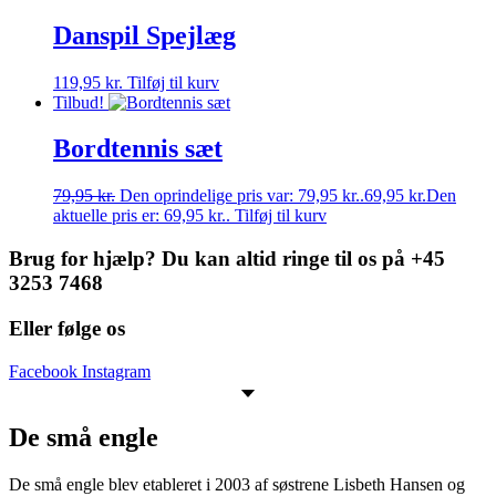
Danspil Spejlæg
119,95
kr.
Tilføj til kurv
Tilbud!
Bordtennis sæt
79,95
kr.
Den oprindelige pris var: 79,95 kr..
69,95
kr.
Den
aktuelle pris er: 69,95 kr..
Tilføj til kurv
Brug for hjælp? Du kan altid ringe til os på +45
3253 7468
Eller følge os
Facebook
Instagram
De små engle
De små engle blev etableret i 2003 af søstrene Lisbeth Hansen og