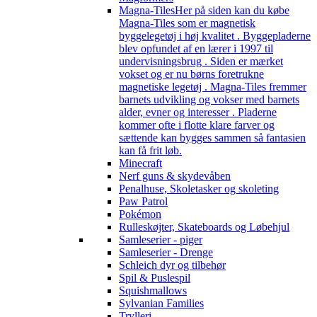
Magna-Tiles
Her på siden kan du købe
Magna-Tiles som er magnetisk
byggelegetøj i høj kvalitet . Byggepladerne
blev opfundet af en lærer i 1997 til
undervisningsbrug . Siden er mærket
vokset og er nu børns foretrukne
magnetiske legetøj . Magna-Tiles fremmer
barnets udvikling og vokser med barnets
alder, evner og interesser . Pladerne
kommer ofte i flotte klare farver og
sættende kan bygges sammen så fantasien
kan få frit løb.
Minecraft
Nerf guns & skydevåben
Penalhuse, Skoletasker og skoleting
Paw Patrol
Pokémon
Rulleskøjter, Skateboards og Løbehjul
Samleserier - piger
Samleserier - Drenge
Schleich dyr og tilbehør
Spil & Puslespil
Squishmallows
Sylvanian Families
Trylleri