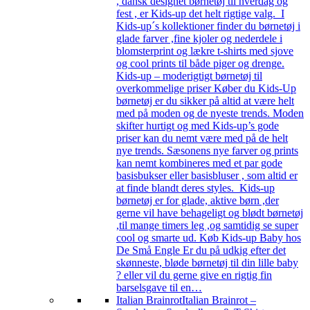
, dansk designet børnetøj til hverdag og
fest , er Kids-up det helt rigtige valg. I
Kids-up´s kollektioner finder du børnetøj i
glade farver ,fine kjoler og nederdele i
blomsterprint og lækre t-shirts med sjove
og cool prints til både piger og drenge.
Kids-up – moderigtigt børnetøj til
overkommelige priser Køber du Kids-Up
børnetøj er du sikker på altid at være helt
med på moden og de nyeste trends. Moden
skifter hurtigt og med Kids-up’s gode
priser kan du nemt være med på de helt
nye trends. Sæsonens nye farver og prints
kan nemt kombineres med et par gode
basisbukser eller basisbluser , som altid er
at finde blandt deres styles. Kids-up
børnetøj er for glade, aktive børn ,der
gerne vil have behageligt og blødt børnetøj
,til mange timers leg ,og samtidig se super
cool og smarte ud. Køb Kids-up Baby hos
De Små Engle Er du på udkig efter det
skønneste, bløde børnetøj til din lille baby
? eller vil du gerne give en rigtig fin
barselsgave til en…
Italian Brainrot
Italian Brainrot –