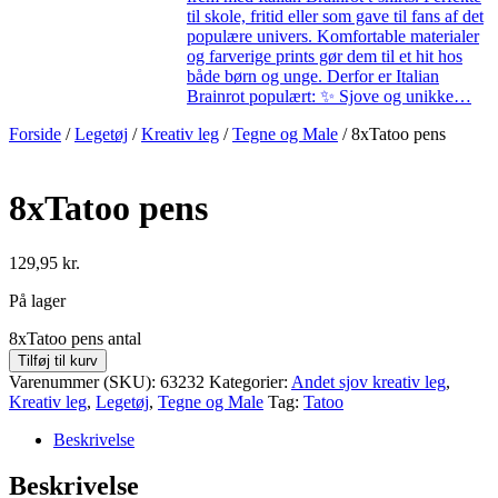
til skole, fritid eller som gave til fans af det
populære univers. Komfortable materialer
og farverige prints gør dem til et hit hos
både børn og unge. Derfor er Italian
Brainrot populært: ✨ Sjove og unikke…
Forside
/
Legetøj
/
Kreativ leg
/
Tegne og Male
/ 8xTatoo pens
8xTatoo pens
129,95
kr.
På lager
8xTatoo pens antal
Tilføj til kurv
Varenummer (SKU):
63232
Kategorier:
Andet sjov kreativ leg
,
Kreativ leg
,
Legetøj
,
Tegne og Male
Tag:
Tatoo
Beskrivelse
Beskrivelse