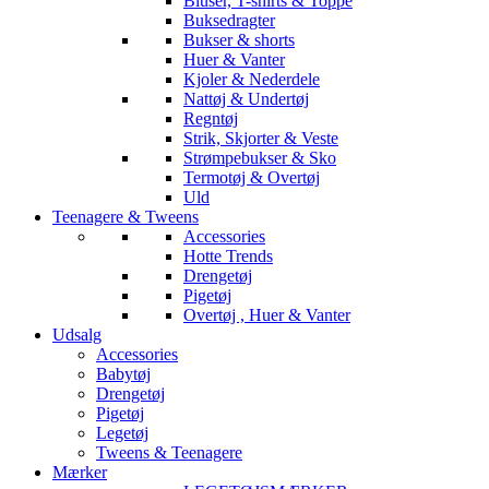
Bluser, T-shirts & Toppe
Buksedragter
Bukser & shorts
Huer & Vanter
Kjoler & Nederdele
Nattøj & Undertøj
Regntøj
Strik, Skjorter & Veste
Strømpebukser & Sko
Termotøj & Overtøj
Uld
Teenagere & Tweens
Accessories
Hotte Trends
Drengetøj
Pigetøj
Overtøj , Huer & Vanter
Udsalg
Accessories
Babytøj
Drengetøj
Pigetøj
Legetøj
Tweens & Teenagere
Mærker