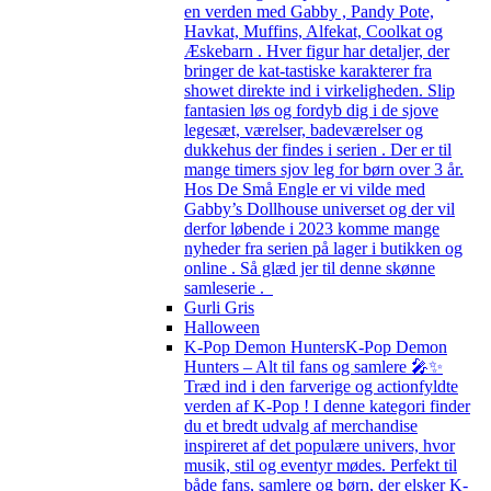
en verden med Gabby , Pandy Pote,
Havkat, Muffins, Alfekat, Coolkat og
Æskebarn . Hver figur har detaljer, der
bringer de kat-tastiske karakterer fra
showet direkte ind i virkeligheden. Slip
fantasien løs og fordyb dig i de sjove
legesæt, værelser, badeværelser og
dukkehus der findes i serien . Der er til
mange timers sjov leg for børn over 3 år.
Hos De Små Engle er vi vilde med
Gabby’s Dollhouse universet og der vil
derfor løbende i 2023 komme mange
nyheder fra serien på lager i butikken og
online . Så glæd jer til denne skønne
samleserie .
Gurli Gris
Halloween
K-Pop Demon Hunters
K-Pop Demon
Hunters – Alt til fans og samlere 🎤✨
Træd ind i den farverige og actionfyldte
verden af K-Pop ! I denne kategori finder
du et bredt udvalg af merchandise
inspireret af det populære univers, hvor
musik, stil og eventyr mødes. Perfekt til
både fans, samlere og børn, der elsker K-