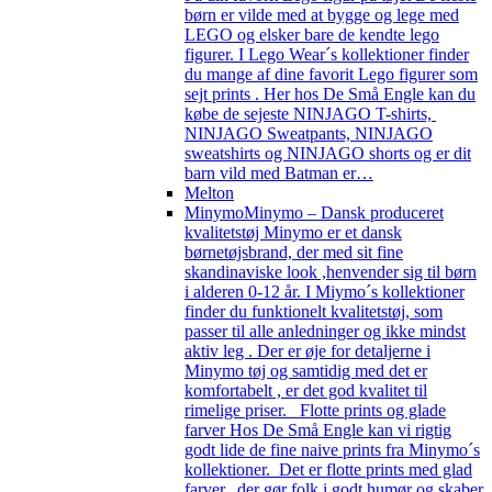
børn er vilde med at bygge og lege med
LEGO og elsker bare de kendte lego
figurer. I Lego Wear´s kollektioner finder
du mange af dine favorit Lego figurer som
sejt prints . Her hos De Små Engle kan du
købe de sejeste NINJAGO T-shirts,
NINJAGO Sweatpants, NINJAGO
sweatshirts og NINJAGO shorts og er dit
barn vild med Batman er…
Melton
Minymo
Minymo – Dansk produceret
kvalitetstøj Minymo er et dansk
børnetøjsbrand, der med sit fine
skandinaviske look ,henvender sig til børn
i alderen 0-12 år. I Miymo´s kollektioner
finder du funktionelt kvalitetstøj, som
passer til alle anledninger og ikke mindst
aktiv leg . Der er øje for detaljerne i
Minymo tøj og samtidig med det er
komfortabelt , er det god kvalitet til
rimelige priser. Flotte prints og glade
farver Hos De Små Engle kan vi rigtig
godt lide de fine naive prints fra Minymo´s
kollektioner. Det er flotte prints med glad
farver, der gør folk i godt humør og skaber