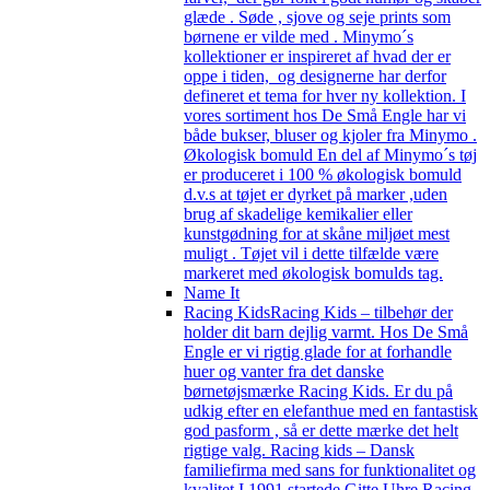
glæde . Søde , sjove og seje prints som
børnene er vilde med . Minymo´s
kollektioner er inspireret af hvad der er
oppe i tiden, og designerne har derfor
defineret et tema for hver ny kollektion. I
vores sortiment hos De Små Engle har vi
både bukser, bluser og kjoler fra Minymo .
Økologisk bomuld En del af Minymo´s tøj
er produceret i 100 % økologisk bomuld
d.v.s at tøjet er dyrket på marker ,uden
brug af skadelige kemikalier eller
kunstgødning for at skåne miljøet mest
muligt . Tøjet vil i dette tilfælde være
markeret med økologisk bomulds tag.
Name It
Racing Kids
Racing Kids – tilbehør der
holder dit barn dejlig varmt. Hos De Små
Engle er vi rigtig glade for at forhandle
huer og vanter fra det danske
børnetøjsmærke Racing Kids. Er du på
udkig efter en elefanthue med en fantastisk
god pasform , så er dette mærke det helt
rigtige valg. Racing kids – Dansk
familiefirma med sans for funktionalitet og
kvalitet I 1991 startede Gitte Uhre Racing