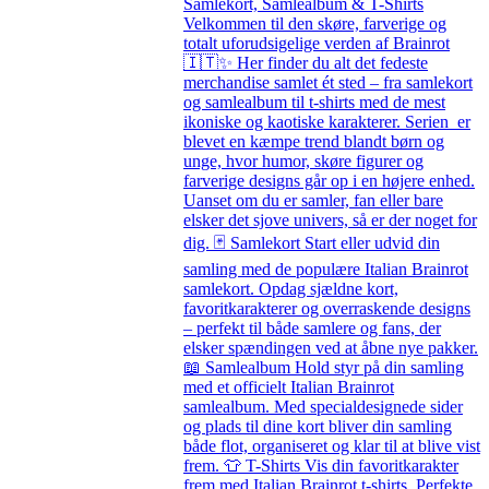
Samlekort, Samlealbum & T-Shirts
Velkommen til den skøre, farverige og
totalt uforudsigelige verden af Brainrot
🇮🇹✨ Her finder du alt det fedeste
merchandise samlet ét sted – fra samlekort
og samlealbum til t-shirts med de mest
ikoniske og kaotiske karakterer. Serien er
blevet en kæmpe trend blandt børn og
unge, hvor humor, skøre figurer og
farverige designs går op i en højere enhed.
Uanset om du er samler, fan eller bare
elsker det sjove univers, så er der noget for
dig. 🃏 Samlekort Start eller udvid din
samling med de populære Italian Brainrot
samlekort. Opdag sjældne kort,
favoritkarakterer og overraskende designs
– perfekt til både samlere og fans, der
elsker spændingen ved at åbne nye pakker.
📖 Samlealbum Hold styr på din samling
med et officielt Italian Brainrot
samlealbum. Med specialdesignede sider
og plads til dine kort bliver din samling
både flot, organiseret og klar til at blive vist
frem. 👕 T-Shirts Vis din favoritkarakter
frem med Italian Brainrot t-shirts. Perfekte