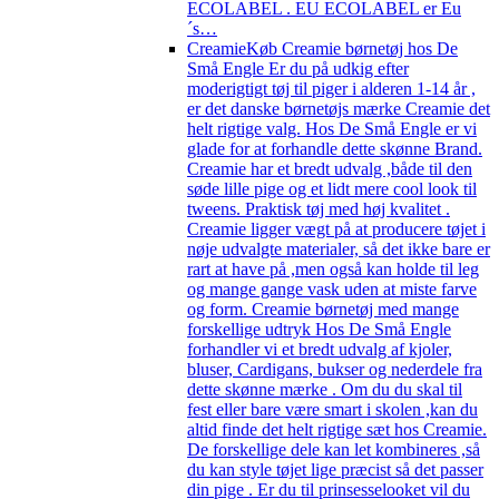
ECOLABEL . EU ECOLABEL er Eu
´s…
Creamie
Køb Creamie børnetøj hos De
Små Engle Er du på udkig efter
moderigtigt tøj til piger i alderen 1-14 år ,
er det danske børnetøjs mærke Creamie det
helt rigtige valg. Hos De Små Engle er vi
glade for at forhandle dette skønne Brand.
Creamie har et bredt udvalg ,både til den
søde lille pige og et lidt mere cool look til
tweens. Praktisk tøj med høj kvalitet .
Creamie ligger vægt på at producere tøjet i
nøje udvalgte materialer, så det ikke bare er
rart at have på ,men også kan holde til leg
og mange gange vask uden at miste farve
og form. Creamie børnetøj med mange
forskellige udtryk Hos De Små Engle
forhandler vi et bredt udvalg af kjoler,
bluser, Cardigans, bukser og nederdele fra
dette skønne mærke . Om du du skal til
fest eller bare være smart i skolen ,kan du
altid finde det helt rigtige sæt hos Creamie.
De forskellige dele kan let kombineres ,så
du kan style tøjet lige præcist så det passer
din pige . Er du til prinsesselooket vil du