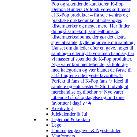
Pop og spændende karakterer. K-Pop
Demon Hunters Udforsk vores sortiment
af K-Pop produkter – fra seje t-shirts og
praktiske drikkedunke til notesbøger,
klistermærker og meget mere. Her finder
du også samlekort, samlealbums og
klistermærkealbums, der gør det ekstra
sjovt at samle, bytte og udvide din samling.
Uanset om du leder efter en gave, noget til
samlingen eller nyt favoritmerchandise, har
vi masser af spændende K-Pop produkter.
Nye varer kommer løbende, så hold øje
med kategorien og vær blandt de første til
at få fingrene i de nyeste favoritter. ✨
Perfekt til fans af K-Pop fans ✨ Ideel til
samlere og entusiaster ✨ Stort udvalg af
merchandise og tilbehør ✨ Nye varer
løbende Gå på opdagelse og find dine
favoritter i dag! 🎶🔥
Kreativ leg
Julekalender & Jul
Legemad & køkken
Lego
Lommepenge gaver & Nyeste diller
Magformers