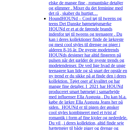
elske de mange fine , romantiske detaljer
og glimmer . Mixer du det feminine med
det rå , skaber du hurtigt…
Hound
HOUNd – Cool tøj til tweens og
teens Det Danske børnetøjsmærke
HOUNd er et at de førende brands
indenfor tøj til tweens og teenagere . Du
kan i deres kollektioner finde de lækreste
og mest cool styles til drenge og piger i
alderen 8-16 år. De nyeste modetrends
HOUNds designer har altid fingeren på
pulsen når det gælder de nyeste trends og
modetendenser. De ved lige hvad de unge
teenagere kan lide og så snart der opstår en
ny trend er du sikke på at finde den i deres
kolIektion. Tøjet oser af kvalitet og har
mange fine detaljer. I 2021 har HOUNd
produceret smart børnetøj i samarbejde
med influenser Ella Augusta . Du kan bl.a.
købe de lækre Ella Augusta Jeans her på
siden. HOUNd er til pigen der ønsker
cool styles kombineret med et tvist af
romantik i form af fine kjoler og nederdele.
Du vil , i deres kollektion, altid finde seje
hættetrøjer til både piger og drenge og