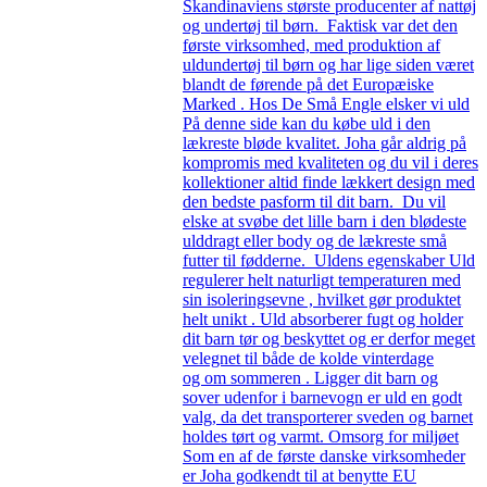
Skandinaviens største producenter af nattøj
og undertøj til børn. Faktisk var det den
første virksomhed, med produktion af
uldundertøj til børn og har lige siden været
blandt de førende på det Europæiske
Marked . Hos De Små Engle elsker vi uld
På denne side kan du købe uld i den
lækreste bløde kvalitet. Joha går aldrig på
kompromis med kvaliteten og du vil i deres
kollektioner altid finde lækkert design med
den bedste pasform til dit barn. Du vil
elske at svøbe det lille barn i den blødeste
ulddragt eller body og de lækreste små
futter til fødderne. Uldens egenskaber Uld
regulerer helt naturligt temperaturen med
sin isoleringsevne , hvilket gør produktet
helt unikt . Uld absorberer fugt og holder
dit barn tør og beskyttet og er derfor meget
velegnet til både de kolde vinterdage
og om sommeren . Ligger dit barn og
sover udenfor i barnevogn er uld en godt
valg, da det transporterer sveden og barnet
holdes tørt og varmt. Omsorg for miljøet
Som en af de første danske virksomheder
er Joha godkendt til at benytte EU