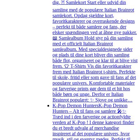
dig. 🃏 Samlekort Start eller udvid din
samling med de populære Italian Brainrot
samlekort. Opdag sjældne kort,
favoritkarakterer og overraskende designs
– perfekt til både samlere og fans, der
elsker spændingen ved at åbne nye pakker.
📖 Samlealbum Hold styr på din samling
med et officielt Italian Brainrot
samlealbum. Med specialdesignede sider
og plads til dine kort bliver din samling
både flot, organiseret og klar til at blive vist
frem. 👕 T-Shirts Vis din favoritkarakter
frem med Italian Brainrot t-shirts. Perfekte
til skole, fritid eller som gave til fans af det
populære univers. Komfortable materialer
og farverige prints gør dem til et hit hos
både børn og unge. Derfor er Italian
Brainrot populært: ✨ Sjove og unikke…
K-Pop Demon Hunters
K-Pop Demon
Hunters – Alt til fans og samlere 🎤✨
Træd ind i den farverige og actionfyldte
verden af K-Pop ! I denne kategori finder
du et bredt udvalg af merchandise
inspireret af det populære univers, hvor
musik, stil og eventyr mødes. Perfekt til