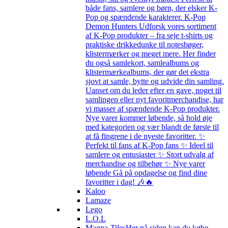
både fans, samlere og børn, der elsker K-
Pop og spændende karakterer. K-Pop
Demon Hunters Udforsk vores sortiment
af K-Pop produkter – fra seje t-shirts og
praktiske drikkedunke til notesbøger,
klistermærker og meget mere. Her finder
du også samlekort, samlealbums og
klistermærkealbums, der gør det ekstra
sjovt at samle, bytte og udvide din samling.
Uanset om du leder efter en gave, noget til
samlingen eller nyt favoritmerchandise, har
vi masser af spændende K-Pop produkter.
Nye varer kommer løbende, så hold øje
med kategorien og vær blandt de første til
at få fingrene i de nyeste favoritter. ✨
Perfekt til fans af K-Pop fans ✨ Ideel til
samlere og entusiaster ✨ Stort udvalg af
merchandise og tilbehør ✨ Nye varer
løbende Gå på opdagelse og find dine
favoritter i dag! 🎶🔥
Kaloo
Lamaze
Lego
L.O.L
Magna-Tiles
Her på siden kan du købe