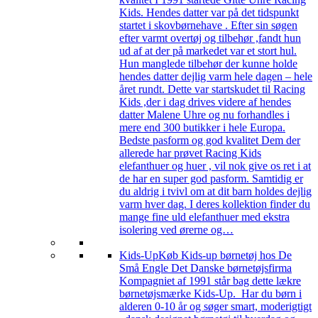
Kids. Hendes datter var på det tidspunkt
startet i skovbørnehave . Efter sin søgen
efter varmt overtøj og tilbehør ,fandt hun
ud af at der på markedet var et stort hul.
Hun manglede tilbehør der kunne holde
hendes datter dejlig varm hele dagen – hele
året rundt. Dette var startskudet til Racing
Kids ,der i dag drives videre af hendes
datter Malene Uhre og nu forhandles i
mere end 300 butikker i hele Europa.
Bedste pasform og god kvalitet Dem der
allerede har prøvet Racing Kids
elefanthuer og huer , vil nok give os ret i at
de har en super god pasform. Samtidig er
du aldrig i tvivl om at dit barn holdes dejlig
varm hver dag. I deres kollektion finder du
mange fine uld elefanthuer med ekstra
isolering ved ørerne og…
Kids-Up
Køb Kids-up børnetøj hos De
Små Engle Det Danske børnetøjsfirma
Kompagniet af 1991 står bag dette lækre
børnetøjsmærke Kids-Up. Har du børn i
alderen 0-10 år og søger smart, moderigtigt