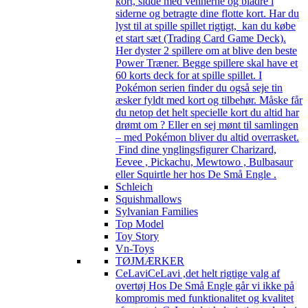
kort, sidde med vennerne og bladre i
siderne og betragte dine flotte kort. Har du
lyst til at spille spillet rigtigt, kan du købe
et start sæt (Trading Card Game Deck).
Her dyster 2 spillere om at blive den beste
Power Træner. Begge spillere skal have et
60 korts deck for at spille spillet. I
Pokémon serien finder du også seje tin
æsker fyldt med kort og tilbehør. Måske får
du netop det helt specielle kort du altid har
drømt om ? Eller en sej mønt til samlingen
– med Pokémon bliver du altid overrasket.
Find dine ynglingsfigurer Charizard,
Eevee , Pickachu, Mewtowo , Bulbasaur
eller Squirtle her hos De Små Engle .
Schleich
Squishmallows
Sylvanian Families
Top Model
Toy Story
Vn-Toys
TØJMÆRKER
CeLavi
CeLavi ,det helt rigtige valg af
overtøj Hos De Små Engle går vi ikke på
kompromis med funktionalitet og kvalitet