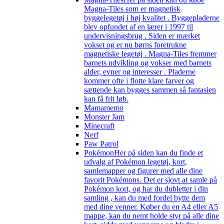
Magna-Tiles som er magnetisk
byggelegetøj i høj kvalitet . Byggepladerne
blev opfundet af en lærer i 1997 til
undervisningsbrug . Siden er mærket
vokset og er nu børns foretrukne
magnetiske legetøj . Magna-Tiles fremmer
barnets udvikling og vokser med barnets
alder, evner og interesser . Pladerne
kommer ofte i flotte klare farver og
sættende kan bygges sammen så fantasien
kan få frit løb.
Mamamemo
Monster Jam
Minecraft
Nerf
Paw Patrol
Pokémon
Her på siden kan du finde et
udvalg af Pokémon legetøj, kort,
samlemapper og figurer med alle dine
favorit Pokémons. Det er sjovt at samle på
Pokémon kort, og har du dubletter i din
samling , kan du med fordel bytte dem
med dine venner. Køber du en A4 eller A5
mappe, kan du nemt holde styr på alle dine