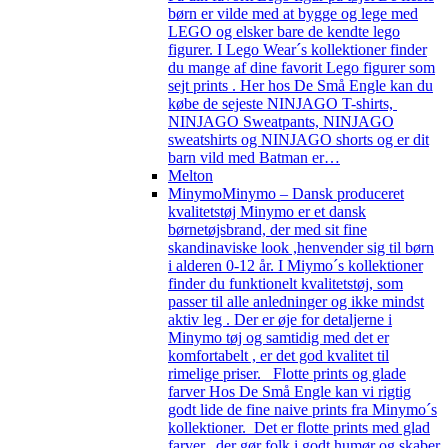
børn er vilde med at bygge og lege med
LEGO og elsker bare de kendte lego
figurer. I Lego Wear´s kollektioner finder
du mange af dine favorit Lego figurer som
sejt prints . Her hos De Små Engle kan du
købe de sejeste NINJAGO T-shirts,
NINJAGO Sweatpants, NINJAGO
sweatshirts og NINJAGO shorts og er dit
barn vild med Batman er…
Melton
Minymo
Minymo – Dansk produceret
kvalitetstøj Minymo er et dansk
børnetøjsbrand, der med sit fine
skandinaviske look ,henvender sig til børn
i alderen 0-12 år. I Miymo´s kollektioner
finder du funktionelt kvalitetstøj, som
passer til alle anledninger og ikke mindst
aktiv leg . Der er øje for detaljerne i
Minymo tøj og samtidig med det er
komfortabelt , er det god kvalitet til
rimelige priser. Flotte prints og glade
farver Hos De Små Engle kan vi rigtig
godt lide de fine naive prints fra Minymo´s
kollektioner. Det er flotte prints med glad
farver, der gør folk i godt humør og skaber