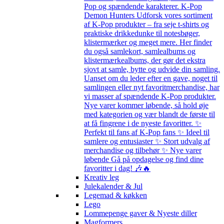
Pop og spændende karakterer. K-Pop
Demon Hunters Udforsk vores sortiment
af K-Pop produkter – fra seje t-shirts og
praktiske drikkedunke til notesbøger,
klistermærker og meget mere. Her finder
du også samlekort, samlealbums og
klistermærkealbums, der gør det ekstra
sjovt at samle, bytte og udvide din samling.
Uanset om du leder efter en gave, noget til
samlingen eller nyt favoritmerchandise, har
vi masser af spændende K-Pop produkter.
Nye varer kommer løbende, så hold øje
med kategorien og vær blandt de første til
at få fingrene i de nyeste favoritter. ✨
Perfekt til fans af K-Pop fans ✨ Ideel til
samlere og entusiaster ✨ Stort udvalg af
merchandise og tilbehør ✨ Nye varer
løbende Gå på opdagelse og find dine
favoritter i dag! 🎶🔥
Kreativ leg
Julekalender & Jul
Legemad & køkken
Lego
Lommepenge gaver & Nyeste diller
Magformers