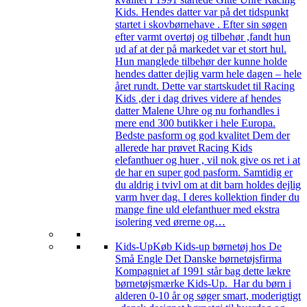
Kids. Hendes datter var på det tidspunkt
startet i skovbørnehave . Efter sin søgen
efter varmt overtøj og tilbehør ,fandt hun
ud af at der på markedet var et stort hul.
Hun manglede tilbehør der kunne holde
hendes datter dejlig varm hele dagen – hele
året rundt. Dette var startskudet til Racing
Kids ,der i dag drives videre af hendes
datter Malene Uhre og nu forhandles i
mere end 300 butikker i hele Europa.
Bedste pasform og god kvalitet Dem der
allerede har prøvet Racing Kids
elefanthuer og huer , vil nok give os ret i at
de har en super god pasform. Samtidig er
du aldrig i tvivl om at dit barn holdes dejlig
varm hver dag. I deres kollektion finder du
mange fine uld elefanthuer med ekstra
isolering ved ørerne og…
Kids-Up
Køb Kids-up børnetøj hos De
Små Engle Det Danske børnetøjsfirma
Kompagniet af 1991 står bag dette lækre
børnetøjsmærke Kids-Up. Har du børn i
alderen 0-10 år og søger smart, moderigtigt