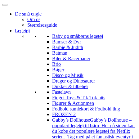
De små engle
Om os
Størrelsesguide
Legetøj
Baby og småbørns legetøj
Bamser & Dyr
Barbie & Judith
Batman
Biler & Racerbaner
Brio
Bøger
Disco og Musik
Drager og Dinosaurer
Dukker & tilbehør
Fastelavn
Fidget Toys & Tik Tok hits
Figurer & Actionmen
Fodbold samlekort & Fodbold ting
FROZEN 2
Gabby’s Dollhouse
Gabby’s Dollhouse –
populært legetøj til børn Her på siden kan
du købe det populære legetøj fra Netflix
serien. Tag med på et fantastisk eventyr i