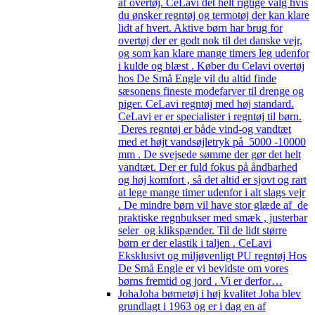
af overtøj. CeLavi det helt rigtige valg hvis
du ønsker regntøj og termotøj der kan klare
lidt af hvert. Aktive børn har brug for
overtøj der er godt nok til det danske vejr,
og som kan klare mange timers leg udenfor
i kulde og blæst . Køber du Celavi overtøj
hos De Små Engle vil du altid finde
sæsonens fineste modefarver til drenge og
piger. CeLavi regntøj med høj standard.
CeLavi er er specialister i regntøj til børn.
Deres regntøj er både vind-og vandtæt
med et højt vandsøjletryk på 5000 -10000
mm . De svejsede sømme der gør det helt
vandtæt. Der er fuld fokus på åndbarhed
og høj komfort , så det altid er sjovt og rart
at lege mange timer udenfor i alt slags vejr
. De mindre børn vil have stor glæde af de
praktiske regnbukser med smæk , justerbar
seler og klikspænder. Til de lidt større
børn er der elastik i taljen . CeLavi
Eksklusivt og miljøvenligt PU regntøj Hos
De Små Engle er vi bevidste om vores
børns fremtid og jord . Vi er derfor…
Joha
Joha børnetøj i høj kvalitet Joha blev
grundlagt i 1963 og er i dag en af