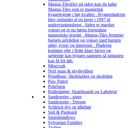
Magna-Tiles
Her på siden kan du købe
Magna-Tiles som er magnetisk
byggelegetøj i høj kvalitet . Byggepladerne
blev opfundet af en lærer i 1997 til
undervisningsbrug . Siden er mærket
vokset og er nu børns foretrukne
magnetiske legetøj . Magna-Tiles fremmer
barnets udvikling og vokser med barnets
alder, evner og interesser . Pladerne
kommer ofte i flotte klare farver og
sættende kan bygges sammen så fantasien
kan få frit løb.
Minecraft
Nerf guns & skydevåben
Penalhuse, Skoletasker og skoleting
Paw Patrol
Pokémon
Rulleskøjter, Skateboards og Løbehjul
Samleserier - piger
Samleserier - Drenge
Schleich dyr og tilbehør
Spil & Puslespil
Squishmallows
Sylvanian Families
Trylleri