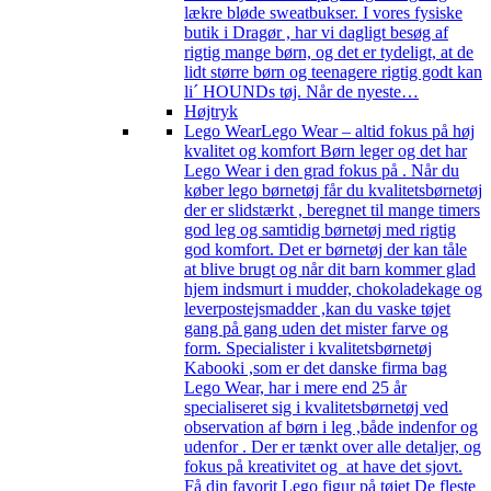
lækre bløde sweatbukser. I vores fysiske
butik i Dragør , har vi dagligt besøg af
rigtig mange børn, og det er tydeligt, at de
lidt større børn og teenagere rigtig godt kan
li´ HOUNDs tøj. Når de nyeste…
Højtryk
Lego Wear
Lego Wear – altid fokus på høj
kvalitet og komfort Børn leger og det har
Lego Wear i den grad fokus på . Når du
køber lego børnetøj får du kvalitetsbørnetøj
der er slidstærkt , beregnet til mange timers
god leg og samtidig børnetøj med rigtig
god komfort. Det er børnetøj der kan tåle
at blive brugt og når dit barn kommer glad
hjem indsmurt i mudder, chokoladekage og
leverpostejsmadder ,kan du vaske tøjet
gang på gang uden det mister farve og
form. Specialister i kvalitetsbørnetøj
Kabooki ,som er det danske firma bag
Lego Wear, har i mere end 25 år
specialiseret sig i kvalitetsbørnetøj ved
observation af børn i leg ,både indenfor og
udenfor . Der er tænkt over alle detaljer, og
fokus på kreativitet og at have det sjovt.
Få din favorit Lego figur på tøjet De fleste