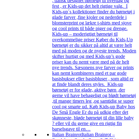
, dansk designet børnetøj til hverdag og
fest , er Kids-up det helt rigtige valg. I
Kids-up´s kollektioner finder du børnetøj i
glade farver ,fine kjoler og nederdele i
blomsterprint og lækre t-shirts med sjove
og cool prints til både piger og drenge.
Kids-up – moderigtigt børnetøj til
overkommelige priser Køber du Kids-Up
børnetøj er du sikker på altid at være helt
med på moden og de nyeste trends. Moden
skifter hurtigt og med Kids-up’s gode
priser kan du nemt være med på de helt
nye trends. Sæsonens nye farver og prints
kan nemt kombineres med et par gode
basisbukser eller basisbluser , som altid er
at finde blandt deres styles. Kids-up
børnetøj er for glade, aktive børn ,der
gerne vil have behageligt og blødt børnetøj
,til mange timers leg ,og samtidig se super
cool og smarte ud. Køb Kids-up Baby hos
De Små Engle Er du på udkig efter det
skønneste, bløde børnetøj til din lille baby
? eller vil du gerne give en rigtig fin
barselsgave til en…
Italian Brainrot
Italian Brainrot –