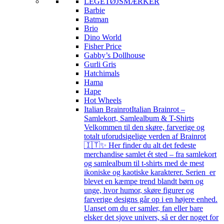
LEGETØJSMÆRKER
Barbie
Batman
Brio
Dino World
Fisher Price
Gabby’s Dollhouse
Gurli Gris
Hatchimals
Hama
Hape
Hot Wheels
Italian Brainrot
Italian Brainrot –
Samlekort, Samlealbum & T-Shirts
Velkommen til den skøre, farverige og
totalt uforudsigelige verden af Brainrot
🇮🇹✨ Her finder du alt det fedeste
merchandise samlet ét sted – fra samlekort
og samlealbum til t-shirts med de mest
ikoniske og kaotiske karakterer. Serien er
blevet en kæmpe trend blandt børn og
unge, hvor humor, skøre figurer og
farverige designs går op i en højere enhed.
Uanset om du er samler, fan eller bare
elsker det sjove univers, så er der noget for