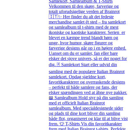
Samlekort, Samlealbum & T-Shirts
Velkommen til den skøre, farverige og
totalt uforudsigelige verden af Brainrot
🇮🇹✨ Her finder du alt det fedeste
merchandise samlet ét sted – fra samlekort
og samlealbum til t-shirts med de mest
ikoniske og kaotiske karakterer. Serien er
blevet en kæmpe trend blandt børn og
unge, hvor humor, skøre figurer og
farverige designs går op i en højere enhed.
Uanset om du er samler, fan eller bare
elsker det sjove univers, så er der noget for
dig. 🃏 Samlekort Start eller udvid din
samling med de populære Italian Brainrot
samlekort. Opdag sjældne kort,
favoritkarakterer og overraskende designs
– perfekt til både samlere og fans, der
elsker spændingen ved at åbne nye pakker.
📖 Samlealbum Hold styr på din samling
med et officielt Italian Brainrot
samlealbum. Med specialdesignede sider
og plads til dine kort bliver din samling
både flot, organiseret og klar til at blive vist
frem. 👕 T-Shirts Vis din favoritkarakter
frem med Italian Brainrot t-shirts. Perfekte