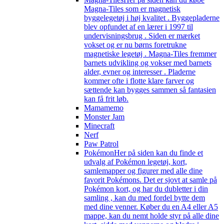
Magna-Tiles som er magnetisk
byggelegetøj i høj kvalitet . Byggepladerne
blev opfundet af en lærer i 1997 til
undervisningsbrug . Siden er mærket
vokset og er nu børns foretrukne
magnetiske legetøj . Magna-Tiles fremmer
barnets udvikling og vokser med barnets
alder, evner og interesser . Pladerne
kommer ofte i flotte klare farver og
sættende kan bygges sammen så fantasien
kan få frit løb.
Mamamemo
Monster Jam
Minecraft
Nerf
Paw Patrol
Pokémon
Her på siden kan du finde et
udvalg af Pokémon legetøj, kort,
samlemapper og figurer med alle dine
favorit Pokémons. Det er sjovt at samle på
Pokémon kort, og har du dubletter i din
samling , kan du med fordel bytte dem
med dine venner. Køber du en A4 eller A5
mappe, kan du nemt holde styr på alle dine