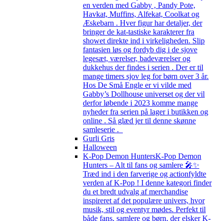
en verden med Gabby , Pandy Pote,
Havkat, Muffins, Alfekat, Coolkat og
Æskebarn . Hver figur har detaljer, der
bringer de kat-tastiske karakterer fra
showet direkte ind i virkeligheden. Slip
fantasien løs og fordyb dig i de sjove
legesæt, værelser, badeværelser og
dukkehus der findes i serien . Der er til
mange timers sjov leg for børn over 3 år.
Hos De Små Engle er vi vilde med
Gabby’s Dollhouse universet og der vil
derfor løbende i 2023 komme mange
nyheder fra serien på lager i butikken og
online . Så glæd jer til denne skønne
samleserie .
Gurli Gris
Halloween
K-Pop Demon Hunters
K-Pop Demon
Hunters – Alt til fans og samlere 🎤✨
Træd ind i den farverige og actionfyldte
verden af K-Pop ! I denne kategori finder
du et bredt udvalg af merchandise
inspireret af det populære univers, hvor
musik, stil og eventyr mødes. Perfekt til
både fans, samlere og børn, der elsker K-