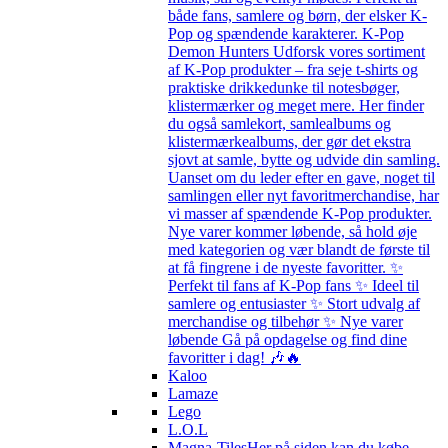
både fans, samlere og børn, der elsker K-
Pop og spændende karakterer. K-Pop
Demon Hunters Udforsk vores sortiment
af K-Pop produkter – fra seje t-shirts og
praktiske drikkedunke til notesbøger,
klistermærker og meget mere. Her finder
du også samlekort, samlealbums og
klistermærkealbums, der gør det ekstra
sjovt at samle, bytte og udvide din samling.
Uanset om du leder efter en gave, noget til
samlingen eller nyt favoritmerchandise, har
vi masser af spændende K-Pop produkter.
Nye varer kommer løbende, så hold øje
med kategorien og vær blandt de første til
at få fingrene i de nyeste favoritter. ✨
Perfekt til fans af K-Pop fans ✨ Ideel til
samlere og entusiaster ✨ Stort udvalg af
merchandise og tilbehør ✨ Nye varer
løbende Gå på opdagelse og find dine
favoritter i dag! 🎶🔥
Kaloo
Lamaze
Lego
L.O.L
Magna-Tiles
Her på siden kan du købe