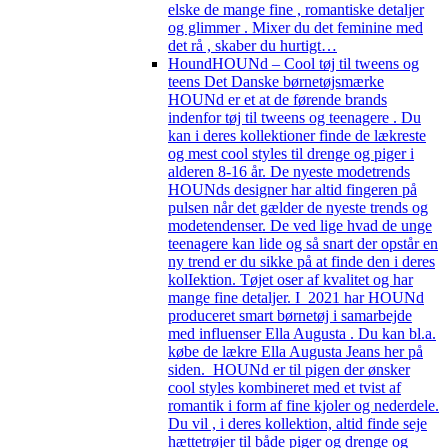
elske de mange fine , romantiske detaljer
og glimmer . Mixer du det feminine med
det rå , skaber du hurtigt…
Hound
HOUNd – Cool tøj til tweens og
teens Det Danske børnetøjsmærke
HOUNd er et at de førende brands
indenfor tøj til tweens og teenagere . Du
kan i deres kollektioner finde de lækreste
og mest cool styles til drenge og piger i
alderen 8-16 år. De nyeste modetrends
HOUNds designer har altid fingeren på
pulsen når det gælder de nyeste trends og
modetendenser. De ved lige hvad de unge
teenagere kan lide og så snart der opstår en
ny trend er du sikke på at finde den i deres
kolIektion. Tøjet oser af kvalitet og har
mange fine detaljer. I 2021 har HOUNd
produceret smart børnetøj i samarbejde
med influenser Ella Augusta . Du kan bl.a.
købe de lækre Ella Augusta Jeans her på
siden. HOUNd er til pigen der ønsker
cool styles kombineret med et tvist af
romantik i form af fine kjoler og nederdele.
Du vil , i deres kollektion, altid finde seje
hættetrøjer til både piger og drenge og