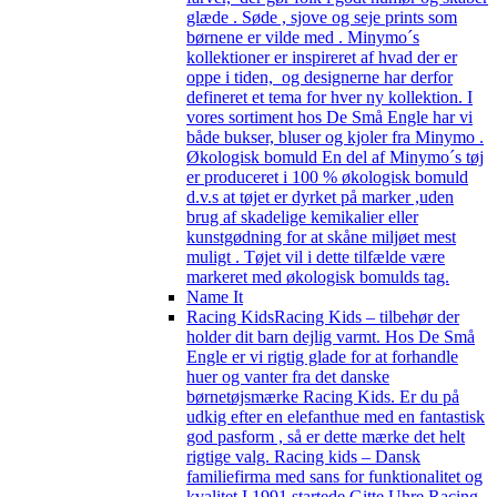
glæde . Søde , sjove og seje prints som
børnene er vilde med . Minymo´s
kollektioner er inspireret af hvad der er
oppe i tiden, og designerne har derfor
defineret et tema for hver ny kollektion. I
vores sortiment hos De Små Engle har vi
både bukser, bluser og kjoler fra Minymo .
Økologisk bomuld En del af Minymo´s tøj
er produceret i 100 % økologisk bomuld
d.v.s at tøjet er dyrket på marker ,uden
brug af skadelige kemikalier eller
kunstgødning for at skåne miljøet mest
muligt . Tøjet vil i dette tilfælde være
markeret med økologisk bomulds tag.
Name It
Racing Kids
Racing Kids – tilbehør der
holder dit barn dejlig varmt. Hos De Små
Engle er vi rigtig glade for at forhandle
huer og vanter fra det danske
børnetøjsmærke Racing Kids. Er du på
udkig efter en elefanthue med en fantastisk
god pasform , så er dette mærke det helt
rigtige valg. Racing kids – Dansk
familiefirma med sans for funktionalitet og
kvalitet I 1991 startede Gitte Uhre Racing