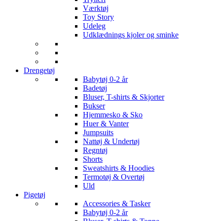
Værktøj
Toy Story
Udeleg
Udklædnings kjoler og sminke
Drengetøj
Babytøj 0-2 år
Badetøj
Bluser, T-shirts & Skjorter
Bukser
Hjemmesko & Sko
Huer & Vanter
Jumpsuits
Nattøj & Undertøj
Regntøj
Shorts
Sweatshirts & Hoodies
Termotøj & Overtøj
Uld
Pigetøj
Accessories & Tasker
Babytøj 0-2 år