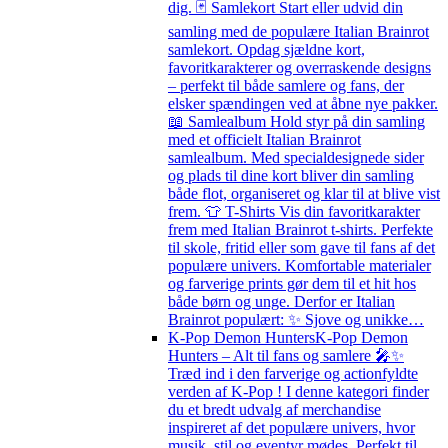
dig. 🃏 Samlekort Start eller udvid din
samling med de populære Italian Brainrot
samlekort. Opdag sjældne kort,
favoritkarakterer og overraskende designs
– perfekt til både samlere og fans, der
elsker spændingen ved at åbne nye pakker.
📖 Samlealbum Hold styr på din samling
med et officielt Italian Brainrot
samlealbum. Med specialdesignede sider
og plads til dine kort bliver din samling
både flot, organiseret og klar til at blive vist
frem. 👕 T-Shirts Vis din favoritkarakter
frem med Italian Brainrot t-shirts. Perfekte
til skole, fritid eller som gave til fans af det
populære univers. Komfortable materialer
og farverige prints gør dem til et hit hos
både børn og unge. Derfor er Italian
Brainrot populært: ✨ Sjove og unikke…
K-Pop Demon Hunters
K-Pop Demon
Hunters – Alt til fans og samlere 🎤✨
Træd ind i den farverige og actionfyldte
verden af K-Pop ! I denne kategori finder
du et bredt udvalg af merchandise
inspireret af det populære univers, hvor
musik, stil og eventyr mødes. Perfekt til