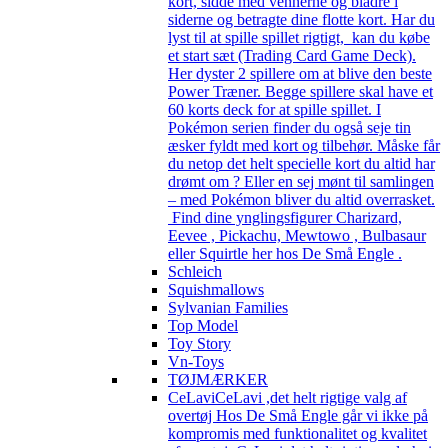
kort, sidde med vennerne og bladre i
siderne og betragte dine flotte kort. Har du
lyst til at spille spillet rigtigt, kan du købe
et start sæt (Trading Card Game Deck).
Her dyster 2 spillere om at blive den beste
Power Træner. Begge spillere skal have et
60 korts deck for at spille spillet. I
Pokémon serien finder du også seje tin
æsker fyldt med kort og tilbehør. Måske får
du netop det helt specielle kort du altid har
drømt om ? Eller en sej mønt til samlingen
– med Pokémon bliver du altid overrasket.
Find dine ynglingsfigurer Charizard,
Eevee , Pickachu, Mewtowo , Bulbasaur
eller Squirtle her hos De Små Engle .
Schleich
Squishmallows
Sylvanian Families
Top Model
Toy Story
Vn-Toys
TØJMÆRKER
CeLavi
CeLavi ,det helt rigtige valg af
overtøj Hos De Små Engle går vi ikke på
kompromis med funktionalitet og kvalitet