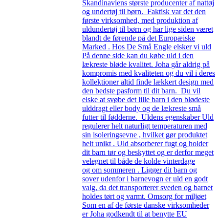
Skandinaviens største producenter af nattøj
og undertøj til børn. Faktisk var det den
første virksomhed, med produktion af
uldundertøj til børn og har lige siden været
blandt de førende på det Europæiske
Marked . Hos De Små Engle elsker vi uld
På denne side kan du købe uld i den
lækreste bløde kvalitet. Joha går aldrig på
kompromis med kvaliteten og du vil i deres
kollektioner altid finde lækkert design med
den bedste pasform til dit barn. Du vil
elske at svøbe det lille barn i den blødeste
ulddragt eller body og de lækreste små
futter til fødderne. Uldens egenskaber Uld
regulerer helt naturligt temperaturen med
sin isoleringsevne , hvilket gør produktet
helt unikt . Uld absorberer fugt og holder
dit barn tør og beskyttet og er derfor meget
velegnet til både de kolde vinterdage
og om sommeren . Ligger dit barn og
sover udenfor i barnevogn er uld en godt
valg, da det transporterer sveden og barnet
holdes tørt og varmt. Omsorg for miljøet
Som en af de første danske virksomheder
er Joha godkendt til at benytte EU