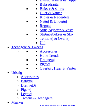
Bluser, T-shirts & Toppe
Buksedragter
Bukser & shorts
Huer & Vanter
Kjoler & Nederdele
Nattøj & Undertøj
Regntøj
Strik, Skjorter & Veste
Strømpebukser & Sko
Termotøj & Overtøj
Uld
Teenagere & Tweens
Accessories
Hotte Trends
Drengetøj
Pigetøj
Overtøj , Huer & Vanter
Udsalg
Accessories
Babytøj
Drengetøj
Pigetøj
Legetøj
Tweens & Teenagere
Mærker