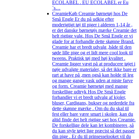
ECOLABEL . EU ECOLABEL er Eu
´s…
Creamie
Køb Creamie børnetøj hos De
Små Engle Er du på udkig efter
moderigtigt tøj til piger i alderen 1-14 år ,
er det danske børnetøjs mærke Creamie det
helt rigtige valg. Hos De Små Engle er vi
glade for at forhandle dette skønne Brand.
Creamie har et bredt udvalg ,både til den
søde lille pige og et lidt mere cool look til
tweens. Praktisk tøj med høj kvalitet .
Creamie ligger vægt på at producere tøjet i
nøje udvalgte materialer, så det ikke bare er
rart at have på ,men også kan holde til leg
og mange gange vask uden at miste farve
og form. Creamie børnetøj med mange
forskellige udtryk Hos De Små Engle
forhandler vi et bredt udvalg af kjoler,
bluser, Cardigans, bukser og nederdele fra
dette skønne mærke . Om du du skal til
fest eller bare være smart i skolen ,kan du
altid finde det helt rigtige sæt hos Creamie.
De forskellige dele kan let kombineres ,så
du kan style tøjet lige præcist så det passer
din pige . Er du til prinsesselooket vil du