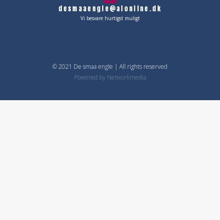
desmaaengle@alonline.dk
Vi besvare hurtigst muligt
© 2021 De smaa engle | All rights reserved
Powered by
Networkmedia