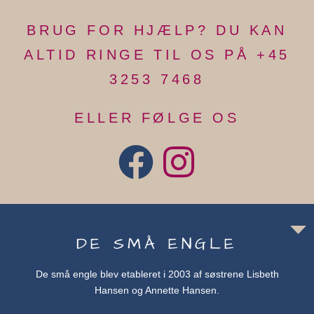
BRUG FOR HJÆLP? DU KAN
ALTID RINGE TIL OS PÅ +45
3253 7468
ELLER FØLGE OS
DE SMÅ ENGLE
De små engle blev etableret i 2003 af søstrene Lisbeth
Hansen og Annette Hansen.