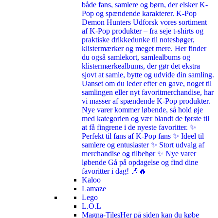
både fans, samlere og børn, der elsker K-
Pop og spændende karakterer. K-Pop
Demon Hunters Udforsk vores sortiment
af K-Pop produkter – fra seje t-shirts og
praktiske drikkedunke til notesbøger,
klistermærker og meget mere. Her finder
du også samlekort, samlealbums og
klistermærkealbums, der gør det ekstra
sjovt at samle, bytte og udvide din samling.
Uanset om du leder efter en gave, noget til
samlingen eller nyt favoritmerchandise, har
vi masser af spændende K-Pop produkter.
Nye varer kommer løbende, så hold øje
med kategorien og vær blandt de første til
at få fingrene i de nyeste favoritter. ✨
Perfekt til fans af K-Pop fans ✨ Ideel til
samlere og entusiaster ✨ Stort udvalg af
merchandise og tilbehør ✨ Nye varer
løbende Gå på opdagelse og find dine
favoritter i dag! 🎶🔥
Kaloo
Lamaze
Lego
L.O.L
Magna-Tiles
Her på siden kan du købe