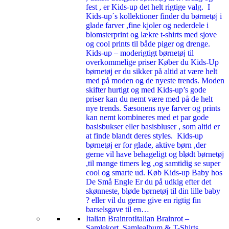
fest , er Kids-up det helt rigtige valg. I
Kids-up´s kollektioner finder du børnetøj i
glade farver ,fine kjoler og nederdele i
blomsterprint og lækre t-shirts med sjove
og cool prints til både piger og drenge.
Kids-up – moderigtigt børnetøj til
overkommelige priser Køber du Kids-Up
børnetøj er du sikker på altid at være helt
med på moden og de nyeste trends. Moden
skifter hurtigt og med Kids-up’s gode
priser kan du nemt være med på de helt
nye trends. Sæsonens nye farver og prints
kan nemt kombineres med et par gode
basisbukser eller basisbluser , som altid er
at finde blandt deres styles. Kids-up
børnetøj er for glade, aktive børn ,der
gerne vil have behageligt og blødt børnetøj
,til mange timers leg ,og samtidig se super
cool og smarte ud. Køb Kids-up Baby hos
De Små Engle Er du på udkig efter det
skønneste, bløde børnetøj til din lille baby
? eller vil du gerne give en rigtig fin
barselsgave til en…
Italian Brainrot
Italian Brainrot –
Samlekort, Samlealbum & T-Shirts