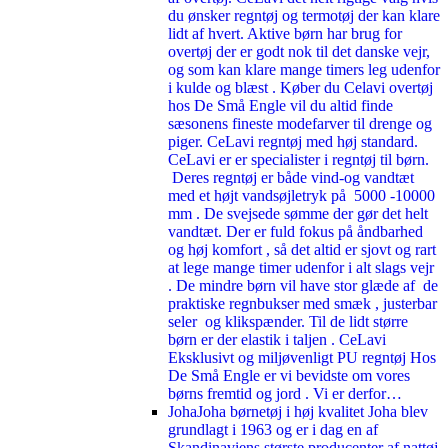
du ønsker regntøj og termotøj der kan klare
lidt af hvert. Aktive børn har brug for
overtøj der er godt nok til det danske vejr,
og som kan klare mange timers leg udenfor
i kulde og blæst . Køber du Celavi overtøj
hos De Små Engle vil du altid finde
sæsonens fineste modefarver til drenge og
piger. CeLavi regntøj med høj standard.
CeLavi er er specialister i regntøj til børn.
Deres regntøj er både vind-og vandtæt
med et højt vandsøjletryk på 5000 -10000
mm . De svejsede sømme der gør det helt
vandtæt. Der er fuld fokus på åndbarhed
og høj komfort , så det altid er sjovt og rart
at lege mange timer udenfor i alt slags vejr
. De mindre børn vil have stor glæde af de
praktiske regnbukser med smæk , justerbar
seler og klikspænder. Til de lidt større
børn er der elastik i taljen . CeLavi
Eksklusivt og miljøvenligt PU regntøj Hos
De Små Engle er vi bevidste om vores
børns fremtid og jord . Vi er derfor…
Joha
Joha børnetøj i høj kvalitet Joha blev
grundlagt i 1963 og er i dag en af
Skandinaviens største producenter af nattøj