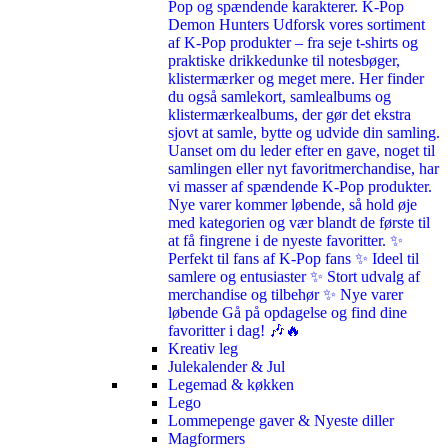
Pop og spændende karakterer. K-Pop
Demon Hunters Udforsk vores sortiment
af K-Pop produkter – fra seje t-shirts og
praktiske drikkedunke til notesbøger,
klistermærker og meget mere. Her finder
du også samlekort, samlealbums og
klistermærkealbums, der gør det ekstra
sjovt at samle, bytte og udvide din samling.
Uanset om du leder efter en gave, noget til
samlingen eller nyt favoritmerchandise, har
vi masser af spændende K-Pop produkter.
Nye varer kommer løbende, så hold øje
med kategorien og vær blandt de første til
at få fingrene i de nyeste favoritter. ✨
Perfekt til fans af K-Pop fans ✨ Ideel til
samlere og entusiaster ✨ Stort udvalg af
merchandise og tilbehør ✨ Nye varer
løbende Gå på opdagelse og find dine
favoritter i dag! 🎶🔥
Kreativ leg
Julekalender & Jul
Legemad & køkken
Lego
Lommepenge gaver & Nyeste diller
Magformers