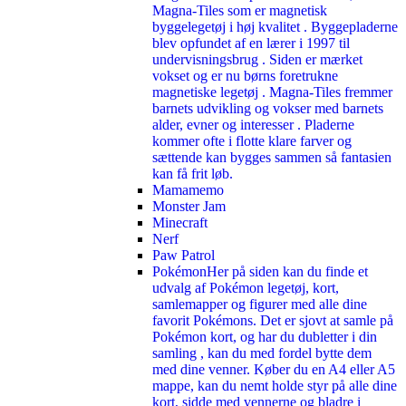
Magna-Tiles som er magnetisk
byggelegetøj i høj kvalitet . Byggepladerne
blev opfundet af en lærer i 1997 til
undervisningsbrug . Siden er mærket
vokset og er nu børns foretrukne
magnetiske legetøj . Magna-Tiles fremmer
barnets udvikling og vokser med barnets
alder, evner og interesser . Pladerne
kommer ofte i flotte klare farver og
sættende kan bygges sammen så fantasien
kan få frit løb.
Mamamemo
Monster Jam
Minecraft
Nerf
Paw Patrol
Pokémon
Her på siden kan du finde et
udvalg af Pokémon legetøj, kort,
samlemapper og figurer med alle dine
favorit Pokémons. Det er sjovt at samle på
Pokémon kort, og har du dubletter i din
samling , kan du med fordel bytte dem
med dine venner. Køber du en A4 eller A5
mappe, kan du nemt holde styr på alle dine
kort, sidde med vennerne og bladre i