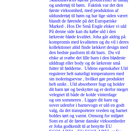
og undertøj til børn. Faktisk var det den
første virksomhed, med produktion af
uldundertøj til børn og har lige siden været
blandt de førende på det Europæiske
Marked . Hos De Små Engle elsker vi uld
På denne side kan du købe uld i den
lækreste bløde kvalitet. Joha går aldrig på
kompromis med kvaliteten og du vil i deres
kollektioner altid finde lækkert design med
den bedste pasform til dit barn. Du vil
elske at svøbe det lille barn i den blødeste
ulddragt eller body og de lækreste små
futter til fødderne. Uldens egenskaber Uld
regulerer helt naturligt temperaturen med
sin isoleringsevne , hvilket gør produktet
helt unikt . Uld absorberer fugt og holder
dit barn tør og beskyttet og er derfor meget
velegnet til både de kolde vinterdage
og om sommeren . Ligger dit barn og
sover udenfor i barnevogn er uld en godt
valg, da det transporterer sveden og barnet
holdes tørt og varmt. Omsorg for miljøet
Som en af de første danske virksomheder
er Joha godkendt til at benytte EU