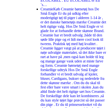
ECOLABEL . EU ECOLABEL er Eu
´s…
Creamie
Køb Creamie børnetøj hos De
Små Engle Er du på udkig efter
moderigtigt tøj til piger i alderen 1-14 år ,
er det danske børnetøjs mærke Creamie det
helt rigtige valg. Hos De Små Engle er vi
glade for at forhandle dette skønne Brand.
Creamie har et bredt udvalg ,både til den
søde lille pige og et lidt mere cool look til
tweens. Praktisk tøj med høj kvalitet .
Creamie ligger vægt på at producere tøjet i
nøje udvalgte materialer, så det ikke bare er
rart at have på ,men også kan holde til leg
og mange gange vask uden at miste farve
og form. Creamie børnetøj med mange
forskellige udtryk Hos De Små Engle
forhandler vi et bredt udvalg af kjoler,
bluser, Cardigans, bukser og nederdele fra
dette skønne mærke . Om du du skal til
fest eller bare være smart i skolen ,kan du
altid finde det helt rigtige sæt hos Creamie.
De forskellige dele kan let kombineres ,så
du kan style tøjet lige præcist så det passer
din pige . Er du til prinsesselooket vil du