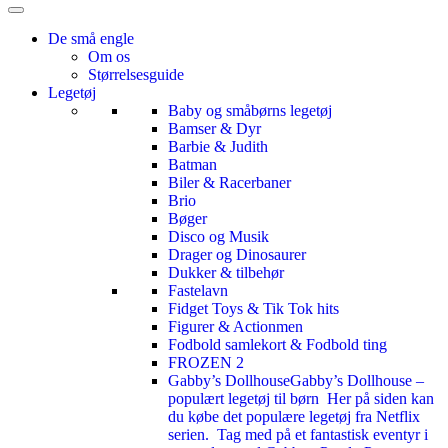
De små engle
Om os
Størrelsesguide
Legetøj
Baby og småbørns legetøj
Bamser & Dyr
Barbie & Judith
Batman
Biler & Racerbaner
Brio
Bøger
Disco og Musik
Drager og Dinosaurer
Dukker & tilbehør
Fastelavn
Fidget Toys & Tik Tok hits
Figurer & Actionmen
Fodbold samlekort & Fodbold ting
FROZEN 2
Gabby’s Dollhouse
Gabby’s Dollhouse –
populært legetøj til børn Her på siden kan
du købe det populære legetøj fra Netflix
serien. Tag med på et fantastisk eventyr i