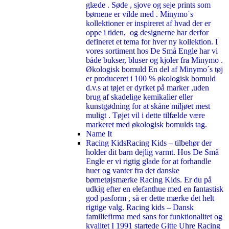
glæde . Søde , sjove og seje prints som
børnene er vilde med . Minymo´s
kollektioner er inspireret af hvad der er
oppe i tiden, og designerne har derfor
defineret et tema for hver ny kollektion. I
vores sortiment hos De Små Engle har vi
både bukser, bluser og kjoler fra Minymo .
Økologisk bomuld En del af Minymo´s tøj
er produceret i 100 % økologisk bomuld
d.v.s at tøjet er dyrket på marker ,uden
brug af skadelige kemikalier eller
kunstgødning for at skåne miljøet mest
muligt . Tøjet vil i dette tilfælde være
markeret med økologisk bomulds tag.
Name It
Racing Kids
Racing Kids – tilbehør der
holder dit barn dejlig varmt. Hos De Små
Engle er vi rigtig glade for at forhandle
huer og vanter fra det danske
børnetøjsmærke Racing Kids. Er du på
udkig efter en elefanthue med en fantastisk
god pasform , så er dette mærke det helt
rigtige valg. Racing kids – Dansk
familiefirma med sans for funktionalitet og
kvalitet I 1991 startede Gitte Uhre Racing