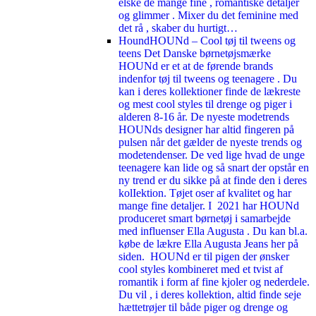
elske de mange fine , romantiske detaljer
og glimmer . Mixer du det feminine med
det rå , skaber du hurtigt…
Hound
HOUNd – Cool tøj til tweens og
teens Det Danske børnetøjsmærke
HOUNd er et at de førende brands
indenfor tøj til tweens og teenagere . Du
kan i deres kollektioner finde de lækreste
og mest cool styles til drenge og piger i
alderen 8-16 år. De nyeste modetrends
HOUNds designer har altid fingeren på
pulsen når det gælder de nyeste trends og
modetendenser. De ved lige hvad de unge
teenagere kan lide og så snart der opstår en
ny trend er du sikke på at finde den i deres
kolIektion. Tøjet oser af kvalitet og har
mange fine detaljer. I 2021 har HOUNd
produceret smart børnetøj i samarbejde
med influenser Ella Augusta . Du kan bl.a.
købe de lækre Ella Augusta Jeans her på
siden. HOUNd er til pigen der ønsker
cool styles kombineret med et tvist af
romantik i form af fine kjoler og nederdele.
Du vil , i deres kollektion, altid finde seje
hættetrøjer til både piger og drenge og