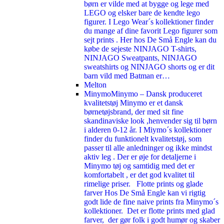
børn er vilde med at bygge og lege med
LEGO og elsker bare de kendte lego
figurer. I Lego Wear´s kollektioner finder
du mange af dine favorit Lego figurer som
sejt prints . Her hos De Små Engle kan du
købe de sejeste NINJAGO T-shirts,
NINJAGO Sweatpants, NINJAGO
sweatshirts og NINJAGO shorts og er dit
barn vild med Batman er…
Melton
Minymo
Minymo – Dansk produceret
kvalitetstøj Minymo er et dansk
børnetøjsbrand, der med sit fine
skandinaviske look ,henvender sig til børn
i alderen 0-12 år. I Miymo´s kollektioner
finder du funktionelt kvalitetstøj, som
passer til alle anledninger og ikke mindst
aktiv leg . Der er øje for detaljerne i
Minymo tøj og samtidig med det er
komfortabelt , er det god kvalitet til
rimelige priser. Flotte prints og glade
farver Hos De Små Engle kan vi rigtig
godt lide de fine naive prints fra Minymo´s
kollektioner. Det er flotte prints med glad
farver, der gør folk i godt humør og skaber