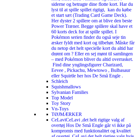
siderne og betragte dine flotte kort. Har du
lyst til at spille spillet rigtigt, kan du købe
et start sæt (Trading Card Game Deck).
Her dyster 2 spillere om at blive den beste
Power Træner. Begge spillere skal have et
60 korts deck for at spille spillet. I
Pokémon serien finder du også seje tin
æsker fyldt med kort og tilbehør. Måske får
du netop det helt specielle kort du altid har
drømt om ? Eller en sej mønt til samlingen
– med Pokémon bliver du altid overrasket.
Find dine ynglingsfigurer Charizard,
Eevee , Pickachu, Mewtowo , Bulbasaur
eller Squirtle her hos De Små Engle .
Schleich
Squishmallows
Sylvanian Families
Top Model
Toy Story
Vn-Toys
TØJMÆRKER
CeLavi
CeLavi ,det helt rigtige valg af
overtøj Hos De Små Engle går vi ikke på
kompromis med funktionalitet og kvalitet
af overtøj. CeLavi det helt rigtige valg hvis