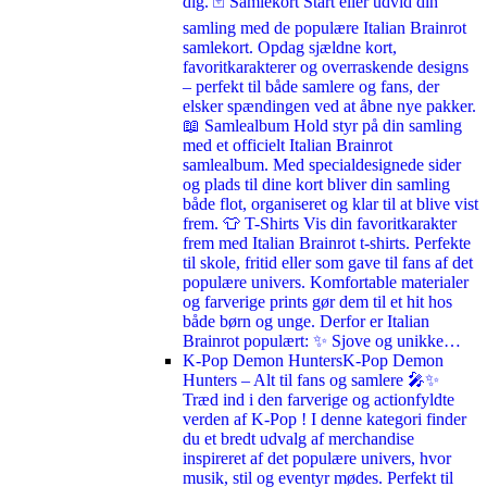
dig. 🃏 Samlekort Start eller udvid din
samling med de populære Italian Brainrot
samlekort. Opdag sjældne kort,
favoritkarakterer og overraskende designs
– perfekt til både samlere og fans, der
elsker spændingen ved at åbne nye pakker.
📖 Samlealbum Hold styr på din samling
med et officielt Italian Brainrot
samlealbum. Med specialdesignede sider
og plads til dine kort bliver din samling
både flot, organiseret og klar til at blive vist
frem. 👕 T-Shirts Vis din favoritkarakter
frem med Italian Brainrot t-shirts. Perfekte
til skole, fritid eller som gave til fans af det
populære univers. Komfortable materialer
og farverige prints gør dem til et hit hos
både børn og unge. Derfor er Italian
Brainrot populært: ✨ Sjove og unikke…
K-Pop Demon Hunters
K-Pop Demon
Hunters – Alt til fans og samlere 🎤✨
Træd ind i den farverige og actionfyldte
verden af K-Pop ! I denne kategori finder
du et bredt udvalg af merchandise
inspireret af det populære univers, hvor
musik, stil og eventyr mødes. Perfekt til