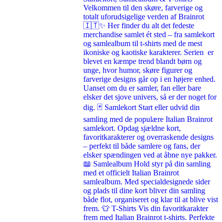
Velkommen til den skøre, farverige og
totalt uforudsigelige verden af Brainrot
🇮🇹✨ Her finder du alt det fedeste
merchandise samlet ét sted – fra samlekort
og samlealbum til t-shirts med de mest
ikoniske og kaotiske karakterer. Serien er
blevet en kæmpe trend blandt børn og
unge, hvor humor, skøre figurer og
farverige designs går op i en højere enhed.
Uanset om du er samler, fan eller bare
elsker det sjove univers, så er der noget for
dig. 🃏 Samlekort Start eller udvid din
samling med de populære Italian Brainrot
samlekort. Opdag sjældne kort,
favoritkarakterer og overraskende designs
– perfekt til både samlere og fans, der
elsker spændingen ved at åbne nye pakker.
📖 Samlealbum Hold styr på din samling
med et officielt Italian Brainrot
samlealbum. Med specialdesignede sider
og plads til dine kort bliver din samling
både flot, organiseret og klar til at blive vist
frem. 👕 T-Shirts Vis din favoritkarakter
frem med Italian Brainrot t-shirts. Perfekte