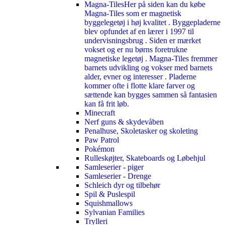
Magna-Tiles
Her på siden kan du købe
Magna-Tiles som er magnetisk
byggelegetøj i høj kvalitet . Byggepladerne
blev opfundet af en lærer i 1997 til
undervisningsbrug . Siden er mærket
vokset og er nu børns foretrukne
magnetiske legetøj . Magna-Tiles fremmer
barnets udvikling og vokser med barnets
alder, evner og interesser . Pladerne
kommer ofte i flotte klare farver og
sættende kan bygges sammen så fantasien
kan få frit løb.
Minecraft
Nerf guns & skydevåben
Penalhuse, Skoletasker og skoleting
Paw Patrol
Pokémon
Rulleskøjter, Skateboards og Løbehjul
Samleserier - piger
Samleserier - Drenge
Schleich dyr og tilbehør
Spil & Puslespil
Squishmallows
Sylvanian Families
Trylleri