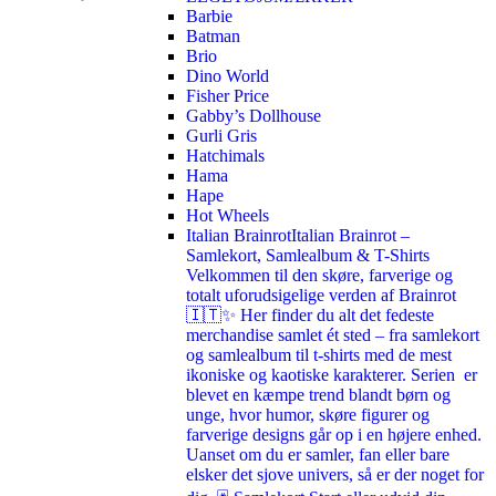
Barbie
Batman
Brio
Dino World
Fisher Price
Gabby’s Dollhouse
Gurli Gris
Hatchimals
Hama
Hape
Hot Wheels
Italian Brainrot
Italian Brainrot –
Samlekort, Samlealbum & T-Shirts
Velkommen til den skøre, farverige og
totalt uforudsigelige verden af Brainrot
🇮🇹✨ Her finder du alt det fedeste
merchandise samlet ét sted – fra samlekort
og samlealbum til t-shirts med de mest
ikoniske og kaotiske karakterer. Serien er
blevet en kæmpe trend blandt børn og
unge, hvor humor, skøre figurer og
farverige designs går op i en højere enhed.
Uanset om du er samler, fan eller bare
elsker det sjove univers, så er der noget for