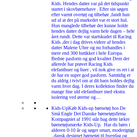
Kids. Hendes datter var på det tidspunkt
startet i skovbørnehave . Efter sin søgen
efter varmt overtøj og tilbehør ,fandt hun
ud af at der på markedet var et stort hul.
Hun manglede tilbehør der kunne holde
hendes datter dejlig varm hele dagen – hele
året rundt. Dette var startskudet til Racing
Kids ,der i dag drives videre af hendes
datter Malene Uhre og nu forhandles i
mere end 300 butikker i hele Europa.
Bedste pasform og god kvalitet Dem der
allerede har prøvet Racing Kids
elefanthuer og huer , vil nok give os ret i at
de har en super god pasform. Samtidig er
du aldrig i tvivl om at dit barn holdes dejlig
varm hver dag. I deres kollektion finder du
mange fine uld elefanthuer med ekstra
isolering ved ørerne og…
Kids-Up
Køb Kids-up børnetøj hos De
Små Engle Det Danske børnetøjsfirma
Kompagniet af 1991 står bag dette lækre
børnetøjsmærke Kids-Up. Har du børn i
alderen 0-10 år og søger smart, moderigtigt
, dansk designet børnetøj til hverdag og