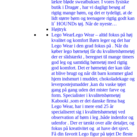
lækre bløde sweatbukser. I vores fysiske
butik i Dragør , har vi dagligt besøg af
rigtig mange børn, og det er tydeligt, at de
lidt større børn og teenagere rigtig godt kan
li´ HOUNDs tøj. Når de nyeste…
Højtryk
Lego Wear
Lego Wear – altid fokus på høj
kvalitet og komfort Børn leger og det har
Lego Wear i den grad fokus på . Når du
køber lego børnetøj får du kvalitetsbørnetøj
der er slidstærkt , beregnet til mange timers
god leg og samtidig børnetøj med rigtig
god komfort. Det er børnetøj der kan tåle
at blive brugt og når dit barn kommer glad
hjem indsmurt i mudder, chokoladekage og
leverpostejsmadder ,kan du vaske tøjet
gang på gang uden det mister farve og
form. Specialister i kvalitetsbørnetøj
Kabooki ,som er det danske firma bag
Lego Wear, har i mere end 25 år
specialiseret sig i kvalitetsbørnetøj ved
observation af børn i leg ,både indenfor og
udenfor . Der er tænkt over alle detaljer, og
fokus på kreativitet og at have det sjovt.
Få din favorit Lego figur på tøjet De fleste