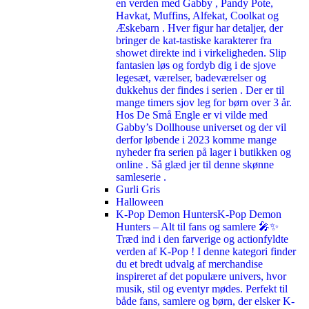
en verden med Gabby , Pandy Pote,
Havkat, Muffins, Alfekat, Coolkat og
Æskebarn . Hver figur har detaljer, der
bringer de kat-tastiske karakterer fra
showet direkte ind i virkeligheden. Slip
fantasien løs og fordyb dig i de sjove
legesæt, værelser, badeværelser og
dukkehus der findes i serien . Der er til
mange timers sjov leg for børn over 3 år.
Hos De Små Engle er vi vilde med
Gabby’s Dollhouse universet og der vil
derfor løbende i 2023 komme mange
nyheder fra serien på lager i butikken og
online . Så glæd jer til denne skønne
samleserie .
Gurli Gris
Halloween
K-Pop Demon Hunters
K-Pop Demon
Hunters – Alt til fans og samlere 🎤✨
Træd ind i den farverige og actionfyldte
verden af K-Pop ! I denne kategori finder
du et bredt udvalg af merchandise
inspireret af det populære univers, hvor
musik, stil og eventyr mødes. Perfekt til
både fans, samlere og børn, der elsker K-