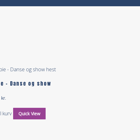
ie – Danse og show
5
kr.
il kurv
Quick View