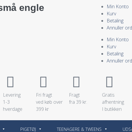
små engle
Min Konto
Kurv
Betaling
Annuller or
Min Konto
Kurv
Betaling
Annuller or
Levering
Fri fragt
Fragt
Gratis
1-3
ved køb over
fra 39 kr.
afhentning
hverdage
399 kr
I butikken
PIGETØJ
TEENAGERE & TWEENS
UDS