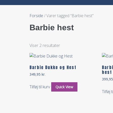
Forside
/ Varer tagged “Barbie hest”
Barbie hest
Viser 2 resultater
Barbie Dukke og Hest
Barb
hest
349,95
kr.
399,9
Tilføj til kurv
Quick View
Tilføj t