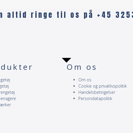
n altid ringe til os på +45 32
odukter
Om os
getøj
Om os
getøj
Cookie og privatlivspolitik
rengetøj
Handelsbetingelser
eenagere
Persondatapolitik
ærker