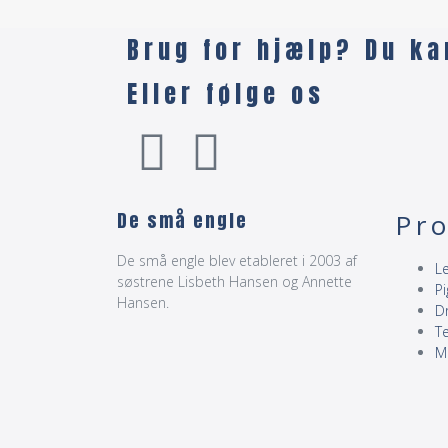
Brug for hjælp? Du ka
Eller følge os
De små engle
Pr
De små engle blev etableret i 2003 af
Le
søstrene Lisbeth Hansen og Annette
Pi
Hansen.
D
T
M