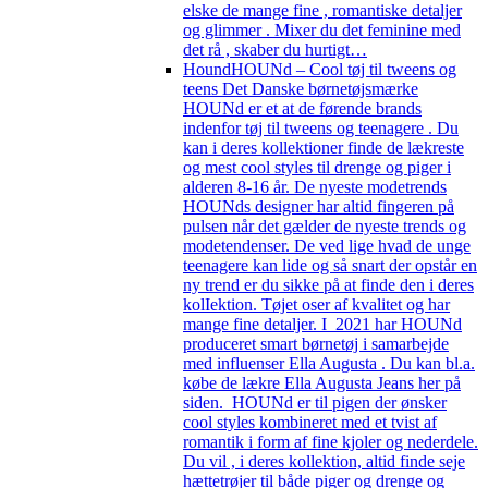
elske de mange fine , romantiske detaljer
og glimmer . Mixer du det feminine med
det rå , skaber du hurtigt…
Hound
HOUNd – Cool tøj til tweens og
teens Det Danske børnetøjsmærke
HOUNd er et at de førende brands
indenfor tøj til tweens og teenagere . Du
kan i deres kollektioner finde de lækreste
og mest cool styles til drenge og piger i
alderen 8-16 år. De nyeste modetrends
HOUNds designer har altid fingeren på
pulsen når det gælder de nyeste trends og
modetendenser. De ved lige hvad de unge
teenagere kan lide og så snart der opstår en
ny trend er du sikke på at finde den i deres
kolIektion. Tøjet oser af kvalitet og har
mange fine detaljer. I 2021 har HOUNd
produceret smart børnetøj i samarbejde
med influenser Ella Augusta . Du kan bl.a.
købe de lækre Ella Augusta Jeans her på
siden. HOUNd er til pigen der ønsker
cool styles kombineret med et tvist af
romantik i form af fine kjoler og nederdele.
Du vil , i deres kollektion, altid finde seje
hættetrøjer til både piger og drenge og