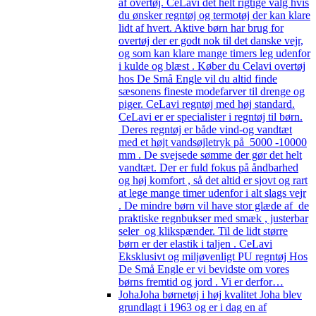
af overtøj. CeLavi det helt rigtige valg hvis
du ønsker regntøj og termotøj der kan klare
lidt af hvert. Aktive børn har brug for
overtøj der er godt nok til det danske vejr,
og som kan klare mange timers leg udenfor
i kulde og blæst . Køber du Celavi overtøj
hos De Små Engle vil du altid finde
sæsonens fineste modefarver til drenge og
piger. CeLavi regntøj med høj standard.
CeLavi er er specialister i regntøj til børn.
Deres regntøj er både vind-og vandtæt
med et højt vandsøjletryk på 5000 -10000
mm . De svejsede sømme der gør det helt
vandtæt. Der er fuld fokus på åndbarhed
og høj komfort , så det altid er sjovt og rart
at lege mange timer udenfor i alt slags vejr
. De mindre børn vil have stor glæde af de
praktiske regnbukser med smæk , justerbar
seler og klikspænder. Til de lidt større
børn er der elastik i taljen . CeLavi
Eksklusivt og miljøvenligt PU regntøj Hos
De Små Engle er vi bevidste om vores
børns fremtid og jord . Vi er derfor…
Joha
Joha børnetøj i høj kvalitet Joha blev
grundlagt i 1963 og er i dag en af