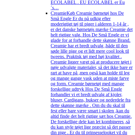
ECOLABEL . EU ECOLABEL er Eu
´s…
Creamie
Køb Creamie børnetøj hos De
Små Engle Er du på udkig efter
moderigtigt tøj til piger i alderen 1-14 år ,
er det danske børnetøjs mærke Creamie det
helt rigtige valg. Hos De Små Engle er vi
glade for at forhandle dette skønne Brand.
Creamie har et bredt udvalg ,både til den
søde lille pige og et lidt mere cool look til
tweens. Praktisk tøj med høj kvalitet .
Creamie ligger vægt på at producere tøjet i
nøje udvalgte materialer, så det ikke bare er
rart at have på ,men også kan holde til leg
og mange gange vask uden at miste farve
og form. Creamie børnetøj med mange
forskellige udtryk Hos De Små Engle
forhandler vi et bredt udvalg af kjoler,
bluser, Cardigans, bukser og nederdele fra
dette skønne mærke . Om du du skal til
fest eller bare være smart i skolen ,kan du
altid finde det helt rigtige sæt hos Creamie.
De forskellige dele kan let kombineres ,så
du kan style tøjet lige præcist så det passer
din pige . Er du til prinsesselooket vil du