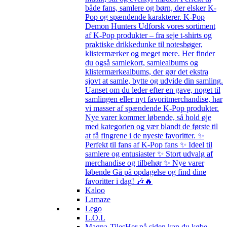
både fans, samlere og børn, der elsker K-
Pop og spændende karakterer. K-Pop
Demon Hunters Udforsk vores sortiment
af K-Pop produkter – fra seje t-shirts og
praktiske drikkedunke til notesbøger,
klistermærker og meget mere. Her finder
du også samlekort, samlealbums og
klistermærkealbums, der gør det ekstra
sjovt at samle, bytte og udvide din samling.
Uanset om du leder efter en gave, noget til
samlingen eller nyt favoritmerchandise, har
vi masser af spændende K-Pop produkter.
Nye varer kommer løbende, så hold øje
med kategorien og vær blandt de første til
at få fingrene i de nyeste favoritter. ✨
Perfekt til fans af K-Pop fans ✨ Ideel til
samlere og entusiaster ✨ Stort udvalg af
merchandise og tilbehør ✨ Nye varer
løbende Gå på opdagelse og find dine
favoritter i dag! 🎶🔥
Kaloo
Lamaze
Lego
L.O.L
Magna-Tiles
Her på siden kan du købe