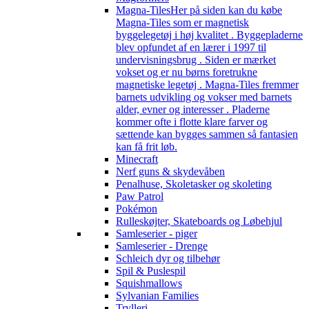
Magna-Tiles
Her på siden kan du købe
Magna-Tiles som er magnetisk
byggelegetøj i høj kvalitet . Byggepladerne
blev opfundet af en lærer i 1997 til
undervisningsbrug . Siden er mærket
vokset og er nu børns foretrukne
magnetiske legetøj . Magna-Tiles fremmer
barnets udvikling og vokser med barnets
alder, evner og interesser . Pladerne
kommer ofte i flotte klare farver og
sættende kan bygges sammen så fantasien
kan få frit løb.
Minecraft
Nerf guns & skydevåben
Penalhuse, Skoletasker og skoleting
Paw Patrol
Pokémon
Rulleskøjter, Skateboards og Løbehjul
Samleserier - piger
Samleserier - Drenge
Schleich dyr og tilbehør
Spil & Puslespil
Squishmallows
Sylvanian Families
Trylleri