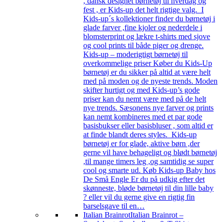
, dansk designet børnetøj til hverdag og
fest , er Kids-up det helt rigtige valg. I
Kids-up´s kollektioner finder du børnetøj i
glade farver ,fine kjoler og nederdele i
blomsterprint og lækre t-shirts med sjove
og cool prints til både piger og drenge.
Kids-up – moderigtigt børnetøj til
overkommelige priser Køber du Kids-Up
børnetøj er du sikker på altid at være helt
med på moden og de nyeste trends. Moden
skifter hurtigt og med Kids-up’s gode
priser kan du nemt være med på de helt
nye trends. Sæsonens nye farver og prints
kan nemt kombineres med et par gode
basisbukser eller basisbluser , som altid er
at finde blandt deres styles. Kids-up
børnetøj er for glade, aktive børn ,der
gerne vil have behageligt og blødt børnetøj
,til mange timers leg ,og samtidig se super
cool og smarte ud. Køb Kids-up Baby hos
De Små Engle Er du på udkig efter det
skønneste, bløde børnetøj til din lille baby
? eller vil du gerne give en rigtig fin
barselsgave til en…
Italian Brainrot
Italian Brainrot –