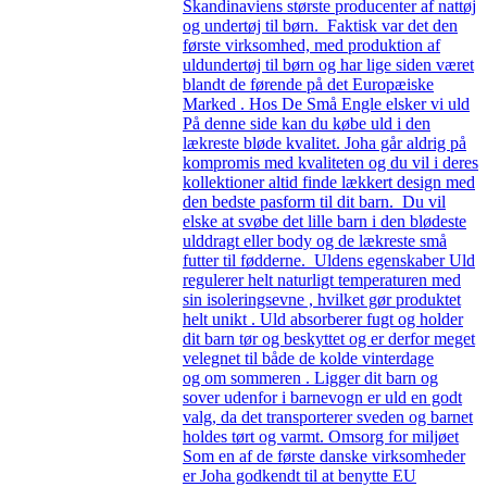
Skandinaviens største producenter af nattøj
og undertøj til børn. Faktisk var det den
første virksomhed, med produktion af
uldundertøj til børn og har lige siden været
blandt de førende på det Europæiske
Marked . Hos De Små Engle elsker vi uld
På denne side kan du købe uld i den
lækreste bløde kvalitet. Joha går aldrig på
kompromis med kvaliteten og du vil i deres
kollektioner altid finde lækkert design med
den bedste pasform til dit barn. Du vil
elske at svøbe det lille barn i den blødeste
ulddragt eller body og de lækreste små
futter til fødderne. Uldens egenskaber Uld
regulerer helt naturligt temperaturen med
sin isoleringsevne , hvilket gør produktet
helt unikt . Uld absorberer fugt og holder
dit barn tør og beskyttet og er derfor meget
velegnet til både de kolde vinterdage
og om sommeren . Ligger dit barn og
sover udenfor i barnevogn er uld en godt
valg, da det transporterer sveden og barnet
holdes tørt og varmt. Omsorg for miljøet
Som en af de første danske virksomheder
er Joha godkendt til at benytte EU