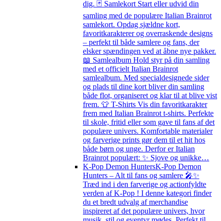
dig. 🃏 Samlekort Start eller udvid din
samling med de populære Italian Brainrot
samlekort. Opdag sjældne kort,
favoritkarakterer og overraskende designs
– perfekt til både samlere og fans, der
elsker spændingen ved at åbne nye pakker.
📖 Samlealbum Hold styr på din samling
med et officielt Italian Brainrot
samlealbum. Med specialdesignede sider
og plads til dine kort bliver din samling
både flot, organiseret og klar til at blive vist
frem. 👕 T-Shirts Vis din favoritkarakter
frem med Italian Brainrot t-shirts. Perfekte
til skole, fritid eller som gave til fans af det
populære univers. Komfortable materialer
og farverige prints gør dem til et hit hos
både børn og unge. Derfor er Italian
Brainrot populært: ✨ Sjove og unikke…
K-Pop Demon Hunters
K-Pop Demon
Hunters – Alt til fans og samlere 🎤✨
Træd ind i den farverige og actionfyldte
verden af K-Pop ! I denne kategori finder
du et bredt udvalg af merchandise
inspireret af det populære univers, hvor
musik, stil og eventyr mødes. Perfekt til