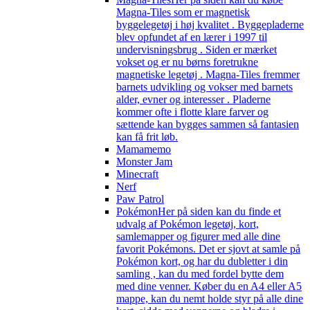
Magna-Tiles som er magnetisk
byggelegetøj i høj kvalitet . Byggepladerne
blev opfundet af en lærer i 1997 til
undervisningsbrug . Siden er mærket
vokset og er nu børns foretrukne
magnetiske legetøj . Magna-Tiles fremmer
barnets udvikling og vokser med barnets
alder, evner og interesser . Pladerne
kommer ofte i flotte klare farver og
sættende kan bygges sammen så fantasien
kan få frit løb.
Mamamemo
Monster Jam
Minecraft
Nerf
Paw Patrol
Pokémon
Her på siden kan du finde et
udvalg af Pokémon legetøj, kort,
samlemapper og figurer med alle dine
favorit Pokémons. Det er sjovt at samle på
Pokémon kort, og har du dubletter i din
samling , kan du med fordel bytte dem
med dine venner. Køber du en A4 eller A5
mappe, kan du nemt holde styr på alle dine