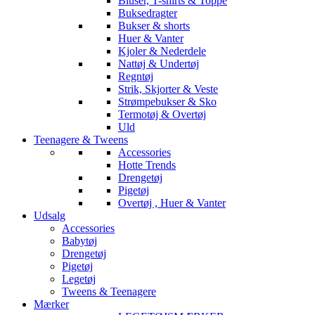
Bluser, T-shirts & Toppe
Buksedragter
Bukser & shorts
Huer & Vanter
Kjoler & Nederdele
Nattøj & Undertøj
Regntøj
Strik, Skjorter & Veste
Strømpebukser & Sko
Termotøj & Overtøj
Uld
Teenagere & Tweens
Accessories
Hotte Trends
Drengetøj
Pigetøj
Overtøj , Huer & Vanter
Udsalg
Accessories
Babytøj
Drengetøj
Pigetøj
Legetøj
Tweens & Teenagere
Mærker