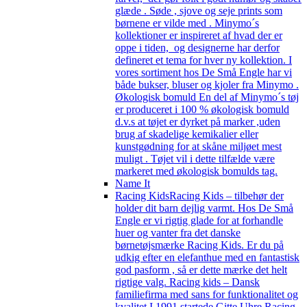
glæde . Søde , sjove og seje prints som
børnene er vilde med . Minymo´s
kollektioner er inspireret af hvad der er
oppe i tiden, og designerne har derfor
defineret et tema for hver ny kollektion. I
vores sortiment hos De Små Engle har vi
både bukser, bluser og kjoler fra Minymo .
Økologisk bomuld En del af Minymo´s tøj
er produceret i 100 % økologisk bomuld
d.v.s at tøjet er dyrket på marker ,uden
brug af skadelige kemikalier eller
kunstgødning for at skåne miljøet mest
muligt . Tøjet vil i dette tilfælde være
markeret med økologisk bomulds tag.
Name It
Racing Kids
Racing Kids – tilbehør der
holder dit barn dejlig varmt. Hos De Små
Engle er vi rigtig glade for at forhandle
huer og vanter fra det danske
børnetøjsmærke Racing Kids. Er du på
udkig efter en elefanthue med en fantastisk
god pasform , så er dette mærke det helt
rigtige valg. Racing kids – Dansk
familiefirma med sans for funktionalitet og
kvalitet I 1991 startede Gitte Uhre Racing