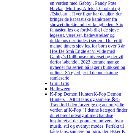
en verden med Gabby , Pandy Pote,
Havkat, Muffins, Alfekat, Coolkat og
Æskebarn . Hver figur har detaljer, der
bringer de kat-tastiske karakterer fra
showet direkte ind i virkeligheden. Slip
fantasien løs og fordyb dig i de sjove
legesæt, værelser, badeværelser og
dukkehus der findes i serien . Der er til
mange timers sjov leg for børn over 3 år.
Hos De Små Engle er vi vilde med
Gabby’s Dollhouse universet og der vil
derfor løbende i 2023 komme mange
nyheder fra serien på lager i butikken og
online . Så glæd jer til denne skønne
samleserie .
Gurli Gris
Halloween
K-Pop Demon Hunters
K-Pop Demon
Hunters – Alt til fans og samlere 🎤✨
Træd ind i den farverige og actionfyldte
verden af K-Pop ! I denne kategori finder
du et bredt udvalg af merchandise
inspireret af det populære univers, hvor
musik, stil og eventyr mødes. Perfekt til
både fans, samlere og børn, der elsker K-