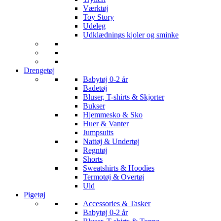
Værktøj
Toy Story
Udeleg
Udklædnings kjoler og sminke
Drengetøj
Babytøj 0-2 år
Badetøj
Bluser, T-shirts & Skjorter
Bukser
Hjemmesko & Sko
Huer & Vanter
Jumpsuits
Nattøj & Undertøj
Regntøj
Shorts
Sweatshirts & Hoodies
Termotøj & Overtøj
Uld
Pigetøj
Accessories & Tasker
Babytøj 0-2 år