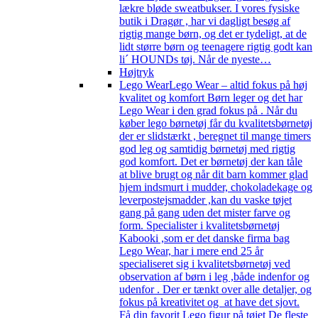
lækre bløde sweatbukser. I vores fysiske
butik i Dragør , har vi dagligt besøg af
rigtig mange børn, og det er tydeligt, at de
lidt større børn og teenagere rigtig godt kan
li´ HOUNDs tøj. Når de nyeste…
Højtryk
Lego Wear
Lego Wear – altid fokus på høj
kvalitet og komfort Børn leger og det har
Lego Wear i den grad fokus på . Når du
køber lego børnetøj får du kvalitetsbørnetøj
der er slidstærkt , beregnet til mange timers
god leg og samtidig børnetøj med rigtig
god komfort. Det er børnetøj der kan tåle
at blive brugt og når dit barn kommer glad
hjem indsmurt i mudder, chokoladekage og
leverpostejsmadder ,kan du vaske tøjet
gang på gang uden det mister farve og
form. Specialister i kvalitetsbørnetøj
Kabooki ,som er det danske firma bag
Lego Wear, har i mere end 25 år
specialiseret sig i kvalitetsbørnetøj ved
observation af børn i leg ,både indenfor og
udenfor . Der er tænkt over alle detaljer, og
fokus på kreativitet og at have det sjovt.
Få din favorit Lego figur på tøjet De fleste