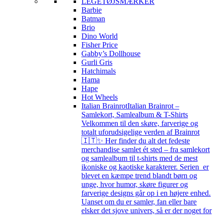
LEGETØJSMÆRKER
Barbie
Batman
Brio
Dino World
Fisher Price
Gabby’s Dollhouse
Gurli Gris
Hatchimals
Hama
Hape
Hot Wheels
Italian Brainrot
Italian Brainrot –
Samlekort, Samlealbum & T-Shirts
Velkommen til den skøre, farverige og
totalt uforudsigelige verden af Brainrot
🇮🇹✨ Her finder du alt det fedeste
merchandise samlet ét sted – fra samlekort
og samlealbum til t-shirts med de mest
ikoniske og kaotiske karakterer. Serien er
blevet en kæmpe trend blandt børn og
unge, hvor humor, skøre figurer og
farverige designs går op i en højere enhed.
Uanset om du er samler, fan eller bare
elsker det sjove univers, så er der noget for