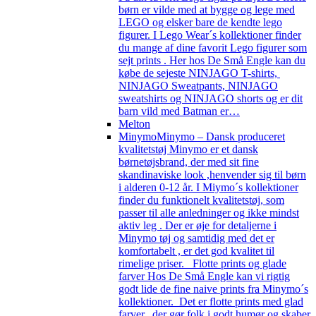
børn er vilde med at bygge og lege med
LEGO og elsker bare de kendte lego
figurer. I Lego Wear´s kollektioner finder
du mange af dine favorit Lego figurer som
sejt prints . Her hos De Små Engle kan du
købe de sejeste NINJAGO T-shirts,
NINJAGO Sweatpants, NINJAGO
sweatshirts og NINJAGO shorts og er dit
barn vild med Batman er…
Melton
Minymo
Minymo – Dansk produceret
kvalitetstøj Minymo er et dansk
børnetøjsbrand, der med sit fine
skandinaviske look ,henvender sig til børn
i alderen 0-12 år. I Miymo´s kollektioner
finder du funktionelt kvalitetstøj, som
passer til alle anledninger og ikke mindst
aktiv leg . Der er øje for detaljerne i
Minymo tøj og samtidig med det er
komfortabelt , er det god kvalitet til
rimelige priser. Flotte prints og glade
farver Hos De Små Engle kan vi rigtig
godt lide de fine naive prints fra Minymo´s
kollektioner. Det er flotte prints med glad
farver, der gør folk i godt humør og skaber