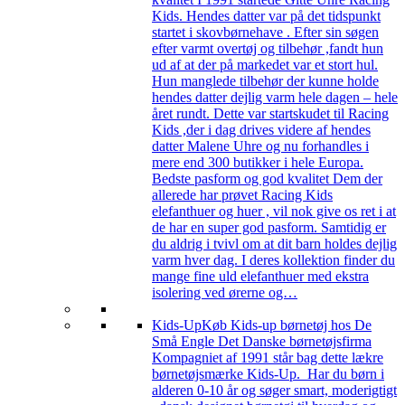
Kids. Hendes datter var på det tidspunkt
startet i skovbørnehave . Efter sin søgen
efter varmt overtøj og tilbehør ,fandt hun
ud af at der på markedet var et stort hul.
Hun manglede tilbehør der kunne holde
hendes datter dejlig varm hele dagen – hele
året rundt. Dette var startskudet til Racing
Kids ,der i dag drives videre af hendes
datter Malene Uhre og nu forhandles i
mere end 300 butikker i hele Europa.
Bedste pasform og god kvalitet Dem der
allerede har prøvet Racing Kids
elefanthuer og huer , vil nok give os ret i at
de har en super god pasform. Samtidig er
du aldrig i tvivl om at dit barn holdes dejlig
varm hver dag. I deres kollektion finder du
mange fine uld elefanthuer med ekstra
isolering ved ørerne og…
Kids-Up
Køb Kids-up børnetøj hos De
Små Engle Det Danske børnetøjsfirma
Kompagniet af 1991 står bag dette lækre
børnetøjsmærke Kids-Up. Har du børn i
alderen 0-10 år og søger smart, moderigtigt