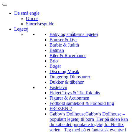
De små engle
Om os
Størrelsesguide
Legetøj
Baby og småbørns legetøj
Bamser & Dyr
Barbie & Judith
Batman
Biler & Racerbaner
Brio
Bøger
Disco og Musik
Drager og Dinosaurer
Dukker & tilbehør
Fastelavn
Fidget Toys & Tik Tok hits
Figurer & Actionmen
Fodbold samlekort & Fodbold ting
FROZEN 2
Gabby’s Dollhouse
Gabby’s Dollhouse –
populært legetøj til børn Her på siden kan
du købe det populære legetøj fra Netflix
serien. Tag med på et fantastisk eventyr i