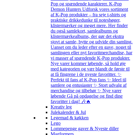
Pop og spændende karakterer. K-Pop
Demon Hunters Udforsk vores sortiment
af K-Pop produkter – fra seje t-shirts og
praktiske drikkedunke til notesbøger,
klistermærker og meget mere. Her finder
du også samlekort, samlealbums og
klistermærkealbums, der gør det ekstra
sjovt at samle, bytte og udvide din samling.
Uanset om du leder efter en gave, noget til
samlingen eller nyt favoritmerchandise, har
vi masser af spændende K-Pop produkter.
Nye varer kommer løbende, så hold øje
med kategorien og vær blandt de første til
at få fingrene i de nyeste favoritter. ✨
Perfekt til fans af K-Pop fans ✨ Ideel til
samlere og entusiaster ✨ Stort udvalg af
merchandise og tilbehør ✨ Nye varer
løbende Gå på opdagelse og find dine
favoritter i dag! 🎶🔥
Kreativ leg
Julekalender & Jul
Legemad & køkken
Lego
Lommepenge gaver & Nyeste diller
Magformers