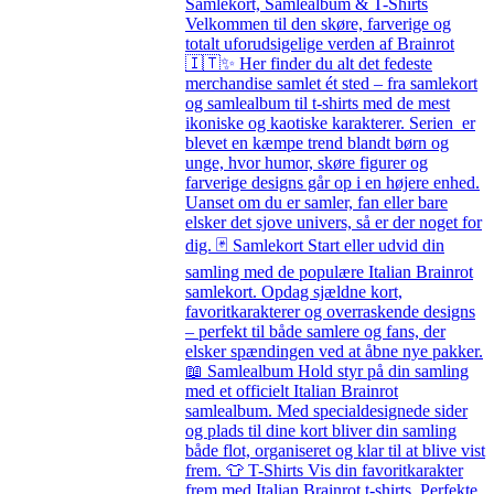
Samlekort, Samlealbum & T-Shirts
Velkommen til den skøre, farverige og
totalt uforudsigelige verden af Brainrot
🇮🇹✨ Her finder du alt det fedeste
merchandise samlet ét sted – fra samlekort
og samlealbum til t-shirts med de mest
ikoniske og kaotiske karakterer. Serien er
blevet en kæmpe trend blandt børn og
unge, hvor humor, skøre figurer og
farverige designs går op i en højere enhed.
Uanset om du er samler, fan eller bare
elsker det sjove univers, så er der noget for
dig. 🃏 Samlekort Start eller udvid din
samling med de populære Italian Brainrot
samlekort. Opdag sjældne kort,
favoritkarakterer og overraskende designs
– perfekt til både samlere og fans, der
elsker spændingen ved at åbne nye pakker.
📖 Samlealbum Hold styr på din samling
med et officielt Italian Brainrot
samlealbum. Med specialdesignede sider
og plads til dine kort bliver din samling
både flot, organiseret og klar til at blive vist
frem. 👕 T-Shirts Vis din favoritkarakter
frem med Italian Brainrot t-shirts. Perfekte