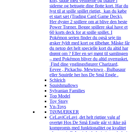
kort, sidde med vennerne og bladre i
siderne og betragte dine flotte kort. Har du
lyst til at spille spillet rigtigt, kan du købe
et start sæt (Trading Card Game Deck).
Her dyster 2 spillere om at blive den beste
Power Træner. Begge spillere skal have et
60 korts deck for at spille spillet. I
Pokémon serien finder du også seje tin
æsker fyldt med kort og tilbehør. Måske får
du netop det helt specielle kort du altid har
drømt om ? Eller en sej mønt til samlingen
– med Pokémon bliver du altid overrasket.
Find dine ynglingsfigurer Charizard,
Eevee , Pickachu, Mewtowo , Bulbasaur
eller Squirtle her hos De Små Engle .
Schleich
Squishmallows
Sylvanian Families
Top Model
Toy Story
Vn-Toys
TØJMÆRKER
CeLavi
CeLavi ,det helt rigtige valg af
overtøj Hos De Små Engle går vi ikke på
kompromis med funktionalitet og kvalitet