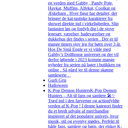
en verden med Gabby , Pandy Pote,
Havkat, Muffins, Alfekat, Coolkat og
Æskebarn . Hver figur har detaljer, der
bringer de kat-tastiske karakterer fra
showet direkte ind i virkeligheden. Slip
fantasien løs og fordyb dig i de sjove
legesæt, værelser, badeværelser og
dukkehus der findes i serien . Der er til
mange timers sjov leg for børn over 3 år.
Hos De Små Engle er vi vilde med
Gabby’s Dollhouse universet og der vil
derfor løbende i 2023 komme mange
nyheder fra serien på lager i butikken og
online . Så glæd jer til denne skønne
samleserie .
Gurli Gris
Halloween
K-Pop Demon Hunters
K-Pop Demon
Hunters – Alt til fans og samlere 🎤✨
Træd ind i den farverige og actionfyldte
verden af K-Pop ! I denne kategori finder
du et bredt udvalg af merchandise
inspireret af det populære univers, hvor
musik, stil og eventyr mødes. Perfekt til
både fans, samlere og børn, der elsker K-