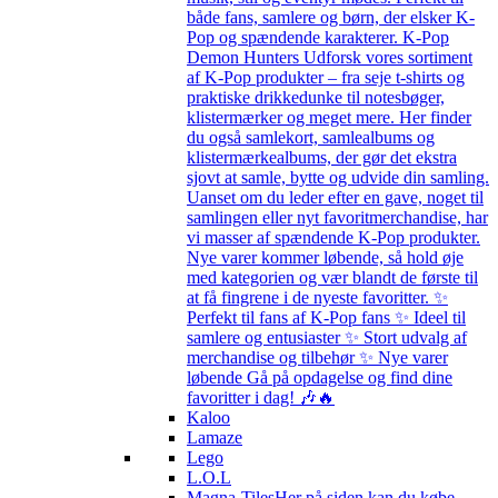
både fans, samlere og børn, der elsker K-
Pop og spændende karakterer. K-Pop
Demon Hunters Udforsk vores sortiment
af K-Pop produkter – fra seje t-shirts og
praktiske drikkedunke til notesbøger,
klistermærker og meget mere. Her finder
du også samlekort, samlealbums og
klistermærkealbums, der gør det ekstra
sjovt at samle, bytte og udvide din samling.
Uanset om du leder efter en gave, noget til
samlingen eller nyt favoritmerchandise, har
vi masser af spændende K-Pop produkter.
Nye varer kommer løbende, så hold øje
med kategorien og vær blandt de første til
at få fingrene i de nyeste favoritter. ✨
Perfekt til fans af K-Pop fans ✨ Ideel til
samlere og entusiaster ✨ Stort udvalg af
merchandise og tilbehør ✨ Nye varer
løbende Gå på opdagelse og find dine
favoritter i dag! 🎶🔥
Kaloo
Lamaze
Lego
L.O.L
Magna-Tiles
Her på siden kan du købe