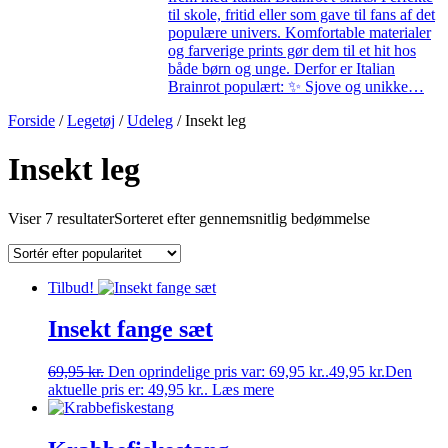
til skole, fritid eller som gave til fans af det
populære univers. Komfortable materialer
og farverige prints gør dem til et hit hos
både børn og unge. Derfor er Italian
Brainrot populært: ✨ Sjove og unikke…
Forside
/
Legetøj
/
Udeleg
/ Insekt leg
Insekt leg
Viser 7 resultater
Sorteret efter gennemsnitlig bedømmelse
Tilbud!
Insekt fange sæt
69,95
kr.
Den oprindelige pris var: 69,95 kr..
49,95
kr.
Den
aktuelle pris er: 49,95 kr..
Læs mere