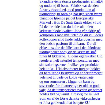
Skandinaviens største producenter af nattøj
og undertøj til børn. Faktisk var det den
første virksomhed, med produktion af
uldundertøj til børn og har lige siden været
blandt de førende på det Europæiske
Marked . Hos De Små Engle elsker vi uld
På denne side kan du købe uld i den
lækreste bløde kvalitet. Joha går aldrig på
kompromis med kvaliteten og du vil i deres
kollektioner altid finde lækkert design med
den bedste pasform til dit barn. Du vil
elske at svøbe det lille barn i den blødeste
ulddragt eller body og de lækreste små
futter til fødderne. Uldens egenskaber Uld
regulerer helt naturligt temperaturen med
sin isoleringsevne , hvilket gør produktet
helt unikt . Uld absorberer fugt og holder
dit barn tør og beskyttet og er derfor meget
velegnet til både de kolde vinterdage
og om sommeren . Ligger dit barn og
sover udenfor i barnevogn er uld en godt
valg, da det transporterer sveden og barnet
holdes tørt og varmt. Omsorg for miljøet
Som en af de første danske virksomheder
er Joha godkendt til at benytte EU