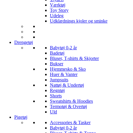
Værktøj
Toy Story
Udeleg
Udklædnings kjoler og sminke
Drengetøj
Babytøj 0-2 år
Badetøj
Bluser, T-shirts & Skjorter
Bukser
Hjemmesko & Sko
Huer & Vanter
Jumpsuits
Nattøj & Undertøj
Regntøj
Shorts
Sweatshirts & Hoodies
Termotøj & Overtøj
Uld
Pigetøj
Accessories & Tasker
Babytøj 0-2 år