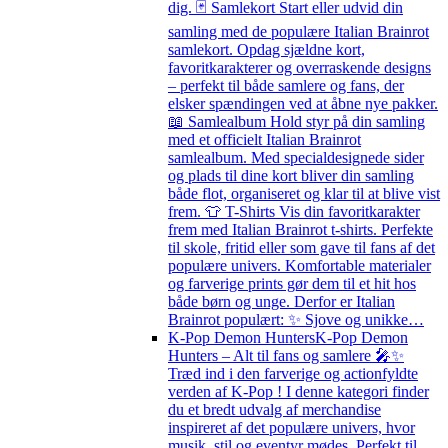
dig. 🃏 Samlekort Start eller udvid din
samling med de populære Italian Brainrot
samlekort. Opdag sjældne kort,
favoritkarakterer og overraskende designs
– perfekt til både samlere og fans, der
elsker spændingen ved at åbne nye pakker.
📖 Samlealbum Hold styr på din samling
med et officielt Italian Brainrot
samlealbum. Med specialdesignede sider
og plads til dine kort bliver din samling
både flot, organiseret og klar til at blive vist
frem. 👕 T-Shirts Vis din favoritkarakter
frem med Italian Brainrot t-shirts. Perfekte
til skole, fritid eller som gave til fans af det
populære univers. Komfortable materialer
og farverige prints gør dem til et hit hos
både børn og unge. Derfor er Italian
Brainrot populært: ✨ Sjove og unikke…
K-Pop Demon Hunters
K-Pop Demon
Hunters – Alt til fans og samlere 🎤✨
Træd ind i den farverige og actionfyldte
verden af K-Pop ! I denne kategori finder
du et bredt udvalg af merchandise
inspireret af det populære univers, hvor
musik, stil og eventyr mødes. Perfekt til