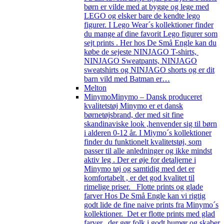
børn er vilde med at bygge og lege med
LEGO og elsker bare de kendte lego
figurer. I Lego Wear´s kollektioner finder
du mange af dine favorit Lego figurer som
sejt prints . Her hos De Små Engle kan du
købe de sejeste NINJAGO T-shirts,
NINJAGO Sweatpants, NINJAGO
sweatshirts og NINJAGO shorts og er dit
barn vild med Batman er…
Melton
Minymo
Minymo – Dansk produceret
kvalitetstøj Minymo er et dansk
børnetøjsbrand, der med sit fine
skandinaviske look ,henvender sig til børn
i alderen 0-12 år. I Miymo´s kollektioner
finder du funktionelt kvalitetstøj, som
passer til alle anledninger og ikke mindst
aktiv leg . Der er øje for detaljerne i
Minymo tøj og samtidig med det er
komfortabelt , er det god kvalitet til
rimelige priser. Flotte prints og glade
farver Hos De Små Engle kan vi rigtig
godt lide de fine naive prints fra Minymo´s
kollektioner. Det er flotte prints med glad
farver, der gør folk i godt humør og skaber