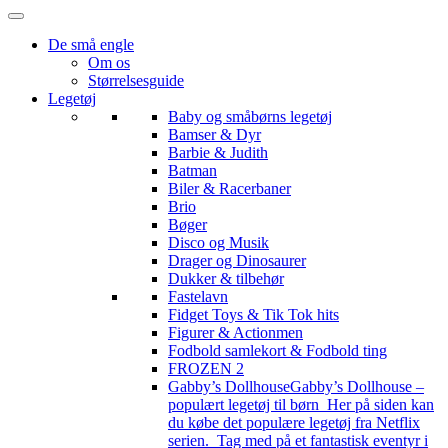
De små engle
Om os
Størrelsesguide
Legetøj
Baby og småbørns legetøj
Bamser & Dyr
Barbie & Judith
Batman
Biler & Racerbaner
Brio
Bøger
Disco og Musik
Drager og Dinosaurer
Dukker & tilbehør
Fastelavn
Fidget Toys & Tik Tok hits
Figurer & Actionmen
Fodbold samlekort & Fodbold ting
FROZEN 2
Gabby’s Dollhouse
Gabby’s Dollhouse –
populært legetøj til børn Her på siden kan
du købe det populære legetøj fra Netflix
serien. Tag med på et fantastisk eventyr i