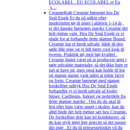
ECOLABEL . EU ECOLABEL er Eu
´s…
Creamie
Køb Creamie børnetøj hos De
Små Engle Er du på udkig efter
moderigtigt tøj til piger i alderen 1-14 år ,
er det danske børnetøjs mærke Creamie det
helt rigtige valg. Hos De Små Engle er vi
glade for at forhandle dette skønne Brand.
Creamie har et bredt udvalg ,både til den
søde lille pige og et lidt mere cool look til
tweens. Praktisk tøj med høj kvalitet .
Creamie ligger vægt på at producere tøjet i
nøje udvalgte materialer, så det ikke bare er
rart at have på ,men også kan holde til leg
og mange gange vask uden at miste farve
og form. Creamie børnetøj med mange
forskellige udtryk Hos De Små Engle
forhandler vi et bredt udvalg af kjoler,
bluser, Cardigans, bukser og nederdele fra
dette skønne mærke . Om du du skal til
fest eller bare være smart i skolen ,kan du
altid finde det helt rigtige sæt hos Creamie.
De forskellige dele kan let kombineres ,så
du kan style tøjet lige præcist så det passer
din pige . Er du til prinsesselooket vil du