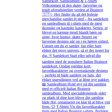
Samlekort, Samlealbum & T-Shirts
Velkommen til den skøre, farverige og
totalt uforudsigelige verden af Brainrot
🇮🇹✨ Her finder du alt det fedeste
merchandise samlet ét sted – fra samlekort
og samlealbum til t-shirts med de mest
ikoniske og kaotiske karakterer. Serien er
blevet en kæmpe trend blandt børn og
unge, hvor humor, skøre figurer og
farverige designs går op i en højere enhed.
Uanset om du er samler, fan eller bare
elsker det sjove univers, så er der noget for
dig. 🃏 Samlekort Start eller udvid din
samling med de populære Italian Brainrot
samlekort. Opdag sjældne kort,
favoritkarakterer og overraskende designs
– perfekt til både samlere og fans, der
elsker spændingen ved at åbne nye pakker.
📖 Samlealbum Hold styr på din samling
med et officielt Italian Brainrot
samlealbum. Med specialdesignede sider
og plads til dine kort bliver din samling
både flot, organiseret og klar til at blive vist
frem. 👕 T-Shirts Vis din favoritkarakter
frem med Italian Brainrot t-shirts. Perfekte