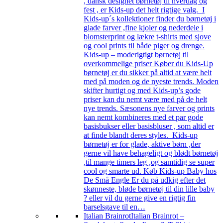
, dansk designet børnetøj til hverdag og
fest , er Kids-up det helt rigtige valg. I
Kids-up´s kollektioner finder du børnetøj i
glade farver ,fine kjoler og nederdele i
blomsterprint og lækre t-shirts med sjove
og cool prints til både piger og drenge.
Kids-up – moderigtigt børnetøj til
overkommelige priser Køber du Kids-Up
børnetøj er du sikker på altid at være helt
med på moden og de nyeste trends. Moden
skifter hurtigt og med Kids-up’s gode
priser kan du nemt være med på de helt
nye trends. Sæsonens nye farver og prints
kan nemt kombineres med et par gode
basisbukser eller basisbluser , som altid er
at finde blandt deres styles. Kids-up
børnetøj er for glade, aktive børn ,der
gerne vil have behageligt og blødt børnetøj
,til mange timers leg ,og samtidig se super
cool og smarte ud. Køb Kids-up Baby hos
De Små Engle Er du på udkig efter det
skønneste, bløde børnetøj til din lille baby
? eller vil du gerne give en rigtig fin
barselsgave til en…
Italian Brainrot
Italian Brainrot –