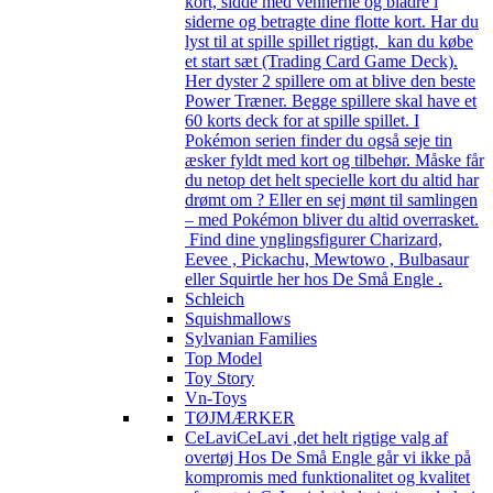
kort, sidde med vennerne og bladre i
siderne og betragte dine flotte kort. Har du
lyst til at spille spillet rigtigt, kan du købe
et start sæt (Trading Card Game Deck).
Her dyster 2 spillere om at blive den beste
Power Træner. Begge spillere skal have et
60 korts deck for at spille spillet. I
Pokémon serien finder du også seje tin
æsker fyldt med kort og tilbehør. Måske får
du netop det helt specielle kort du altid har
drømt om ? Eller en sej mønt til samlingen
– med Pokémon bliver du altid overrasket.
Find dine ynglingsfigurer Charizard,
Eevee , Pickachu, Mewtowo , Bulbasaur
eller Squirtle her hos De Små Engle .
Schleich
Squishmallows
Sylvanian Families
Top Model
Toy Story
Vn-Toys
TØJMÆRKER
CeLavi
CeLavi ,det helt rigtige valg af
overtøj Hos De Små Engle går vi ikke på
kompromis med funktionalitet og kvalitet