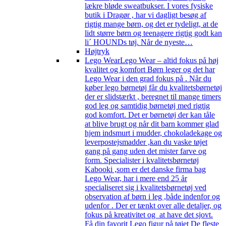
lækre bløde sweatbukser. I vores fysiske
butik i Dragør , har vi dagligt besøg af
rigtig mange børn, og det er tydeligt, at de
lidt større børn og teenagere rigtig godt kan
li´ HOUNDs tøj. Når de nyeste…
Højtryk
Lego Wear
Lego Wear – altid fokus på høj
kvalitet og komfort Børn leger og det har
Lego Wear i den grad fokus på . Når du
køber lego børnetøj får du kvalitetsbørnetøj
der er slidstærkt , beregnet til mange timers
god leg og samtidig børnetøj med rigtig
god komfort. Det er børnetøj der kan tåle
at blive brugt og når dit barn kommer glad
hjem indsmurt i mudder, chokoladekage og
leverpostejsmadder ,kan du vaske tøjet
gang på gang uden det mister farve og
form. Specialister i kvalitetsbørnetøj
Kabooki ,som er det danske firma bag
Lego Wear, har i mere end 25 år
specialiseret sig i kvalitetsbørnetøj ved
observation af børn i leg ,både indenfor og
udenfor . Der er tænkt over alle detaljer, og
fokus på kreativitet og at have det sjovt.
Få din favorit Lego figur på tøjet De fleste