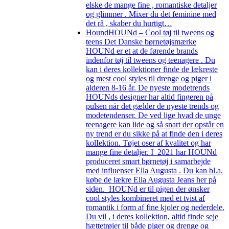
elske de mange fine , romantiske detaljer
og glimmer . Mixer du det feminine med
det rå , skaber du hurtigt…
Hound
HOUNd – Cool tøj til tweens og
teens Det Danske børnetøjsmærke
HOUNd er et at de førende brands
indenfor tøj til tweens og teenagere . Du
kan i deres kollektioner finde de lækreste
og mest cool styles til drenge og piger i
alderen 8-16 år. De nyeste modetrends
HOUNds designer har altid fingeren på
pulsen når det gælder de nyeste trends og
modetendenser. De ved lige hvad de unge
teenagere kan lide og så snart der opstår en
ny trend er du sikke på at finde den i deres
kolIektion. Tøjet oser af kvalitet og har
mange fine detaljer. I 2021 har HOUNd
produceret smart børnetøj i samarbejde
med influenser Ella Augusta . Du kan bl.a.
købe de lækre Ella Augusta Jeans her på
siden. HOUNd er til pigen der ønsker
cool styles kombineret med et tvist af
romantik i form af fine kjoler og nederdele.
Du vil , i deres kollektion, altid finde seje
hættetrøjer til både piger og drenge og