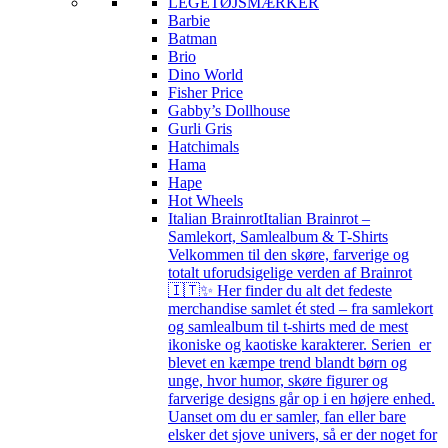
LEGETØJSMÆRKER
Barbie
Batman
Brio
Dino World
Fisher Price
Gabby’s Dollhouse
Gurli Gris
Hatchimals
Hama
Hape
Hot Wheels
Italian Brainrot
Italian Brainrot –
Samlekort, Samlealbum & T-Shirts
Velkommen til den skøre, farverige og
totalt uforudsigelige verden af Brainrot
🇮🇹✨ Her finder du alt det fedeste
merchandise samlet ét sted – fra samlekort
og samlealbum til t-shirts med de mest
ikoniske og kaotiske karakterer. Serien er
blevet en kæmpe trend blandt børn og
unge, hvor humor, skøre figurer og
farverige designs går op i en højere enhed.
Uanset om du er samler, fan eller bare
elsker det sjove univers, så er der noget for