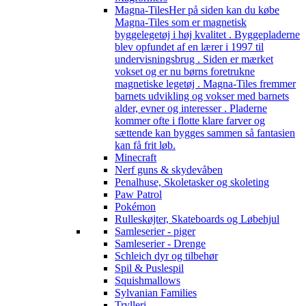
Magna-Tiles
Her på siden kan du købe
Magna-Tiles som er magnetisk
byggelegetøj i høj kvalitet . Byggepladerne
blev opfundet af en lærer i 1997 til
undervisningsbrug . Siden er mærket
vokset og er nu børns foretrukne
magnetiske legetøj . Magna-Tiles fremmer
barnets udvikling og vokser med barnets
alder, evner og interesser . Pladerne
kommer ofte i flotte klare farver og
sættende kan bygges sammen så fantasien
kan få frit løb.
Minecraft
Nerf guns & skydevåben
Penalhuse, Skoletasker og skoleting
Paw Patrol
Pokémon
Rulleskøjter, Skateboards og Løbehjul
Samleserier - piger
Samleserier - Drenge
Schleich dyr og tilbehør
Spil & Puslespil
Squishmallows
Sylvanian Families
Trylleri