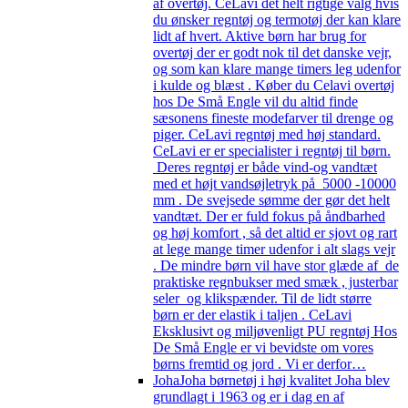
af overtøj. CeLavi det helt rigtige valg hvis
du ønsker regntøj og termotøj der kan klare
lidt af hvert. Aktive børn har brug for
overtøj der er godt nok til det danske vejr,
og som kan klare mange timers leg udenfor
i kulde og blæst . Køber du Celavi overtøj
hos De Små Engle vil du altid finde
sæsonens fineste modefarver til drenge og
piger. CeLavi regntøj med høj standard.
CeLavi er er specialister i regntøj til børn.
Deres regntøj er både vind-og vandtæt
med et højt vandsøjletryk på 5000 -10000
mm . De svejsede sømme der gør det helt
vandtæt. Der er fuld fokus på åndbarhed
og høj komfort , så det altid er sjovt og rart
at lege mange timer udenfor i alt slags vejr
. De mindre børn vil have stor glæde af de
praktiske regnbukser med smæk , justerbar
seler og klikspænder. Til de lidt større
børn er der elastik i taljen . CeLavi
Eksklusivt og miljøvenligt PU regntøj Hos
De Små Engle er vi bevidste om vores
børns fremtid og jord . Vi er derfor…
Joha
Joha børnetøj i høj kvalitet Joha blev
grundlagt i 1963 og er i dag en af