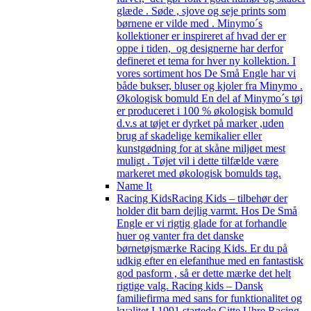
glæde . Søde , sjove og seje prints som
børnene er vilde med . Minymo´s
kollektioner er inspireret af hvad der er
oppe i tiden, og designerne har derfor
defineret et tema for hver ny kollektion. I
vores sortiment hos De Små Engle har vi
både bukser, bluser og kjoler fra Minymo .
Økologisk bomuld En del af Minymo´s tøj
er produceret i 100 % økologisk bomuld
d.v.s at tøjet er dyrket på marker ,uden
brug af skadelige kemikalier eller
kunstgødning for at skåne miljøet mest
muligt . Tøjet vil i dette tilfælde være
markeret med økologisk bomulds tag.
Name It
Racing Kids
Racing Kids – tilbehør der
holder dit barn dejlig varmt. Hos De Små
Engle er vi rigtig glade for at forhandle
huer og vanter fra det danske
børnetøjsmærke Racing Kids. Er du på
udkig efter en elefanthue med en fantastisk
god pasform , så er dette mærke det helt
rigtige valg. Racing kids – Dansk
familiefirma med sans for funktionalitet og
kvalitet I 1991 startede Gitte Uhre Racing