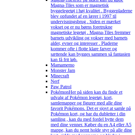
Magna-Tiles som er magnetisk
byggelegetøj i høj kvalitet . Byggepladerne
blev opfundet af en lærer i 1997 til
undervisningsbrug . Siden er mærket
vokset og er nu børns foretrukne
magnetiske legetøj . Magna-Tiles fremmer
barnets udvikling og vokser med barnets
alder, evner og interesser . Pladerne
kommer ofte i flotte klare farver og
sættende kan bygges sammen så fantasien
kan få frit løb.
Mamamemo
Monster Jam
Minecraft
Nerf
Paw Patrol
Pokémon
Her på siden kan du finde et
udvalg af Pokémon legetøj, kort,
samlemapper og figurer med alle dine
favorit Pokémons. Det er sjovt at samle på
Pokémon kort, og har du dubletter i din
samling , kan du med fordel bytte dem
med dine venner. Køber du en A4 eller A5
mappe, kan du nemt holde styr på alle dine