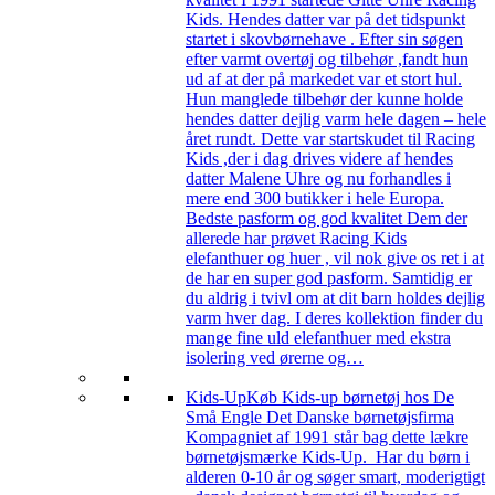
Kids. Hendes datter var på det tidspunkt
startet i skovbørnehave . Efter sin søgen
efter varmt overtøj og tilbehør ,fandt hun
ud af at der på markedet var et stort hul.
Hun manglede tilbehør der kunne holde
hendes datter dejlig varm hele dagen – hele
året rundt. Dette var startskudet til Racing
Kids ,der i dag drives videre af hendes
datter Malene Uhre og nu forhandles i
mere end 300 butikker i hele Europa.
Bedste pasform og god kvalitet Dem der
allerede har prøvet Racing Kids
elefanthuer og huer , vil nok give os ret i at
de har en super god pasform. Samtidig er
du aldrig i tvivl om at dit barn holdes dejlig
varm hver dag. I deres kollektion finder du
mange fine uld elefanthuer med ekstra
isolering ved ørerne og…
Kids-Up
Køb Kids-up børnetøj hos De
Små Engle Det Danske børnetøjsfirma
Kompagniet af 1991 står bag dette lækre
børnetøjsmærke Kids-Up. Har du børn i
alderen 0-10 år og søger smart, moderigtigt