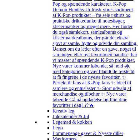
Pop og spændende karakterer. K-Pop
Demon Hunters Udforsk vores sortiment
af K-Pop produkter – fra seje t-shirts og
praktiske drikkedunke til notesbøger,
klistermærker og meget mere. Her finder
du også samlekort, samlealbums og
klistermærkealbums, der gør det ekstra
sjovt at samle, bytte og udvide din samling.
Uanset om du leder efter en gave, noget til
samlingen eller nyt favoritmerchandise, har
vi masser af spændende K-Pop produkter.
Nye varer kommer løbende, så hold øje
med kategorien og vær blandt de første til
at få fingrene i de nyeste favoritter. ✨
Perfekt til fans af K-Pop fans ✨ Ideel til
samlere og entusiaster ✨ Stort udvalg af
merchandise og tilbehør ✨ Nye varer
løbende Gå på opdagelse og find dine
favoritter i dag! 🎶🔥
Kreativ leg
Julekalender & Jul
Legemad & køkken
Lego
Lommepenge gaver & Nyeste diller
Magformers