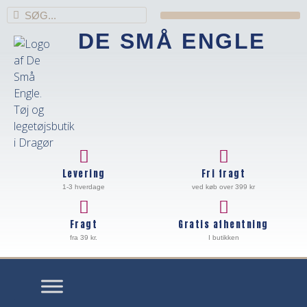
DE SMÅ ENGLE
Levering
Fri fragt
1-3 hverdage
ved køb over 399 kr
Fragt
Gratis afhentning
fra 39 kr.
I butikken