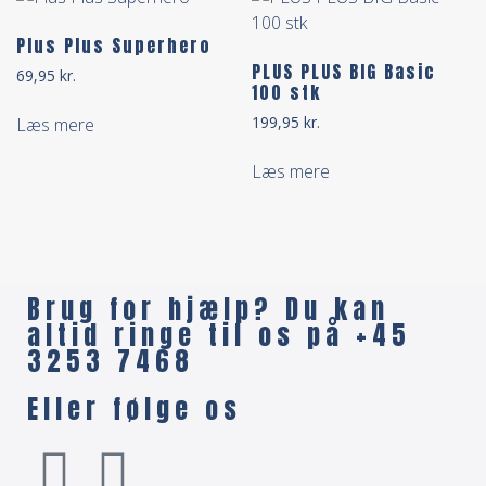
Plus Plus Superhero
PLUS PLUS BIG Basic
69,95
kr.
100 stk
199,95
kr.
Læs mere
Læs mere
Brug for hjælp? Du kan
altid ringe til os på +45
3253 7468
Eller følge os