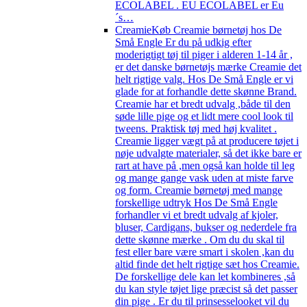
ECOLABEL . EU ECOLABEL er Eu
´s…
Creamie
Køb Creamie børnetøj hos De
Små Engle Er du på udkig efter
moderigtigt tøj til piger i alderen 1-14 år ,
er det danske børnetøjs mærke Creamie det
helt rigtige valg. Hos De Små Engle er vi
glade for at forhandle dette skønne Brand.
Creamie har et bredt udvalg ,både til den
søde lille pige og et lidt mere cool look til
tweens. Praktisk tøj med høj kvalitet .
Creamie ligger vægt på at producere tøjet i
nøje udvalgte materialer, så det ikke bare er
rart at have på ,men også kan holde til leg
og mange gange vask uden at miste farve
og form. Creamie børnetøj med mange
forskellige udtryk Hos De Små Engle
forhandler vi et bredt udvalg af kjoler,
bluser, Cardigans, bukser og nederdele fra
dette skønne mærke . Om du du skal til
fest eller bare være smart i skolen ,kan du
altid finde det helt rigtige sæt hos Creamie.
De forskellige dele kan let kombineres ,så
du kan style tøjet lige præcist så det passer
din pige . Er du til prinsesselooket vil du