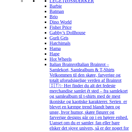
LEGETØJSMÆRKER
Barbie
Batman
Brio
Dino World
Fisher Price
Gabby’s Dollhouse
Gurli Gris
Hatchimals
Hama
Hape
Hot Wheels
Italian Brainrot
Italian Brainrot –
Samlekort, Samlealbum & T-Shirts
Velkommen til den skøre, farverige og
totalt uforudsigelige verden af Brainrot
🇮🇹✨ Her finder du alt det fedeste
merchandise samlet ét sted – fra samlekort
og samlealbum til t-shirts med de mest
ikoniske og kaotiske karakterer. Serien er
blevet en kæmpe trend blandt børn og
unge, hvor humor, skøre figurer og
farverige designs går op i en højere enhed.
Uanset om du er samler, fan eller bare
elsker det sjove univers, så er der noget for