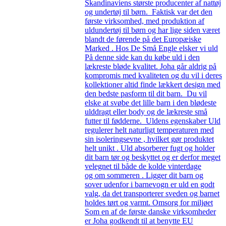
Skandinaviens største producenter af nattøj
og undertøj til børn. Faktisk var det den
første virksomhed, med produktion af
uldundertøj til børn og har lige siden været
blandt de førende på det Europæiske
Marked . Hos De Små Engle elsker vi uld
På denne side kan du købe uld i den
lækreste bløde kvalitet. Joha går aldrig på
kompromis med kvaliteten og du vil i deres
kollektioner altid finde lækkert design med
den bedste pasform til dit barn. Du vil
elske at svøbe det lille barn i den blødeste
ulddragt eller body og de lækreste små
futter til fødderne. Uldens egenskaber Uld
regulerer helt naturligt temperaturen med
sin isoleringsevne , hvilket gør produktet
helt unikt . Uld absorberer fugt og holder
dit barn tør og beskyttet og er derfor meget
velegnet til både de kolde vinterdage
og om sommeren . Ligger dit barn og
sover udenfor i barnevogn er uld en godt
valg, da det transporterer sveden og barnet
holdes tørt og varmt. Omsorg for miljøet
Som en af de første danske virksomheder
er Joha godkendt til at benytte EU