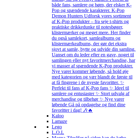
både fans, samlere og børn, der elsker K-
Pop og spændende karakterer. K-Pop
Demon Hunters Udforsk vores sortiment
af K-Pop produkter – fra seje t-shirts og
praktiske drikkedunke til notesbøger,
klistermærker og meget mere. Her finder
du også samlekort, samlealbums og
klistermærkealbums, der gør det ekstra
sjovt at samle, bytte og udvide din samling.
Uanset om du leder efter en gave, noget til
samlingen eller nyt favoritmerchandise, har
vi masser af spændende K-Pop produkter.
Nye varer kommer løbende, så hold øje
med kategorien og vær blandt de første til
at få fingrene i de nyeste favoritter. ✨
Perfekt til fans af K-Pop fans ✨ Ideel til
samlere og entusiaster ✨ Stort udvalg af
merchandise og tilbehør ✨ Nye varer
løbende Gå på opdagelse og find dine
favoritter i dag! 🎶🔥
Kaloo
Lamaze
Lego
L.O.L
Magna-Tiles
Her på siden kan du købe