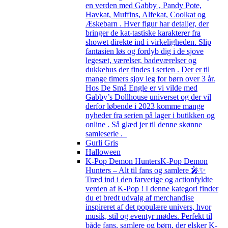
en verden med Gabby , Pandy Pote,
Havkat, Muffins, Alfekat, Coolkat og
Æskebarn . Hver figur har detaljer, der
bringer de kat-tastiske karakterer fra
showet direkte ind i virkeligheden. Slip
fantasien løs og fordyb dig i de sjove
legesæt, værelser, badeværelser og
dukkehus der findes i serien . Der er til
mange timers sjov leg for børn over 3 år.
Hos De Små Engle er vi vilde med
Gabby’s Dollhouse universet og der vil
derfor løbende i 2023 komme mange
nyheder fra serien på lager i butikken og
online . Så glæd jer til denne skønne
samleserie .
Gurli Gris
Halloween
K-Pop Demon Hunters
K-Pop Demon
Hunters – Alt til fans og samlere 🎤✨
Træd ind i den farverige og actionfyldte
verden af K-Pop ! I denne kategori finder
du et bredt udvalg af merchandise
inspireret af det populære univers, hvor
musik, stil og eventyr mødes. Perfekt til
både fans, samlere og børn, der elsker K-