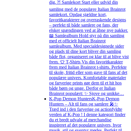
dig. 🃏 Samlekort Start eller udvid din
samling med de populære Italian Brainrot
samlekort. Opdag sjældne kort,
favoritkarakterer og overraskende designs
– perfekt til både samlere og fans, der
elsker spændingen ved at åbne nye pakker.
📖 Samlealbum Hold styr på din samling
med et officielt Italian Brainrot
samlealbum. Med specialdesignede sider
og plads til dine kort bliver din samling
både flot, organiseret og klar til at blive vist
frem. 👕 T-Shirts Vis din favoritkarakter
frem med Italian Brainrot t-shirts. Perfekte
til skole, fritid eller som gave til fans af det
populære univers. Komfortable materialer
og farverige prints gør dem til et hit hos
både børn og unge. Derfor er Italian
Brainrot populært: ✨ Sjove og unikke…
K-Pop Demon Hunters
K-Pop Demon
Hunters – Alt til fans og samlere 🎤✨
Træd ind i den farverige og actionfyldte
verden af K-Pop ! I denne kategori finder
du et bredt udvalg af merchandise
inspireret af det populære univers, hvor
musik, stil og eventyr mødes. Perfekt til