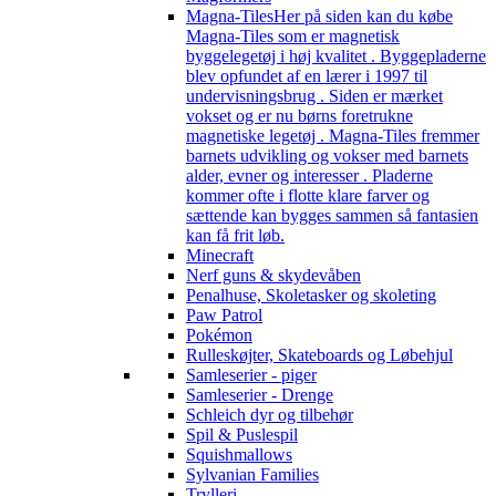
Magna-Tiles
Her på siden kan du købe
Magna-Tiles som er magnetisk
byggelegetøj i høj kvalitet . Byggepladerne
blev opfundet af en lærer i 1997 til
undervisningsbrug . Siden er mærket
vokset og er nu børns foretrukne
magnetiske legetøj . Magna-Tiles fremmer
barnets udvikling og vokser med barnets
alder, evner og interesser . Pladerne
kommer ofte i flotte klare farver og
sættende kan bygges sammen så fantasien
kan få frit løb.
Minecraft
Nerf guns & skydevåben
Penalhuse, Skoletasker og skoleting
Paw Patrol
Pokémon
Rulleskøjter, Skateboards og Løbehjul
Samleserier - piger
Samleserier - Drenge
Schleich dyr og tilbehør
Spil & Puslespil
Squishmallows
Sylvanian Families
Trylleri