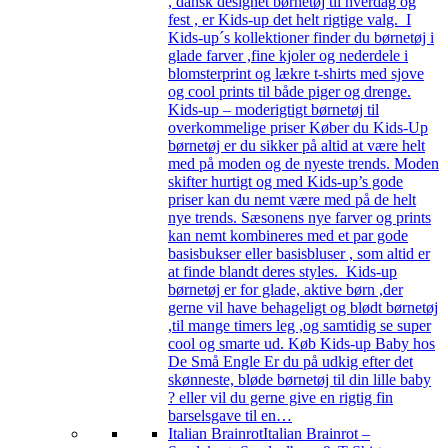
, dansk designet børnetøj til hverdag og
fest , er Kids-up det helt rigtige valg. I
Kids-up´s kollektioner finder du børnetøj i
glade farver ,fine kjoler og nederdele i
blomsterprint og lækre t-shirts med sjove
og cool prints til både piger og drenge.
Kids-up – moderigtigt børnetøj til
overkommelige priser Køber du Kids-Up
børnetøj er du sikker på altid at være helt
med på moden og de nyeste trends. Moden
skifter hurtigt og med Kids-up’s gode
priser kan du nemt være med på de helt
nye trends. Sæsonens nye farver og prints
kan nemt kombineres med et par gode
basisbukser eller basisbluser , som altid er
at finde blandt deres styles. Kids-up
børnetøj er for glade, aktive børn ,der
gerne vil have behageligt og blødt børnetøj
,til mange timers leg ,og samtidig se super
cool og smarte ud. Køb Kids-up Baby hos
De Små Engle Er du på udkig efter det
skønneste, bløde børnetøj til din lille baby
? eller vil du gerne give en rigtig fin
barselsgave til en…
Italian Brainrot
Italian Brainrot –