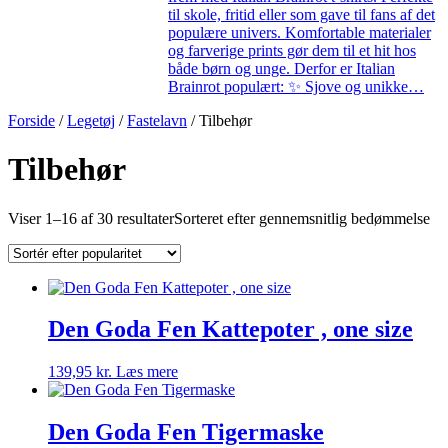
til skole, fritid eller som gave til fans af det
populære univers. Komfortable materialer
og farverige prints gør dem til et hit hos
både børn og unge. Derfor er Italian
Brainrot populært: ✨ Sjove og unikke…
Forside
/
Legetøj
/
Fastelavn
/ Tilbehør
Tilbehør
Viser 1–16 af 30 resultater
Sorteret efter gennemsnitlig bedømmelse
Den Goda Fen Kattepoter , one size
139,95
kr.
Læs mere
Den Goda Fen Tigermaske