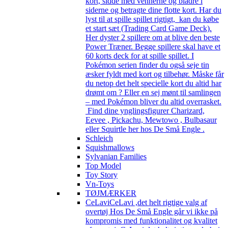
kort, sidde med vennerne og bladre i
siderne og betragte dine flotte kort. Har du
lyst til at spille spillet rigtigt, kan du købe
et start sæt (Trading Card Game Deck).
Her dyster 2 spillere om at blive den beste
Power Træner. Begge spillere skal have et
60 korts deck for at spille spillet. I
Pokémon serien finder du også seje tin
æsker fyldt med kort og tilbehør. Måske får
du netop det helt specielle kort du altid har
drømt om ? Eller en sej mønt til samlingen
– med Pokémon bliver du altid overrasket.
Find dine ynglingsfigurer Charizard,
Eevee , Pickachu, Mewtowo , Bulbasaur
eller Squirtle her hos De Små Engle .
Schleich
Squishmallows
Sylvanian Families
Top Model
Toy Story
Vn-Toys
TØJMÆRKER
CeLavi
CeLavi ,det helt rigtige valg af
overtøj Hos De Små Engle går vi ikke på
kompromis med funktionalitet og kvalitet