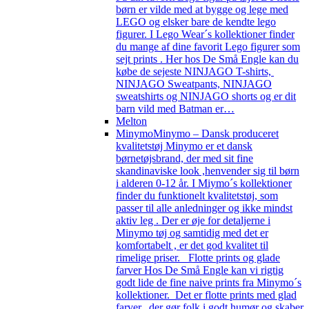
børn er vilde med at bygge og lege med
LEGO og elsker bare de kendte lego
figurer. I Lego Wear´s kollektioner finder
du mange af dine favorit Lego figurer som
sejt prints . Her hos De Små Engle kan du
købe de sejeste NINJAGO T-shirts,
NINJAGO Sweatpants, NINJAGO
sweatshirts og NINJAGO shorts og er dit
barn vild med Batman er…
Melton
Minymo
Minymo – Dansk produceret
kvalitetstøj Minymo er et dansk
børnetøjsbrand, der med sit fine
skandinaviske look ,henvender sig til børn
i alderen 0-12 år. I Miymo´s kollektioner
finder du funktionelt kvalitetstøj, som
passer til alle anledninger og ikke mindst
aktiv leg . Der er øje for detaljerne i
Minymo tøj og samtidig med det er
komfortabelt , er det god kvalitet til
rimelige priser. Flotte prints og glade
farver Hos De Små Engle kan vi rigtig
godt lide de fine naive prints fra Minymo´s
kollektioner. Det er flotte prints med glad
farver, der gør folk i godt humør og skaber