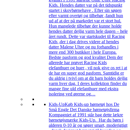
Kids. Hendes datter var på det tidspunkt
startet i skovbørnehave . Efter sin søgen
efter varmt overtøj og tilbehør ,fandt hun
ud af at der på markedet var et stort hul.
Hun manglede tilbehør der kunne holde
hendes datter dejlig varm hele dagen – hele
året rundt. Dette var startskudet til Racing
Kids ,der i dag drives videre af hendes
datter Malene Uhre og nu forhandles i
mere end 300 butikker i hele Europa.
Bedste pasform og god kvalitet Dem der
allerede har prøvet Racing Kids
elefanthuer og huer , vil nok give os ret i at
de har en super god pasform. Samtidig er
du aldrig i tvivl om at dit barn holdes dejlig
varm hver dag. I deres kollektion finder du
mange fine uld elefanthuer med ekstra
isolering ved ørerne og…
Kids-Up
Køb Kids-up børnetøj hos De
Små Engle Det Danske børnetøjsfirma
Kompagniet af 1991 står bag dette lækre
børnetøjsmærke Kids-Up. Har du børn i
alderen 0-10 år og søger smart, moderigtigt