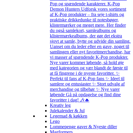
Pop og spændende karakterer. K-Pop
Demon Hunters Udforsk vores sortiment
af K-Pop produkter – fra seje t-shirts og
praktiske drikkedunke til notesbøger,
klistermærker og meget mere. Her finder
du også samlekort, samlealbums og
klistermærkealbums, der gør det ekstra
sjovt at samle, bytte og udvide din samling.
Uanset om du leder efter en gave, noget til
samlingen eller nyt favoritmerchandise, har
vi masser af spændende K-Pop produkter.
Nye varer kommer løbende, så hold øje
med kategorien og vær blandt de første til
at få fingrene i de nyeste favoritter. ✨
Perfekt til fans af K-Pop fans ✨ Ideel til
samlere og entusiaster ✨ Stort udvalg af
merchandise og tilbehør ✨ Nye varer
løbende Gå på opdagelse og find dine
favoritter i dag! 🎶🔥
Kreativ leg
Julekalender & Jul
Legemad & køkken
Lego
Lommepenge gaver & Nyeste diller
Magformers