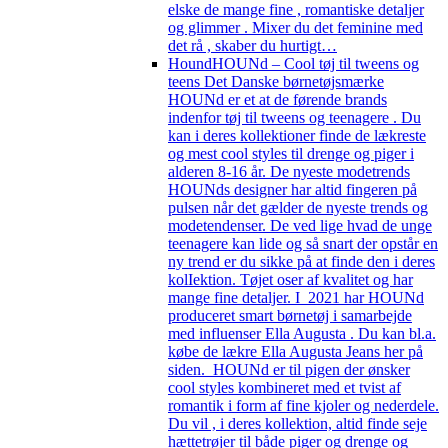
elske de mange fine , romantiske detaljer
og glimmer . Mixer du det feminine med
det rå , skaber du hurtigt…
Hound
HOUNd – Cool tøj til tweens og
teens Det Danske børnetøjsmærke
HOUNd er et at de førende brands
indenfor tøj til tweens og teenagere . Du
kan i deres kollektioner finde de lækreste
og mest cool styles til drenge og piger i
alderen 8-16 år. De nyeste modetrends
HOUNds designer har altid fingeren på
pulsen når det gælder de nyeste trends og
modetendenser. De ved lige hvad de unge
teenagere kan lide og så snart der opstår en
ny trend er du sikke på at finde den i deres
kolIektion. Tøjet oser af kvalitet og har
mange fine detaljer. I 2021 har HOUNd
produceret smart børnetøj i samarbejde
med influenser Ella Augusta . Du kan bl.a.
købe de lækre Ella Augusta Jeans her på
siden. HOUNd er til pigen der ønsker
cool styles kombineret med et tvist af
romantik i form af fine kjoler og nederdele.
Du vil , i deres kollektion, altid finde seje
hættetrøjer til både piger og drenge og