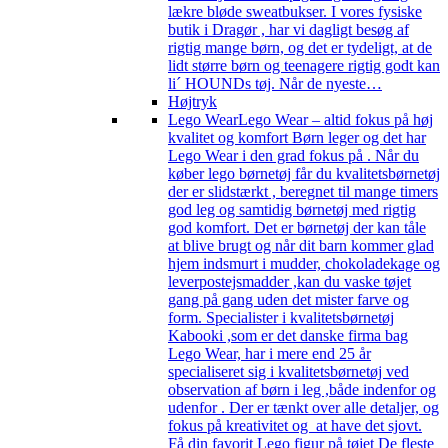
lækre bløde sweatbukser. I vores fysiske
butik i Dragør , har vi dagligt besøg af
rigtig mange børn, og det er tydeligt, at de
lidt større børn og teenagere rigtig godt kan
li´ HOUNDs tøj. Når de nyeste…
Højtryk
Lego Wear
Lego Wear – altid fokus på høj
kvalitet og komfort Børn leger og det har
Lego Wear i den grad fokus på . Når du
køber lego børnetøj får du kvalitetsbørnetøj
der er slidstærkt , beregnet til mange timers
god leg og samtidig børnetøj med rigtig
god komfort. Det er børnetøj der kan tåle
at blive brugt og når dit barn kommer glad
hjem indsmurt i mudder, chokoladekage og
leverpostejsmadder ,kan du vaske tøjet
gang på gang uden det mister farve og
form. Specialister i kvalitetsbørnetøj
Kabooki ,som er det danske firma bag
Lego Wear, har i mere end 25 år
specialiseret sig i kvalitetsbørnetøj ved
observation af børn i leg ,både indenfor og
udenfor . Der er tænkt over alle detaljer, og
fokus på kreativitet og at have det sjovt.
Få din favorit Lego figur på tøjet De fleste