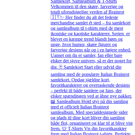
Samlekort, Samlealbum & T-Shirts
Velkommen til den skøre, farverige og
totalt uforudsigelige verden af Brainrot
🇮🇹✨ Her finder du alt det fedeste
merchandise samlet ét sted – fra samlekort
og samlealbum til t-shirts med de mest
ikoniske og kaotiske karakterer. Serien er
blevet en kæmpe trend blandt børn og
unge, hvor humor, skøre figurer og
farverige designs går op i en højere enhed.
Uanset om du er samler, fan eller bare
elsker det sjove univers, så er der noget for
dig. 🃏 Samlekort Start eller udvid din
samling med de populære Italian Brainrot
samlekort. Opdag sjældne kort,
favoritkarakterer og overraskende designs
– perfekt til både samlere og fans, der
elsker spændingen ved at åbne nye pakker.
📖 Samlealbum Hold styr på din samling
med et officielt Italian Brainrot
samlealbum. Med specialdesignede sider
og plads til dine kort bliver din samling
både flot, organiseret og klar til at blive vist
frem. 👕 T-Shirts Vis din favoritkarakter
frem med Italian Brainrot t-shirts. Perfekte