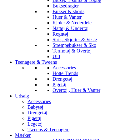
Bluser, T-shirts & Toppe
Buksedragter
Bukser & shorts
Huer & Vanter
Kjoler & Nederdele
Nattøj & Undertøj
Regntøj
Strik, Skjorter & Veste
Strømpebukser & Sko
Termotøj & Overtøj
Uld
Teenagere & Tweens
Accessories
Hotte Trends
Drengetøj
Pigetøj
Overtøj , Huer & Vanter
Udsalg
Accessories
Babytøj
Drengetøj
Pigetøj
Legetøj
Tweens & Teenagere
Mærker