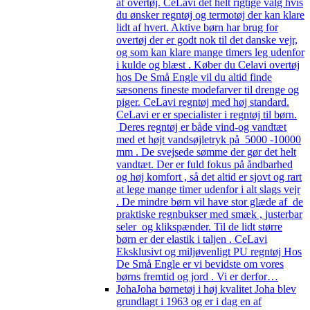
af overtøj. CeLavi det helt rigtige valg hvis
du ønsker regntøj og termotøj der kan klare
lidt af hvert. Aktive børn har brug for
overtøj der er godt nok til det danske vejr,
og som kan klare mange timers leg udenfor
i kulde og blæst . Køber du Celavi overtøj
hos De Små Engle vil du altid finde
sæsonens fineste modefarver til drenge og
piger. CeLavi regntøj med høj standard.
CeLavi er er specialister i regntøj til børn.
Deres regntøj er både vind-og vandtæt
med et højt vandsøjletryk på 5000 -10000
mm . De svejsede sømme der gør det helt
vandtæt. Der er fuld fokus på åndbarhed
og høj komfort , så det altid er sjovt og rart
at lege mange timer udenfor i alt slags vejr
. De mindre børn vil have stor glæde af de
praktiske regnbukser med smæk , justerbar
seler og klikspænder. Til de lidt større
børn er der elastik i taljen . CeLavi
Eksklusivt og miljøvenligt PU regntøj Hos
De Små Engle er vi bevidste om vores
børns fremtid og jord . Vi er derfor…
Joha
Joha børnetøj i høj kvalitet Joha blev
grundlagt i 1963 og er i dag en af