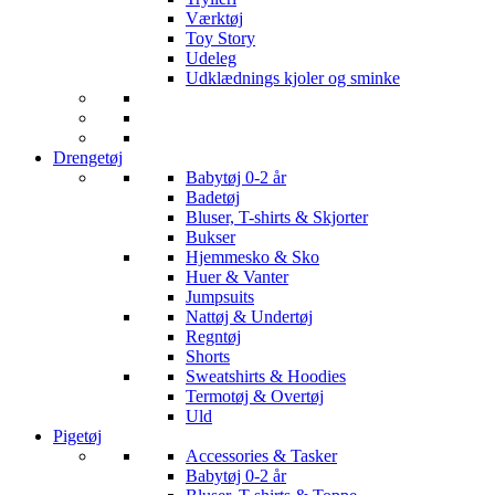
Værktøj
Toy Story
Udeleg
Udklædnings kjoler og sminke
Drengetøj
Babytøj 0-2 år
Badetøj
Bluser, T-shirts & Skjorter
Bukser
Hjemmesko & Sko
Huer & Vanter
Jumpsuits
Nattøj & Undertøj
Regntøj
Shorts
Sweatshirts & Hoodies
Termotøj & Overtøj
Uld
Pigetøj
Accessories & Tasker
Babytøj 0-2 år