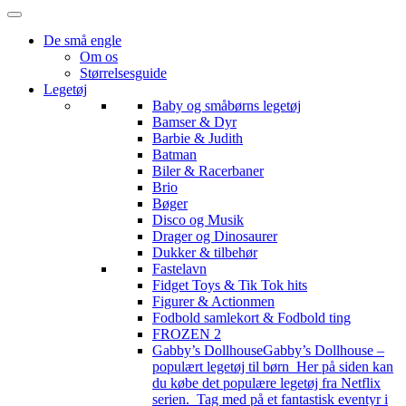
De små engle
Om os
Størrelsesguide
Legetøj
Baby og småbørns legetøj
Bamser & Dyr
Barbie & Judith
Batman
Biler & Racerbaner
Brio
Bøger
Disco og Musik
Drager og Dinosaurer
Dukker & tilbehør
Fastelavn
Fidget Toys & Tik Tok hits
Figurer & Actionmen
Fodbold samlekort & Fodbold ting
FROZEN 2
Gabby’s Dollhouse
Gabby’s Dollhouse –
populært legetøj til børn Her på siden kan
du købe det populære legetøj fra Netflix
serien. Tag med på et fantastisk eventyr i