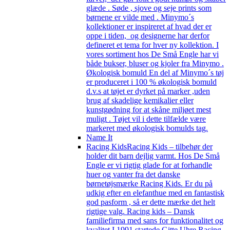
glæde . Søde , sjove og seje prints som
børnene er vilde med . Minymo´s
kollektioner er inspireret af hvad der er
oppe i tiden, og designerne har derfor
defineret et tema for hver ny kollektion. I
vores sortiment hos De Små Engle har vi
både bukser, bluser og kjoler fra Minymo .
Økologisk bomuld En del af Minymo´s tøj
er produceret i 100 % økologisk bomuld
d.v.s at tøjet er dyrket på marker ,uden
brug af skadelige kemikalier eller
kunstgødning for at skåne miljøet mest
muligt . Tøjet vil i dette tilfælde være
markeret med økologisk bomulds tag.
Name It
Racing Kids
Racing Kids – tilbehør der
holder dit barn dejlig varmt. Hos De Små
Engle er vi rigtig glade for at forhandle
huer og vanter fra det danske
børnetøjsmærke Racing Kids. Er du på
udkig efter en elefanthue med en fantastisk
god pasform , så er dette mærke det helt
rigtige valg. Racing kids – Dansk
familiefirma med sans for funktionalitet og
kvalitet I 1991 startede Gitte Uhre Racing