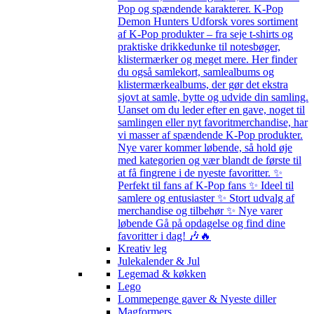
Pop og spændende karakterer. K-Pop
Demon Hunters Udforsk vores sortiment
af K-Pop produkter – fra seje t-shirts og
praktiske drikkedunke til notesbøger,
klistermærker og meget mere. Her finder
du også samlekort, samlealbums og
klistermærkealbums, der gør det ekstra
sjovt at samle, bytte og udvide din samling.
Uanset om du leder efter en gave, noget til
samlingen eller nyt favoritmerchandise, har
vi masser af spændende K-Pop produkter.
Nye varer kommer løbende, så hold øje
med kategorien og vær blandt de første til
at få fingrene i de nyeste favoritter. ✨
Perfekt til fans af K-Pop fans ✨ Ideel til
samlere og entusiaster ✨ Stort udvalg af
merchandise og tilbehør ✨ Nye varer
løbende Gå på opdagelse og find dine
favoritter i dag! 🎶🔥
Kreativ leg
Julekalender & Jul
Legemad & køkken
Lego
Lommepenge gaver & Nyeste diller
Magformers