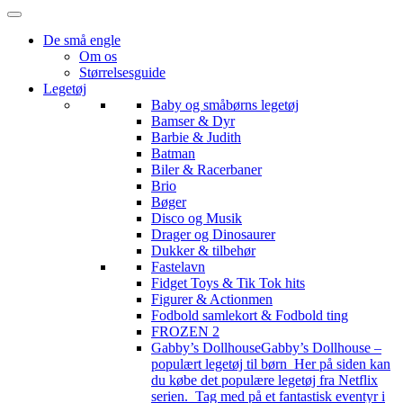
De små engle
Om os
Størrelsesguide
Legetøj
Baby og småbørns legetøj
Bamser & Dyr
Barbie & Judith
Batman
Biler & Racerbaner
Brio
Bøger
Disco og Musik
Drager og Dinosaurer
Dukker & tilbehør
Fastelavn
Fidget Toys & Tik Tok hits
Figurer & Actionmen
Fodbold samlekort & Fodbold ting
FROZEN 2
Gabby’s Dollhouse
Gabby’s Dollhouse –
populært legetøj til børn Her på siden kan
du købe det populære legetøj fra Netflix
serien. Tag med på et fantastisk eventyr i