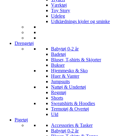
Værktøj
Toy Story
Udeleg
Udklædnings kjoler og sminke
Drengetøj
Babytøj 0-2 år
Badetøj
Bluser, T-shirts & Skjorter
Bukser
Hjemmesko & Sko
Huer & Vanter
Jumpsuits
Nattøj & Undertøj
Regntøj
Shorts
Sweatshirts & Hoodies
Termotøj & Overtøj
Uld
Pigetøj
Accessories & Tasker
Babytøj 0-2 år