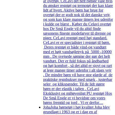
af overtøj. CeLavi det helt rigtige valg hvis
du ønsker regntøj og termotøj der kan klare
lidt af hvert. Aktive børn har brug for
overtøj der er godt nok til det danske vejr,
og som kan klare mange timers leg udenfor
i kulde og blæst . Køber du Celavi overtøj
hos De Små Engle vil du altid finde
sæsonens fineste modefarver til drenge og
piger. CeLavi regntøj med høj standard.
CeLavi er er specialister i regntøj til børn.
Deres regntøj er både vind-og vandtæt
med et højt vandsøjletryk på 5000 -10000
mm . De svejsede sømme der gør det helt
vandtæt. Der er fuld fokus på åndbarhed
og høj komfort , så det altid er sjovt og rart
at lege mange timer udenfor i alt slags vejr
. De mindre børn vil have stor glæde af de
praktiske regnbukser med smæk , justerbar
seler og klikspænder. Til de lidt større
børn er der elastik i taljen . CeLavi
Eksklusivt og miljøvenligt PU regntøj Hos
De Små Engle er vi bevidste om vores
børns fremtid og jord . Vi er derfor…
Joha
Joha børnetøj i høj kvalitet Joha blev
grundlagt i 1963 og er i dag en af