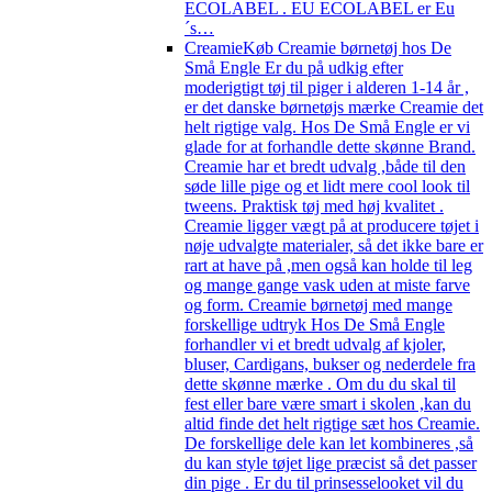
ECOLABEL . EU ECOLABEL er Eu
´s…
Creamie
Køb Creamie børnetøj hos De
Små Engle Er du på udkig efter
moderigtigt tøj til piger i alderen 1-14 år ,
er det danske børnetøjs mærke Creamie det
helt rigtige valg. Hos De Små Engle er vi
glade for at forhandle dette skønne Brand.
Creamie har et bredt udvalg ,både til den
søde lille pige og et lidt mere cool look til
tweens. Praktisk tøj med høj kvalitet .
Creamie ligger vægt på at producere tøjet i
nøje udvalgte materialer, så det ikke bare er
rart at have på ,men også kan holde til leg
og mange gange vask uden at miste farve
og form. Creamie børnetøj med mange
forskellige udtryk Hos De Små Engle
forhandler vi et bredt udvalg af kjoler,
bluser, Cardigans, bukser og nederdele fra
dette skønne mærke . Om du du skal til
fest eller bare være smart i skolen ,kan du
altid finde det helt rigtige sæt hos Creamie.
De forskellige dele kan let kombineres ,så
du kan style tøjet lige præcist så det passer
din pige . Er du til prinsesselooket vil du