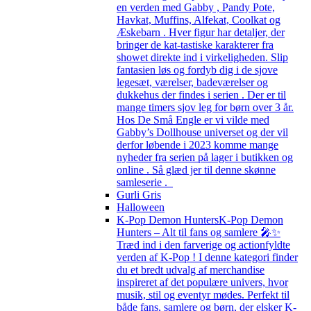
en verden med Gabby , Pandy Pote,
Havkat, Muffins, Alfekat, Coolkat og
Æskebarn . Hver figur har detaljer, der
bringer de kat-tastiske karakterer fra
showet direkte ind i virkeligheden. Slip
fantasien løs og fordyb dig i de sjove
legesæt, værelser, badeværelser og
dukkehus der findes i serien . Der er til
mange timers sjov leg for børn over 3 år.
Hos De Små Engle er vi vilde med
Gabby’s Dollhouse universet og der vil
derfor løbende i 2023 komme mange
nyheder fra serien på lager i butikken og
online . Så glæd jer til denne skønne
samleserie .
Gurli Gris
Halloween
K-Pop Demon Hunters
K-Pop Demon
Hunters – Alt til fans og samlere 🎤✨
Træd ind i den farverige og actionfyldte
verden af K-Pop ! I denne kategori finder
du et bredt udvalg af merchandise
inspireret af det populære univers, hvor
musik, stil og eventyr mødes. Perfekt til
både fans, samlere og børn, der elsker K-