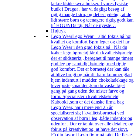
lækre bløde sweatbukser. I vores fysiske
butik i Dragør , har vi dagligt besøg af
rigtig mange børn, og det er tydeligt, at de
lidt større børn og teenagere rigtig godt kan
li´ HOUNDs tøj. Når de nyeste…
Højtryk
Lego Wear
Lego Wear – altid fokus på høj
kvalitet og komfort Børn leger og det har
Lego Wear i den grad fokus på . Når du
køber lego børnetøj får du kvalitetsbørnetøj
der er slidstærkt , beregnet til mange timers
god leg og samtidig børnetøj med rigtig
god komfort. Det er børnetøj der kan tåle
at blive brugt og når dit barn kommer glad
hjem indsmurt i mudder, chokoladekage og
leverpostejsmadder ,kan du vaske tøjet
gang på gang uden det mister farve og
form. Specialister i kvalitetsbørnetøj
Kabooki ,som er det danske firma bag
Lego Wear, har i mere end 25 år
specialiseret sig i kvalitetsbørnetøj ved
observation af børn i leg ,både indenfor og
udenfor . Der er tænkt over alle detaljer, og
fokus på kreativitet og at have det sjovt.
Få din favorit Lego figur på tøjet De fleste