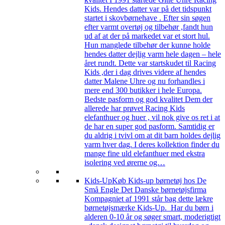
Kids. Hendes datter var på det tidspunkt
startet i skovbørnehave . Efter sin søgen
efter varmt overtøj og tilbehør ,fandt hun
ud af at der på markedet var et stort hul.
Hun manglede tilbehør der kunne holde
hendes datter dejlig varm hele dagen – hele
året rundt. Dette var startskudet til Racing
Kids ,der i dag drives videre af hendes
datter Malene Uhre og nu forhandles i
mere end 300 butikker i hele Europa.
Bedste pasform og god kvalitet Dem der
allerede har prøvet Racing Kids
elefanthuer og huer , vil nok give os ret i at
de har en super god pasform. Samtidig er
du aldrig i tvivl om at dit barn holdes dejlig
varm hver dag. I deres kollektion finder du
mange fine uld elefanthuer med ekstra
isolering ved ørerne og…
Kids-Up
Køb Kids-up børnetøj hos De
Små Engle Det Danske børnetøjsfirma
Kompagniet af 1991 står bag dette lækre
børnetøjsmærke Kids-Up. Har du børn i
alderen 0-10 år og søger smart, moderigtigt