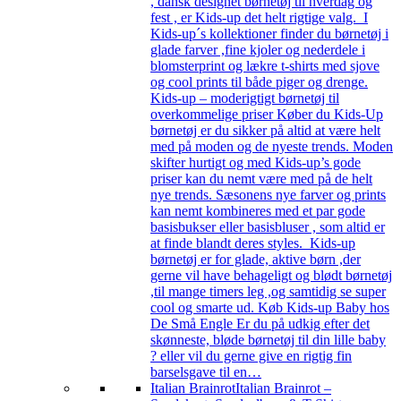
, dansk designet børnetøj til hverdag og
fest , er Kids-up det helt rigtige valg. I
Kids-up´s kollektioner finder du børnetøj i
glade farver ,fine kjoler og nederdele i
blomsterprint og lækre t-shirts med sjove
og cool prints til både piger og drenge.
Kids-up – moderigtigt børnetøj til
overkommelige priser Køber du Kids-Up
børnetøj er du sikker på altid at være helt
med på moden og de nyeste trends. Moden
skifter hurtigt og med Kids-up’s gode
priser kan du nemt være med på de helt
nye trends. Sæsonens nye farver og prints
kan nemt kombineres med et par gode
basisbukser eller basisbluser , som altid er
at finde blandt deres styles. Kids-up
børnetøj er for glade, aktive børn ,der
gerne vil have behageligt og blødt børnetøj
,til mange timers leg ,og samtidig se super
cool og smarte ud. Køb Kids-up Baby hos
De Små Engle Er du på udkig efter det
skønneste, bløde børnetøj til din lille baby
? eller vil du gerne give en rigtig fin
barselsgave til en…
Italian Brainrot
Italian Brainrot –