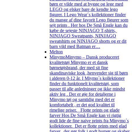
børn er vilde med at bygge og lege med
LEGO og elsker bare de kendte lego
figurer. I Lego Wear´s kollektioner finder
du mange af dine favorit Lego figurer som
sejt prints . Her hos De Små Engle kan du
købe de sejeste NINJAGO T-shirts,
NINJAGO Sweatpants, NINJAGO
sweatshirts og NINJAGO shorts og er dit
barn vild med Batman er…
Melton
Minymo
Minymo – Dansk produceret
kvalitetstøj Minymo er et dansk
børnetøjsbrand, der med sit fine
skandinaviske look ,henvender sig til børn
i alderen 0-12 år. I Miymo´s kollektioner
finder du funktionelt kvalitetstøj, som
passer til alle anledninger og ikke mindst
aktiv leg . Der er øje for detaljerne i
Minymo tøj og samtidig med det er
komfortabelt , er det god kvalitet til
rimelige priser. Flotte prints og glade
farver Hos De Små Engle kan vi rigtig
godt lide de fine naive prints fra Minymo´s
kollektioner. Det er flotte prints med glad
farver, der gør folk i godt humør og skaber