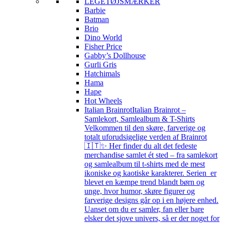
LEGETØJSMÆRKER
Barbie
Batman
Brio
Dino World
Fisher Price
Gabby’s Dollhouse
Gurli Gris
Hatchimals
Hama
Hape
Hot Wheels
Italian Brainrot
Italian Brainrot –
Samlekort, Samlealbum & T-Shirts
Velkommen til den skøre, farverige og
totalt uforudsigelige verden af Brainrot
🇮🇹✨ Her finder du alt det fedeste
merchandise samlet ét sted – fra samlekort
og samlealbum til t-shirts med de mest
ikoniske og kaotiske karakterer. Serien er
blevet en kæmpe trend blandt børn og
unge, hvor humor, skøre figurer og
farverige designs går op i en højere enhed.
Uanset om du er samler, fan eller bare
elsker det sjove univers, så er der noget for