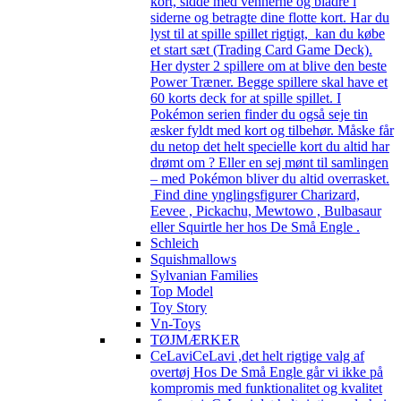
kort, sidde med vennerne og bladre i
siderne og betragte dine flotte kort. Har du
lyst til at spille spillet rigtigt, kan du købe
et start sæt (Trading Card Game Deck).
Her dyster 2 spillere om at blive den beste
Power Træner. Begge spillere skal have et
60 korts deck for at spille spillet. I
Pokémon serien finder du også seje tin
æsker fyldt med kort og tilbehør. Måske får
du netop det helt specielle kort du altid har
drømt om ? Eller en sej mønt til samlingen
– med Pokémon bliver du altid overrasket.
Find dine ynglingsfigurer Charizard,
Eevee , Pickachu, Mewtowo , Bulbasaur
eller Squirtle her hos De Små Engle .
Schleich
Squishmallows
Sylvanian Families
Top Model
Toy Story
Vn-Toys
TØJMÆRKER
CeLavi
CeLavi ,det helt rigtige valg af
overtøj Hos De Små Engle går vi ikke på
kompromis med funktionalitet og kvalitet