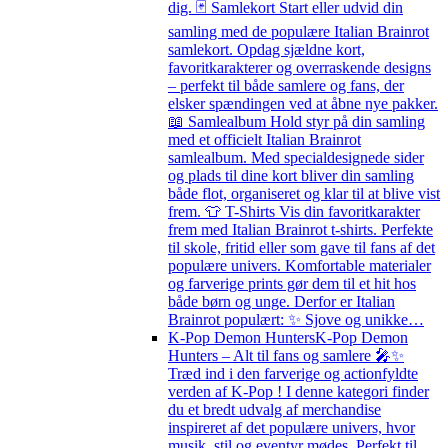
dig. 🃏 Samlekort Start eller udvid din
samling med de populære Italian Brainrot
samlekort. Opdag sjældne kort,
favoritkarakterer og overraskende designs
– perfekt til både samlere og fans, der
elsker spændingen ved at åbne nye pakker.
📖 Samlealbum Hold styr på din samling
med et officielt Italian Brainrot
samlealbum. Med specialdesignede sider
og plads til dine kort bliver din samling
både flot, organiseret og klar til at blive vist
frem. 👕 T-Shirts Vis din favoritkarakter
frem med Italian Brainrot t-shirts. Perfekte
til skole, fritid eller som gave til fans af det
populære univers. Komfortable materialer
og farverige prints gør dem til et hit hos
både børn og unge. Derfor er Italian
Brainrot populært: ✨ Sjove og unikke…
K-Pop Demon Hunters
K-Pop Demon
Hunters – Alt til fans og samlere 🎤✨
Træd ind i den farverige og actionfyldte
verden af K-Pop ! I denne kategori finder
du et bredt udvalg af merchandise
inspireret af det populære univers, hvor
musik, stil og eventyr mødes. Perfekt til