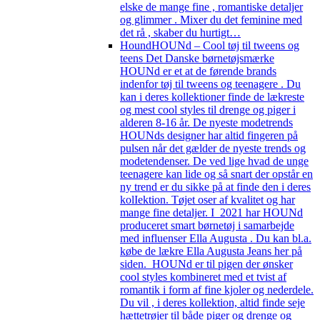
elske de mange fine , romantiske detaljer
og glimmer . Mixer du det feminine med
det rå , skaber du hurtigt…
Hound
HOUNd – Cool tøj til tweens og
teens Det Danske børnetøjsmærke
HOUNd er et at de førende brands
indenfor tøj til tweens og teenagere . Du
kan i deres kollektioner finde de lækreste
og mest cool styles til drenge og piger i
alderen 8-16 år. De nyeste modetrends
HOUNds designer har altid fingeren på
pulsen når det gælder de nyeste trends og
modetendenser. De ved lige hvad de unge
teenagere kan lide og så snart der opstår en
ny trend er du sikke på at finde den i deres
kolIektion. Tøjet oser af kvalitet og har
mange fine detaljer. I 2021 har HOUNd
produceret smart børnetøj i samarbejde
med influenser Ella Augusta . Du kan bl.a.
købe de lækre Ella Augusta Jeans her på
siden. HOUNd er til pigen der ønsker
cool styles kombineret med et tvist af
romantik i form af fine kjoler og nederdele.
Du vil , i deres kollektion, altid finde seje
hættetrøjer til både piger og drenge og