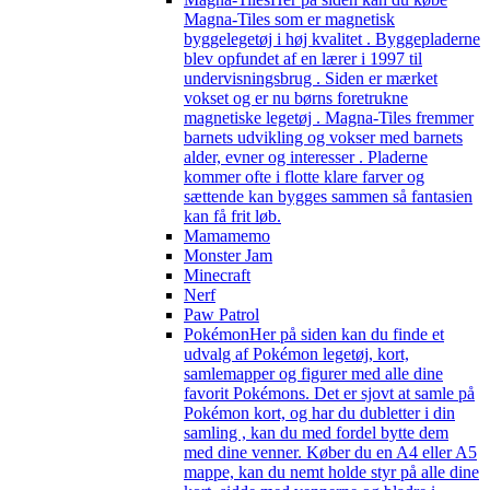
Magna-Tiles som er magnetisk
byggelegetøj i høj kvalitet . Byggepladerne
blev opfundet af en lærer i 1997 til
undervisningsbrug . Siden er mærket
vokset og er nu børns foretrukne
magnetiske legetøj . Magna-Tiles fremmer
barnets udvikling og vokser med barnets
alder, evner og interesser . Pladerne
kommer ofte i flotte klare farver og
sættende kan bygges sammen så fantasien
kan få frit løb.
Mamamemo
Monster Jam
Minecraft
Nerf
Paw Patrol
Pokémon
Her på siden kan du finde et
udvalg af Pokémon legetøj, kort,
samlemapper og figurer med alle dine
favorit Pokémons. Det er sjovt at samle på
Pokémon kort, og har du dubletter i din
samling , kan du med fordel bytte dem
med dine venner. Køber du en A4 eller A5
mappe, kan du nemt holde styr på alle dine