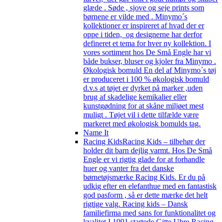
glæde . Søde , sjove og seje prints som
børnene er vilde med . Minymo´s
kollektioner er inspireret af hvad der er
oppe i tiden, og designerne har derfor
defineret et tema for hver ny kollektion. I
vores sortiment hos De Små Engle har vi
både bukser, bluser og kjoler fra Minymo .
Økologisk bomuld En del af Minymo´s tøj
er produceret i 100 % økologisk bomuld
d.v.s at tøjet er dyrket på marker ,uden
brug af skadelige kemikalier eller
kunstgødning for at skåne miljøet mest
muligt . Tøjet vil i dette tilfælde være
markeret med økologisk bomulds tag.
Name It
Racing Kids
Racing Kids – tilbehør der
holder dit barn dejlig varmt. Hos De Små
Engle er vi rigtig glade for at forhandle
huer og vanter fra det danske
børnetøjsmærke Racing Kids. Er du på
udkig efter en elefanthue med en fantastisk
god pasform , så er dette mærke det helt
rigtige valg. Racing kids – Dansk
familiefirma med sans for funktionalitet og
kvalitet I 1991 startede Gitte Uhre Racing