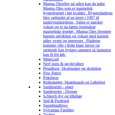
Magna-Tiles
Her på siden kan du købe
Magna-Tiles som er magnetisk
byggelegetøj i høj kvalitet . Byggepladerne
blev opfundet af en lærer i 1997 til
undervisningsbrug . Siden er mærket
vokset og er nu børns foretrukne
magnetiske legetøj . Magna-Tiles fremmer
barnets udvikling og vokser med barnets
alder, evner og interesser . Pladerne
kommer ofte i flotte klare farver og
sættende kan bygges sammen så fantasien
kan få frit løb.
Minecraft
Nerf guns & skydevåben
Penalhuse, Skoletasker og skoleting
Paw Patrol
Pokémon
Rulleskøjter, Skateboards og Løbehjul
Samleserier - piger
Samleserier - Drenge
Schleich dyr og tilbehør
Spil & Puslespil
Squishmallows
Sylvanian Families
Trylleri