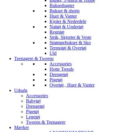
Bluser, T-shirts & Toppe
Buksedragter
Bukser & shorts
Huer & Vanter
Kjoler & Nederdele
Nattøj & Undertøj
Regntøj
Strik, Skjorter & Veste
Strømpebukser & Sko
Termotøj & Overtøj
Uld
Teenagere & Tweens
Accessories
Hotte Trends
Drengetøj
Pigetøj
Overtøj , Huer & Vanter
Udsalg
Accessories
Babytøj
Drengetøj
Pigetøj
Legetøj
Tweens & Teenagere
Mærker