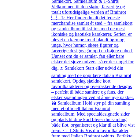
Samlekort, Samlealbum & T-Shirts
Velkommen til den skøre, farverige og
totalt uforudsigelige verden af Brainrot
🇮🇹✨ Her finder du alt det fedeste
merchandise samlet ét sted – fra samlekort
og samlealbum til t-shirts med de mest
ikoniske og kaotiske karakterer. Serien er
blevet en kæmpe trend blandt børn og
unge, hvor humor, skøre figurer og
farverige designs går op i en højere enhed.
Uanset om du er samler, fan eller bare
elsker det sjove univers, så er der noget for
dig. 🃏 Samlekort Start eller udvid din
samling med de populære Italian Brainrot
samlekort. Opdag sjældne kort,
favoritkarakterer og overraskende designs
– perfekt til både samlere og fans, der
elsker spændingen ved at åbne nye pakker.
📖 Samlealbum Hold styr på din samling
med et officielt Italian Brainrot
samlealbum. Med specialdesignede sider
og plads til dine kort bliver din samling
både flot, organiseret og klar til at blive vist
frem. 👕 T-Shirts Vis din favoritkarakter
frem med Italian Brainrot t-shirts. Perfekte