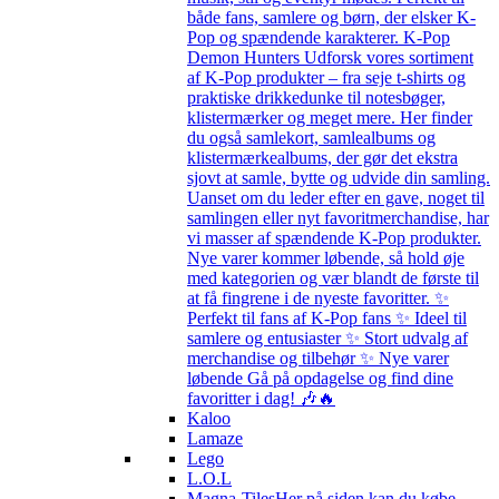
både fans, samlere og børn, der elsker K-
Pop og spændende karakterer. K-Pop
Demon Hunters Udforsk vores sortiment
af K-Pop produkter – fra seje t-shirts og
praktiske drikkedunke til notesbøger,
klistermærker og meget mere. Her finder
du også samlekort, samlealbums og
klistermærkealbums, der gør det ekstra
sjovt at samle, bytte og udvide din samling.
Uanset om du leder efter en gave, noget til
samlingen eller nyt favoritmerchandise, har
vi masser af spændende K-Pop produkter.
Nye varer kommer løbende, så hold øje
med kategorien og vær blandt de første til
at få fingrene i de nyeste favoritter. ✨
Perfekt til fans af K-Pop fans ✨ Ideel til
samlere og entusiaster ✨ Stort udvalg af
merchandise og tilbehør ✨ Nye varer
løbende Gå på opdagelse og find dine
favoritter i dag! 🎶🔥
Kaloo
Lamaze
Lego
L.O.L
Magna-Tiles
Her på siden kan du købe