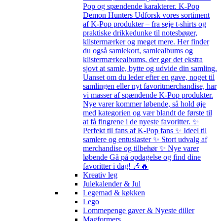
Pop og spændende karakterer. K-Pop
Demon Hunters Udforsk vores sortiment
af K-Pop produkter – fra seje t-shirts og
praktiske drikkedunke til notesbøger,
klistermærker og meget mere. Her finder
du også samlekort, samlealbums og
klistermærkealbums, der gør det ekstra
sjovt at samle, bytte og udvide din samling.
Uanset om du leder efter en gave, noget til
samlingen eller nyt favoritmerchandise, har
vi masser af spændende K-Pop produkter.
Nye varer kommer løbende, så hold øje
med kategorien og vær blandt de første til
at få fingrene i de nyeste favoritter. ✨
Perfekt til fans af K-Pop fans ✨ Ideel til
samlere og entusiaster ✨ Stort udvalg af
merchandise og tilbehør ✨ Nye varer
løbende Gå på opdagelse og find dine
favoritter i dag! 🎶🔥
Kreativ leg
Julekalender & Jul
Legemad & køkken
Lego
Lommepenge gaver & Nyeste diller
Magformers