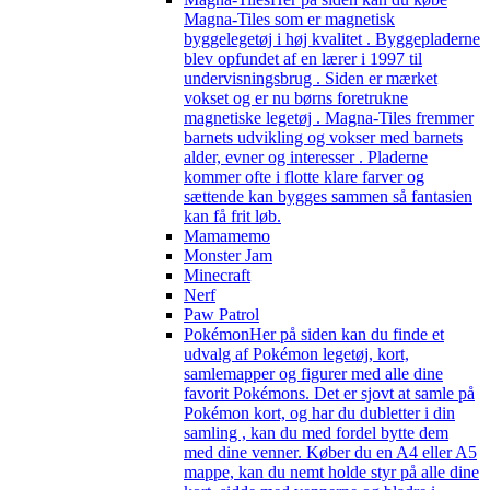
Magna-Tiles som er magnetisk
byggelegetøj i høj kvalitet . Byggepladerne
blev opfundet af en lærer i 1997 til
undervisningsbrug . Siden er mærket
vokset og er nu børns foretrukne
magnetiske legetøj . Magna-Tiles fremmer
barnets udvikling og vokser med barnets
alder, evner og interesser . Pladerne
kommer ofte i flotte klare farver og
sættende kan bygges sammen så fantasien
kan få frit løb.
Mamamemo
Monster Jam
Minecraft
Nerf
Paw Patrol
Pokémon
Her på siden kan du finde et
udvalg af Pokémon legetøj, kort,
samlemapper og figurer med alle dine
favorit Pokémons. Det er sjovt at samle på
Pokémon kort, og har du dubletter i din
samling , kan du med fordel bytte dem
med dine venner. Køber du en A4 eller A5
mappe, kan du nemt holde styr på alle dine