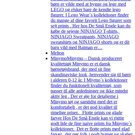
børn er vilde med at bygge og lege med
LEGO og elsker bare de kendte lego
figurer. I Lego Wear´s kollektioner finder
du mange af dine favorit Lego figurer som
sejt prints . Her hos De Små Engle kan du
købe de sejeste NINJAGO T-shirts,
NINJAGO Sweatpants, NINJAGO
sweatshirts og NINJAGO shorts og er dit
barn vild med Batman er…
Melton
Minymo
Minymo – Dansk produceret
kvalitetstøj Minymo er et dansk
børnetøjsbrand, der med sit fine
skandinaviske look ,henvender sig til børn
i alderen 0-12 år. I Miymo´s kollektioner
finder du funktionelt kvalitetstøj, som
passer til alle anledninger og ikke mindst
aktiv leg . Der er øje for detaljerne i
Minymo tøj og samtidig med det er
komfortabelt , er det god kvalitet til
rimelige priser. Flotte prints og glade
farver Hos De Små Engle kan vi rigtig
godt lide de fine naive prints fra Minymo´s
kollektioner. Det er flotte prints med glad
farver, der gør folk i godt humør og skaber