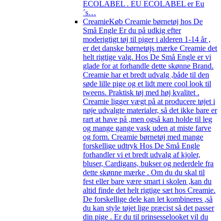
ECOLABEL . EU ECOLABEL er Eu
´s…
Creamie
Køb Creamie børnetøj hos De
Små Engle Er du på udkig efter
moderigtigt tøj til piger i alderen 1-14 år ,
er det danske børnetøjs mærke Creamie det
helt rigtige valg. Hos De Små Engle er vi
glade for at forhandle dette skønne Brand.
Creamie har et bredt udvalg ,både til den
søde lille pige og et lidt mere cool look til
tweens. Praktisk tøj med høj kvalitet .
Creamie ligger vægt på at producere tøjet i
nøje udvalgte materialer, så det ikke bare er
rart at have på ,men også kan holde til leg
og mange gange vask uden at miste farve
og form. Creamie børnetøj med mange
forskellige udtryk Hos De Små Engle
forhandler vi et bredt udvalg af kjoler,
bluser, Cardigans, bukser og nederdele fra
dette skønne mærke . Om du du skal til
fest eller bare være smart i skolen ,kan du
altid finde det helt rigtige sæt hos Creamie.
De forskellige dele kan let kombineres ,så
du kan style tøjet lige præcist så det passer
din pige . Er du til prinsesselooket vil du