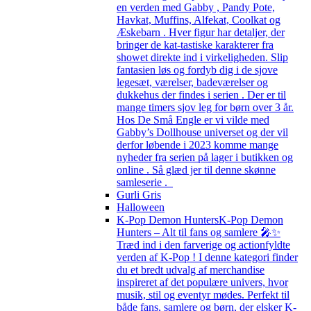
en verden med Gabby , Pandy Pote,
Havkat, Muffins, Alfekat, Coolkat og
Æskebarn . Hver figur har detaljer, der
bringer de kat-tastiske karakterer fra
showet direkte ind i virkeligheden. Slip
fantasien løs og fordyb dig i de sjove
legesæt, værelser, badeværelser og
dukkehus der findes i serien . Der er til
mange timers sjov leg for børn over 3 år.
Hos De Små Engle er vi vilde med
Gabby’s Dollhouse universet og der vil
derfor løbende i 2023 komme mange
nyheder fra serien på lager i butikken og
online . Så glæd jer til denne skønne
samleserie .
Gurli Gris
Halloween
K-Pop Demon Hunters
K-Pop Demon
Hunters – Alt til fans og samlere 🎤✨
Træd ind i den farverige og actionfyldte
verden af K-Pop ! I denne kategori finder
du et bredt udvalg af merchandise
inspireret af det populære univers, hvor
musik, stil og eventyr mødes. Perfekt til
både fans, samlere og børn, der elsker K-