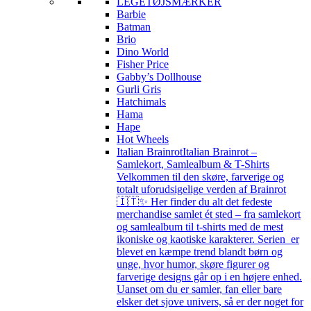
LEGETØJSMÆRKER
Barbie
Batman
Brio
Dino World
Fisher Price
Gabby’s Dollhouse
Gurli Gris
Hatchimals
Hama
Hape
Hot Wheels
Italian Brainrot
Italian Brainrot –
Samlekort, Samlealbum & T-Shirts
Velkommen til den skøre, farverige og
totalt uforudsigelige verden af Brainrot
🇮🇹✨ Her finder du alt det fedeste
merchandise samlet ét sted – fra samlekort
og samlealbum til t-shirts med de mest
ikoniske og kaotiske karakterer. Serien er
blevet en kæmpe trend blandt børn og
unge, hvor humor, skøre figurer og
farverige designs går op i en højere enhed.
Uanset om du er samler, fan eller bare
elsker det sjove univers, så er der noget for