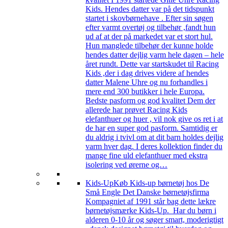
Kids. Hendes datter var på det tidspunkt
startet i skovbørnehave . Efter sin søgen
efter varmt overtøj og tilbehør ,fandt hun
ud af at der på markedet var et stort hul.
Hun manglede tilbehør der kunne holde
hendes datter dejlig varm hele dagen – hele
året rundt. Dette var startskudet til Racing
Kids ,der i dag drives videre af hendes
datter Malene Uhre og nu forhandles i
mere end 300 butikker i hele Europa.
Bedste pasform og god kvalitet Dem der
allerede har prøvet Racing Kids
elefanthuer og huer , vil nok give os ret i at
de har en super god pasform. Samtidig er
du aldrig i tvivl om at dit barn holdes dejlig
varm hver dag. I deres kollektion finder du
mange fine uld elefanthuer med ekstra
isolering ved ørerne og…
Kids-Up
Køb Kids-up børnetøj hos De
Små Engle Det Danske børnetøjsfirma
Kompagniet af 1991 står bag dette lækre
børnetøjsmærke Kids-Up. Har du børn i
alderen 0-10 år og søger smart, moderigtigt