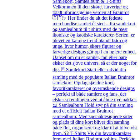
Samlekort, Samlealbum & T-Shirts
Velkommen til den skøre, farverige og
totalt uforudsigelige verden af Brainrot
🇮🇹✨ Her finder du alt det fedeste
merchandise samlet ét sted – fra samlekort
og samlealbum til t-shirts med de mest
ikoniske og kaotiske karakterer. Serien er
blevet en kæmpe trend blandt børn og
unge, hvor humor, skøre figurer og
farverige designs går op i en højere enhed.
Uanset om du er samler, fan eller bare
elsker det sjove univers, så er der noget for
dig. 🃏 Samlekort Start eller udvid din
samling med de populære Italian Brainrot
samlekort. Opdag sjældne kort,
favoritkarakterer og overraskende designs
– perfekt til både samlere og fans, der
elsker spændingen ved at åbne nye pakker.
📖 Samlealbum Hold styr på din samling
med et officielt Italian Brainrot
samlealbum. Med specialdesignede sider
og plads til dine kort bliver din samling
både flot, organiseret og klar til at blive vist
frem. 👕 T-Shirts Vis din favoritkarakter
frem med Italian Brainrot t-shirts. Perfekte