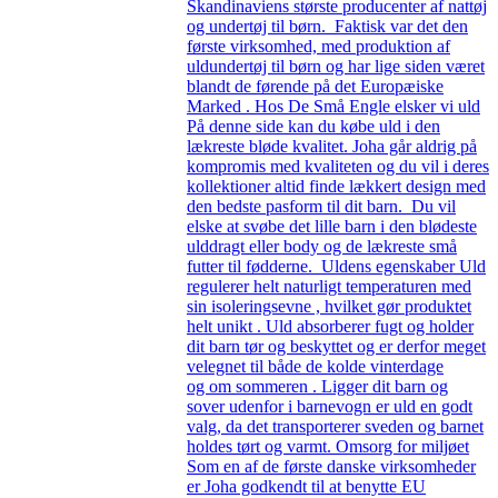
Skandinaviens største producenter af nattøj
og undertøj til børn. Faktisk var det den
første virksomhed, med produktion af
uldundertøj til børn og har lige siden været
blandt de førende på det Europæiske
Marked . Hos De Små Engle elsker vi uld
På denne side kan du købe uld i den
lækreste bløde kvalitet. Joha går aldrig på
kompromis med kvaliteten og du vil i deres
kollektioner altid finde lækkert design med
den bedste pasform til dit barn. Du vil
elske at svøbe det lille barn i den blødeste
ulddragt eller body og de lækreste små
futter til fødderne. Uldens egenskaber Uld
regulerer helt naturligt temperaturen med
sin isoleringsevne , hvilket gør produktet
helt unikt . Uld absorberer fugt og holder
dit barn tør og beskyttet og er derfor meget
velegnet til både de kolde vinterdage
og om sommeren . Ligger dit barn og
sover udenfor i barnevogn er uld en godt
valg, da det transporterer sveden og barnet
holdes tørt og varmt. Omsorg for miljøet
Som en af de første danske virksomheder
er Joha godkendt til at benytte EU