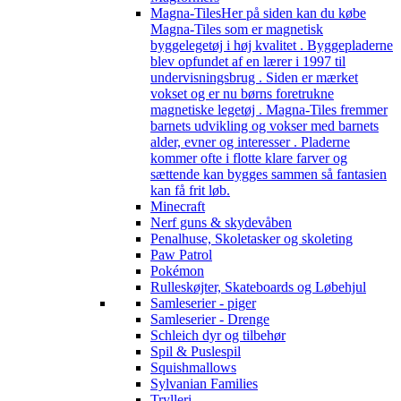
Magna-Tiles
Her på siden kan du købe
Magna-Tiles som er magnetisk
byggelegetøj i høj kvalitet . Byggepladerne
blev opfundet af en lærer i 1997 til
undervisningsbrug . Siden er mærket
vokset og er nu børns foretrukne
magnetiske legetøj . Magna-Tiles fremmer
barnets udvikling og vokser med barnets
alder, evner og interesser . Pladerne
kommer ofte i flotte klare farver og
sættende kan bygges sammen så fantasien
kan få frit løb.
Minecraft
Nerf guns & skydevåben
Penalhuse, Skoletasker og skoleting
Paw Patrol
Pokémon
Rulleskøjter, Skateboards og Løbehjul
Samleserier - piger
Samleserier - Drenge
Schleich dyr og tilbehør
Spil & Puslespil
Squishmallows
Sylvanian Families
Trylleri