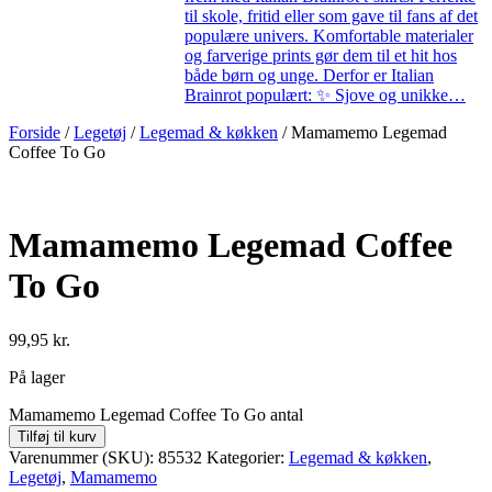
til skole, fritid eller som gave til fans af det
populære univers. Komfortable materialer
og farverige prints gør dem til et hit hos
både børn og unge. Derfor er Italian
Brainrot populært: ✨ Sjove og unikke…
Forside
/
Legetøj
/
Legemad & køkken
/ Mamamemo Legemad
Coffee To Go
Mamamemo Legemad Coffee
To Go
99,95
kr.
På lager
Mamamemo Legemad Coffee To Go antal
Tilføj til kurv
Varenummer (SKU):
85532
Kategorier:
Legemad & køkken
,
Legetøj
,
Mamamemo