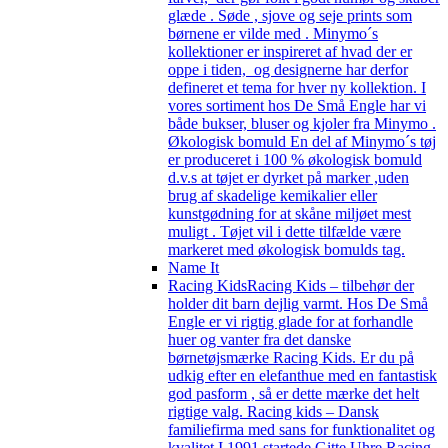
glæde . Søde , sjove og seje prints som
børnene er vilde med . Minymo´s
kollektioner er inspireret af hvad der er
oppe i tiden, og designerne har derfor
defineret et tema for hver ny kollektion. I
vores sortiment hos De Små Engle har vi
både bukser, bluser og kjoler fra Minymo .
Økologisk bomuld En del af Minymo´s tøj
er produceret i 100 % økologisk bomuld
d.v.s at tøjet er dyrket på marker ,uden
brug af skadelige kemikalier eller
kunstgødning for at skåne miljøet mest
muligt . Tøjet vil i dette tilfælde være
markeret med økologisk bomulds tag.
Name It
Racing Kids
Racing Kids – tilbehør der
holder dit barn dejlig varmt. Hos De Små
Engle er vi rigtig glade for at forhandle
huer og vanter fra det danske
børnetøjsmærke Racing Kids. Er du på
udkig efter en elefanthue med en fantastisk
god pasform , så er dette mærke det helt
rigtige valg. Racing kids – Dansk
familiefirma med sans for funktionalitet og
kvalitet I 1991 startede Gitte Uhre Racing