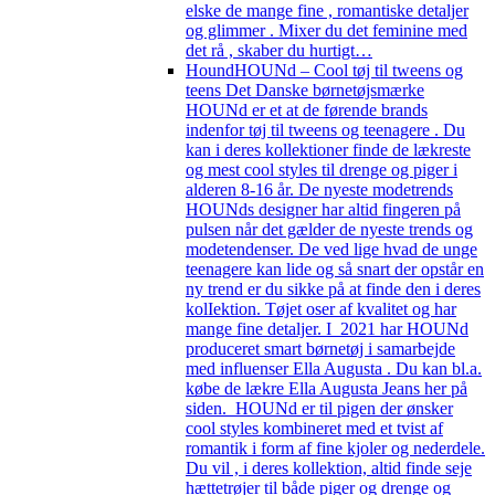
elske de mange fine , romantiske detaljer
og glimmer . Mixer du det feminine med
det rå , skaber du hurtigt…
Hound
HOUNd – Cool tøj til tweens og
teens Det Danske børnetøjsmærke
HOUNd er et at de førende brands
indenfor tøj til tweens og teenagere . Du
kan i deres kollektioner finde de lækreste
og mest cool styles til drenge og piger i
alderen 8-16 år. De nyeste modetrends
HOUNds designer har altid fingeren på
pulsen når det gælder de nyeste trends og
modetendenser. De ved lige hvad de unge
teenagere kan lide og så snart der opstår en
ny trend er du sikke på at finde den i deres
kolIektion. Tøjet oser af kvalitet og har
mange fine detaljer. I 2021 har HOUNd
produceret smart børnetøj i samarbejde
med influenser Ella Augusta . Du kan bl.a.
købe de lækre Ella Augusta Jeans her på
siden. HOUNd er til pigen der ønsker
cool styles kombineret med et tvist af
romantik i form af fine kjoler og nederdele.
Du vil , i deres kollektion, altid finde seje
hættetrøjer til både piger og drenge og