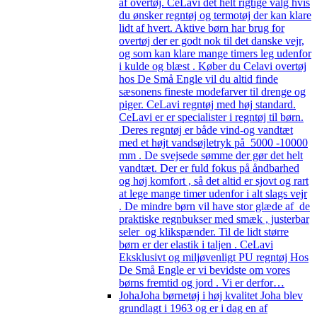
af overtøj. CeLavi det helt rigtige valg hvis
du ønsker regntøj og termotøj der kan klare
lidt af hvert. Aktive børn har brug for
overtøj der er godt nok til det danske vejr,
og som kan klare mange timers leg udenfor
i kulde og blæst . Køber du Celavi overtøj
hos De Små Engle vil du altid finde
sæsonens fineste modefarver til drenge og
piger. CeLavi regntøj med høj standard.
CeLavi er er specialister i regntøj til børn.
Deres regntøj er både vind-og vandtæt
med et højt vandsøjletryk på 5000 -10000
mm . De svejsede sømme der gør det helt
vandtæt. Der er fuld fokus på åndbarhed
og høj komfort , så det altid er sjovt og rart
at lege mange timer udenfor i alt slags vejr
. De mindre børn vil have stor glæde af de
praktiske regnbukser med smæk , justerbar
seler og klikspænder. Til de lidt større
børn er der elastik i taljen . CeLavi
Eksklusivt og miljøvenligt PU regntøj Hos
De Små Engle er vi bevidste om vores
børns fremtid og jord . Vi er derfor…
Joha
Joha børnetøj i høj kvalitet Joha blev
grundlagt i 1963 og er i dag en af