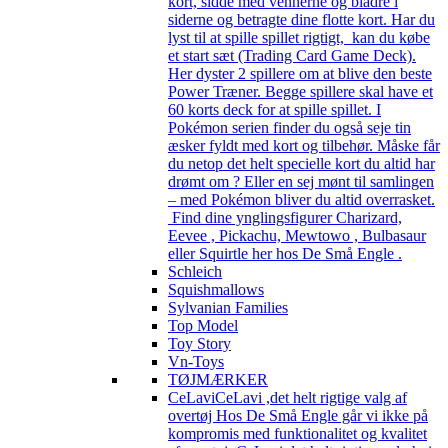
kort, sidde med vennerne og bladre i
siderne og betragte dine flotte kort. Har du
lyst til at spille spillet rigtigt, kan du købe
et start sæt (Trading Card Game Deck).
Her dyster 2 spillere om at blive den beste
Power Træner. Begge spillere skal have et
60 korts deck for at spille spillet. I
Pokémon serien finder du også seje tin
æsker fyldt med kort og tilbehør. Måske får
du netop det helt specielle kort du altid har
drømt om ? Eller en sej mønt til samlingen
– med Pokémon bliver du altid overrasket.
Find dine ynglingsfigurer Charizard,
Eevee , Pickachu, Mewtowo , Bulbasaur
eller Squirtle her hos De Små Engle .
Schleich
Squishmallows
Sylvanian Families
Top Model
Toy Story
Vn-Toys
TØJMÆRKER
CeLavi
CeLavi ,det helt rigtige valg af
overtøj Hos De Små Engle går vi ikke på
kompromis med funktionalitet og kvalitet