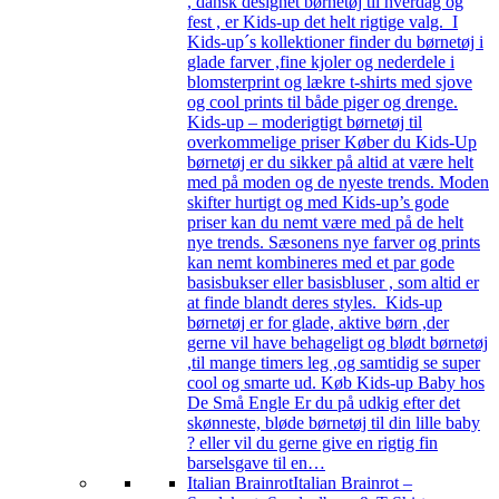
, dansk designet børnetøj til hverdag og
fest , er Kids-up det helt rigtige valg. I
Kids-up´s kollektioner finder du børnetøj i
glade farver ,fine kjoler og nederdele i
blomsterprint og lækre t-shirts med sjove
og cool prints til både piger og drenge.
Kids-up – moderigtigt børnetøj til
overkommelige priser Køber du Kids-Up
børnetøj er du sikker på altid at være helt
med på moden og de nyeste trends. Moden
skifter hurtigt og med Kids-up’s gode
priser kan du nemt være med på de helt
nye trends. Sæsonens nye farver og prints
kan nemt kombineres med et par gode
basisbukser eller basisbluser , som altid er
at finde blandt deres styles. Kids-up
børnetøj er for glade, aktive børn ,der
gerne vil have behageligt og blødt børnetøj
,til mange timers leg ,og samtidig se super
cool og smarte ud. Køb Kids-up Baby hos
De Små Engle Er du på udkig efter det
skønneste, bløde børnetøj til din lille baby
? eller vil du gerne give en rigtig fin
barselsgave til en…
Italian Brainrot
Italian Brainrot –