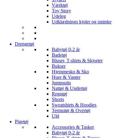
Værktøj
Toy Story
Udeleg
Udklædnings kjoler og sminke
Drengetøj
Babytøj 0-2 år
Badetøj
Bluser, T-shirts & Skjorter
Bukser
Hjemmesko & Sko
Huer & Vanter
Jumpsuits
Nattøj & Undertøj
Regntøj
Shorts
Sweatshirts & Hoodies
Termotøj & Overtøj
Uld
Pigetøj
Accessories & Tasker
Babytøj 0-2 år