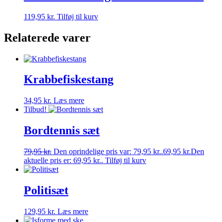
119,95
kr.
Tilføj til kurv
Relaterede varer
Krabbefiskestang
34,95
kr.
Læs mere
Tilbud!
Bordtennis sæt
79,95
kr.
Den oprindelige pris var: 79,95 kr..
69,95
kr.
Den
aktuelle pris er: 69,95 kr..
Tilføj til kurv
Politisæt
129,95
kr.
Læs mere