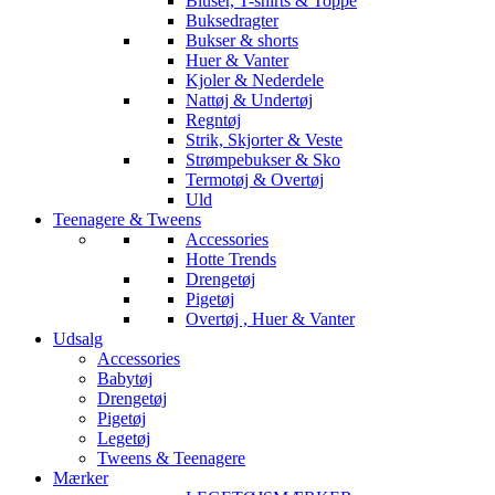
Bluser, T-shirts & Toppe
Buksedragter
Bukser & shorts
Huer & Vanter
Kjoler & Nederdele
Nattøj & Undertøj
Regntøj
Strik, Skjorter & Veste
Strømpebukser & Sko
Termotøj & Overtøj
Uld
Teenagere & Tweens
Accessories
Hotte Trends
Drengetøj
Pigetøj
Overtøj , Huer & Vanter
Udsalg
Accessories
Babytøj
Drengetøj
Pigetøj
Legetøj
Tweens & Teenagere
Mærker