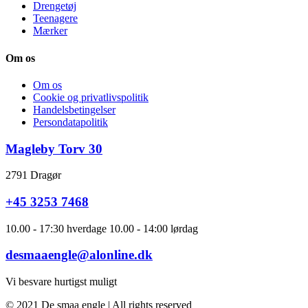
Drengetøj
Teenagere
Mærker
Om os
Om os
Cookie og privatlivspolitik
Handelsbetingelser
Persondatapolitik
Magleby Torv 30
2791 Dragør
+45 3253 7468
10.00 - 17:30 hverdage 10.00 - 14:00 lørdag
desmaaengle@alonline.dk
Vi besvare hurtigst muligt
© 2021 De smaa engle | All rights reserved