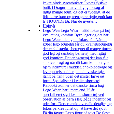
lækre bløde sweatbukser. I vores fysiske
butik i Dragør , har vi dagligt besøg af
rigtig mange børn, og det er tydeligt, at de
lidt større børn og teenagere rigtig godt kan
li´ HOUNDs tøj. Når de nyeste…
Højtryk
Lego Wear
Lego Wear – altid fokus på høj
kvalitet og komfort Børn leger og det har
Lego Wear i den grad fokus på . Når du
køber lego børnetøj får du kvalitetsbørnetøj
der er slidstærkt , beregnet til mange timers
god leg og samtidig børnetøj med rigtig
god komfort. Det er børnetøj der kan tåle
at blive brugt og når dit barn kommer glad
hjem indsmurt i mudder, chokoladekage og
leverpostejsmadder ,kan du vaske tøjet
gang på gang uden det mister farve og
form. Specialister i kvalitetsbørnetøj
Kabooki ,som er det danske firma bag
Lego Wear, har i mere end 25 år
specialiseret sig i kvalitetsbørnetøj ved
observation af børn i leg ,både indenfor og
udenfor . Der er tænkt over alle detaljer, og
fokus på kreativitet og at have det sjovt.
Få din favorit Lego figur på tøjet De fleste