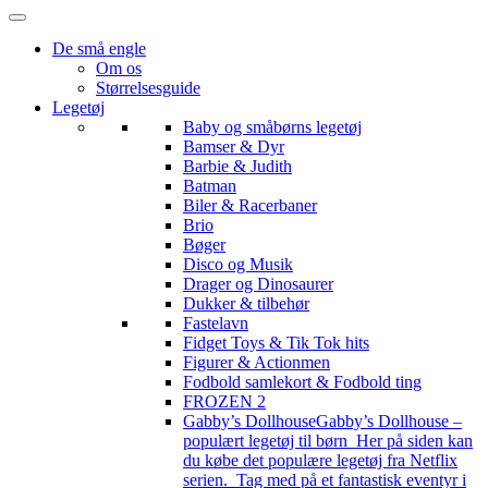
De små engle
Om os
Størrelsesguide
Legetøj
Baby og småbørns legetøj
Bamser & Dyr
Barbie & Judith
Batman
Biler & Racerbaner
Brio
Bøger
Disco og Musik
Drager og Dinosaurer
Dukker & tilbehør
Fastelavn
Fidget Toys & Tik Tok hits
Figurer & Actionmen
Fodbold samlekort & Fodbold ting
FROZEN 2
Gabby’s Dollhouse
Gabby’s Dollhouse –
populært legetøj til børn Her på siden kan
du købe det populære legetøj fra Netflix
serien. Tag med på et fantastisk eventyr i