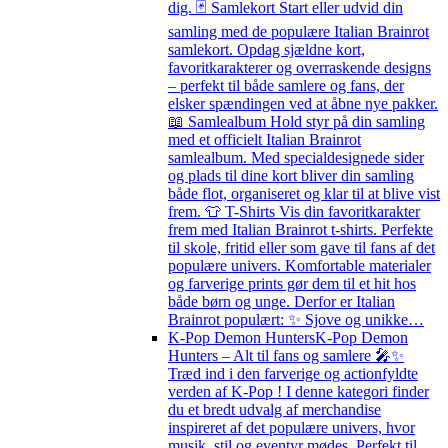
dig. 🃏 Samlekort Start eller udvid din
samling med de populære Italian Brainrot
samlekort. Opdag sjældne kort,
favoritkarakterer og overraskende designs
– perfekt til både samlere og fans, der
elsker spændingen ved at åbne nye pakker.
📖 Samlealbum Hold styr på din samling
med et officielt Italian Brainrot
samlealbum. Med specialdesignede sider
og plads til dine kort bliver din samling
både flot, organiseret og klar til at blive vist
frem. 👕 T-Shirts Vis din favoritkarakter
frem med Italian Brainrot t-shirts. Perfekte
til skole, fritid eller som gave til fans af det
populære univers. Komfortable materialer
og farverige prints gør dem til et hit hos
både børn og unge. Derfor er Italian
Brainrot populært: ✨ Sjove og unikke…
K-Pop Demon Hunters
K-Pop Demon
Hunters – Alt til fans og samlere 🎤✨
Træd ind i den farverige og actionfyldte
verden af K-Pop ! I denne kategori finder
du et bredt udvalg af merchandise
inspireret af det populære univers, hvor
musik, stil og eventyr mødes. Perfekt til