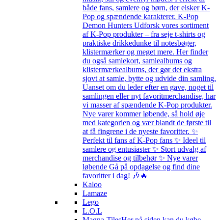
både fans, samlere og børn, der elsker K-
Pop og spændende karakterer. K-Pop
Demon Hunters Udforsk vores sortiment
af K-Pop produkter – fra seje t-shirts og
praktiske drikkedunke til notesbøger,
klistermærker og meget mere. Her finder
du også samlekort, samlealbums og
klistermærkealbums, der gør det ekstra
sjovt at samle, bytte og udvide din samling.
Uanset om du leder efter en gave, noget til
samlingen eller nyt favoritmerchandise, har
vi masser af spændende K-Pop produkter.
Nye varer kommer løbende, så hold øje
med kategorien og vær blandt de første til
at få fingrene i de nyeste favoritter. ✨
Perfekt til fans af K-Pop fans ✨ Ideel til
samlere og entusiaster ✨ Stort udvalg af
merchandise og tilbehør ✨ Nye varer
løbende Gå på opdagelse og find dine
favoritter i dag! 🎶🔥
Kaloo
Lamaze
Lego
L.O.L
Magna-Tiles
Her på siden kan du købe